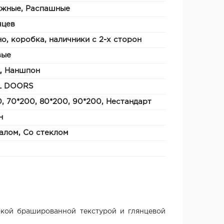
ижные, Распашные
яцев
о, коробка, наличники с 2-х сторон
вые
, Наншпон
L DOORS
, 70*200, 80*200, 90*200, Нестандарт
н
алом, Со стеклом
окой брашированной текстурой и глянцевой