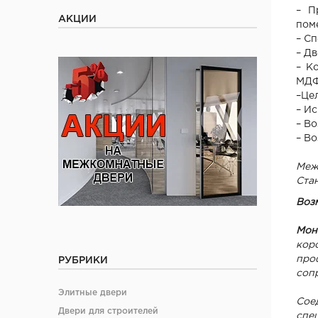
– П
АКЦИИ
пом
– С
– Д
– К
МДФ
–Це
– И
– В
– В
Меж
Ста
Воз
Мон
кор
про
РУБРИКИ
соп
Элитные двери
Сое
Двери для строителей
спе