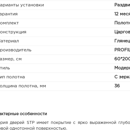
арианты установки
Раздв
арантия
12 мес
омплект
Полотн
онструкция
Царго
атериал
Глянец
роизводитель
PROFI
азмер, см
60*200
тиль
Модер
ип полотна
С зерк
олщина полотна, мм
36
актерные особенности
ерия дверей STP имеет покрытие с ярко выраженной глуб
овой однотонной поверхностью.