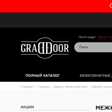
Часто ищут:
Двери Ок
ПОЛНЫЙ КАТАЛОГ
МЕЖКОМНАТНЫЕ 
Главная
—
Товары
—
Двери межкомнатные
—
Двери экош
АКЦИИ
МЕЖК