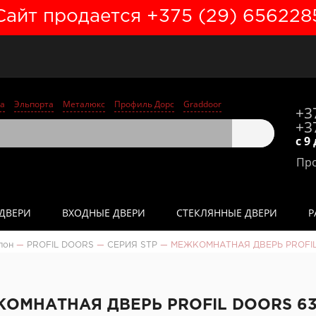
Сайт продается +375 (29) 656228
а
Эльпорта
Металюкс
Профиль Дорс
Graddoor
+3
+3
с 9
Про
ДВЕРИ
ВХОДНЫЕ ДВЕРИ
СТЕКЛЯННЫЕ ДВЕРИ
Р
пон
—
PROFIL DOORS
—
СЕРИЯ STP
—
МЕЖКОМНАТНАЯ ДВЕРЬ PROFIL 
ОМНАТНАЯ ДВЕРЬ PROFIL DOORS 63