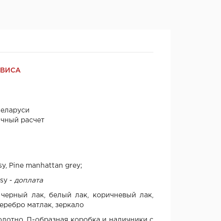
РВИСА
Беларуси
ичный расчет
sy, Pine manhattan grey;
sy -
доплата
черный лак, белый лак, коричневый лак,
еребро матлак, зеркало
олотно, П-образная коробка и наличники с