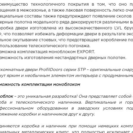
реимущество технологичного покрытия в том, что оно п
ещения в межсезонье, а также лаковая поверхность легко оч
пециальные составы также предупреждают появление сколов 
верные полотна модельного ряда декорируются различными в
оробка двери изготовлена из высококачественного LVL бр
, что позволяет избежать деформации двери в результате эк
льное окутывание стоевых, что предотвращает коробление по
спользование телескопического погонажа.
озможна комплектация моноблоком EXPORT.
озможность изготовления нестандартных дверных полотен.
комнатные двери ProfilDoors серии STP – оригинальные снар
нут ярким и необычным элементом интерьера с продуманными
можность комплектации моноблоком
облок
– это уникальная разработка! Она представляет собой
оба и телескопического наличника. Вертикальные и го
фессиональном оборудовании в заводских условиях под
ряжение коробки и наличников друг к другу.
диняются коробка и наличник при помощи немецких комп
циальных металлических клипс, что полностью исключает 