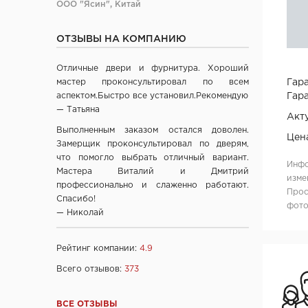
ООО "Ясин", Китай
ООО "Алюмдор" г. Минск
ОТЗЫВЫ НА КОМПАНИЮ
ООО "Промет", г. Москва
ЧП "Юркас", Беларусь
Отличные двери и фурнитура. Хороший
ОДО "Древпром", г. Витебск
Гара
мастер проконсультировал по всем
Verda ЗАО "ПО Одинцово", г. Москва
Гара
аспектом.Быстро все установил.Рекомендую
— Татьяна
ОАО "Стройдетали" г. Вилейка
Акт
ОАО Лесплитинвест, СПБ, Россия
Выполненным заказом остался доволен.
Цен
Замерщик проконсультировал по дверям,
ООО "Вудрев" г. Мозырь
что помогло выбрать отличный вариант.
Инфо
ООО "Прима Порта", Минск
Мастера Виталий и Дмитрий
изме
СООО Исток- Инвест, г. Минск
профессионально и слаженно работают.
Прос
Спасибо!
ОДО "ВИСТ", г. Молодечно
фото
— Николай
ЧТУП "Ньюдор", г. Минск
ОДО «Беллесизделие», г. Минск
Рейтинг компании:
4.9
Компания "Веллдорис", г. Санкт-Петербург
Всего отзывов:
373
Фабрика дверей "Ростра", Москва
"Халес", г. Сморгонь
ВСЕ ОТЗЫВЫ