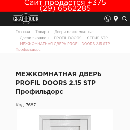
Сайт продается +375
(29) 6562285
Главная
—
Товары
—
Двери межкомнатные
—
Двери экошпон
—
PROFIL DOORS
—
СЕРИЯ STP
—
МЕЖКОМНАТНАЯ ДВЕРЬ PROFIL DOORS 2.15 STP
Профильдорс
МЕЖКОМНАТНАЯ ДВЕРЬ
PROFIL DOORS 2.15 STP
Профильдорс
Код: 7687