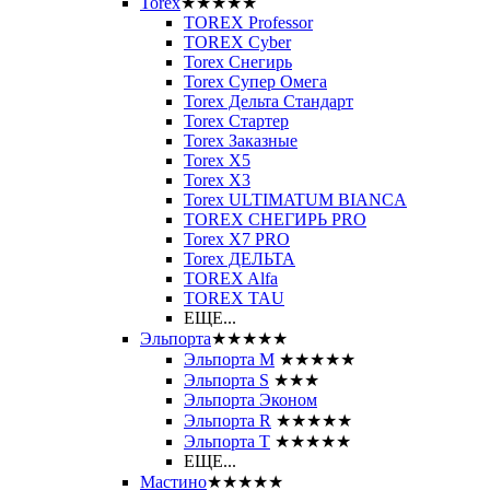
Torex
★★★★★
TOREX Professor
TOREX Cyber
Torex Снегирь
Torex Супер Омега
Torex Дельта Стандарт
Torex Стартер
Torex Заказные
Torex Х5
Torex Х3
Torex ULTIMATUM BIANCA
TOREX СНЕГИРЬ PRO
Torex X7 PRO
Torex ДЕЛЬТА
TOREX Alfa
TOREX TAU
ЕЩЕ...
Эльпорта
★★★★★
Эльпорта M
★★★★★
Эльпорта S
★★★
Эльпорта Эконом
Эльпорта R
★★★★★
Эльпорта Т
★★★★★
ЕЩЕ...
Мастино
★★★★★