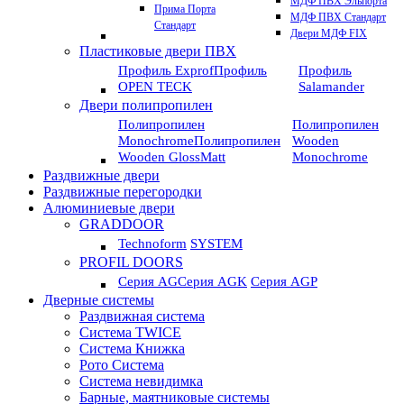
МДФ ПВХ Эльпорта
Прима Порта
МДФ ПВХ Стандарт
Стандарт
Двери МДФ FIX
Пластиковые двери ПВХ
Профиль Exprof
Профиль
Профиль
OPEN TECK
Salamander
Двери полипропилен
Полипропилен
Полипропилен
Monochrome
Полипропилен
Wooden
Wooden GlossMatt
Monochrome
Раздвижные двери
Раздвижные перегородки
Алюминиевые двери
GRADDOOR
Technoform
SYSTEM
PROFIL DOORS
Серия AG
Серия AGK
Серия AGP
Дверные системы
Раздвижная система
Система TWICE
Система Книжка
Рото Система
Система невидимка
Барные, маятниковые системы