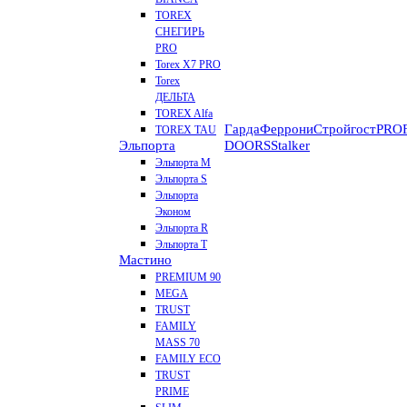
TOREX
СНЕГИРЬ
PRO
Torex X7 PRO
Torex
ДЕЛЬТА
TOREX Alfa
Гарда
Феррони
Стройгост
PROF
TOREX TAU
Эльпорта
DOORS
Stalker
Эльпорта M
Эльпорта S
Эльпорта
Эконом
Эльпорта R
Эльпорта Т
Мастино
PREMIUM 90
MEGA
TRUST
FAMILY
MASS 70
FAMILY ECO
TRUST
PRIME