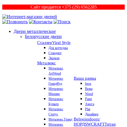
Сайт продается +375 (29) 6562285
Двери металлические
Белорусские двери
Сталлер
Viral Style
Для коттеджа
Стандарт
Эконом
Металюкс
Металюкс
ArtWood
Ваша рамка
Металюкс
ГрандВуд
Inox
Металюкс
Вежа
Милано
Wood
Металюкс
Paint
Бункер
Амега
Металюкс
Plat
Статус
Дизайнер
Belswissdoors/
Металюкс Гранд
НОРД
SWCRAFT
Титан
Металюкс