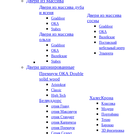
Двери из Массива
Двери из массива дуба
и ясеня
Двери из массива
Graddoor
сосны
ОКА
Graddoor
Stabex
ОКА
Двери из массива
Вилейские
ольхи
Поставский
Graddoor
мебельный центр
ОКА
Эльпорта
Вилейские
Stabex
Двери шпонированные
Премиум
ОКА Double
solid wood
Aristokrat
Classic
High Tech
Халес
Крона
Белвуддорс
Классика
серия Гранд
Модерн
серия Максимум
Портофино
серия Стандарт
Техно
серия Капричеза
Барокко
серия Премиум
3D фрезеровка
Серия Селект