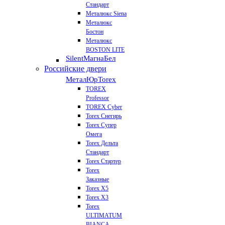
Стандарт
Металюкс Siena
Металюкс
Бостон
Металюкс
BOSTON LITE
Silent
МагнаБел
Российские двери
МеталЮр
Torex
TOREX
Professor
TOREX Cyber
Torex Снегирь
Torex Супер
Омега
Torex Дельта
Стандарт
Torex Стартер
Torex
Заказные
Torex Х5
Torex Х3
Torex
ULTIMATUM
BIANCA