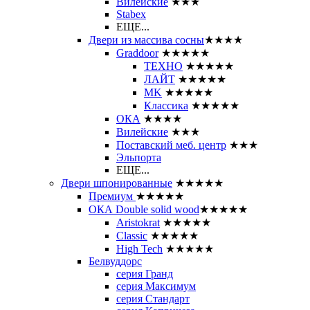
Вилейские
★★★
Stabex
ЕЩЕ...
Двери из массива сосны
★★★★
Graddoor
★★★★★
ТЕХНО
★★★★★
ЛАЙТ
★★★★★
MK
★★★★★
Классика
★★★★★
ОКА
★★★★
Вилейские
★★★
Поставский меб. центр
★★★
Эльпорта
ЕЩЕ...
Двери шпонированные
★★★★★
Премиум
★★★★★
ОКА Double solid wood
★★★★★
Aristokrat
★★★★★
Classic
★★★★★
High Tech
★★★★★
Белвуддорс
серия Гранд
серия Максимум
серия Стандарт