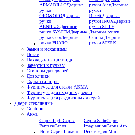
ARMADILLO
Дверные
ручки Ajax
Дверные
ручки
ручки
ORO&ORO
Дверные
Rucetti
Дверные
ручки
ручки INOX
Дверные
ARNILUX
Дверные
ручки STILE
ручки SYSTEM
Дверные
Дверные ручки
ручки Cebi
Дверные
Corona
Дверные
ручки FUARO
ручки STERK
Замки и механизмы
Петли
Накладки на цилиндр
Завертки к ручкам
Стопоры для дверей
Доводчики
Скрытый порог
Фурнитура для стекла АКМА
Фурнитура для входных дверей
Фурнитура для раздвижных дверей
Двери стеклянные
Graddoor
Акма
Серия Light
Серия
Серия Satin
Серия
Fantazy
Серия
Imagination
Серия Art-
Florid
Серия Illusion
Deсor
Серия Mirra