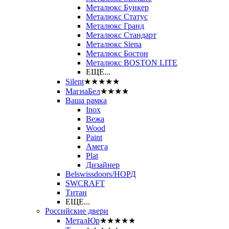
Металюкс Бункер
Металюкс Статус
Металюкс Гранд
Металюкс Стандарт
Металюкс Siena
Металюкс Бостон
Металюкс BOSTON LITE
ЕЩЕ...
Silent
★★★★★
МагнаБел
★★★★
Ваша рамка
Inox
Вежа
Wood
Paint
Амега
Plat
Дизайнер
Belswissdoors/НОРД
SWCRAFT
Титан
ЕЩЕ...
Российские двери
МеталЮр
★★★★★