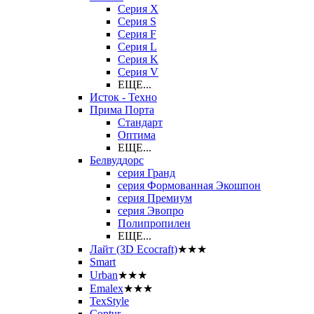
Серия X
Серия S
Серия F
Серия L
Серия K
Серия V
ЕЩЕ...
Исток - Техно
Прима Порта
Стандарт
Оптима
ЕЩЕ...
Белвуддорс
серия Гранд
серия Формованная Экошпон
серия Премиум
серия Эвопро
Полипропилен
ЕЩЕ...
Лайт (3D Ecocraft)
★★★
Smart
Urban
★★★
Emalex
★★★
TexStyle
Contur