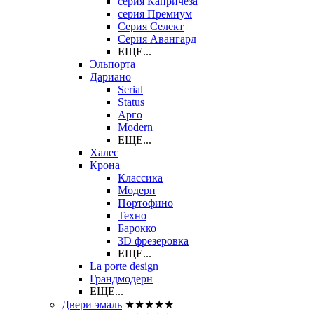
серия Капричеза
серия Премиум
Серия Селект
Серия Авангард
ЕЩЕ...
Эльпорта
Дариано
Serial
Status
Арго
Modern
ЕЩЕ...
Халес
Крона
Классика
Модерн
Портофино
Техно
Барокко
3D фрезеровка
ЕЩЕ...
La porte design
Грандмодерн
ЕЩЕ...
Двери эмаль
★★★★★