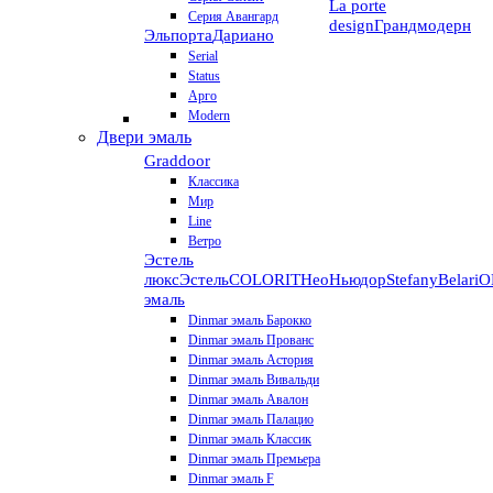
La porte
Серия Авангард
design
Грандмодерн
Эльпорта
Дариано
Serial
Status
Арго
Modern
Двери эмаль
Graddoor
Классика
Мир
Line
Ветро
Эстель
люкс
Эстель
COLORIT
НеоНьюдор
Stefany
Belari
О
эмаль
Dinmar эмаль Барокко
Dinmar эмаль Прованс
Dinmar эмаль Астория
Dinmar эмаль Вивальди
Dinmar эмаль Авалон
Dinmar эмаль Палацио
Dinmar эмаль Классик
Dinmar эмаль Премьера
Dinmar эмаль F