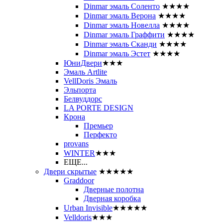
Dinmar эмаль Соленто
★★★★
Dinmar эмаль Верона
★★★★
Dinmar эмаль Новелла
★★★★
Dinmar эмаль Граффити
★★★★
Dinmar эмаль Сканди
★★★★
Dinmar эмаль Эстет
★★★★
ЮниДвери
★★★
Эмаль Artlite
VellDoris Эмаль
Эльпорта
Белвуддорс
LA PORTE DESIGN
Крона
Премьер
Перфекто
provans
WINTER
★★★
ЕЩЕ...
Двери скрытые
★★★★★
Graddoor
Дверные полотна
Дверная коробка
Urban Invisible
★★★★★
Velldoris
★★★