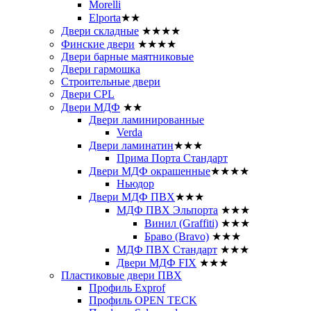
Morelli
Elporta
★★
Двери складные
★★★★
Финские двери
★★★★
Двери барные маятниковые
Двери гармошка
Строительные двери
Двери CРL
Двери МДФ
★★
Двери ламинированные
Verda
Двери ламинатин
★★★
Прима Порта Стандарт
Двери МДФ окрашенные
★★★★
Ньюдор
Двери МДФ ПВХ
★★★
МДФ ПВХ Эльпорта
★★★
Винил (Graffiti)
★★★
Браво (Bravo)
★★★
МДФ ПВХ Стандарт
★★★
Двери МДФ FIX
★★★
Пластиковые двери ПВХ
Профиль Exprof
Профиль OPEN TECK