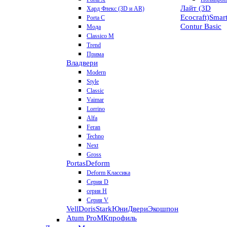
Лайт (3D
Хард Флекс (3D и AR)
Ecocraft)
Smar
Porta C
Contur
Basic
Мода
Classico M
Trend
Прима
Владвери
Modern
Style
Classic
Vaimar
Lorrino
Alfa
Feran
Techno
Next
Gross
Portas
Deform
Deform Классика
Серия D
серия H
Серия V
VellDoris
Stark
ЮниДвери
Экошпон
Atum Pro
МКпрофиль