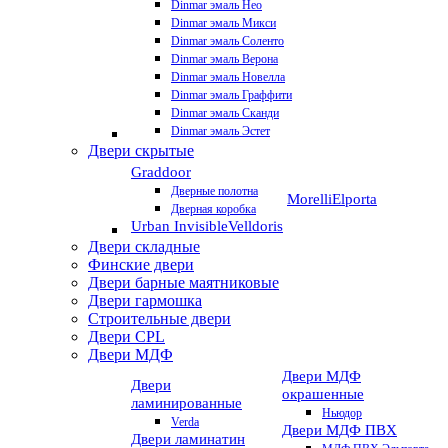
Dinmar эмаль Нео
Dinmar эмаль Микси
Dinmar эмаль Соленто
Dinmar эмаль Верона
Dinmar эмаль Новелла
Dinmar эмаль Граффити
Dinmar эмаль Сканди
Dinmar эмаль Эстет
Двери скрытые
Graddoor
Дверные полотна
Morelli
Elporta
Дверная коробка
Urban Invisible
Velldoris
Двери складные
Финские двери
Двери барные маятниковые
Двери гармошка
Строительные двери
Двери CРL
Двери МДФ
Двери МДФ
Двери
окрашенные
ламинированные
Ньюдор
Verda
Двери МДФ ПВХ
Двери ламинатин