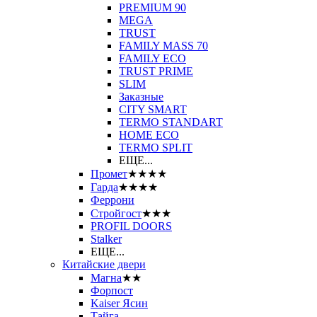
PREMIUM 90
MEGA
TRUST
FAMILY MASS 70
FAMILY ECO
TRUST PRIME
SLIM
Заказные
CITY SMART
TERMO STANDART
HOME ECO
ТЕRМО SPLIT
ЕЩЕ...
Промет
★★★★
Гарда
★★★★
Феррони
Стройгост
★★★
PROFIL DOORS
Stalker
ЕЩЕ...
Китайские двери
Магна
★★
Форпост
Kaiser Ясин
Тайга