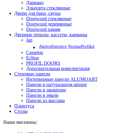
Дариано
Эльпорта стеклянные
Двери для бани, сауны
Doorwood стеклянные
Doorwood деревянные
Doorwood хамам
Дверные пеналы, кассеты, карманы
Jap
Aktive
Emotive
Norma
Profikit
Casseton
Eclisse
PROFIL DOORS
Дополнительная комплектация
Стеновые панели
Интерьерные панели ALUMOART
Панели в натуральном шпоне
Панели в экошпоне
Панели в эмали
Панели из массива
Плинтуса
Столы
Наши магазины: