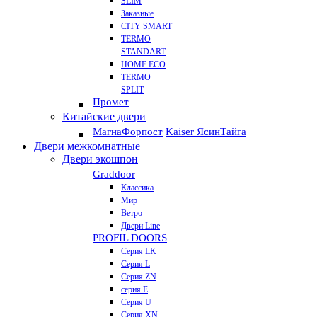
SLIM
Заказные
CITY SMART
TERMO
STANDART
HOME ECO
ТЕRМО
SPLIT
Промет
Китайские двери
Магна
Форпост
Kaiser Ясин
Тайга
Двери межкомнатные
Двери экошпон
Graddoor
Классика
Мир
Ветро
Двери Line
PROFIL DOORS
Серия LK
Серия L
Серия ZN
серия E
Серия U
Серия XN