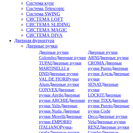
Система купе
Система Telescopic
Система SWING
СИСТЕМА LOFT
СИСТЕМА SLIDING
СИСТЕМА MAGIC
СИСТЕМА DIVA
Дверная фурнитура
Дверные ручки
Дверные ручки
Дверные ручки
Colombo
Дверные ручки
ARNI
Дверные ручки
TUPAI
Дверные ручки
CROMA
Дверные
MARTINELLI и
ручки Punto
Дверные
DND
Дверные ручки
ручки Адель
Дверные
VAL DE FIORI
Ручки
ручки
Alum
Дверные ручки
SENAT
Дверные
CONVEX
Дверные
ручки
ручки Aprile
Дверные
LOCKIT
Дверные
ручки ARCHIE
Дверные
ручки TIXX
Дверные
ручки Yalis
Дверные
ручки Puerto
Дверные
ручки Nuda
Дверные
ручки Code
ручки Morelli
Дверные
Deco
Дверные ручки
ручки EMPORIO
Vela
Дверные ручки
ITALIANO
Ручка-
RENZ
Дверные ручки
скоба
Дверные ручки
Combo
Дверные