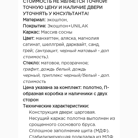
СТОИМОСТЬ НЕ ЯВЛЯЕТСЯ ТОЧНОЙ!
ТОЧНУЮ ЦЕНУ И НАЛИЧИЕ ДВЕРИ
УТОЧНЯТЬ У КНСУЛЬТАНТА!
Материал:
экошпон,
Покрытие:
Экошпон+UNILAK
Каркас:
Массив сосны
Цвет:
манхеттен, аляска, магнолия
сатинат, шеллгрей, дарквайт, санд,
грей;
(антрацит, черный матовый - доп
стоимость).
Стекло:
матовое, прозрачное;
графит, дождь белый, дождь
черный,
триплекс черный/белый - доп.
стоимость
Цена указана за комплект: полотно, П-
образная коробка и наличники с двух
сторон
Технические характеристики:
Конструкция двери: царговая.
Несущий каркас полотна выполнен из
срощенного соснового бруса.
Сплошное заполнение щита (МДФ).
Стабилизирующая подкладка из МДФ,