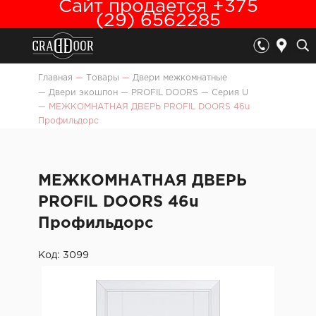
Сайт продается +375
(29) 6562285
Главная
—
Товары
—
Двери межкомнатные
—
Двери экошпон
—
PROFIL DOORS
—
Серия U
—
МЕЖКОМНАТНАЯ ДВЕРЬ PROFIL DOORS 46u
Профильдорс
МЕЖКОМНАТНАЯ ДВЕРЬ
PROFIL DOORS 46u
Профильдорс
Код: 3099