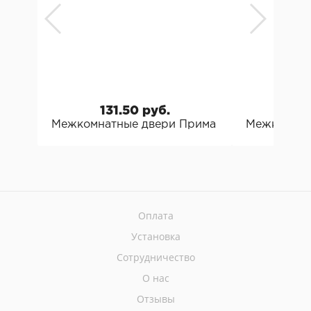
131.50 руб.
13
Межкомнатные двери Прима Порта Б73
Межкомнат
Оплата
Установка
Сотрудничество
О нас
Отзывы