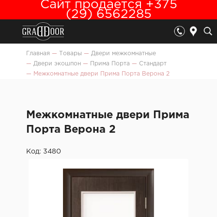
Сайт продается +375
(29) 6562285
Главная
—
Товары
—
Двери межкомнатные
—
Двери экошпон
—
Прима Порта
—
Стандарт
—
Межкомнатные двери Прима Порта Верона 2
Межкомнатные двери Прима
Порта Верона 2
Код: 3480