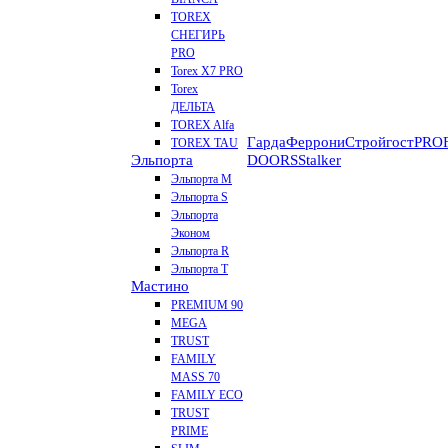
TOREX
СНЕГИРЬ
PRO
Torex X7 PRO
Torex
ДЕЛЬТА
TOREX Alfa
Гарда
Феррони
Стройгост
PROF
TOREX TAU
Эльпорта
DOORS
Stalker
Эльпорта M
Эльпорта S
Эльпорта
Эконом
Эльпорта R
Эльпорта Т
Мастино
PREMIUM 90
MEGA
TRUST
FAMILY
MASS 70
FAMILY ECO
TRUST
PRIME