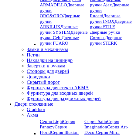
ARMADILLO
Дверные
ручки Ajax
Дверные
ручки
ручки
ORO&ORO
Дверные
Rucetti
Дверные
ручки
ручки INOX
Дверные
ARNILUX
Дверные
ручки STILE
ручки SYSTEM
Дверные
Дверные ручки
ручки Cebi
Дверные
Corona
Дверные
ручки FUARO
ручки STERK
Замки и механизмы
Петли
Накладки на цилиндр
Завертки к ручкам
Стопоры для дверей
Доводчики
Скрытый порог
Фурнитура для стекла АКМА
Фурнитура для входных дверей
Фурнитура для раздвижных дверей
Двери стеклянные
Graddoor
Акма
Серия Light
Серия
Серия Satin
Серия
Fantazy
Серия
Imagination
Серия Art-
Florid
Серия Illusion
Deсor
Серия Mirra