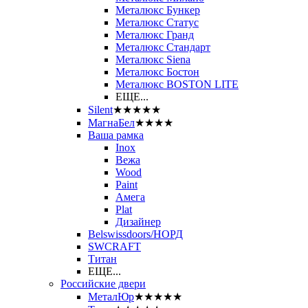
Металюкс Бункер
Металюкс Статус
Металюкс Гранд
Металюкс Стандарт
Металюкс Siena
Металюкс Бостон
Металюкс BOSTON LITE
ЕЩЕ...
Silent
★★★★★
МагнаБел
★★★★
Ваша рамка
Inox
Вежа
Wood
Paint
Амега
Plat
Дизайнер
Belswissdoors/НОРД
SWCRAFT
Титан
ЕЩЕ...
Российские двери
МеталЮр
★★★★★