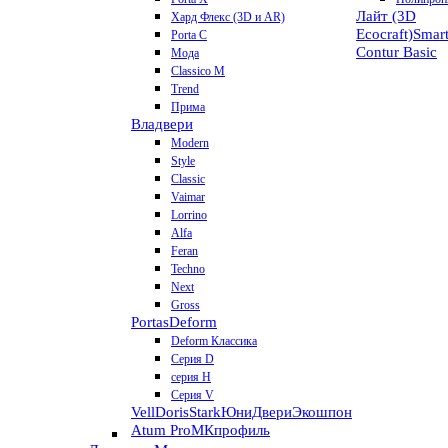
Лайт (3D
Хард Флекс (3D и AR)
Ecocraft)
Smar
Porta C
Contur
Basic
Мода
Classico M
Trend
Прима
Владвери
Modern
Style
Classic
Vaimar
Lorrino
Alfa
Feran
Techno
Next
Gross
Portas
Deform
Deform Классика
Серия D
серия H
Серия V
VellDoris
Stark
ЮниДвери
Экошпон
Atum Pro
МКпрофиль