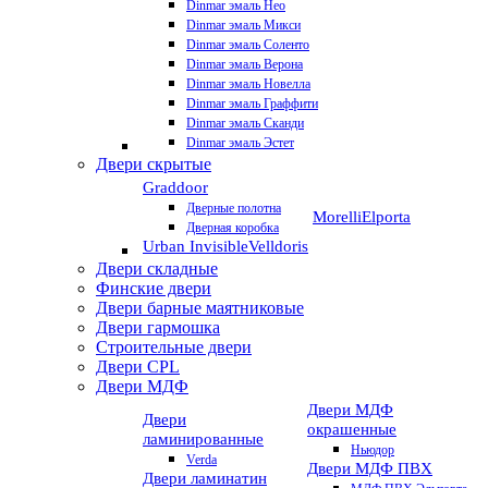
Dinmar эмаль Нео
Dinmar эмаль Микси
Dinmar эмаль Соленто
Dinmar эмаль Верона
Dinmar эмаль Новелла
Dinmar эмаль Граффити
Dinmar эмаль Сканди
Dinmar эмаль Эстет
Двери скрытые
Graddoor
Дверные полотна
Morelli
Elporta
Дверная коробка
Urban Invisible
Velldoris
Двери складные
Финские двери
Двери барные маятниковые
Двери гармошка
Строительные двери
Двери CРL
Двери МДФ
Двери МДФ
Двери
окрашенные
ламинированные
Ньюдор
Verda
Двери МДФ ПВХ
Двери ламинатин