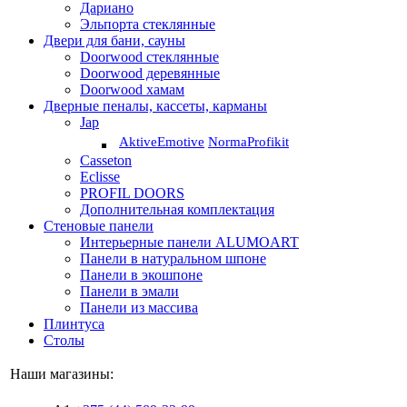
Дариано
Эльпорта стеклянные
Двери для бани, сауны
Doorwood стеклянные
Doorwood деревянные
Doorwood хамам
Дверные пеналы, кассеты, карманы
Jap
Aktive
Emotive
Norma
Profikit
Casseton
Eclisse
PROFIL DOORS
Дополнительная комплектация
Стеновые панели
Интерьерные панели ALUMOART
Панели в натуральном шпоне
Панели в экошпоне
Панели в эмали
Панели из массива
Плинтуса
Столы
Наши магазины: