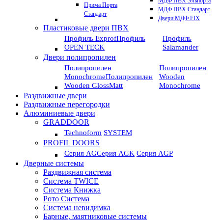
МДФ ПВХ Эльпорта
Прима Порта
МДФ ПВХ Стандарт
Стандарт
Двери МДФ FIX
Пластиковые двери ПВХ
Профиль Exprof
Профиль
Профиль
OPEN TECK
Salamander
Двери полипропилен
Полипропилен
Полипропилен
Monochrome
Полипропилен
Wooden
Wooden GlossMatt
Monochrome
Раздвижные двери
Раздвижные перегородки
Алюминиевые двери
GRADDOOR
Technoform
SYSTEM
PROFIL DOORS
Серия AG
Серия AGK
Серия AGP
Дверные системы
Раздвижная система
Система TWICE
Система Книжка
Рото Система
Система невидимка
Барные, маятниковые системы