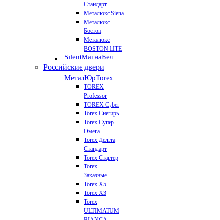
Стандарт
Металюкс Siena
Металюкс
Бостон
Металюкс
BOSTON LITE
Silent
МагнаБел
Российские двери
МеталЮр
Torex
TOREX
Professor
TOREX Cyber
Torex Снегирь
Torex Супер
Омега
Torex Дельта
Стандарт
Torex Стартер
Torex
Заказные
Torex Х5
Torex Х3
Torex
ULTIMATUM
BIANCA