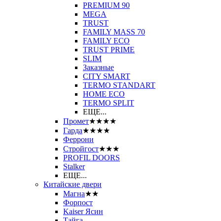
PREMIUM 90
MEGA
TRUST
FAMILY MASS 70
FAMILY ECO
TRUST PRIME
SLIM
Заказные
CITY SMART
TERMO STANDART
HOME ECO
ТЕRМО SPLIT
ЕЩЕ...
Промет
★★★★
Гарда
★★★★
Феррони
Стройгост
★★★
PROFIL DOORS
Stalker
ЕЩЕ...
Китайские двери
Магна
★★
Форпост
Kaiser Ясин
Тайга