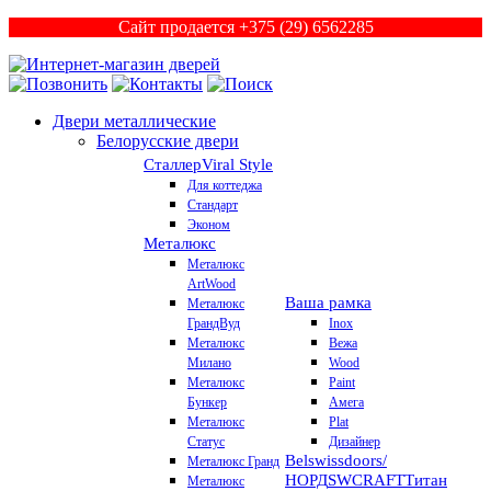
Сайт продается +375 (29) 6562285
Двери металлические
Белорусские двери
Сталлер
Viral Style
Для коттеджа
Стандарт
Эконом
Металюкс
Металюкс
ArtWood
Ваша рамка
Металюкс
ГрандВуд
Inox
Металюкс
Вежа
Милано
Wood
Металюкс
Paint
Бункер
Амега
Металюкс
Plat
Статус
Дизайнер
Belswissdoors/
Металюкс Гранд
НОРД
SWCRAFT
Титан
Металюкс