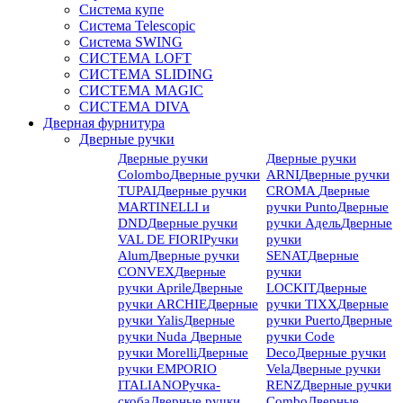
Система купе
Система Telescopic
Система SWING
СИСТЕМА LOFT
СИСТЕМА SLIDING
СИСТЕМА MAGIC
СИСТЕМА DIVA
Дверная фурнитура
Дверные ручки
Дверные ручки
Дверные ручки
Colombo
Дверные ручки
ARNI
Дверные ручки
TUPAI
Дверные ручки
CROMA
Дверные
MARTINELLI и
ручки Punto
Дверные
DND
Дверные ручки
ручки Адель
Дверные
VAL DE FIORI
Ручки
ручки
Alum
Дверные ручки
SENAT
Дверные
CONVEX
Дверные
ручки
ручки Aprile
Дверные
LOCKIT
Дверные
ручки ARCHIE
Дверные
ручки TIXX
Дверные
ручки Yalis
Дверные
ручки Puerto
Дверные
ручки Nuda
Дверные
ручки Code
ручки Morelli
Дверные
Deco
Дверные ручки
ручки EMPORIO
Vela
Дверные ручки
ITALIANO
Ручка-
RENZ
Дверные ручки
скоба
Дверные ручки
Combo
Дверные