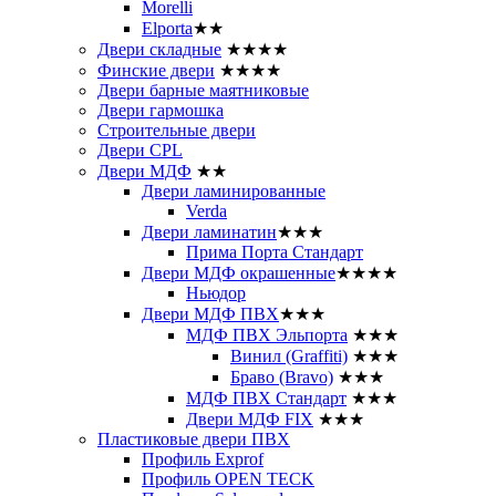
Morelli
Elporta
★★
Двери складные
★★★★
Финские двери
★★★★
Двери барные маятниковые
Двери гармошка
Строительные двери
Двери CРL
Двери МДФ
★★
Двери ламинированные
Verda
Двери ламинатин
★★★
Прима Порта Стандарт
Двери МДФ окрашенные
★★★★
Ньюдор
Двери МДФ ПВХ
★★★
МДФ ПВХ Эльпорта
★★★
Винил (Graffiti)
★★★
Браво (Bravo)
★★★
МДФ ПВХ Стандарт
★★★
Двери МДФ FIX
★★★
Пластиковые двери ПВХ
Профиль Exprof
Профиль OPEN TECK