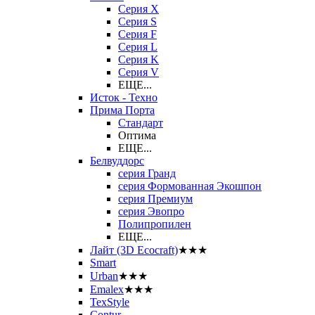
Серия X
Серия S
Серия F
Серия L
Серия K
Серия V
ЕЩЕ...
Исток - Техно
Прима Порта
Стандарт
Оптима
ЕЩЕ...
Белвуддорс
серия Гранд
серия Формованная Экошпон
серия Премиум
серия Эвопро
Полипропилен
ЕЩЕ...
Лайт (3D Ecocraft)
★★★
Smart
Urban
★★★
Emalex
★★★
TexStyle
Contur