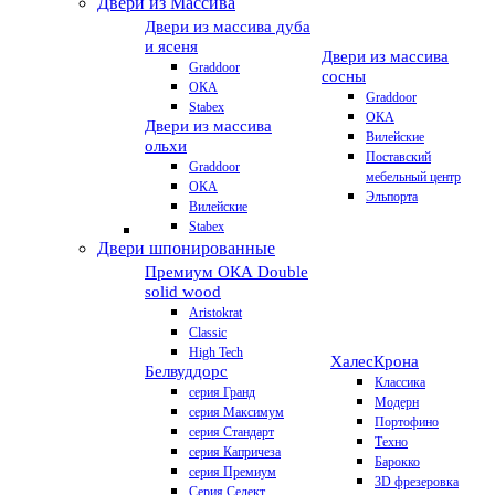
Двери из Массива
Двери из массива дуба
и ясеня
Двери из массива
Graddoor
сосны
ОКА
Graddoor
Stabex
ОКА
Двери из массива
Вилейские
ольхи
Поставский
Graddoor
мебельный центр
ОКА
Эльпорта
Вилейские
Stabex
Двери шпонированные
Премиум
ОКА Double
solid wood
Aristokrat
Classic
High Tech
Халес
Крона
Белвуддорс
Классика
серия Гранд
Модерн
серия Максимум
Портофино
серия Стандарт
Техно
серия Капричеза
Барокко
серия Премиум
3D фрезеровка
Серия Селект