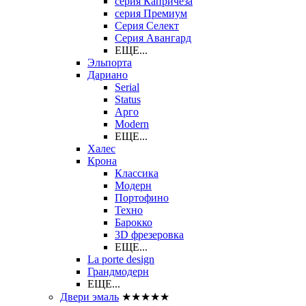
серия Капричеза
серия Премиум
Серия Селект
Серия Авангард
ЕЩЕ...
Эльпорта
Дариано
Serial
Status
Арго
Modern
ЕЩЕ...
Халес
Крона
Классика
Модерн
Портофино
Техно
Барокко
3D фрезеровка
ЕЩЕ...
La porte design
Грандмодерн
ЕЩЕ...
Двери эмаль
★★★★★