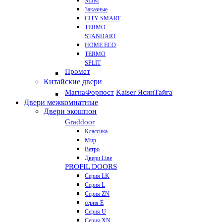
SLIM
Заказные
CITY SMART
TERMO
STANDART
HOME ECO
ТЕRМО
SPLIT
Промет
Китайские двери
Магна
Форпост
Kaiser Ясин
Тайга
Двери межкомнатные
Двери экошпон
Graddoor
Классика
Мир
Ветро
Двери Line
PROFIL DOORS
Серия LK
Серия L
Серия ZN
серия E
Серия U
Серия XN