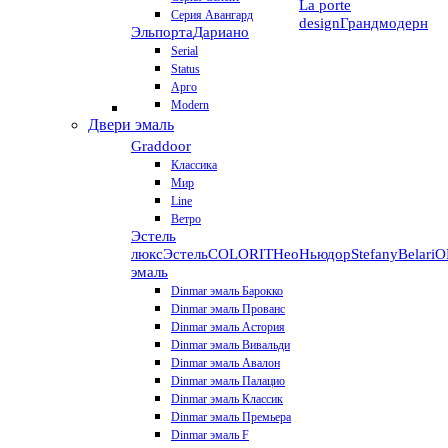
La porte
Серия Авангард
design
Грандмодерн
Эльпорта
Дариано
Serial
Status
Арго
Modern
Двери эмаль
Graddoor
Классика
Мир
Line
Ветро
Эстель
люкс
Эстель
COLORIT
НеоНьюдор
Stefany
Belari
О
эмаль
Dinmar эмаль Барокко
Dinmar эмаль Прованс
Dinmar эмаль Астория
Dinmar эмаль Вивальди
Dinmar эмаль Авалон
Dinmar эмаль Палацио
Dinmar эмаль Классик
Dinmar эмаль Премьера
Dinmar эмаль F