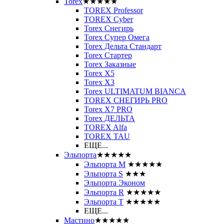
Torex
★★★★★
TOREX Professor
TOREX Cyber
Torex Снегирь
Torex Супер Омега
Torex Дельта Стандарт
Torex Стартер
Torex Заказные
Torex Х5
Torex Х3
Torex ULTIMATUM BIANCA
TOREX СНЕГИРЬ PRO
Torex X7 PRO
Torex ДЕЛЬТА
TOREX Alfa
TOREX TAU
ЕЩЕ...
Эльпорта
★★★★★
Эльпорта M
★★★★★
Эльпорта S
★★★
Эльпорта Эконом
Эльпорта R
★★★★★
Эльпорта Т
★★★★★
ЕЩЕ...
Мастино
★★★★★