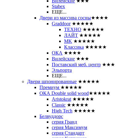
Вилейские
★★★
Stabex
ЕЩЕ...
Двери из массива сосны
★★★★
Graddoor
★★★★★
ТЕХНО
★★★★★
ЛАЙТ
★★★★★
MK
★★★★★
Классика
★★★★★
ОКА
★★★★
Вилейские
★★★
Поставский меб. центр
★★★
Эльпорта
ЕЩЕ...
Двери шпонированные
★★★★★
Премиум
★★★★★
ОКА Double solid wood
★★★★★
Aristokrat
★★★★★
Classic
★★★★★
High Tech
★★★★★
Белвуддорс
серия Гранд
серия Максимум
серия Стандарт