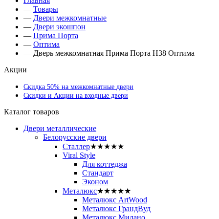
Главная
—
Товары
—
Двери межкомнатные
—
Двери экошпон
—
Прима Порта
—
Оптима
—
Дверь межкомнатная Прима Порта Н38 Оптима
Акции
Скидка 50% на межкомнатные двери
Скидки и Акции на входные двери
Каталог товаров
Двери металлические
Белорусские двери
Сталлер
★★★★★
Viral Style
Для коттеджа
Стандарт
Эконом
Металюкс
★★★★★
Металюкс ArtWood
Металюкс ГрандВуд
Металюкс Милано