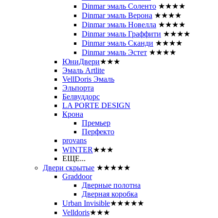
Dinmar эмаль Соленто
★★★★
Dinmar эмаль Верона
★★★★
Dinmar эмаль Новелла
★★★★
Dinmar эмаль Граффити
★★★★
Dinmar эмаль Сканди
★★★★
Dinmar эмаль Эстет
★★★★
ЮниДвери
★★★
Эмаль Artlite
VellDoris Эмаль
Эльпорта
Белвуддорс
LA PORTE DESIGN
Крона
Премьер
Перфекто
provans
WINTER
★★★
ЕЩЕ...
Двери скрытые
★★★★★
Graddoor
Дверные полотна
Дверная коробка
Urban Invisible
★★★★★
Velldoris
★★★