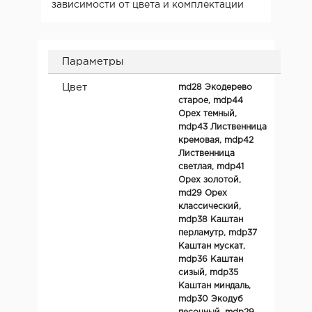
зависимости от цвета и комплектации
Параметры
Цвет
md28 Экодерево
старое, mdp44
Орех темный,
mdp43 Лиственница
кремовая, mdp42
Лиственница
светлая, mdp41
Орех золотой,
md29 Орех
классический,
mdp38 Каштан
перламутр, mdp37
Каштан мускат,
mdp36 Каштан
сизый, mdp35
Каштан миндаль,
mdp30 Экодуб