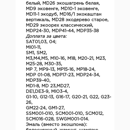
белый, MD26 экошагрень белая,
MD9 эковенге, MD10-1 эковенге,
MD11-1 экодуб, MD16/1 экокаштан
вертикаль, MD28 экодерево старое,
MD29 экоорех классический,
MDP24-30, MDP41-44, MDP35-38
Доплата за цвета:
SAT01,03, 04;
MI01-11,
SM1, SM2,
M3,М4,M5, M10-16, М18, М20-21, M23,
M25-28, М30-35,
MP 7, МР9-13, МР15-16, МР18-24,
MDP 01-08, MDP17-23, MDP24-34,
MDP39-40,
MD1-8, MD 23,MD27,
DE1,DE3-9, MIO3-4,
G1-10, G12-13, G16-17, G20-21, G22, G23-
26,
GM22-24, GM1-27,
SSM001-010, SCM001-010, SCM012,
SCM016-028, SWGM001-014.
Эмаль
(вместо экошпона):