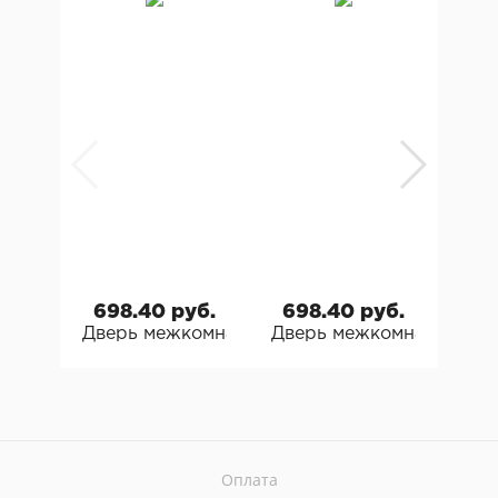
698.40 руб.
698.40 руб.
69
Дверь межкомнатная Граддоор Graddoor Кл
Дверь межкомнатная Гр
Две
Оплата