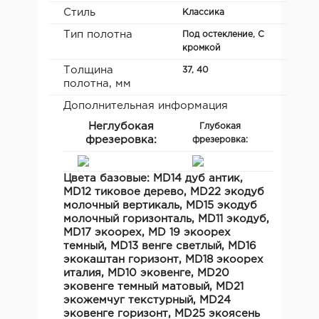
Стиль
Классика
Тип полотна
Под остекление, С
кромкой
Толщина
37, 40
полотна, мм
Дополнительная информация
Неглубокая
Покрас
Глубокая
фрезеровка:
эмаль
фрезеровка:
Цвета базовые:
MD14 дуб антик,
MD12 тиковое дерево, MD22 экодуб
молочный вертикаль, MD15 экодуб
молочный горизонталь, MD11 экодуб,
MD17 экоорех, MD 19 экоорех
темный, MD13 венге светлый, MD16
экокаштан горизонт, MD18 экоорех
италия, MD10 эковенге, MD20
эковенге темный матовый, MD21
экожемчуг текстурный, MD24
эковенге горизонт, MD25 экоясень