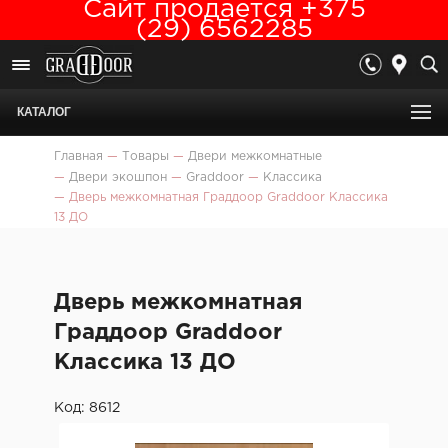
Сайт продается +375
(29) 6562285
КАТАЛОГ
Главная
—
Товары
—
Двери межкомнатные
—
Двери экошпон
—
Graddoor
—
Классика
—
Дверь межкомнатная Граддоор Graddoor Классика
13 ДО
Дверь межкомнатная
Граддоор Graddoor
Классика 13 ДО
Код: 8612