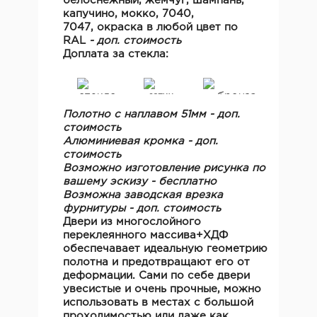
белоснежный, жемчуг, шампань,
капучино, мокко, 7040,
7047, окраска в любой цвет по
RAL
- доп. стоимость
Доплата за стекла:
стекло
бронза
г
сатин
сатин
прозрачная
про
бронза
Полотно с наплавом 51мм - доп.
стоимость
Алюминиевая кромка - доп.
стоимость
Возможно изготовление рисунка по
вашему эскизу - бесплатно
Возможна заводская врезка
фурнитуры - доп. стоимость
Двери из многослойного
переклеянного массива+ХДФ
обеспечавает идеальную геометрию
полотна и предотвращают его от
деформации. Сами по себе двери
увесистые и очень прочные, можно
использовать в местах с большой
проходимостью или даже как