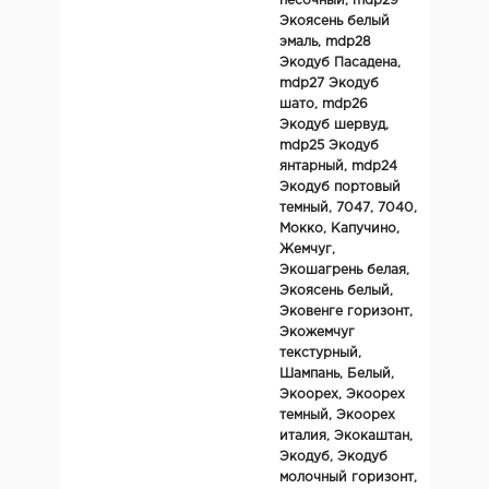
песочный, mdp29
Экоясень белый
эмаль, mdp28
Экодуб Пасадена,
mdp27 Экодуб
шато, mdp26
Экодуб шервуд,
mdp25 Экодуб
янтарный, mdp24
Экодуб портовый
темный, 7047, 7040,
Мокко, Капучино,
Жемчуг,
Экошагрень белая,
Экоясень белый,
Эковенге горизонт,
Экожемчуг
текстурный,
Шампань, Белый,
Экоорех, Экоорех
темный, Экоорех
италия, Экокаштан,
Экодуб, Экодуб
молочный горизонт,