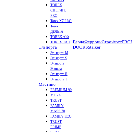
TOREX
СНЕГИРЬ
PRO
Torex X7 PRO
Torex
ДЕЛЬТА
TOREX Alfa
Гарда
Феррони
Стройгост
PROF
TOREX TAU
Эльпорта
DOORS
Stalker
Эльпорта M
Эльпорта S
Эльпорта
Эконом
Эльпорта R
Эльпорта Т
Мастино
PREMIUM 90
MEGA
TRUST
FAMILY
MASS 70
FAMILY ECO
TRUST
PRIME