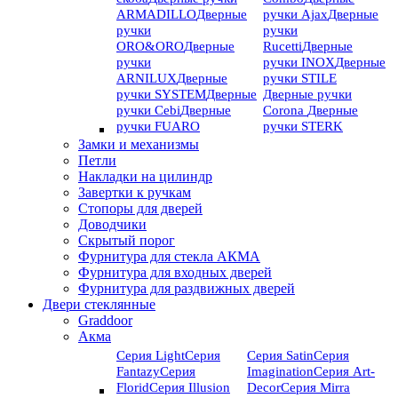
ARMADILLO
Дверные
ручки Ajax
Дверные
ручки
ручки
ORO&ORO
Дверные
Rucetti
Дверные
ручки
ручки INOX
Дверные
ARNILUX
Дверные
ручки STILE
ручки SYSTEM
Дверные
Дверные ручки
ручки Cebi
Дверные
Corona
Дверные
ручки FUARO
ручки STERK
Замки и механизмы
Петли
Накладки на цилиндр
Завертки к ручкам
Стопоры для дверей
Доводчики
Скрытый порог
Фурнитура для стекла АКМА
Фурнитура для входных дверей
Фурнитура для раздвижных дверей
Двери стеклянные
Graddoor
Акма
Серия Light
Серия
Серия Satin
Серия
Fantazy
Серия
Imagination
Серия Art-
Florid
Серия Illusion
Deсor
Серия Mirra