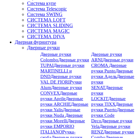
Система купе
Система Telescopic
Система SWING
СИСТЕМА LOFT
СИСТЕМА SLIDING
СИСТЕМА MAGIC
СИСТЕМА DIVA
Дверная фурнитура
Дверные ручки
Дверные ручки
Дверные ручки
Colombo
Дверные ручки
ARNI
Дверные ручки
TUPAI
Дверные ручки
CROMA
Дверные
MARTINELLI и
ручки Punto
Дверные
DND
Дверные ручки
ручки Адель
Дверные
VAL DE FIORI
Ручки
ручки
Alum
Дверные ручки
SENAT
Дверные
CONVEX
Дверные
ручки
ручки Aprile
Дверные
LOCKIT
Дверные
ручки ARCHIE
Дверные
ручки TIXX
Дверные
ручки Yalis
Дверные
ручки Puerto
Дверные
ручки Nuda
Дверные
ручки Code
ручки Morelli
Дверные
Deco
Дверные ручки
ручки EMPORIO
Vela
Дверные ручки
ITALIANO
Ручка-
RENZ
Дверные ручки
скоба
Дверные ручки
Combo
Дверные