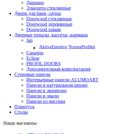
Дариано
Эльпорта стеклянные
Двери для бани, сауны
Doorwood стеклянные
Doorwood деревянные
Doorwood хамам
Дверные пеналы, кассеты, карманы
Jap
Aktive
Emotive
Norma
Profikit
Casseton
Eclisse
PROFIL DOORS
Дополнительная комплектация
Стеновые панели
Интерьерные панели ALUMOART
Панели в натуральном шпоне
Панели в экошпоне
Панели в эмали
Панели из массива
Плинтуса
Столы
Наши магазины: