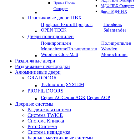
МДФ ПВХ Эльпорта
Прима Порта
МДФ ПВХ Стандарт
Стандарт
Двери МДФ FIX
Пластиковые двери ПВХ
Профиль Exprof
Профиль
Профиль
OPEN TECK
Salamander
Двери полипропилен
Полипропилен
Полипропилен
Monochrome
Полипропилен
Wooden
Wooden GlossMatt
Monochrome
Раздвижные двери
Раздвижные перегородки
Алюминиевые двери
GRADDOOR
Technoform
SYSTEM
PROFIL DOORS
Серия AG
Серия AGK
Серия AGP
Дверные системы
Раздвижная система
Система TWICE
Система Книжка
Рото Система
Система невидимка
Барные, маятниковые системы