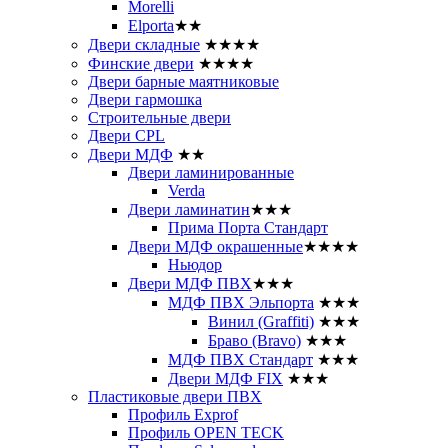
Morelli
Elporta
★★
Двери складные
★★★★
Финские двери
★★★★
Двери барные маятниковые
Двери гармошка
Строительные двери
Двери CРL
Двери МДФ
★★
Двери ламинированные
Verda
Двери ламинатин
★★★
Прима Порта Стандарт
Двери МДФ окрашенные
★★★★
Ньюдор
Двери МДФ ПВХ
★★★
МДФ ПВХ Эльпорта
★★★
Винил (Graffiti)
★★★
Браво (Bravo)
★★★
МДФ ПВХ Стандарт
★★★
Двери МДФ FIX
★★★
Пластиковые двери ПВХ
Профиль Exprof
Профиль OPEN TECK