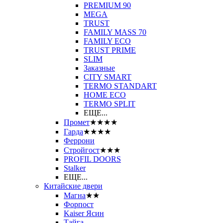
PREMIUM 90
MEGA
TRUST
FAMILY MASS 70
FAMILY ECO
TRUST PRIME
SLIM
Заказные
CITY SMART
TERMO STANDART
HOME ECO
ТЕRМО SPLIT
ЕЩЕ...
Промет
★★★★
Гарда
★★★★
Феррони
Стройгост
★★★
PROFIL DOORS
Stalker
ЕЩЕ...
Китайские двери
Магна
★★
Форпост
Kaiser Ясин
Тайга