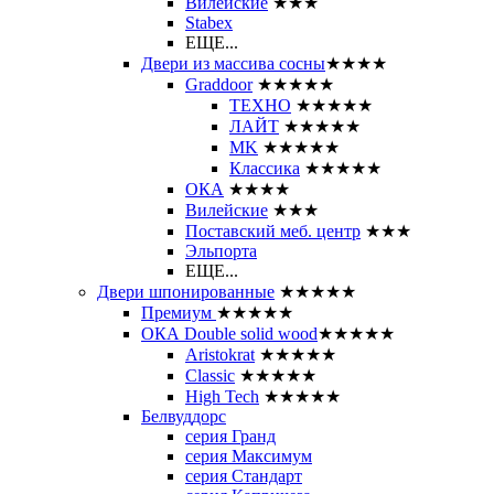
Вилейские
★★★
Stabex
ЕЩЕ...
Двери из массива сосны
★★★★
Graddoor
★★★★★
ТЕХНО
★★★★★
ЛАЙТ
★★★★★
MK
★★★★★
Классика
★★★★★
ОКА
★★★★
Вилейские
★★★
Поставский меб. центр
★★★
Эльпорта
ЕЩЕ...
Двери шпонированные
★★★★★
Премиум
★★★★★
ОКА Double solid wood
★★★★★
Aristokrat
★★★★★
Classic
★★★★★
High Tech
★★★★★
Белвуддорс
серия Гранд
серия Максимум
серия Стандарт