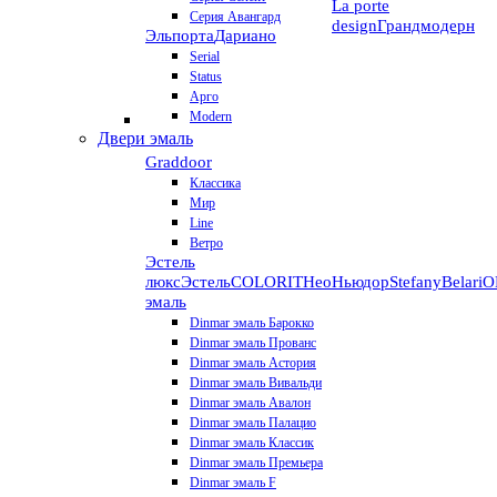
La porte
Серия Авангард
design
Грандмодерн
Эльпорта
Дариано
Serial
Status
Арго
Modern
Двери эмаль
Graddoor
Классика
Мир
Line
Ветро
Эстель
люкс
Эстель
COLORIT
НеоНьюдор
Stefany
Belari
О
эмаль
Dinmar эмаль Барокко
Dinmar эмаль Прованс
Dinmar эмаль Астория
Dinmar эмаль Вивальди
Dinmar эмаль Авалон
Dinmar эмаль Палацио
Dinmar эмаль Классик
Dinmar эмаль Премьера
Dinmar эмаль F