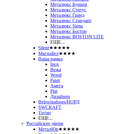
Металюкс Бункер
Металюкс Статус
Металюкс Гранд
Металюкс Стандарт
Металюкс Siena
Металюкс Бостон
Металюкс BOSTON LITE
ЕЩЕ...
Silent
★★★★★
МагнаБел
★★★★
Ваша рамка
Inox
Вежа
Wood
Paint
Амега
Plat
Дизайнер
Belswissdoors/НОРД
SWCRAFT
Титан
ЕЩЕ...
Российские двери
МеталЮр
★★★★★