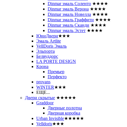
Dinmar эмаль Соленто
★★★★
Dinmar эмаль Верона
★★★★
Dinmar эмаль Новелла
★★★★
Dinmar эмаль Граффити
★★★★
Dinmar эмаль Сканди
★★★★
Dinmar эмаль Эстет
★★★★
ЮниДвери
★★★
Эмаль Artlite
VellDoris Эмаль
Эльпорта
Белвуддорс
LA PORTE DESIGN
Крона
Премьер
Перфекто
provans
WINTER
★★★
ЕЩЕ...
Двери скрытые
★★★★★
Graddoor
Дверные полотна
Дверная коробка
Urban Invisible
★★★★★
Velldoris
★★★