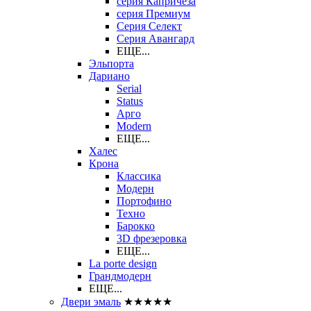
серия Капричеза
серия Премиум
Серия Селект
Серия Авангард
ЕЩЕ...
Эльпорта
Дариано
Serial
Status
Арго
Modern
ЕЩЕ...
Халес
Крона
Классика
Модерн
Портофино
Техно
Барокко
3D фрезеровка
ЕЩЕ...
La porte design
Грандмодерн
ЕЩЕ...
Двери эмаль
★★★★★