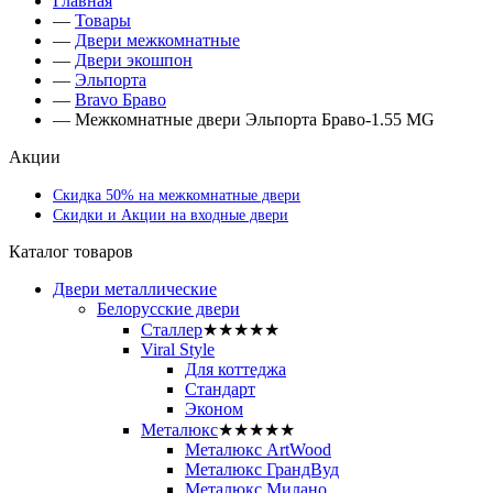
Главная
—
Товары
—
Двери межкомнатные
—
Двери экошпон
—
Эльпорта
—
Bravo Браво
—
Межкомнатные двери Эльпорта Браво-1.55 MG
Акции
Скидка 50% на межкомнатные двери
Скидки и Акции на входные двери
Каталог товаров
Двери металлические
Белорусские двери
Сталлер
★★★★★
Viral Style
Для коттеджа
Стандарт
Эконом
Металюкс
★★★★★
Металюкс ArtWood
Металюкс ГрандВуд
Металюкс Милано