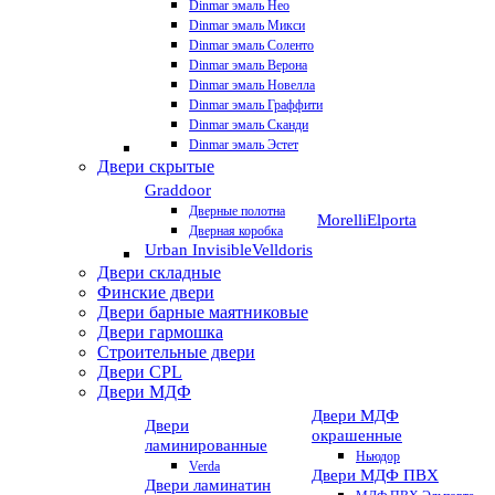
Dinmar эмаль Нео
Dinmar эмаль Микси
Dinmar эмаль Соленто
Dinmar эмаль Верона
Dinmar эмаль Новелла
Dinmar эмаль Граффити
Dinmar эмаль Сканди
Dinmar эмаль Эстет
Двери скрытые
Graddoor
Дверные полотна
Morelli
Elporta
Дверная коробка
Urban Invisible
Velldoris
Двери складные
Финские двери
Двери барные маятниковые
Двери гармошка
Строительные двери
Двери CРL
Двери МДФ
Двери МДФ
Двери
окрашенные
ламинированные
Ньюдор
Verda
Двери МДФ ПВХ
Двери ламинатин