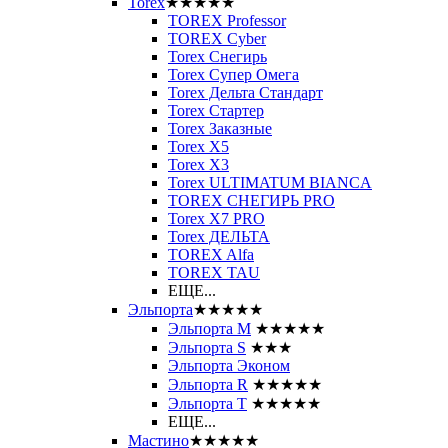
Torex
★★★★★
TOREX Professor
TOREX Cyber
Torex Снегирь
Torex Супер Омега
Torex Дельта Стандарт
Torex Стартер
Torex Заказные
Torex Х5
Torex Х3
Torex ULTIMATUM BIANCA
TOREX СНЕГИРЬ PRO
Torex X7 PRO
Torex ДЕЛЬТА
TOREX Alfa
TOREX TAU
ЕЩЕ...
Эльпорта
★★★★★
Эльпорта M
★★★★★
Эльпорта S
★★★
Эльпорта Эконом
Эльпорта R
★★★★★
Эльпорта Т
★★★★★
ЕЩЕ...
Мастино
★★★★★