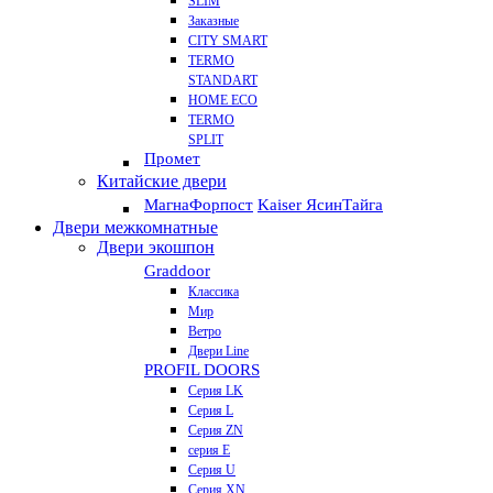
SLIM
Заказные
CITY SMART
TERMO
STANDART
HOME ECO
ТЕRМО
SPLIT
Промет
Китайские двери
Магна
Форпост
Kaiser Ясин
Тайга
Двери межкомнатные
Двери экошпон
Graddoor
Классика
Мир
Ветро
Двери Line
PROFIL DOORS
Серия LK
Серия L
Серия ZN
серия E
Серия U
Серия XN