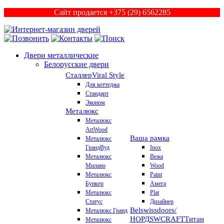
Сайт продается +375 (29) 6562285
Двери металлические
Белорусские двери
Сталлер
Viral Style
Для коттеджа
Стандарт
Эконом
Металюкс
Металюкс
ArtWood
Ваша рамка
Металюкс
ГрандВуд
Inox
Металюкс
Вежа
Милано
Wood
Металюкс
Paint
Бункер
Амега
Металюкс
Plat
Статус
Дизайнер
Belswissdoors/
Металюкс Гранд
НОРД
SWCRAFT
Титан
Металюкс