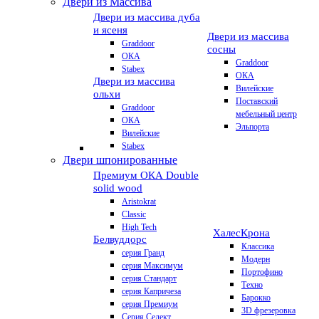
Двери из Массива
Двери из массива дуба
и ясеня
Двери из массива
Graddoor
сосны
ОКА
Graddoor
Stabex
ОКА
Двери из массива
Вилейские
ольхи
Поставский
Graddoor
мебельный центр
ОКА
Эльпорта
Вилейские
Stabex
Двери шпонированные
Премиум
ОКА Double
solid wood
Aristokrat
Classic
High Tech
Халес
Крона
Белвуддорс
Классика
серия Гранд
Модерн
серия Максимум
Портофино
серия Стандарт
Техно
серия Капричеза
Барокко
серия Премиум
3D фрезеровка
Серия Селект