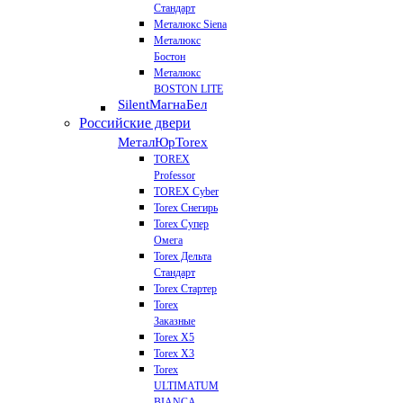
Стандарт
Металюкс Siena
Металюкс
Бостон
Металюкс
BOSTON LITE
Silent
МагнаБел
Российские двери
МеталЮр
Torex
TOREX
Professor
TOREX Cyber
Torex Снегирь
Torex Супер
Омега
Torex Дельта
Стандарт
Torex Стартер
Torex
Заказные
Torex Х5
Torex Х3
Torex
ULTIMATUM
BIANCA