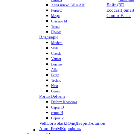
Лайт (3D
Хард Флекс (3D и AR)
Ecocraft)
Smar
Porta C
Contur
Basic
Мода
Classico M
Trend
Прима
Владвери
Modern
Style
Classic
Vaimar
Lorrino
Alfa
Feran
Techno
Next
Gross
Portas
Deform
Deform Классика
Серия D
серия H
Серия V
VellDoris
Stark
ЮниДвери
Экошпон
Atum Pro
МКпрофиль