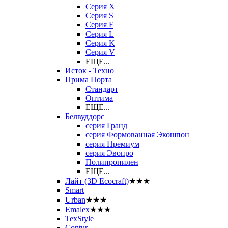
Серия X
Серия S
Серия F
Серия L
Серия K
Серия V
ЕЩЕ...
Исток - Техно
Прима Порта
Стандарт
Оптима
ЕЩЕ...
Белвуддорс
серия Гранд
серия Формованная Экошпон
серия Премиум
серия Эвопро
Полипропилен
ЕЩЕ...
Лайт (3D Ecocraft)
★★★
Smart
Urban
★★★
Emalex
★★★
TexStyle
Contur