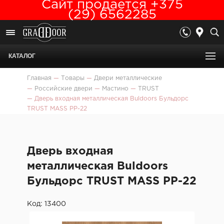
Сайт продается +375
(29) 6562285
КАТАЛОГ
Главная
—
Товары
—
Двери металлические
—
Российские двери
—
Мастино
—
TRUST
—
Дверь входная металлическая Buldoors Бульдорс
TRUST MASS PP-22
Дверь входная
металлическая Buldoors
Бульдорс TRUST MASS PP-22
Код: 13400