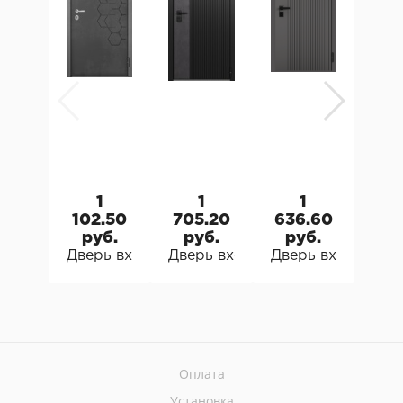
1
1
1
102.50
705.20
636.60
35
руб.
руб.
руб.
р
Дверь входная металлическая Мастино TRUS
Дверь входная металлическая 
Дверь входная м
Две
Оплата
Установка