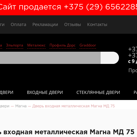
Сайт продается +375 (29) 656228
ги
Оплата
Рекламации
Отзывы
Контакты
а
Эльпорта
Металюкс
Профиль Дорс
Graddoor
+3
+3
с 9
Про
ДВЕРИ
ВХОДНЫЕ ДВЕРИ
СТЕКЛЯННЫЕ ДВЕРИ
Р
двери
—
Магна
—
Дверь входная металлическая Магна МД 75
 входная металлическая Магна МД 75