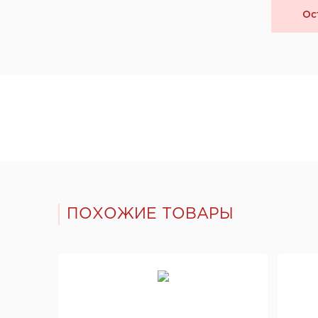
Фабрика дверей "КРОНА"
Ос
"СТРОЙМИР", Беларусь, г.Минск
ООО «КосвиПромСталь», Беларусь
Apecs, Италия
LOB, Польша
Terno Scorrevoli, Италия
"Fellini", Беларусь
MORELLI, Италия, Флоренция
RUCETTI, Италия
Punto, Китай
ЧТУП "Поставский мебельный центр" г.
Поставы
ПОХОЖИЕ ТОВАРЫ
"Максмид", Беларусь, г. Могилев
ООО "Брама-торг", Беларусь
Компания "ЭксПроф", Россия, Тюмень
Компания "OPEN TECK", Украина
SALAMANDER, Германия