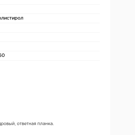
олистирол
60
дровый, ответная планка.