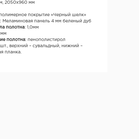
м, 2050х960 мм
полимерное покрытие «Черный шелк»
: Меламиновая панель 4 мм беленый дуб
ла полотна
: 1,0мм
 мм
ие полотна
: пенополистирол
 шт., верхний – сувальдный, нижний –
я планка.