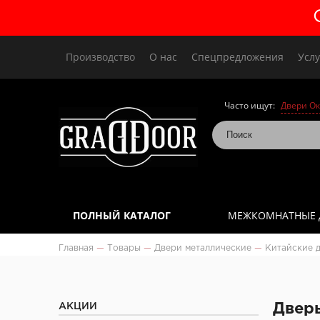
Производство
О нас
Спецпредложения
Услу
Часто ищут:
Двери Ок
ПОЛНЫЙ КАТАЛОГ
МЕЖКОМНАТНЫЕ 
Главная
—
Товары
—
Двери металлические
—
Китайские 
АКЦИИ
Дверь