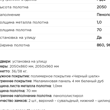
ысота полотна
2050
аполнение
Пеноп
олщина металла полотна
1,0
олщина полотна
70
становка на улицу
Да
ирина полотна
860, 9
 двери
: установка на улицу
меры
: 2050х860 мм, 2050х960 мм
 нетто
: 36/38 кг.
ужное покрытие:
полимерное покрытие «Черный шелк»
треннее покрытие
: Меламиновая панель 4 мм беленый дуб
щина листа металла полотна
: 1,0мм
щина полотна:
70 мм
треннее наполнение полотна
: пенополистирол
ичество замков:
2 шт., верхний – сувальдный, нижний – цилин