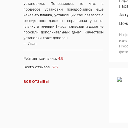
Гара
установили. Понравилось то что, в
ООО "Вудрев" г. Мозырь
Гара
процессе установки понадобились еще
ООО "Прима Порта", Минск
Акт
какая-то планка, установщик сам связался с
СООО Исток- Инвест, г. Минск
менеджером, даже не спрашивая у меня,
Цен
планку в течении 1 часа привезли и даже не
ОДО "ВИСТ", г. Молодечно
просили дополнительных денег. Качеством
Инфо
ЧТУП "Ньюдор", г. Минск
установки тоже доволен
изме
ОДО «Беллесизделие», г. Минск
— Иван
Прос
Компания "Веллдорис", г. Санкт-Петербург
фото
Фабрика дверей "Ростра", Москва
Рейтинг компании:
4.9
"Халес", г. Сморгонь
Всего отзывов:
373
"Акма", г. Санкт-Петербург
company "Fuaro", Италия
ВСЕ ОТЗЫВЫ
company "Armadillo", Италия
"Dariano", г. Ульяновск
"DOORWOOD", Республика Марий Эл
"Ирбис-ТД", Россия, Москва
Ltd "AGB", Италия
OOO "Союз-Экспорт", Тайвань