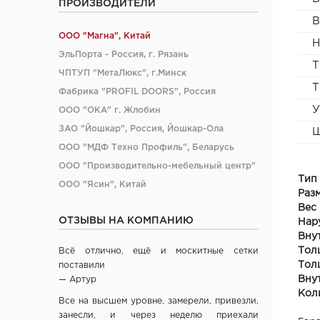
ПРОИЗВОДИТЕЛИ
В
ООО "Магна", Китай
Н
ЭльПорта - Россия, г. Рязань
Т
ЧПТУП "МетаЛюкс", г.Минск
Т
Фабрика "PROFIL DOORS", Россия
У
ООО "ОКА" г. Жлобин
ЗАО "Йошкар", Россия, Йошкар-Ола
Ш
ООО "МДФ Техно Профиль", Беларусь
ООО "Производительно-мебельный центр"
Тип
ООО "Ясин", Китай
Раз
ООО "Алюмдор" г. Минск
Вес
ОТЗЫВЫ НА КОМПАНИЮ
Нар
ООО "Промет", г. Москва
Вну
ЧП "Юркас", Беларусь
Тол
Всё отлично, ещё и москитные сетки
ОДО "Древпром", г. Витебск
Тол
поставили
Verda ЗАО "ПО Одинцово", г. Москва
Вну
— Артур
Кол
ОАО "Стройдетали" г. Вилейка
Все на высшем уровне, замерели, привезли,
ОАО Лесплитинвест, СПБ, Россия
занесли, и через неделю приехали