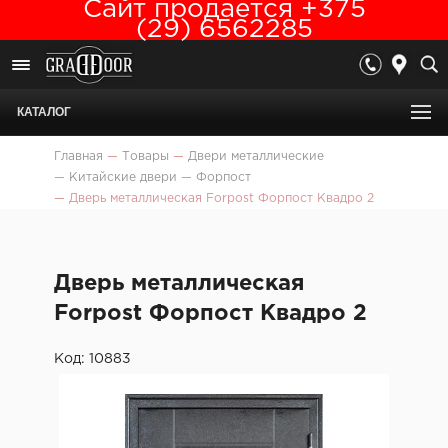
Сайт продается +375
(29) 6562285
КАТАЛОГ
Главная
—
Товары
—
Двери металлические
—
Китайские двери
—
Форпост
—
Дверь металлическая Forpost Форпост Квадро 2
Дверь металлическая
Forpost Форпост Квадро 2
Код: 10883