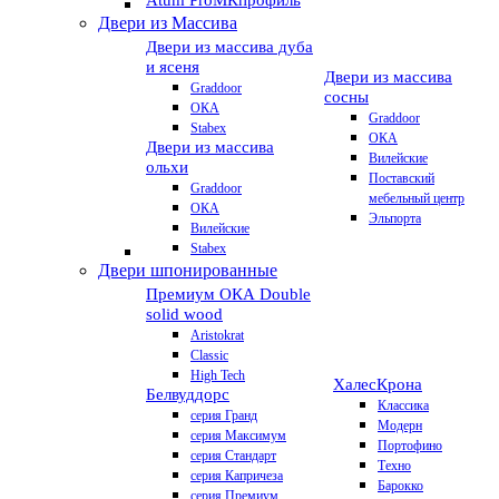
Atum Pro
МКпрофиль
Двери из Массива
Двери из массива дуба
и ясеня
Двери из массива
Graddoor
сосны
ОКА
Graddoor
Stabex
ОКА
Двери из массива
Вилейские
ольхи
Поставский
Graddoor
мебельный центр
ОКА
Эльпорта
Вилейские
Stabex
Двери шпонированные
Премиум
ОКА Double
solid wood
Aristokrat
Classic
High Tech
Халес
Крона
Белвуддорс
Классика
серия Гранд
Модерн
серия Максимум
Портофино
серия Стандарт
Техно
серия Капричеза
Барокко
серия Премиум