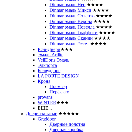
Dinmar эмаль Нео
★★★★
Dinmar эмаль Микси
★★★★
Dinmar эмаль Соленто
★★★★
Dinmar эмаль Верона
★★★★
Dinmar эмаль Новелла
★★★★
Dinmar эмаль Граффити
★★★★
Dinmar эмаль Сканди
★★★★
Dinmar эмаль Эстет
★★★★
ЮниДвери
★★★
Эмаль Artlite
VellDoris Эмаль
Эльпорта
Белвуддорс
LA PORTE DESIGN
Крона
Премьер
Перфекто
provans
WINTER
★★★
ЕЩЕ...
Двери скрытые
★★★★★
Graddoor
Дверные полотна
Дверная коробка