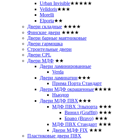
Urban Invisible
★★★★★
Velldoris
★★★
Morelli
Elporta
★★
Двери складные
★★★★
Финские двери
★★★★
Двери барные маятниковые
Двери гармошка
Строительные двери
Двери CРL
Двери МДФ
★★
Двери ламинированные
Verda
Двери ламинатин
★★★
Прима Порта Стандарт
Двери МДФ окрашенные
★★★★
Ньюдор
Двери МДФ ПВХ
★★★
МДФ ПВХ Эльпорта
★★★
Винил (Graffiti)
★★★
Браво (Bravo)
★★★
МДФ ПВХ Стандарт
★★★
Двери МДФ FIX
★★★
Пластиковые двери ПВХ