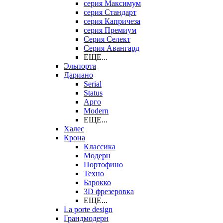
серия Максимум
серия Стандарт
серия Капричеза
серия Премиум
Серия Селект
Серия Авангард
ЕЩЕ...
Эльпорта
Дариано
Serial
Status
Арго
Modern
ЕЩЕ...
Халес
Крона
Классика
Модерн
Портофино
Техно
Барокко
3D фрезеровка
ЕЩЕ...
La porte design
Грандмодерн