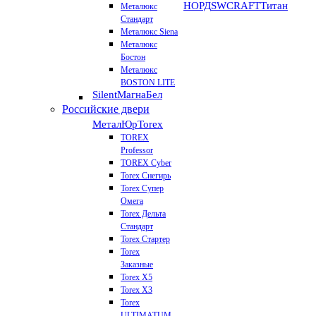
НОРД
SWCRAFT
Титан
Металюкс
Стандарт
Металюкс Siena
Металюкс
Бостон
Металюкс
BOSTON LITE
Silent
МагнаБел
Российские двери
МеталЮр
Torex
TOREX
Professor
TOREX Cyber
Torex Снегирь
Torex Супер
Омега
Torex Дельта
Стандарт
Torex Стартер
Torex
Заказные
Torex Х5
Torex Х3
Torex
ULTIMATUM