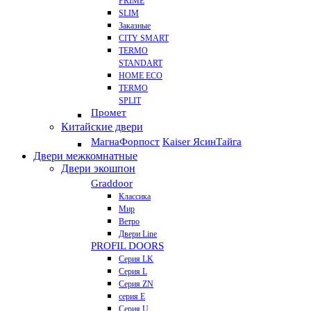
PRIME
SLIM
Заказные
CITY SMART
TERMO
STANDART
HOME ECO
ТЕRМО
SPLIT
Промет
Китайские двери
Магна
Форпост
Kaiser Ясин
Тайга
Двери межкомнатные
Двери экошпон
Graddoor
Классика
Мир
Ветро
Двери Line
PROFIL DOORS
Серия LK
Серия L
Серия ZN
серия E
Серия U