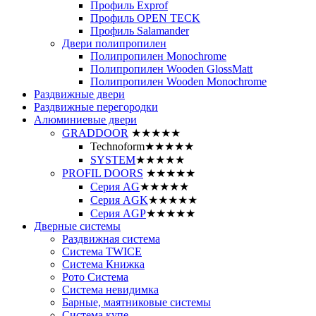
Профиль Exprof
Профиль OPEN TECK
Профиль Salamander
Двери полипропилен
Полипропилен Monochrome
Полипропилен Wooden GlossMatt
Полипропилен Wooden Monochrome
Раздвижные двери
Раздвижные перегородки
Алюминиевые двери
GRADDOOR
★★★★★
Technoform
★★★★★
SYSTEM
★★★★★
PROFIL DOORS
★★★★★
Серия AG
★★★★★
Серия AGK
★★★★★
Серия AGP
★★★★★
Дверные системы
Раздвижная система
Система TWICE
Система Книжка
Рото Система
Система невидимка
Барные, маятниковые системы
Система купе