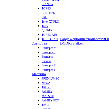
BIANCA
TOREX
СНЕГИРЬ
PRO
Torex X7 PRO
Torex
ДЕЛЬТА
TOREX Alfa
Гарда
Феррони
Стройгост
PROF
TOREX TAU
Эльпорта
DOORS
Stalker
Эльпорта M
Эльпорта S
Эльпорта
Эконом
Эльпорта R
Эльпорта Т
Мастино
PREMIUM 90
MEGA
TRUST
FAMILY
MASS 70
FAMILY ECO
TRUST