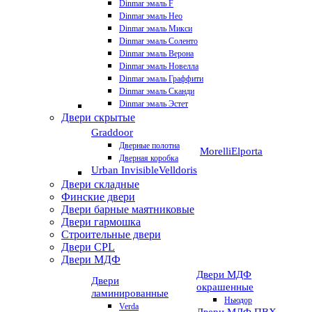
Dinmar эмаль F
Dinmar эмаль Нео
Dinmar эмаль Микси
Dinmar эмаль Соленто
Dinmar эмаль Верона
Dinmar эмаль Новелла
Dinmar эмаль Граффити
Dinmar эмаль Сканди
Dinmar эмаль Эстет
Двери скрытые
Graddoor
Дверные полотна
Morelli
Elporta
Дверная коробка
Urban Invisible
Velldoris
Двери складные
Финские двери
Двери барные маятниковые
Двери гармошка
Строительные двери
Двери CРL
Двери МДФ
Двери МДФ
Двери
окрашенные
ламинированные
Ньюдор
Verda