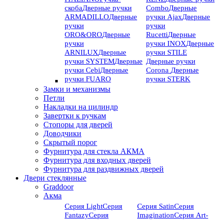
скоба
Дверные ручки
Combo
Дверные
ARMADILLO
Дверные
ручки Ajax
Дверные
ручки
ручки
ORO&ORO
Дверные
Rucetti
Дверные
ручки
ручки INOX
Дверные
ARNILUX
Дверные
ручки STILE
ручки SYSTEM
Дверные
Дверные ручки
ручки Cebi
Дверные
Corona
Дверные
ручки FUARO
ручки STERK
Замки и механизмы
Петли
Накладки на цилиндр
Завертки к ручкам
Стопоры для дверей
Доводчики
Скрытый порог
Фурнитура для стекла АКМА
Фурнитура для входных дверей
Фурнитура для раздвижных дверей
Двери стеклянные
Graddoor
Акма
Серия Light
Серия
Серия Satin
Серия
Fantazy
Серия
Imagination
Серия Art-