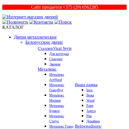
Сайт продается +375 (29) 6562285
КАТАЛОГ
Двери металлические
Белорусские двери
Сталлер
Viral Style
Для коттеджа
Стандарт
Эконом
Металюкс
Металюкс
ArtWood
Ваша рамка
Металюкс
ГрандВуд
Inox
Металюкс
Вежа
Милано
Wood
Металюкс
Paint
Бункер
Амега
Металюкс
Plat
Статус
Дизайнер
Belswissdoors/
Металюкс Гранд