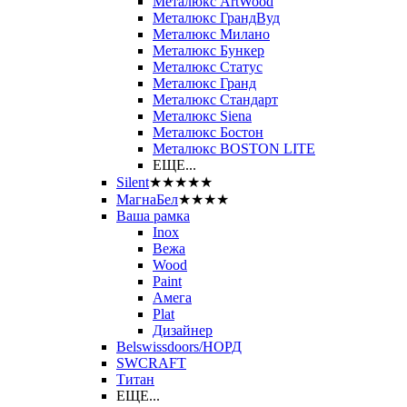
Металюкс ArtWood
Металюкс ГрандВуд
Металюкс Милано
Металюкс Бункер
Металюкс Статус
Металюкс Гранд
Металюкс Стандарт
Металюкс Siena
Металюкс Бостон
Металюкс BOSTON LITE
ЕЩЕ...
Silent
★★★★★
МагнаБел
★★★★
Ваша рамка
Inox
Вежа
Wood
Paint
Амега
Plat
Дизайнер
Belswissdoors/НОРД
SWCRAFT
Титан
ЕЩЕ...