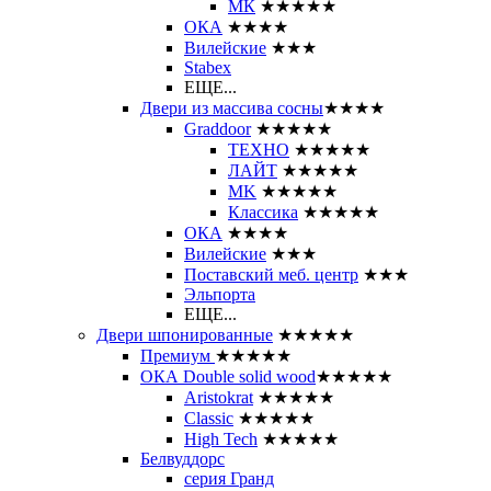
МК
★★★★★
ОКА
★★★★
Вилейские
★★★
Stabex
ЕЩЕ...
Двери из массива сосны
★★★★
Graddoor
★★★★★
ТЕХНО
★★★★★
ЛАЙТ
★★★★★
MK
★★★★★
Классика
★★★★★
ОКА
★★★★
Вилейские
★★★
Поставский меб. центр
★★★
Эльпорта
ЕЩЕ...
Двери шпонированные
★★★★★
Премиум
★★★★★
ОКА Double solid wood
★★★★★
Aristokrat
★★★★★
Classic
★★★★★
High Tech
★★★★★
Белвуддорс
серия Гранд