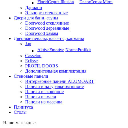
Florid
Серия Illusion
Deсor
Серия Mirra
Дариано
Эльпорта стеклянные
Двери для бани, сауны
Doorwood стеклянные
Doorwood деревянные
Doorwood хамам
Дверные пеналы, кассеты, карманы
Jap
Aktive
Emotive
Norma
Profikit
Casseton
Eclisse
PROFIL DOORS
Дополнительная комплектация
Стеновые панели
Интерьерные панели ALUMOART
Панели в натуральном шпоне
Панели в экошпоне
Панели в эмали
Панели из массива
Плинтуса
Столы
Наши магазины: