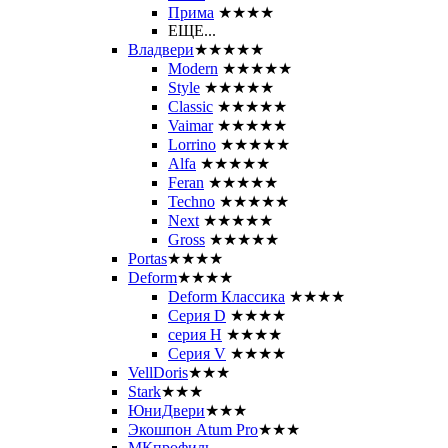
Прима
★★★★
ЕЩЕ...
Владвери
★★★★★
Modern
★★★★★
Style
★★★★★
Classic
★★★★★
Vaimar
★★★★★
Lorrino
★★★★★
Alfa
★★★★★
Feran
★★★★★
Techno
★★★★★
Next
★★★★★
Gross
★★★★★
Portas
★★★★
Deform
★★★★
Deform Классика
★★★★
Серия D
★★★★
серия H
★★★★
Серия V
★★★★
VellDoris
★★★
Stark
★★★
ЮниДвери
★★★
Экошпон Atum Pro
★★★
МКпрофиль