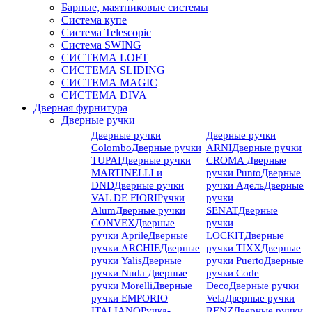
Барные, маятниковые системы
Система купе
Система Telescopic
Система SWING
СИСТЕМА LOFT
СИСТЕМА SLIDING
СИСТЕМА MAGIC
СИСТЕМА DIVA
Дверная фурнитура
Дверные ручки
Дверные ручки
Дверные ручки
Colombo
Дверные ручки
ARNI
Дверные ручки
TUPAI
Дверные ручки
CROMA
Дверные
MARTINELLI и
ручки Punto
Дверные
DND
Дверные ручки
ручки Адель
Дверные
VAL DE FIORI
Ручки
ручки
Alum
Дверные ручки
SENAT
Дверные
CONVEX
Дверные
ручки
ручки Aprile
Дверные
LOCKIT
Дверные
ручки ARCHIE
Дверные
ручки TIXX
Дверные
ручки Yalis
Дверные
ручки Puerto
Дверные
ручки Nuda
Дверные
ручки Code
ручки Morelli
Дверные
Deco
Дверные ручки
ручки EMPORIO
Vela
Дверные ручки
ITALIANO
Ручка-
RENZ
Дверные ручки