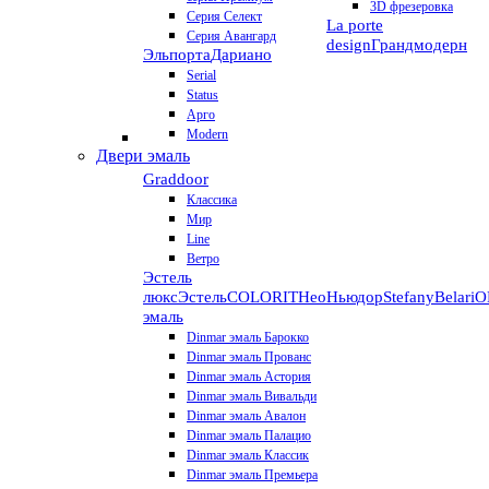
3D фрезеровка
Серия Селект
La porte
Серия Авангард
design
Грандмодерн
Эльпорта
Дариано
Serial
Status
Арго
Modern
Двери эмаль
Graddoor
Классика
Мир
Line
Ветро
Эстель
люкс
Эстель
COLORIT
НеоНьюдор
Stefany
Belari
О
эмаль
Dinmar эмаль Барокко
Dinmar эмаль Прованс
Dinmar эмаль Астория
Dinmar эмаль Вивальди
Dinmar эмаль Авалон
Dinmar эмаль Палацио
Dinmar эмаль Классик
Dinmar эмаль Премьера