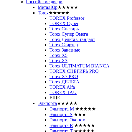
Российские двери
МеталЮр
★★★★★
Torex
★★★★★
TOREX Professor
TOREX Cyber
Torex Снегирь
Torex Супер Омега
Torex Дельта Стандарт
Torex Стартер
Torex Заказные
Torex Х5
Torex Х3
Torex ULTIMATUM BIANCA
TOREX СНЕГИРЬ PRO
Torex X7 PRO
Torex ДЕЛЬТА
TOREX Alfa
TOREX TAU
ЕЩЕ...
Эльпорта
★★★★★
Эльпорта M
★★★★★
Эльпорта S
★★★
Эльпорта Эконом
Эльпорта R
★★★★★
Эльпорта Т
★★★★★