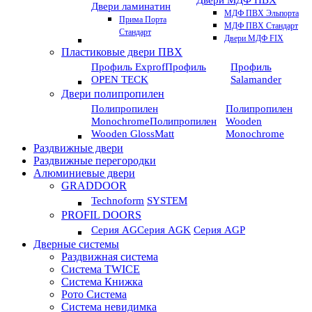
Двери МДФ ПВХ
Двери ламинатин
МДФ ПВХ Эльпорта
Прима Порта
МДФ ПВХ Стандарт
Стандарт
Двери МДФ FIX
Пластиковые двери ПВХ
Профиль Exprof
Профиль
Профиль
OPEN TECK
Salamander
Двери полипропилен
Полипропилен
Полипропилен
Monochrome
Полипропилен
Wooden
Wooden GlossMatt
Monochrome
Раздвижные двери
Раздвижные перегородки
Алюминиевые двери
GRADDOOR
Technoform
SYSTEM
PROFIL DOORS
Серия AG
Серия AGK
Серия AGP
Дверные системы
Раздвижная система
Система TWICE
Система Книжка
Рото Система
Система невидимка