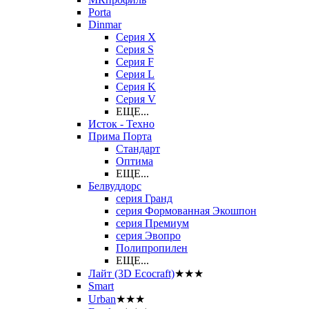
Porta
Dinmar
Серия X
Серия S
Серия F
Серия L
Серия K
Серия V
ЕЩЕ...
Исток - Техно
Прима Порта
Стандарт
Оптима
ЕЩЕ...
Белвуддорс
серия Гранд
серия Формованная Экошпон
серия Премиум
серия Эвопро
Полипропилен
ЕЩЕ...
Лайт (3D Ecocraft)
★★★
Smart
Urban
★★★