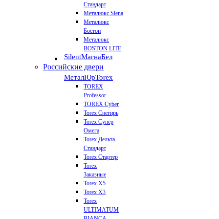
Стандарт
Металюкс Siena
Металюкс
Бостон
Металюкс
BOSTON LITE
Silent
МагнаБел
Российские двери
МеталЮр
Torex
TOREX
Professor
TOREX Cyber
Torex Снегирь
Torex Супер
Омега
Torex Дельта
Стандарт
Torex Стартер
Torex
Заказные
Torex Х5
Torex Х3
Torex
ULTIMATUM
BIANCA