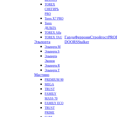
TOREX
СНЕГИРЬ
PRO
Torex X7 PRO
Torex
ДЕЛЬТА
TOREX Alfa
Гарда
Феррони
Стройгост
PROF
TOREX TAU
Эльпорта
DOORS
Stalker
Эльпорта M
Эльпорта S
Эльпорта
Эконом
Эльпорта R
Эльпорта Т
Мастино
PREMIUM 90
MEGA
TRUST
FAMILY
MASS 70
FAMILY ECO
TRUST
PRIME