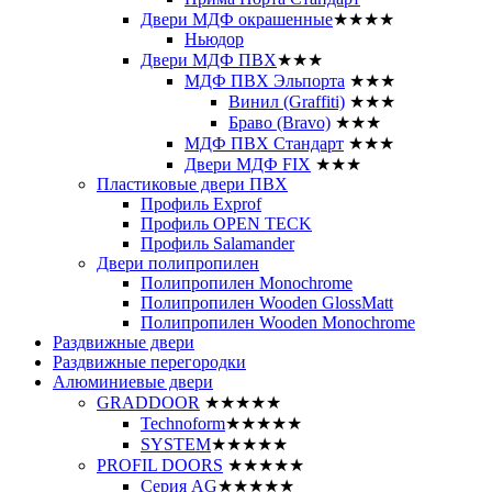
Двери МДФ окрашенные
★★★★
Ньюдор
Двери МДФ ПВХ
★★★
МДФ ПВХ Эльпорта
★★★
Винил (Graffiti)
★★★
Браво (Bravo)
★★★
МДФ ПВХ Стандарт
★★★
Двери МДФ FIX
★★★
Пластиковые двери ПВХ
Профиль Exprof
Профиль OPEN TECK
Профиль Salamander
Двери полипропилен
Полипропилен Monochrome
Полипропилен Wooden GlossMatt
Полипропилен Wooden Monochrome
Раздвижные двери
Раздвижные перегородки
Алюминиевые двери
GRADDOOR
★★★★★
Technoform
★★★★★
SYSTEM
★★★★★
PROFIL DOORS
★★★★★
Серия AG
★★★★★