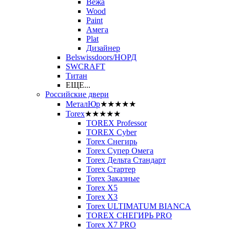
Вежа
Wood
Paint
Амега
Plat
Дизайнер
Belswissdoors/НОРД
SWCRAFT
Титан
ЕЩЕ...
Российские двери
МеталЮр
★★★★★
Torex
★★★★★
TOREX Professor
TOREX Cyber
Torex Снегирь
Torex Супер Омега
Torex Дельта Стандарт
Torex Стартер
Torex Заказные
Torex Х5
Torex Х3
Torex ULTIMATUM BIANCA
TOREX СНЕГИРЬ PRO
Torex X7 PRO