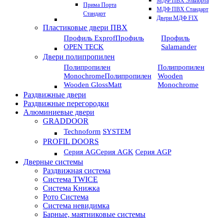
МДФ ПВХ Эльпорта
Прима Порта
МДФ ПВХ Стандарт
Стандарт
Двери МДФ FIX
Пластиковые двери ПВХ
Профиль Exprof
Профиль
Профиль
OPEN TECK
Salamander
Двери полипропилен
Полипропилен
Полипропилен
Monochrome
Полипропилен
Wooden
Wooden GlossMatt
Monochrome
Раздвижные двери
Раздвижные перегородки
Алюминиевые двери
GRADDOOR
Technoform
SYSTEM
PROFIL DOORS
Серия AG
Серия AGK
Серия AGP
Дверные системы
Раздвижная система
Система TWICE
Система Книжка
Рото Система
Система невидимка
Барные, маятниковые системы