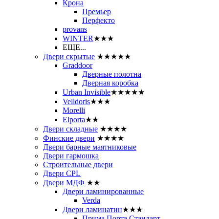
Крона
Премьер
Перфекто
provans
WINTER
★★★
ЕЩЕ...
Двери скрытые
★★★★★
Graddoor
Дверные полотна
Дверная коробка
Urban Invisible
★★★★★
Velldoris
★★★
Morelli
Elporta
★★
Двери складные
★★★★
Финские двери
★★★★
Двери барные маятниковые
Двери гармошка
Строительные двери
Двери CРL
Двери МДФ
★★
Двери ламинированные
Verda
Двери ламинатин
★★★
Прима Порта Стандарт