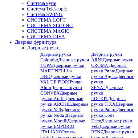
Система купе
Система Telescopic
Система SWING
СИСТЕМА LOFT
СИСТЕМА SLIDING
СИСТЕМА MAGIC
СИСТЕМА DIVA
Дверная фурнитура
Дверные ручки
Дверные ручки
Дверные ручки
Colombo
Дверные ручки
ARNI
Дверные ручки
TUPAI
Дверные ручки
CROMA
Дверные
MARTINELLI и
ручки Punto
Дверные
DND
Дверные ручки
ручки Адель
Дверные
VAL DE FIORI
Ручки
ручки
Alum
Дверные ручки
SENAT
Дверные
CONVEX
Дверные
ручки
ручки Aprile
Дверные
LOCKIT
Дверные
ручки ARCHIE
Дверные
ручки TIXX
Дверные
ручки Yalis
Дверные
ручки Puerto
Дверные
ручки Nuda
Дверные
ручки Code
ручки Morelli
Дверные
Deco
Дверные ручки
ручки EMPORIO
Vela
Дверные ручки
ITALIANO
Ручка-
RENZ
Дверные ручки
скоба
Дверные ручки
Combo
Дверные