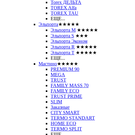
Torex ДЕЛЬТА
TOREX Alfa
TOREX TAU
ЕЩЕ...
Эльпорта
★★★★★
Эльпорта M
★★★★★
Эльпорта S
★★★
Эльпорта Эконом
Эльпорта R
★★★★★
Эльпорта Т
★★★★★
ЕЩЕ...
Мастино
★★★★★
PREMIUM 90
MEGA
TRUST
FAMILY MASS 70
FAMILY ECO
TRUST PRIME
SLIM
Заказные
CITY SMART
TERMO STANDART
HOME ECO
ТЕRМО SPLIT
ЕЩЕ...