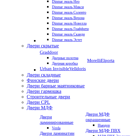
Dinmar эмаль Нео
Dinmar эмаль Микси
Dinmar эмаль Соленто
Dinmar эмаль Верона
Dinmar эмаль Новелла
Dinmar эмаль Граффити
Dinmar эмаль Сканди
Dinmar эмаль Эстет
Двери скрытые
Graddoor
Дверные полотна
Morelli
Elporta
Дверная коробка
Urban Invisible
Velldoris
Двери складные
Финские двери
Двери барные маятниковые
Двери гармошка
Строительные двери
Двери CРL
Двери МДФ
Двери МДФ
Двери
окрашенные
ламинированные
Ньюдор
Verda
Двери МДФ ПВХ
Двери ламинатин