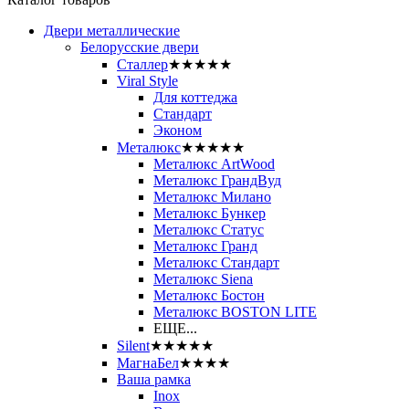
Двери металлические
Белорусские двери
Сталлер
★★★★★
Viral Style
Для коттеджа
Стандарт
Эконом
Металюкс
★★★★★
Металюкс ArtWood
Металюкс ГрандВуд
Металюкс Милано
Металюкс Бункер
Металюкс Статус
Металюкс Гранд
Металюкс Стандарт
Металюкс Siena
Металюкс Бостон
Металюкс BOSTON LITE
ЕЩЕ...
Silent
★★★★★
МагнаБел
★★★★
Ваша рамка
Inox