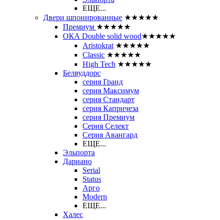
ЕЩЕ...
Двери шпонированные
★★★★★
Премиум
★★★★★
ОКА Double solid wood
★★★★★
Aristokrat
★★★★★
Classic
★★★★★
High Tech
★★★★★
Белвуддорс
серия Гранд
серия Максимум
серия Стандарт
серия Капричеза
серия Премиум
Серия Селект
Серия Авангард
ЕЩЕ...
Эльпорта
Дариано
Serial
Status
Арго
Modern
ЕЩЕ...
Халес