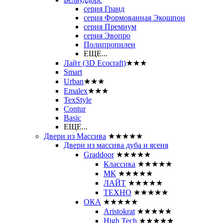
серия Гранд
серия Формованная Экошпон
серия Премиум
серия Эвопро
Полипропилен
ЕЩЕ...
Лайт (3D Ecocraft)
★★★
Smart
Urban
★★★
Emalex
★★★
TexStyle
Contur
Basic
ЕЩЕ...
Двери из Массива
★★★★★
Двери из массива дуба и ясеня
Graddoor
★★★★★
Классика
★★★★★
МК
★★★★★
ЛАЙТ
★★★★★
ТЕХНО
★★★★★
ОКА
★★★★★
Aristokrat
★★★★★
High Tech
★★★★★