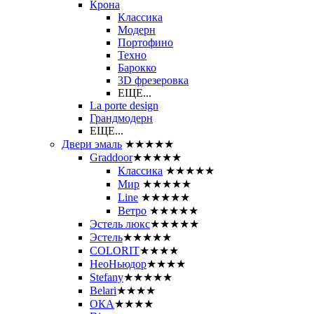
Крона
Классика
Модерн
Портофино
Техно
Барокко
3D фрезеровка
ЕЩЕ...
La porte design
Грандмодерн
ЕЩЕ...
Двери эмаль
★★★★★
Graddoor
★★★★★
Классика
★★★★★
Мир
★★★★★
Line
★★★★★
Ветро
★★★★★
Эстель люкс
★★★★★
Эстель
★★★★★
COLORIT
★★★★
НеоНьюдор
★★★★
Stefany
★★★★★
Belari
★★★★
ОКА
★★★★