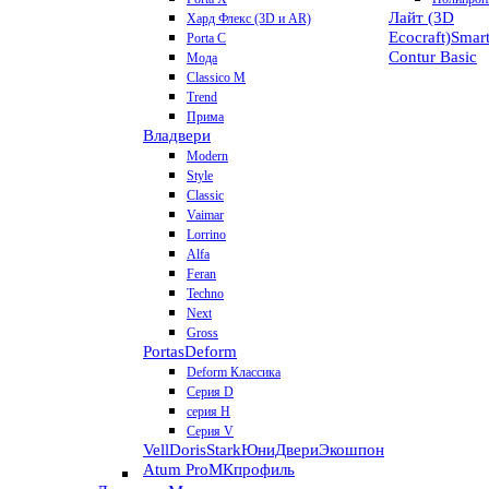
Лайт (3D
Хард Флекс (3D и AR)
Ecocraft)
Smar
Porta C
Contur
Basic
Мода
Classico M
Trend
Прима
Владвери
Modern
Style
Classic
Vaimar
Lorrino
Alfa
Feran
Techno
Next
Gross
Portas
Deform
Deform Классика
Серия D
серия H
Серия V
VellDoris
Stark
ЮниДвери
Экошпон
Atum Pro
МКпрофиль