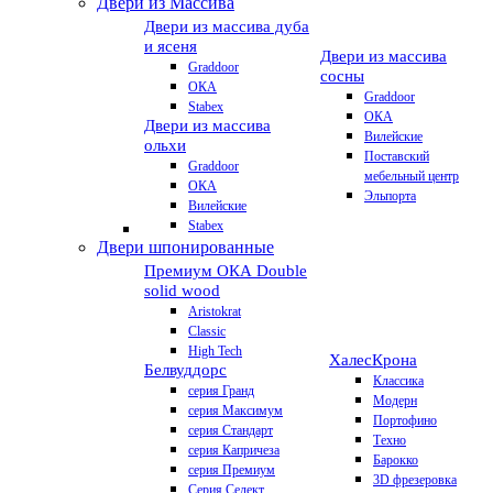
Двери из Массива
Двери из массива дуба
и ясеня
Двери из массива
Graddoor
сосны
ОКА
Graddoor
Stabex
ОКА
Двери из массива
Вилейские
ольхи
Поставский
Graddoor
мебельный центр
ОКА
Эльпорта
Вилейские
Stabex
Двери шпонированные
Премиум
ОКА Double
solid wood
Aristokrat
Classic
High Tech
Халес
Крона
Белвуддорс
Классика
серия Гранд
Модерн
серия Максимум
Портофино
серия Стандарт
Техно
серия Капричеза
Барокко
серия Премиум
3D фрезеровка
Серия Селект