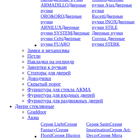
ARMADILLO
Дверные
ручки Ajax
Дверные
ручки
ручки
ORO&ORO
Дверные
Rucetti
Дверные
ручки
ручки INOX
Дверные
ARNILUX
Дверные
ручки STILE
ручки SYSTEM
Дверные
Дверные ручки
ручки Cebi
Дверные
Corona
Дверные
ручки FUARO
ручки STERK
Замки и механизмы
Петли
Накладки на цилиндр
Завертки к ручкам
Стопоры для дверей
Доводчики
Скрытый порог
Фурнитура для стекла АКМА
Фурнитура для входных дверей
Фурнитура для раздвижных дверей
Двери стеклянные
Graddoor
Акма
Серия Light
Серия
Серия Satin
Серия
Fantazy
Серия
Imagination
Серия Art-
Florid
Серия Illusion
Deсor
Серия Mirra