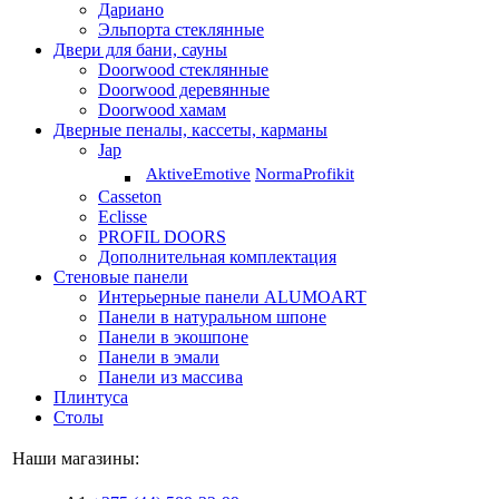
Дариано
Эльпорта стеклянные
Двери для бани, сауны
Doorwood стеклянные
Doorwood деревянные
Doorwood хамам
Дверные пеналы, кассеты, карманы
Jap
Aktive
Emotive
Norma
Profikit
Casseton
Eclisse
PROFIL DOORS
Дополнительная комплектация
Стеновые панели
Интерьерные панели ALUMOART
Панели в натуральном шпоне
Панели в экошпоне
Панели в эмали
Панели из массива
Плинтуса
Столы
Наши магазины: