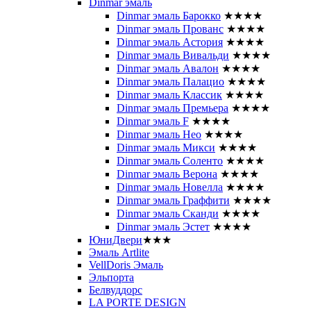
Dinmar эмаль
Dinmar эмаль Барокко
★★★★
Dinmar эмаль Прованс
★★★★
Dinmar эмаль Астория
★★★★
Dinmar эмаль Вивальди
★★★★
Dinmar эмаль Авалон
★★★★
Dinmar эмаль Палацио
★★★★
Dinmar эмаль Классик
★★★★
Dinmar эмаль Премьера
★★★★
Dinmar эмаль F
★★★★
Dinmar эмаль Нео
★★★★
Dinmar эмаль Микси
★★★★
Dinmar эмаль Соленто
★★★★
Dinmar эмаль Верона
★★★★
Dinmar эмаль Новелла
★★★★
Dinmar эмаль Граффити
★★★★
Dinmar эмаль Сканди
★★★★
Dinmar эмаль Эстет
★★★★
ЮниДвери
★★★
Эмаль Artlite
VellDoris Эмаль
Эльпорта
Белвуддорс
LA PORTE DESIGN