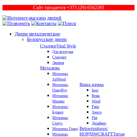
Сайт продается +375 (29) 6562285
Двери металлические
Белорусские двери
Сталлер
Viral Style
Для коттеджа
Стандарт
Эконом
Металюкс
Металюкс
ArtWood
Ваша рамка
Металюкс
ГрандВуд
Inox
Металюкс
Вежа
Милано
Wood
Металюкс
Paint
Бункер
Амега
Металюкс
Plat
Статус
Дизайнер
Belswissdoors/
Металюкс Гранд
НОРД
SWCRAFT
Титан
Металюкс