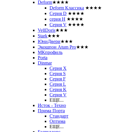
Deform
★★★★
Deform Классика
★★★★
Серия D
★★★★
серия H
★★★★
Серия V
★★★★
VellDoris
★★★
Stark
★★★
ЮниДвери
★★★
Экошпон Atum Pro
★★★
МКпрофиль
Porta
Dinmar
Серия X
Серия S
Серия F
Серия L
Серия K
Серия V
ЕЩЕ...
Исток - Техно
Прима Порта
Стандарт
Оптима
ЕЩЕ...
Белвуддорс