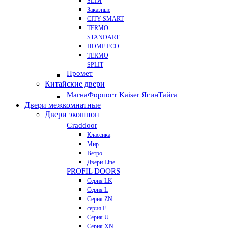
SLIM
Заказные
CITY SMART
TERMO
STANDART
HOME ECO
ТЕRМО
SPLIT
Промет
Китайские двери
Магна
Форпост
Kaiser Ясин
Тайга
Двери межкомнатные
Двери экошпон
Graddoor
Классика
Мир
Ветро
Двери Line
PROFIL DOORS
Серия LK
Серия L
Серия ZN
серия E
Серия U
Серия XN