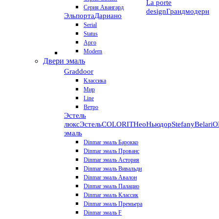
La porte
Серия Авангард
design
Грандмодерн
Эльпорта
Дариано
Serial
Status
Арго
Modern
Двери эмаль
Graddoor
Классика
Мир
Line
Ветро
Эстель
люкс
Эстель
COLORIT
НеоНьюдор
Stefany
Belari
О
эмаль
Dinmar эмаль Барокко
Dinmar эмаль Прованс
Dinmar эмаль Астория
Dinmar эмаль Вивальди
Dinmar эмаль Авалон
Dinmar эмаль Палацио
Dinmar эмаль Классик
Dinmar эмаль Премьера
Dinmar эмаль F