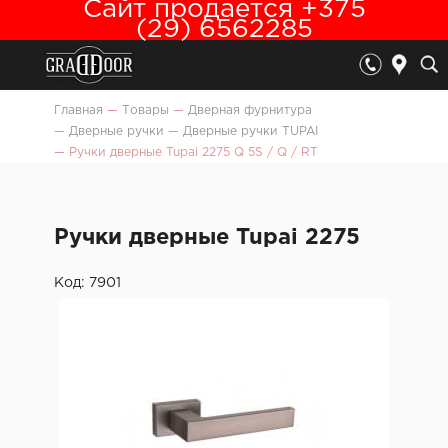
Сайт продается +375
(29) 6562285
Главная
—
Товары
—
Дверная фурнитура
—
Дверные ручки
—
Дверные ручки TUPAI
—
Ручки дверные Tupai 2275 Q 5S / Q / RT
Ручки дверные Tupai 2275
Код: 7901