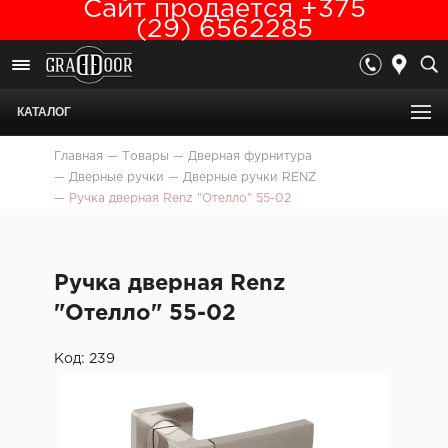
Сайт продается +375
(29) 6562285
КАТАЛОГ
Главная
—
Товары
—
Дверная фурнитура
—
Дверные ручки
—
Дверные ручки RENZ
—
Ручка дверная Renz "Отелло" 55-02
Ручка дверная Renz
"Отелло" 55-02
Код: 239