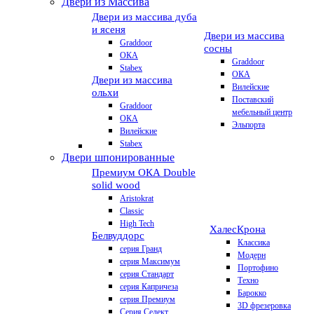
Двери из Массива
Двери из массива дуба
и ясеня
Двери из массива
Graddoor
сосны
ОКА
Graddoor
Stabex
ОКА
Двери из массива
Вилейские
ольхи
Поставский
Graddoor
мебельный центр
ОКА
Эльпорта
Вилейские
Stabex
Двери шпонированные
Премиум
ОКА Double
solid wood
Aristokrat
Classic
High Tech
Халес
Крона
Белвуддорс
Классика
серия Гранд
Модерн
серия Максимум
Портофино
серия Стандарт
Техно
серия Капричеза
Барокко
серия Премиум
3D фрезеровка
Серия Селект