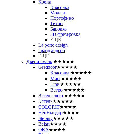
Крона
Классика
Модерн
Портофино
Техно
Барокко
3D фрезеровка
ЕЩЕ...
La porte design
Грандмодерн
ЕЩЕ...
Двери эмаль
★★★★★
Graddoor
★★★★★
Классика
★★★★★
Мир
★★★★★
Line
★★★★★
Ветро
★★★★★
Эстель люкс
★★★★★
Эстель
★★★★★
COLORIT
★★★★
НеоНьюдор
★★★★
Stefany
★★★★★
Belari
★★★★
ОКА
★★★★