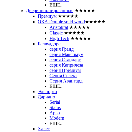
ЕЩЕ...
Двери шпонированные
★★★★★
Премиум
★★★★★
ОКА Double solid wood
★★★★★
Aristokrat
★★★★★
Classic
★★★★★
High Tech
★★★★★
Белвуддорс
серия Гранд
серия Максимум
серия Стандарт
серия Капричеза
серия Премиум
Серия Селект
Серия Авангард
ЕЩЕ...
Эльпорта
Дариано
Serial
Status
Арго
Modern
ЕЩЕ...
Халес