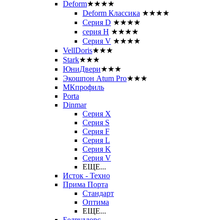
Deform
★★★★
Deform Классика
★★★★
Серия D
★★★★
серия H
★★★★
Серия V
★★★★
VellDoris
★★★
Stark
★★★
ЮниДвери
★★★
Экошпон Atum Pro
★★★
МКпрофиль
Porta
Dinmar
Серия X
Серия S
Серия F
Серия L
Серия K
Серия V
ЕЩЕ...
Исток - Техно
Прима Порта
Стандарт
Оптима
ЕЩЕ...
Белвуддорс