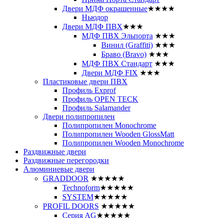
Двери МДФ окрашенные
★★★★
Ньюдор
Двери МДФ ПВХ
★★★
МДФ ПВХ Эльпорта
★★★
Винил (Graffiti)
★★★
Браво (Bravo)
★★★
МДФ ПВХ Стандарт
★★★
Двери МДФ FIX
★★★
Пластиковые двери ПВХ
Профиль Exprof
Профиль OPEN TECK
Профиль Salamander
Двери полипропилен
Полипропилен Monochrome
Полипропилен Wooden GlossMatt
Полипропилен Wooden Monochrome
Раздвижные двери
Раздвижные перегородки
Алюминиевые двери
GRADDOOR
★★★★★
Technoform
★★★★★
SYSTEM
★★★★★
PROFIL DOORS
★★★★★
Серия AG
★★★★★