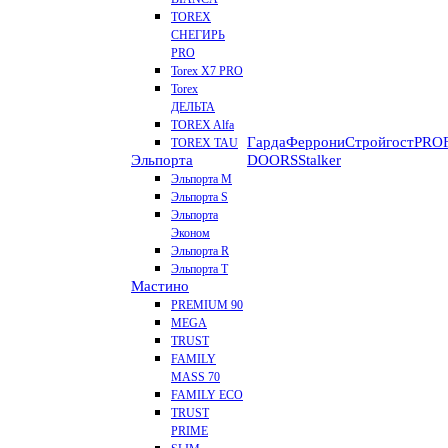
TOREX
СНЕГИРЬ
PRO
Torex X7 PRO
Torex
ДЕЛЬТА
TOREX Alfa
Гарда
Феррони
Стройгост
PROF
TOREX TAU
Эльпорта
DOORS
Stalker
Эльпорта M
Эльпорта S
Эльпорта
Эконом
Эльпорта R
Эльпорта Т
Мастино
PREMIUM 90
MEGA
TRUST
FAMILY
MASS 70
FAMILY ECO
TRUST
PRIME