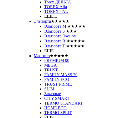
Torex ДЕЛЬТА
TOREX Alfa
TOREX TAU
ЕЩЕ...
Эльпорта
★★★★★
Эльпорта M
★★★★★
Эльпорта S
★★★
Эльпорта Эконом
Эльпорта R
★★★★★
Эльпорта Т
★★★★★
ЕЩЕ...
Мастино
★★★★★
PREMIUM 90
MEGA
TRUST
FAMILY MASS 70
FAMILY ECO
TRUST PRIME
SLIM
Заказные
CITY SMART
TERMO STANDART
HOME ECO
ТЕRМО SPLIT
ЕЩЕ...