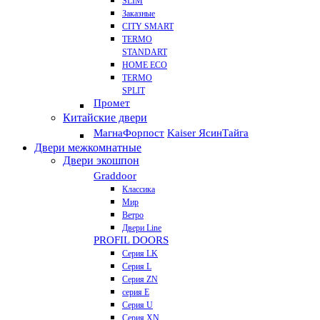
SLIM
Заказные
CITY SMART
TERMO
STANDART
HOME ECO
ТЕRМО
SPLIT
Промет
Китайские двери
Магна
Форпост
Kaiser Ясин
Тайга
Двери межкомнатные
Двери экошпон
Graddoor
Классика
Мир
Ветро
Двери Line
PROFIL DOORS
Серия LK
Серия L
Серия ZN
серия E
Серия U
Серия XN