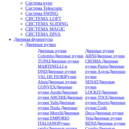
Система купе
Система Telescopic
Система SWING
СИСТЕМА LOFT
СИСТЕМА SLIDING
СИСТЕМА MAGIC
СИСТЕМА DIVA
Дверная фурнитура
Дверные ручки
Дверные ручки
Дверные ручки
Colombo
Дверные ручки
ARNI
Дверные ручки
TUPAI
Дверные ручки
CROMA
Дверные
MARTINELLI и
ручки Punto
Дверные
DND
Дверные ручки
ручки Адель
Дверные
VAL DE FIORI
Ручки
ручки
Alum
Дверные ручки
SENAT
Дверные
CONVEX
Дверные
ручки
ручки Aprile
Дверные
LOCKIT
Дверные
ручки ARCHIE
Дверные
ручки TIXX
Дверные
ручки Yalis
Дверные
ручки Puerto
Дверные
ручки Nuda
Дверные
ручки Code
ручки Morelli
Дверные
Deco
Дверные ручки
ручки EMPORIO
Vela
Дверные ручки
ITALIANO
Ручка-
RENZ
Дверные ручки
скоба
Дверные ручки
Combo
Дверные