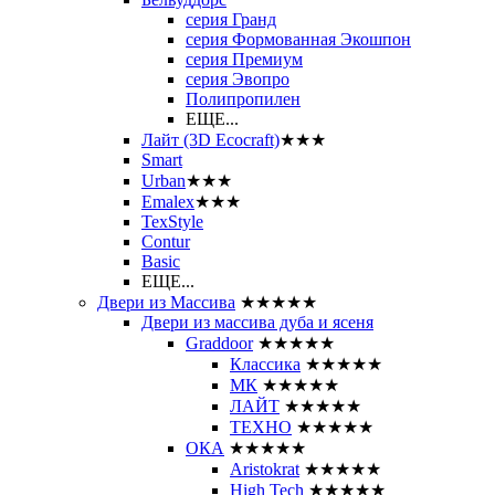
серия Гранд
серия Формованная Экошпон
серия Премиум
серия Эвопро
Полипропилен
ЕЩЕ...
Лайт (3D Ecocraft)
★★★
Smart
Urban
★★★
Emalex
★★★
TexStyle
Contur
Basic
ЕЩЕ...
Двери из Массива
★★★★★
Двери из массива дуба и ясеня
Graddoor
★★★★★
Классика
★★★★★
МК
★★★★★
ЛАЙТ
★★★★★
ТЕХНО
★★★★★
ОКА
★★★★★
Aristokrat
★★★★★
High Tech
★★★★★