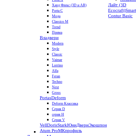
Лайт (3D
Хард Флекс (3D и AR)
Ecocraft)
Smar
Porta C
Contur
Basic
Мода
Classico M
Trend
Прима
Владвери
Modern
Style
Classic
Vaimar
Lorrino
Alfa
Feran
Techno
Next
Gross
Portas
Deform
Deform Классика
Серия D
серия H
Серия V
VellDoris
Stark
ЮниДвери
Экошпон
Atum Pro
МКпрофиль