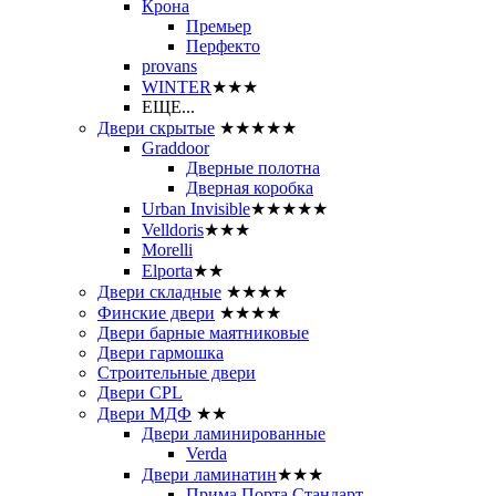
Крона
Премьер
Перфекто
provans
WINTER
★★★
ЕЩЕ...
Двери скрытые
★★★★★
Graddoor
Дверные полотна
Дверная коробка
Urban Invisible
★★★★★
Velldoris
★★★
Morelli
Elporta
★★
Двери складные
★★★★
Финские двери
★★★★
Двери барные маятниковые
Двери гармошка
Строительные двери
Двери CРL
Двери МДФ
★★
Двери ламинированные
Verda
Двери ламинатин
★★★
Прима Порта Стандарт