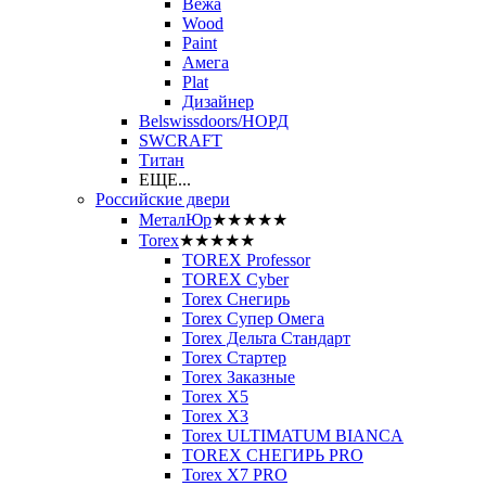
Вежа
Wood
Paint
Амега
Plat
Дизайнер
Belswissdoors/НОРД
SWCRAFT
Титан
ЕЩЕ...
Российские двери
МеталЮр
★★★★★
Torex
★★★★★
TOREX Professor
TOREX Cyber
Torex Снегирь
Torex Супер Омега
Torex Дельта Стандарт
Torex Стартер
Torex Заказные
Torex Х5
Torex Х3
Torex ULTIMATUM BIANCA
TOREX СНЕГИРЬ PRO
Torex X7 PRO