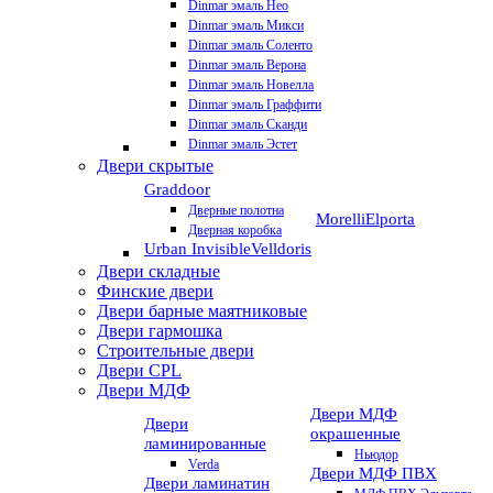
Dinmar эмаль Нео
Dinmar эмаль Микси
Dinmar эмаль Соленто
Dinmar эмаль Верона
Dinmar эмаль Новелла
Dinmar эмаль Граффити
Dinmar эмаль Сканди
Dinmar эмаль Эстет
Двери скрытые
Graddoor
Дверные полотна
Morelli
Elporta
Дверная коробка
Urban Invisible
Velldoris
Двери складные
Финские двери
Двери барные маятниковые
Двери гармошка
Строительные двери
Двери CРL
Двери МДФ
Двери МДФ
Двери
окрашенные
ламинированные
Ньюдор
Verda
Двери МДФ ПВХ
Двери ламинатин