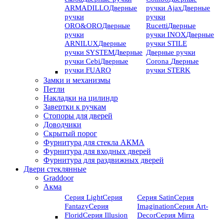
ARMADILLO
Дверные
ручки Ajax
Дверные
ручки
ручки
ORO&ORO
Дверные
Rucetti
Дверные
ручки
ручки INOX
Дверные
ARNILUX
Дверные
ручки STILE
ручки SYSTEM
Дверные
Дверные ручки
ручки Cebi
Дверные
Corona
Дверные
ручки FUARO
ручки STERK
Замки и механизмы
Петли
Накладки на цилиндр
Завертки к ручкам
Стопоры для дверей
Доводчики
Скрытый порог
Фурнитура для стекла АКМА
Фурнитура для входных дверей
Фурнитура для раздвижных дверей
Двери стеклянные
Graddoor
Акма
Серия Light
Серия
Серия Satin
Серия
Fantazy
Серия
Imagination
Серия Art-
Florid
Серия Illusion
Deсor
Серия Mirra