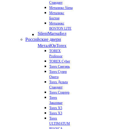
Стандарт
Металюкс Siena
Металюкс
Бостон
Металюкс
BOSTON LITE
Silent
МагнаБел
Российские двери
МеталЮр
Torex
TOREX
Professor
TOREX Cyber
Torex Снегирь
Torex Супер
Омега
Torex Дельта
Стандарт
Torex Стартер
Torex
Заказные
Torex Х5
Torex Х3
Torex
ULTIMATUM
BIANCA