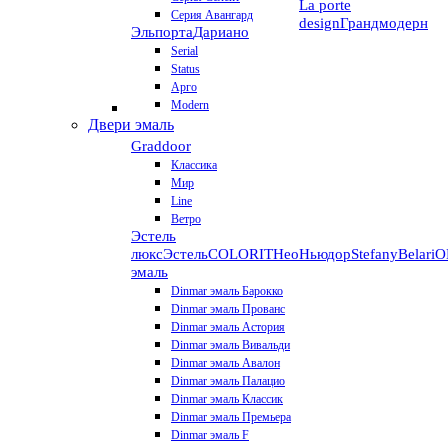
La porte
Серия Авангард
design
Грандмодерн
Эльпорта
Дариано
Serial
Status
Арго
Modern
Двери эмаль
Graddoor
Классика
Мир
Line
Ветро
Эстель
люкс
Эстель
COLORIT
НеоНьюдор
Stefany
Belari
О
эмаль
Dinmar эмаль Барокко
Dinmar эмаль Прованс
Dinmar эмаль Астория
Dinmar эмаль Вивальди
Dinmar эмаль Авалон
Dinmar эмаль Палацио
Dinmar эмаль Классик
Dinmar эмаль Премьера
Dinmar эмаль F