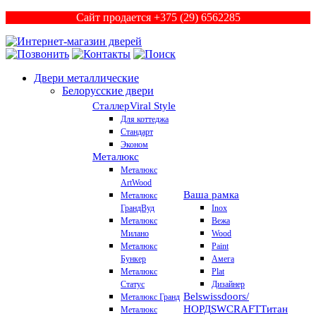
Сайт продается +375 (29) 6562285
Двери металлические
Белорусские двери
Сталлер
Viral Style
Для коттеджа
Стандарт
Эконом
Металюкс
Металюкс
ArtWood
Ваша рамка
Металюкс
ГрандВуд
Inox
Металюкс
Вежа
Милано
Wood
Металюкс
Paint
Бункер
Амега
Металюкс
Plat
Статус
Дизайнер
Belswissdoors/
Металюкс Гранд
НОРД
SWCRAFT
Титан
Металюкс