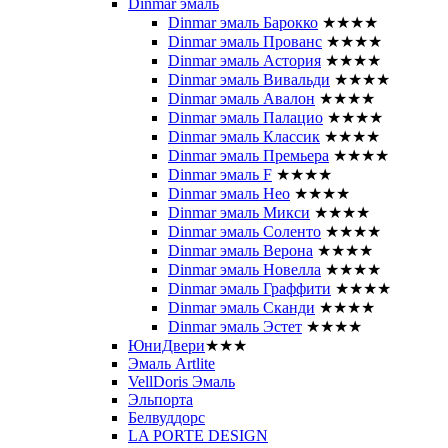
Dinmar эмаль
Dinmar эмаль Барокко
★★★★
Dinmar эмаль Прованс
★★★★
Dinmar эмаль Астория
★★★★
Dinmar эмаль Вивальди
★★★★
Dinmar эмаль Авалон
★★★★
Dinmar эмаль Палацио
★★★★
Dinmar эмаль Классик
★★★★
Dinmar эмаль Премьера
★★★★
Dinmar эмаль F
★★★★
Dinmar эмаль Нео
★★★★
Dinmar эмаль Микси
★★★★
Dinmar эмаль Соленто
★★★★
Dinmar эмаль Верона
★★★★
Dinmar эмаль Новелла
★★★★
Dinmar эмаль Граффити
★★★★
Dinmar эмаль Сканди
★★★★
Dinmar эмаль Эстет
★★★★
ЮниДвери
★★★
Эмаль Artlite
VellDoris Эмаль
Эльпорта
Белвуддорс
LA PORTE DESIGN