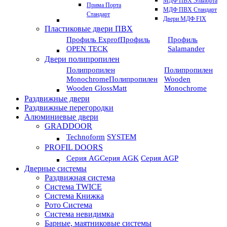
МДФ ПВХ Эльпорта
Прима Порта
МДФ ПВХ Стандарт
Стандарт
Двери МДФ FIX
Пластиковые двери ПВХ
Профиль Exprof
Профиль
Профиль
OPEN TECK
Salamander
Двери полипропилен
Полипропилен
Полипропилен
Monochrome
Полипропилен
Wooden
Wooden GlossMatt
Monochrome
Раздвижные двери
Раздвижные перегородки
Алюминиевые двери
GRADDOOR
Technoform
SYSTEM
PROFIL DOORS
Серия AG
Серия AGK
Серия AGP
Дверные системы
Раздвижная система
Система TWICE
Система Книжка
Рото Система
Система невидимка
Барные, маятниковые системы