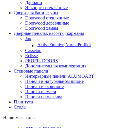
Дариано
Эльпорта стеклянные
Двери для бани, сауны
Doorwood стеклянные
Doorwood деревянные
Doorwood хамам
Дверные пеналы, кассеты, карманы
Jap
Aktive
Emotive
Norma
Profikit
Casseton
Eclisse
PROFIL DOORS
Дополнительная комплектация
Стеновые панели
Интерьерные панели ALUMOART
Панели в натуральном шпоне
Панели в экошпоне
Панели в эмали
Панели из массива
Плинтуса
Столы
Наши магазины: