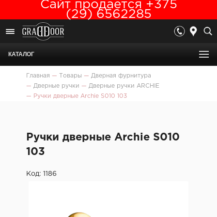
Сайт продается +375
(29) 6562285
КАТАЛОГ
Главная
—
Товары
—
Дверная фурнитура
—
Дверные ручки
—
Дверные ручки ARCHIE
—
Ручки дверные Archie S010 103
Ручки дверные Archie S010
103
Код: 1186