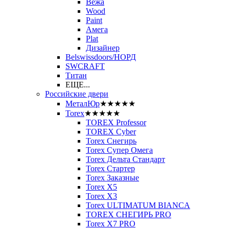
Вежа
Wood
Paint
Амега
Plat
Дизайнер
Belswissdoors/НОРД
SWCRAFT
Титан
ЕЩЕ...
Российские двери
МеталЮр
★★★★★
Torex
★★★★★
TOREX Professor
TOREX Cyber
Torex Снегирь
Torex Супер Омега
Torex Дельта Стандарт
Torex Стартер
Torex Заказные
Torex Х5
Torex Х3
Torex ULTIMATUM BIANCA
TOREX СНЕГИРЬ PRO
Torex X7 PRO