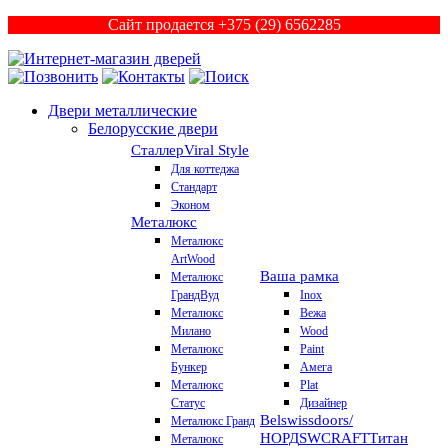
Сайт продается +375 (29) 6562285
Двери металлические
Белорусские двери
Сталлер
Viral Style
Для коттеджа
Стандарт
Эконом
Металюкс
Металюкс
ArtWood
Ваша рамка
Металюкс
ГрандВуд
Inox
Металюкс
Вежа
Милано
Wood
Металюкс
Paint
Бункер
Амега
Металюкс
Plat
Статус
Дизайнер
Belswissdoors/
Металюкс Гранд
НОРД
SWCRAFT
Титан
Металюкс