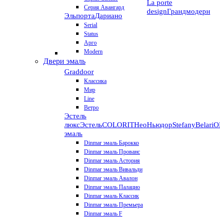
La porte
Серия Авангард
design
Грандмодерн
Эльпорта
Дариано
Serial
Status
Арго
Modern
Двери эмаль
Graddoor
Классика
Мир
Line
Ветро
Эстель
люкс
Эстель
COLORIT
НеоНьюдор
Stefany
Belari
О
эмаль
Dinmar эмаль Барокко
Dinmar эмаль Прованс
Dinmar эмаль Астория
Dinmar эмаль Вивальди
Dinmar эмаль Авалон
Dinmar эмаль Палацио
Dinmar эмаль Классик
Dinmar эмаль Премьера
Dinmar эмаль F