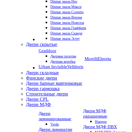
Dinmar эмаль Нео
Dinmar эмаль Микси
Dinmar эмаль Соленто
Dinmar эмаль Верона
Dinmar эмаль Новелла
Dinmar эмаль Граффити
Dinmar эмаль Сканди
Dinmar эмаль Эстет
Двери скрытые
Graddoor
Дверные полотна
Morelli
Elporta
Дверная коробка
Urban Invisible
Velldoris
Двери складные
Финские двери
Двери барные маятниковые
Двери гармошка
Строительные двери
Двери CРL
Двери МДФ
Двери МДФ
Двери
окрашенные
ламинированные
Ньюдор
Verda
Двери МДФ ПВХ
Двери ламинатин