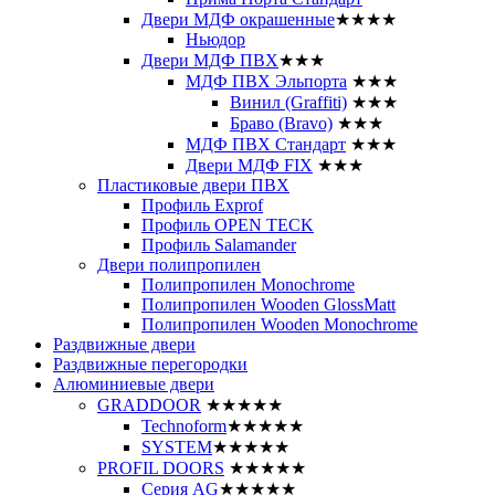
Двери МДФ окрашенные
★★★★
Ньюдор
Двери МДФ ПВХ
★★★
МДФ ПВХ Эльпорта
★★★
Винил (Graffiti)
★★★
Браво (Bravo)
★★★
МДФ ПВХ Стандарт
★★★
Двери МДФ FIX
★★★
Пластиковые двери ПВХ
Профиль Exprof
Профиль OPEN TECK
Профиль Salamander
Двери полипропилен
Полипропилен Monochrome
Полипропилен Wooden GlossMatt
Полипропилен Wooden Monochrome
Раздвижные двери
Раздвижные перегородки
Алюминиевые двери
GRADDOOR
★★★★★
Technoform
★★★★★
SYSTEM
★★★★★
PROFIL DOORS
★★★★★
Серия AG
★★★★★