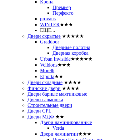
Крона
Премьер
Перфекто
provans
WINTER
★★★
ЕЩЕ...
Двери скрытые
★★★★★
Graddoor
Дверные полотна
Дверная коробка
Urban Invisible
★★★★★
Velldoris
★★★
Morelli
Elporta
★★
Двери складные
★★★★
Финские двери
★★★★
Двери барные маятниковые
Двери гармошка
Строительные двери
Двери CРL
Двери МДФ
★★
Двери ламинированные
Verda
Двери ламинатин
★★★
Прима Порта Стандарт