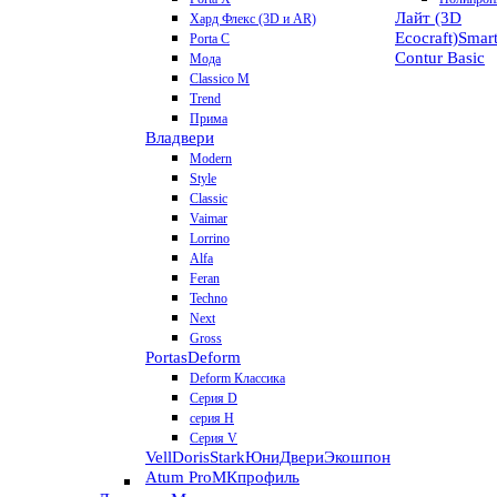
Лайт (3D
Хард Флекс (3D и AR)
Ecocraft)
Smar
Porta C
Contur
Basic
Мода
Classico M
Trend
Прима
Владвери
Modern
Style
Classic
Vaimar
Lorrino
Alfa
Feran
Techno
Next
Gross
Portas
Deform
Deform Классика
Серия D
серия H
Серия V
VellDoris
Stark
ЮниДвери
Экошпон
Atum Pro
МКпрофиль