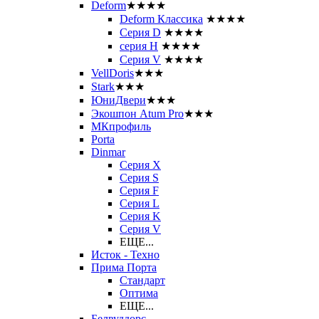
Deform
★★★★
Deform Классика
★★★★
Серия D
★★★★
серия H
★★★★
Серия V
★★★★
VellDoris
★★★
Stark
★★★
ЮниДвери
★★★
Экошпон Atum Pro
★★★
МКпрофиль
Porta
Dinmar
Серия X
Серия S
Серия F
Серия L
Серия K
Серия V
ЕЩЕ...
Исток - Техно
Прима Порта
Стандарт
Оптима
ЕЩЕ...
Белвуддорс