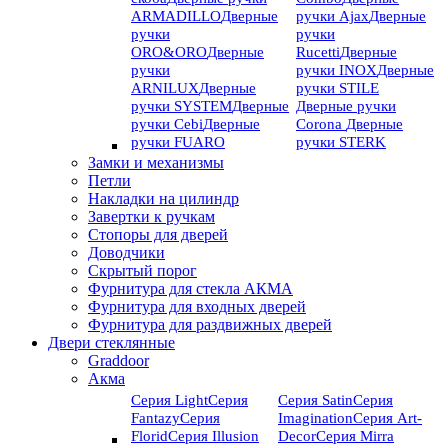
ARMADILLO
Дверные
ручки Ajax
Дверные
ручки
ручки
ORO&ORO
Дверные
Rucetti
Дверные
ручки
ручки INOX
Дверные
ARNILUX
Дверные
ручки STILE
ручки SYSTEM
Дверные
Дверные ручки
ручки Cebi
Дверные
Corona
Дверные
ручки FUARO
ручки STERK
Замки и механизмы
Петли
Накладки на цилиндр
Завертки к ручкам
Стопоры для дверей
Доводчики
Скрытый порог
Фурнитура для стекла АКМА
Фурнитура для входных дверей
Фурнитура для раздвижных дверей
Двери стеклянные
Graddoor
Акма
Серия Light
Серия
Серия Satin
Серия
Fantazy
Серия
Imagination
Серия Art-
Florid
Серия Illusion
Deсor
Серия Mirra