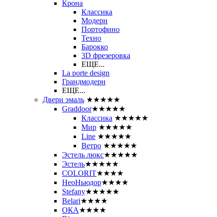
Крона
Классика
Модерн
Портофино
Техно
Барокко
3D фрезеровка
ЕЩЕ...
La porte design
Грандмодерн
ЕЩЕ...
Двери эмаль
★★★★★
Graddoor
★★★★★
Классика
★★★★★
Мир
★★★★★
Line
★★★★★
Ветро
★★★★★
Эстель люкс
★★★★★
Эстель
★★★★★
COLORIT
★★★★
НеоНьюдор
★★★★
Stefany
★★★★★
Belari
★★★★
ОКА
★★★★