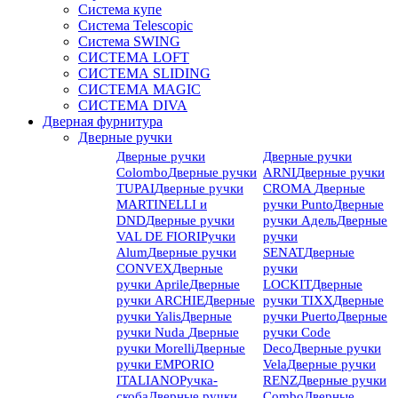
Система купе
Система Telescopic
Система SWING
СИСТЕМА LOFT
СИСТЕМА SLIDING
СИСТЕМА MAGIC
СИСТЕМА DIVA
Дверная фурнитура
Дверные ручки
Дверные ручки
Дверные ручки
Colombo
Дверные ручки
ARNI
Дверные ручки
TUPAI
Дверные ручки
CROMA
Дверные
MARTINELLI и
ручки Punto
Дверные
DND
Дверные ручки
ручки Адель
Дверные
VAL DE FIORI
Ручки
ручки
Alum
Дверные ручки
SENAT
Дверные
CONVEX
Дверные
ручки
ручки Aprile
Дверные
LOCKIT
Дверные
ручки ARCHIE
Дверные
ручки TIXX
Дверные
ручки Yalis
Дверные
ручки Puerto
Дверные
ручки Nuda
Дверные
ручки Code
ручки Morelli
Дверные
Deco
Дверные ручки
ручки EMPORIO
Vela
Дверные ручки
ITALIANO
Ручка-
RENZ
Дверные ручки
скоба
Дверные ручки
Combo
Дверные