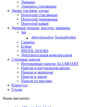
Дариано
Эльпорта стеклянные
Двери для бани, сауны
Doorwood стеклянные
Doorwood деревянные
Doorwood хамам
Дверные пеналы, кассеты, карманы
Jap
Aktive
Emotive
Norma
Profikit
Casseton
Eclisse
PROFIL DOORS
Дополнительная комплектация
Стеновые панели
Интерьерные панели ALUMOART
Панели в натуральном шпоне
Панели в экошпоне
Панели в эмали
Панели из массива
Плинтуса
Столы
Наши магазины: