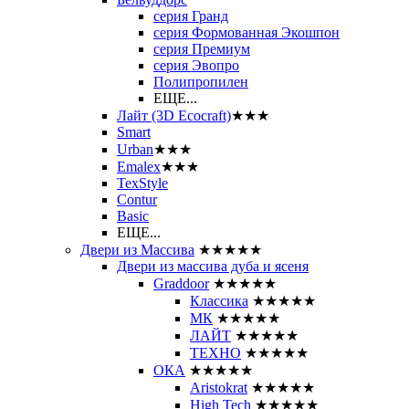
серия Гранд
серия Формованная Экошпон
серия Премиум
серия Эвопро
Полипропилен
ЕЩЕ...
Лайт (3D Ecocraft)
★★★
Smart
Urban
★★★
Emalex
★★★
TexStyle
Contur
Basic
ЕЩЕ...
Двери из Массива
★★★★★
Двери из массива дуба и ясеня
Graddoor
★★★★★
Классика
★★★★★
МК
★★★★★
ЛАЙТ
★★★★★
ТЕХНО
★★★★★
ОКА
★★★★★
Aristokrat
★★★★★
High Tech
★★★★★