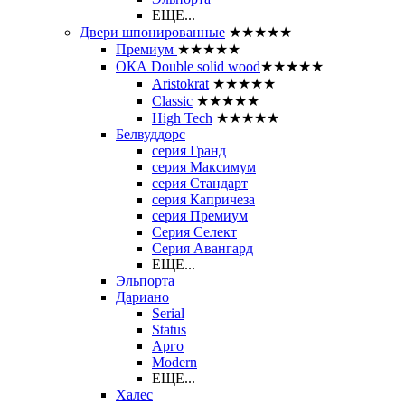
ЕЩЕ...
Двери шпонированные
★★★★★
Премиум
★★★★★
ОКА Double solid wood
★★★★★
Aristokrat
★★★★★
Classic
★★★★★
High Tech
★★★★★
Белвуддорс
серия Гранд
серия Максимум
серия Стандарт
серия Капричеза
серия Премиум
Серия Селект
Серия Авангард
ЕЩЕ...
Эльпорта
Дариано
Serial
Status
Арго
Modern
ЕЩЕ...
Халес