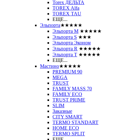
Torex ДЕЛЬТА
TOREX Alfa
TOREX TAU
ЕЩЕ...
Эльпорта
★★★★★
Эльпорта M
★★★★★
Эльпорта S
★★★
Эльпорта Эконом
Эльпорта R
★★★★★
Эльпорта Т
★★★★★
ЕЩЕ...
Мастино
★★★★★
PREMIUM 90
MEGA
TRUST
FAMILY MASS 70
FAMILY ECO
TRUST PRIME
SLIM
Заказные
CITY SMART
TERMO STANDART
HOME ECO
ТЕRМО SPLIT
ЕЩЕ...