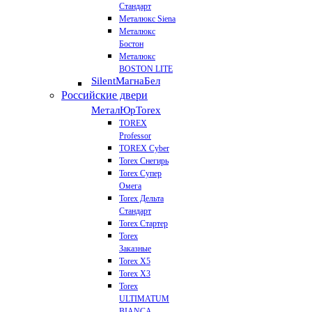
Стандарт
Металюкс Siena
Металюкс
Бостон
Металюкс
BOSTON LITE
Silent
МагнаБел
Российские двери
МеталЮр
Torex
TOREX
Professor
TOREX Cyber
Torex Снегирь
Torex Супер
Омега
Torex Дельта
Стандарт
Torex Стартер
Torex
Заказные
Torex Х5
Torex Х3
Torex
ULTIMATUM
BIANCA