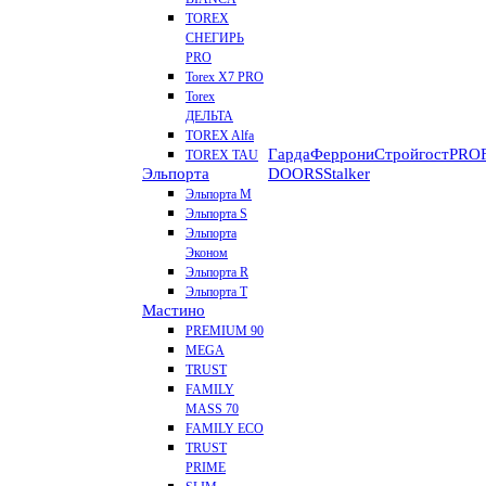
TOREX
СНЕГИРЬ
PRO
Torex X7 PRO
Torex
ДЕЛЬТА
TOREX Alfa
Гарда
Феррони
Стройгост
PROF
TOREX TAU
Эльпорта
DOORS
Stalker
Эльпорта M
Эльпорта S
Эльпорта
Эконом
Эльпорта R
Эльпорта Т
Мастино
PREMIUM 90
MEGA
TRUST
FAMILY
MASS 70
FAMILY ECO
TRUST
PRIME