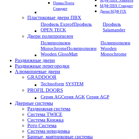
МДФ ПВХ Эльпорта
Прима Порта
МДФ ПВХ Стандарт
Стандарт
Двери МДФ FIX
Пластиковые двери ПВХ
Профиль Exprof
Профиль
Профиль
OPEN TECK
Salamander
Двери полипропилен
Полипропилен
Полипропилен
Monochrome
Полипропилен
Wooden
Wooden GlossMatt
Monochrome
Раздвижные двери
Раздвижные перегородки
Алюминиевые двери
GRADDOOR
Technoform
SYSTEM
PROFIL DOORS
Серия AG
Серия AGK
Серия AGP
Дверные системы
Раздвижная система
Система TWICE
Система Книжка
Рото Система
Система невидимка
Барные, маятниковые системы