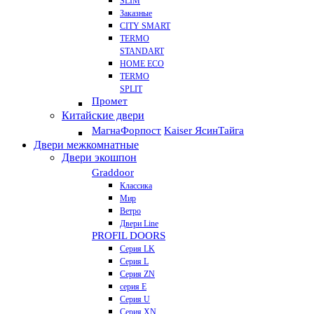
SLIM
Заказные
CITY SMART
TERMO
STANDART
HOME ECO
ТЕRМО
SPLIT
Промет
Китайские двери
Магна
Форпост
Kaiser Ясин
Тайга
Двери межкомнатные
Двери экошпон
Graddoor
Классика
Мир
Ветро
Двери Line
PROFIL DOORS
Серия LK
Серия L
Серия ZN
серия E
Серия U
Серия XN