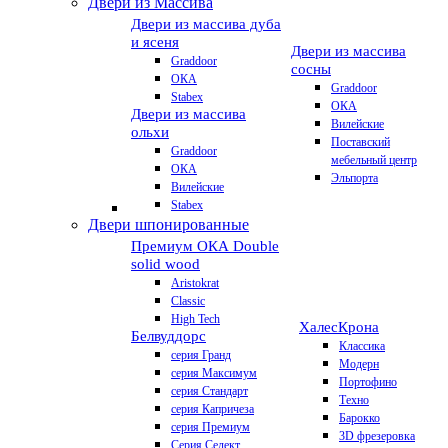
Двери из Массива
Двери из массива дуба
и ясеня
Двери из массива
Graddoor
сосны
ОКА
Graddoor
Stabex
ОКА
Двери из массива
Вилейские
ольхи
Поставский
Graddoor
мебельный центр
ОКА
Эльпорта
Вилейские
Stabex
Двери шпонированные
Премиум
ОКА Double
solid wood
Aristokrat
Classic
High Tech
Халес
Крона
Белвуддорс
Классика
серия Гранд
Модерн
серия Максимум
Портофино
серия Стандарт
Техно
серия Капричеза
Барокко
серия Премиум
3D фрезеровка
Серия Селект