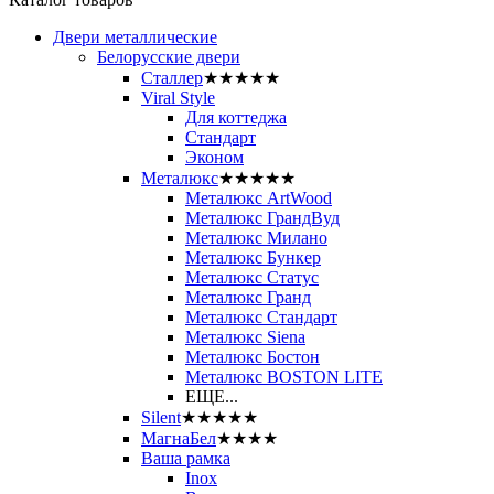
Двери металлические
Белорусские двери
Сталлер
★★★★★
Viral Style
Для коттеджа
Стандарт
Эконом
Металюкс
★★★★★
Металюкс ArtWood
Металюкс ГрандВуд
Металюкс Милано
Металюкс Бункер
Металюкс Статус
Металюкс Гранд
Металюкс Стандарт
Металюкс Siena
Металюкс Бостон
Металюкс BOSTON LITE
ЕЩЕ...
Silent
★★★★★
МагнаБел
★★★★
Ваша рамка
Inox