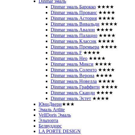
Dinmar эмаль
Dinmar эмаль Барокко
★★★★
Dinmar эмаль Прованс
★★★★
Dinmar эмаль Астория
★★★★
Dinmar эмаль Вивальди
★★★★
Dinmar эмаль Авалон
★★★★
Dinmar эмаль Палацио
★★★★
Dinmar эмаль Классик
★★★★
Dinmar эмаль Премьера
★★★★
Dinmar эмаль F
★★★★
Dinmar эмаль Нео
★★★★
Dinmar эмаль Микси
★★★★
Dinmar эмаль Соленто
★★★★
Dinmar эмаль Верона
★★★★
Dinmar эмаль Новелла
★★★★
Dinmar эмаль Граффити
★★★★
Dinmar эмаль Сканди
★★★★
Dinmar эмаль Эстет
★★★★
ЮниДвери
★★★
Эмаль Artlite
VellDoris Эмаль
Эльпорта
Белвуддорс
LA PORTE DESIGN