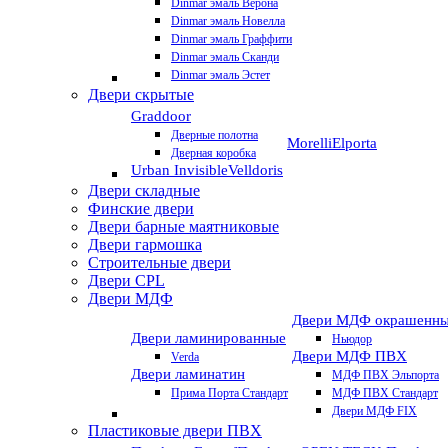
Dinmar эмаль Верона
Dinmar эмаль Новелла
Dinmar эмаль Граффити
Dinmar эмаль Сканди
Dinmar эмаль Эстет
Двери скрытые
Graddoor
Дверные полотна
Morelli
Elporta
Дверная коробка
Urban Invisible
Velldoris
Двери складные
Финские двери
Двери барные маятниковые
Двери гармошка
Строительные двери
Двери CРL
Двери МДФ
Двери МДФ окрашенн
Двери ламинированные
Ньюдор
Двери МДФ ПВХ
Verda
Двери ламинатин
МДФ ПВХ Эльпорта
Прима Порта Стандарт
МДФ ПВХ Стандарт
Двери МДФ FIX
Пластиковые двери ПВХ