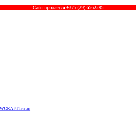
Сайт продается +375 (29) 6562285
SWCRAFT
Титан