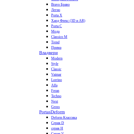
Bravo Браво
Легно
Porta X
Хард Флекс (3D и AR)
Porta C
Мода
Classico M
Trend
Прима
Владвери
Modern
Style
Classic
Vaimar
Lorrino
Alfa
Feran
Techno
Next
Gross
Portas
Deform
Deform Классика
Серия D
серия H
Серия V