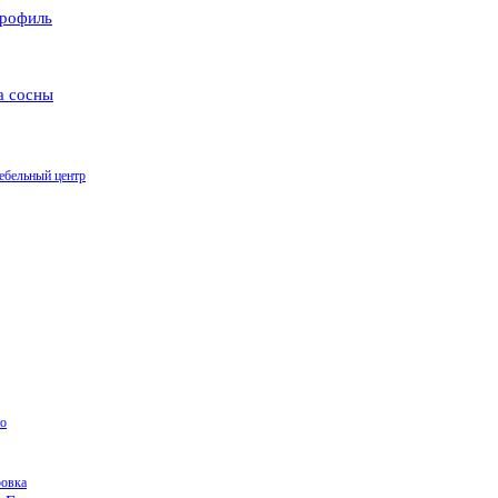
рофиль
а сосны
ебельный центр
о
ровка