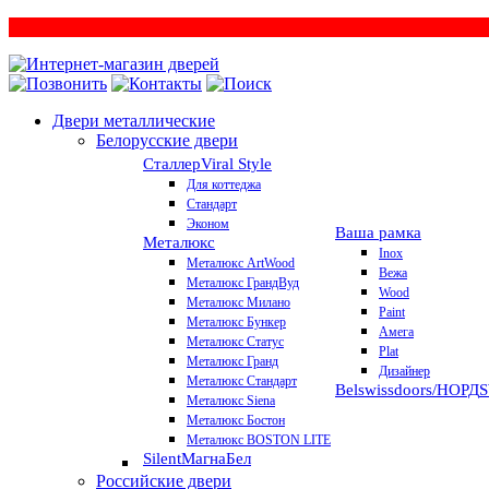
Двери металлические
Белорусские двери
Сталлер
Viral Style
Для коттеджа
Стандарт
Эконом
Ваша рамка
Металюкс
Inox
Металюкс ArtWood
Вежа
Металюкс ГрандВуд
Wood
Металюкс Милано
Paint
Металюкс Бункер
Амега
Металюкс Статус
Plat
Металюкс Гранд
Дизайнер
Металюкс Стандарт
Belswissdoors/НОРД
Металюкс Siena
Металюкс Бостон
Металюкс BOSTON LITE
Silent
МагнаБел
Российские двери