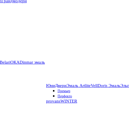
n
Грандмодерн
Belari
ОКА
Dinmar эмаль
ЮниДвери
Эмаль Artlite
VellDoris Эмаль
Эль
Премьер
Перфекто
provans
WINTER