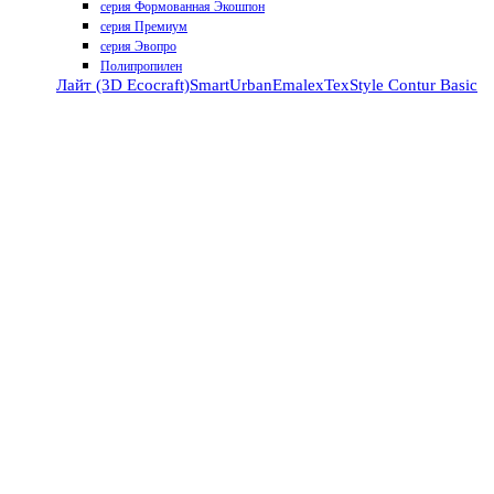
серия Формованная Экошпон
серия Премиум
серия Эвопро
Полипропилен
Лайт (3D Ecocraft)
Smart
Urban
Emalex
TexStyle
Contur
Basic