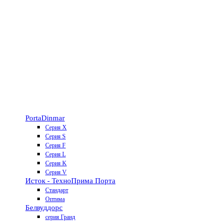
Porta
Dinmar
Серия X
Серия S
Серия F
Серия L
Серия K
Серия V
Исток - Техно
Прима Порта
Стандарт
Оптима
Белвуддорс
серия Гранд