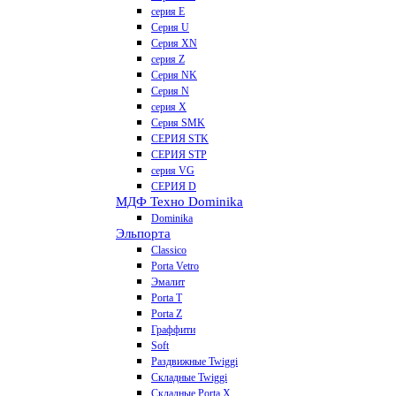
серия E
Серия U
Серия XN
серия Z
Серия NK
Серия N
серия X
Серия SMK
СЕРИЯ STK
СЕРИЯ STP
серия VG
СЕРИЯ D
МДФ Техно Dominika
Dominika
Эльпорта
Classico
Porta Vetro
Эмалит
Porta T
Porta Z
Граффити
Soft
Раздвижные Twiggi
Складные Twiggi
Складные Porta X