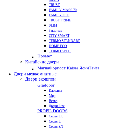
TRUST
FAMILY MASS 70
FAMILY ECO
TRUST PRIME
SLIM
Заказные
CITY SMART
TERMO STANDART
HOME ECO
ТЕRМО SPLIT
Промет
Китайские двери
Магна
Форпост
Kaiser Ясин
Тайга
Двери межкомнатные
Двери экошпон
Graddoor
Классика
Мир
Ветро
Двери Line
PROFIL DOORS
Серия LK
Серия L
Серия ZN