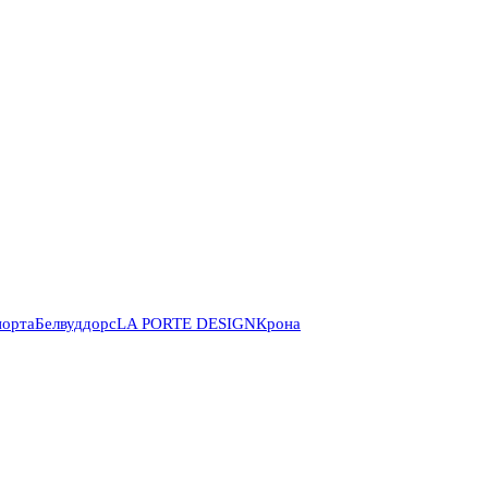
порта
Белвуддорс
LA PORTE DESIGN
Крона