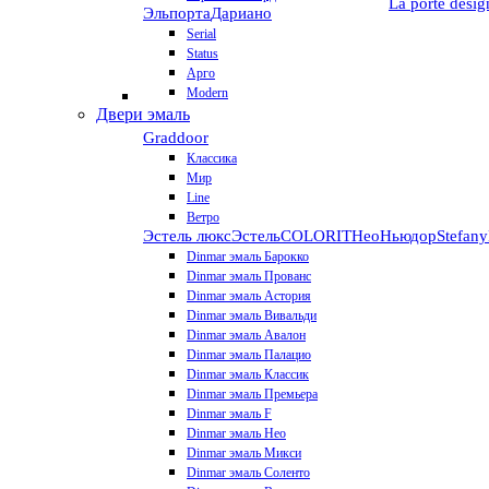
La porte desig
Эльпорта
Дариано
Serial
Status
Арго
Modern
Двери эмаль
Graddoor
Классика
Мир
Line
Ветро
Эстель люкс
Эстель
COLORIT
НеоНьюдор
Stefany
Dinmar эмаль Барокко
Dinmar эмаль Прованс
Dinmar эмаль Астория
Dinmar эмаль Вивальди
Dinmar эмаль Авалон
Dinmar эмаль Палацио
Dinmar эмаль Классик
Dinmar эмаль Премьера
Dinmar эмаль F
Dinmar эмаль Нео
Dinmar эмаль Микси
Dinmar эмаль Соленто