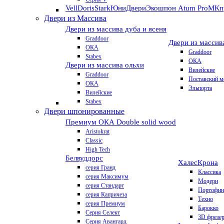
VellDoris
Stark
ЮниДвери
Экошпон Atum Pro
МКп
Двери из Массива
Двери из массива дуба и ясеня
Graddoor
Двери из массив
ОКА
Graddoor
Stabex
ОКА
Двери из массива ольхи
Вилейские
Graddoor
Поставский м
ОКА
Эльпорта
Вилейские
Stabex
Двери шпонированные
Премиум
ОКА Double solid wood
Aristokrat
Classic
High Tech
Белвуддорс
Халес
Крона
серия Гранд
Классика
серия Максимум
Модерн
серия Стандарт
Портофин
серия Капричеза
Техно
серия Премиум
Барокко
Серия Селект
3D фрезе
Серия Авангард