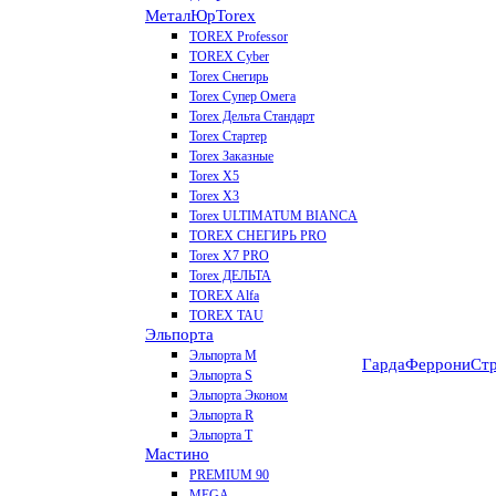
МеталЮр
Torex
TOREX Professor
TOREX Cyber
Torex Снегирь
Torex Супер Омега
Torex Дельта Стандарт
Torex Стартер
Torex Заказные
Torex Х5
Torex Х3
Torex ULTIMATUM BIANCA
TOREX СНЕГИРЬ PRO
Torex X7 PRO
Torex ДЕЛЬТА
TOREX Alfa
TOREX TAU
Эльпорта
Эльпорта M
Гарда
Феррони
Стр
Эльпорта S
Эльпорта Эконом
Эльпорта R
Эльпорта Т
Мастино
PREMIUM 90
MEGA