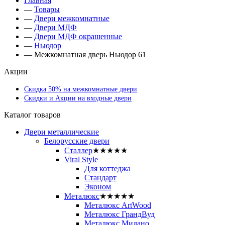
Главная
—
Товары
—
Двери межкомнатные
—
Двери МДФ
—
Двери МДФ окрашенные
—
Ньюдор
—
Межкомнатная дверь Ньюдор 61
Акции
Скидка 50% на межкомнатные двери
Скидки и Акции на входные двери
Каталог товаров
Двери металлические
Белорусские двери
Сталлер
★★★★★
Viral Style
Для коттеджа
Стандарт
Эконом
Металюкс
★★★★★
Металюкс ArtWood
Металюкс ГрандВуд
Металюкс Милано