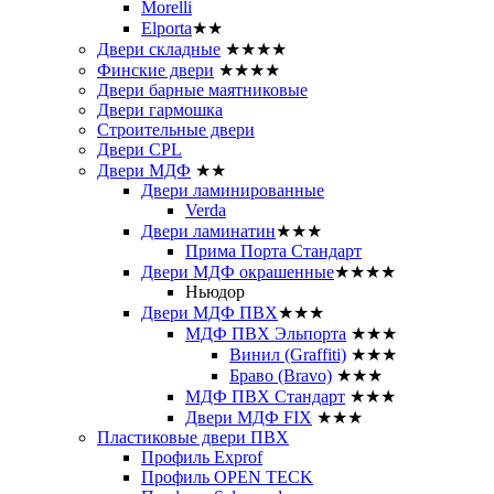
Morelli
Elporta
★★
Двери складные
★★★★
Финские двери
★★★★
Двери барные маятниковые
Двери гармошка
Строительные двери
Двери CРL
Двери МДФ
★★
Двери ламинированные
Verda
Двери ламинатин
★★★
Прима Порта Стандарт
Двери МДФ окрашенные
★★★★
Ньюдор
Двери МДФ ПВХ
★★★
МДФ ПВХ Эльпорта
★★★
Винил (Graffiti)
★★★
Браво (Bravo)
★★★
МДФ ПВХ Стандарт
★★★
Двери МДФ FIX
★★★
Пластиковые двери ПВХ
Профиль Exprof
Профиль OPEN TECK