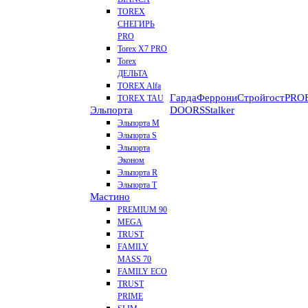
TOREX
СНЕГИРЬ
PRO
Torex X7 PRO
Torex
ДЕЛЬТА
TOREX Alfa
Гарда
Феррони
Стройгост
PROF
TOREX TAU
Эльпорта
DOORS
Stalker
Эльпорта M
Эльпорта S
Эльпорта
Эконом
Эльпорта R
Эльпорта Т
Мастино
PREMIUM 90
MEGA
TRUST
FAMILY
MASS 70
FAMILY ECO
TRUST
PRIME