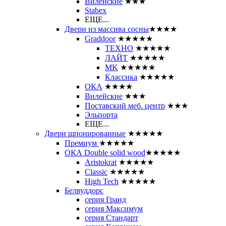
Вилейские
★★★
Stabex
ЕЩЕ...
Двери из массива сосны
★★★★
Graddoor
★★★★★
ТЕХНО
★★★★★
ЛАЙТ
★★★★★
MK
★★★★★
Классика
★★★★★
ОКА
★★★★
Вилейские
★★★
Поставский меб. центр
★★★
Эльпорта
ЕЩЕ...
Двери шпонированные
★★★★★
Премиум
★★★★★
ОКА Double solid wood
★★★★★
Aristokrat
★★★★★
Classic
★★★★★
High Tech
★★★★★
Белвуддорс
серия Гранд
серия Максимум
серия Стандарт