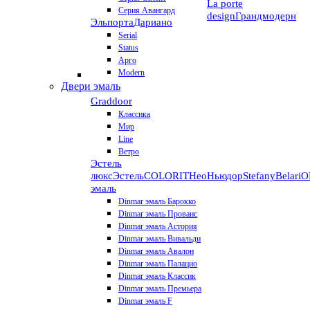
La porte
Серия Авангард
design
Грандмодерн
Эльпорта
Дариано
Serial
Status
Арго
Modern
Двери эмаль
Graddoor
Классика
Мир
Line
Ветро
Эстель
люкс
Эстель
COLORIT
НеоНьюдор
Stefany
Belari
О
эмаль
Dinmar эмаль Барокко
Dinmar эмаль Прованс
Dinmar эмаль Астория
Dinmar эмаль Вивальди
Dinmar эмаль Авалон
Dinmar эмаль Палацио
Dinmar эмаль Классик
Dinmar эмаль Премьера
Dinmar эмаль F