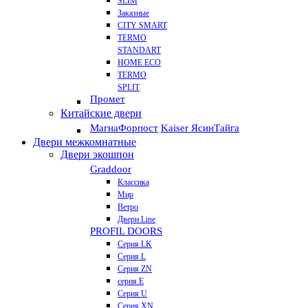
SLIM
Заказные
CITY SMART
TERMO
STANDART
HOME ECO
ТЕRМО
SPLIT
Промет
Китайские двери
Магна
Форпост
Kaiser Ясин
Тайга
Двери межкомнатные
Двери экошпон
Graddoor
Классика
Мир
Ветро
Двери Line
PROFIL DOORS
Серия LK
Серия L
Серия ZN
серия E
Серия U
Серия XN