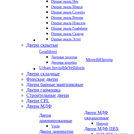
Dinmar эмаль Нео
Dinmar эмаль Микси
Dinmar эмаль Соленто
Dinmar эмаль Верона
Dinmar эмаль Новелла
Dinmar эмаль Граффити
Dinmar эмаль Сканди
Dinmar эмаль Эстет
Двери скрытые
Graddoor
Дверные полотна
Morelli
Elporta
Дверная коробка
Urban Invisible
Velldoris
Двери складные
Финские двери
Двери барные маятниковые
Двери гармошка
Строительные двери
Двери CРL
Двери МДФ
Двери МДФ
Двери
окрашенные
ламинированные
Ньюдор
Verda
Двери МДФ ПВХ
Двери ламинатин