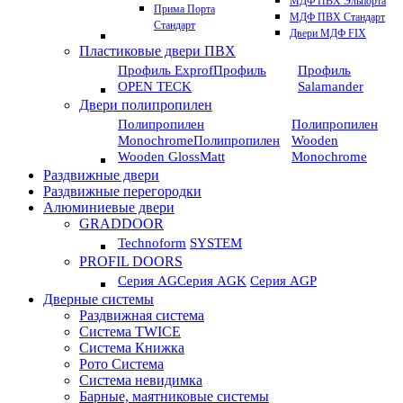
МДФ ПВХ Эльпорта
Прима Порта
МДФ ПВХ Стандарт
Стандарт
Двери МДФ FIX
Пластиковые двери ПВХ
Профиль Exprof
Профиль
Профиль
OPEN TECK
Salamander
Двери полипропилен
Полипропилен
Полипропилен
Monochrome
Полипропилен
Wooden
Wooden GlossMatt
Monochrome
Раздвижные двери
Раздвижные перегородки
Алюминиевые двери
GRADDOOR
Technoform
SYSTEM
PROFIL DOORS
Серия AG
Серия AGK
Серия AGP
Дверные системы
Раздвижная система
Система TWICE
Система Книжка
Рото Система
Система невидимка
Барные, маятниковые системы