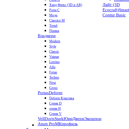
Лайт (3D
Хард Флекс (3D и AR)
Ecocraft)
Smar
Porta C
Contur
Basic
Мода
Classico M
Trend
Прима
Владвери
Modern
Style
Classic
Vaimar
Lorrino
Alfa
Feran
Techno
Next
Gross
Portas
Deform
Deform Классика
Серия D
серия H
Серия V
VellDoris
Stark
ЮниДвери
Экошпон
Atum Pro
МКпрофиль