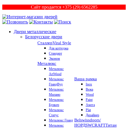
Сайт продается +375 (29) 6562285
Двери металлические
Белорусские двери
Сталлер
Viral Style
Для коттеджа
Стандарт
Эконом
Металюкс
Металюкс
ArtWood
Ваша рамка
Металюкс
ГрандВуд
Inox
Металюкс
Вежа
Милано
Wood
Металюкс
Paint
Бункер
Амега
Металюкс
Plat
Статус
Дизайнер
Belswissdoors/
Металюкс Гранд
НОРД
SWCRAFT
Титан
Металюкс