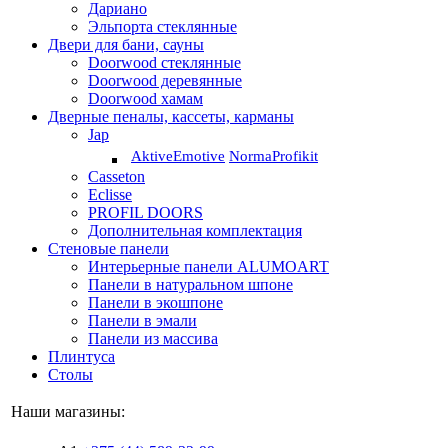
Дариано
Эльпорта стеклянные
Двери для бани, сауны
Doorwood стеклянные
Doorwood деревянные
Doorwood хамам
Дверные пеналы, кассеты, карманы
Jap
Aktive
Emotive
Norma
Profikit
Casseton
Eclisse
PROFIL DOORS
Дополнительная комплектация
Стеновые панели
Интерьерные панели ALUMOART
Панели в натуральном шпоне
Панели в экошпоне
Панели в эмали
Панели из массива
Плинтуса
Столы
Наши магазины: