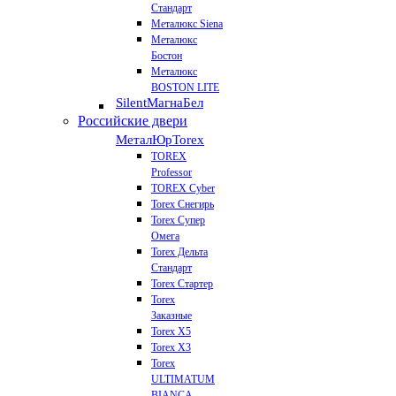
Стандарт
Металюкс Siena
Металюкс
Бостон
Металюкс
BOSTON LITE
Silent
МагнаБел
Российские двери
МеталЮр
Torex
TOREX
Professor
TOREX Cyber
Torex Снегирь
Torex Супер
Омега
Torex Дельта
Стандарт
Torex Стартер
Torex
Заказные
Torex Х5
Torex Х3
Torex
ULTIMATUM
BIANCA