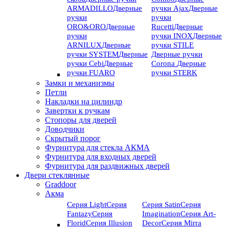
ARMADILLO
Дверные
ручки Ajax
Дверные
ручки
ручки
ORO&ORO
Дверные
Rucetti
Дверные
ручки
ручки INOX
Дверные
ARNILUX
Дверные
ручки STILE
ручки SYSTEM
Дверные
Дверные ручки
ручки Cebi
Дверные
Corona
Дверные
ручки FUARO
ручки STERK
Замки и механизмы
Петли
Накладки на цилиндр
Завертки к ручкам
Стопоры для дверей
Доводчики
Скрытый порог
Фурнитура для стекла АКМА
Фурнитура для входных дверей
Фурнитура для раздвижных дверей
Двери стеклянные
Graddoor
Акма
Серия Light
Серия
Серия Satin
Серия
Fantazy
Серия
Imagination
Серия Art-
Florid
Серия Illusion
Deсor
Серия Mirra