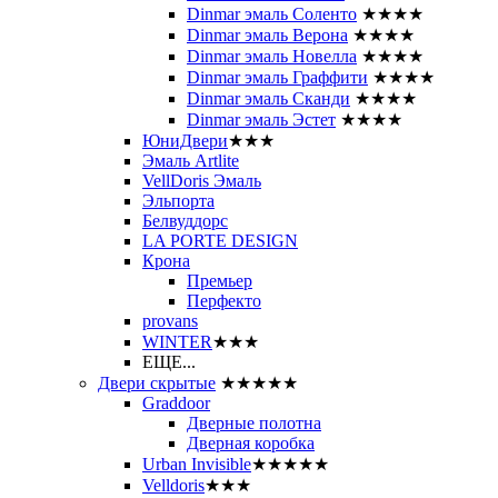
Dinmar эмаль Соленто
★★★★
Dinmar эмаль Верона
★★★★
Dinmar эмаль Новелла
★★★★
Dinmar эмаль Граффити
★★★★
Dinmar эмаль Сканди
★★★★
Dinmar эмаль Эстет
★★★★
ЮниДвери
★★★
Эмаль Artlite
VellDoris Эмаль
Эльпорта
Белвуддорс
LA PORTE DESIGN
Крона
Премьер
Перфекто
provans
WINTER
★★★
ЕЩЕ...
Двери скрытые
★★★★★
Graddoor
Дверные полотна
Дверная коробка
Urban Invisible
★★★★★
Velldoris
★★★