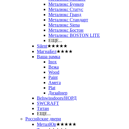
Металюкс Бункер
Металюкс Статус
Металюкс Гранд
Металюкс Стандарт
Металюкс Siena
Металюкс Бостон
Металюкс BOSTON LITE
ЕЩЕ...
Silent
★★★★★
МагнаБел
★★★★
Ваша рамка
Inox
Вежа
Wood
Paint
Амега
Plat
Дизайнер
Belswissdoors/НОРД
SWCRAFT
Титан
ЕЩЕ...
Российские двери
МеталЮр
★★★★★