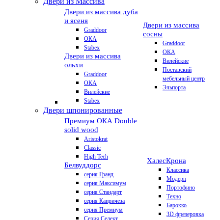
Двери из Массива
Двери из массива дуба
и ясеня
Двери из массива
Graddoor
сосны
ОКА
Graddoor
Stabex
ОКА
Двери из массива
Вилейские
ольхи
Поставский
Graddoor
мебельный центр
ОКА
Эльпорта
Вилейские
Stabex
Двери шпонированные
Премиум
ОКА Double
solid wood
Aristokrat
Classic
High Tech
Халес
Крона
Белвуддорс
Классика
серия Гранд
Модерн
серия Максимум
Портофино
серия Стандарт
Техно
серия Капричеза
Барокко
серия Премиум
3D фрезеровка
Серия Селект