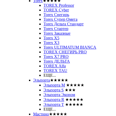
Torex
★★★★★
TOREX Professor
TOREX Cyber
Torex Снегирь
Torex Супер Омега
Torex Дельта Стандарт
Torex Стартер
Torex Заказные
Torex Х5
Torex Х3
Torex ULTIMATUM BIANCA
TOREX СНЕГИРЬ PRO
Torex X7 PRO
Torex ДЕЛЬТА
TOREX Alfa
TOREX TAU
ЕЩЕ...
Эльпорта
★★★★★
Эльпорта M
★★★★★
Эльпорта S
★★★
Эльпорта Эконом
Эльпорта R
★★★★★
Эльпорта Т
★★★★★
ЕЩЕ...
Мастино
★★★★★