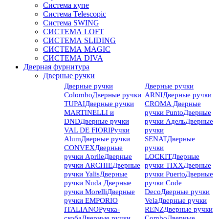
Система купе
Система Telescopic
Система SWING
СИСТЕМА LOFT
СИСТЕМА SLIDING
СИСТЕМА MAGIC
СИСТЕМА DIVA
Дверная фурнитура
Дверные ручки
Дверные ручки
Дверные ручки
Colombo
Дверные ручки
ARNI
Дверные ручки
TUPAI
Дверные ручки
CROMA
Дверные
MARTINELLI и
ручки Punto
Дверные
DND
Дверные ручки
ручки Адель
Дверные
VAL DE FIORI
Ручки
ручки
Alum
Дверные ручки
SENAT
Дверные
CONVEX
Дверные
ручки
ручки Aprile
Дверные
LOCKIT
Дверные
ручки ARCHIE
Дверные
ручки TIXX
Дверные
ручки Yalis
Дверные
ручки Puerto
Дверные
ручки Nuda
Дверные
ручки Code
ручки Morelli
Дверные
Deco
Дверные ручки
ручки EMPORIO
Vela
Дверные ручки
ITALIANO
Ручка-
RENZ
Дверные ручки
скоба
Дверные ручки
Combo
Дверные