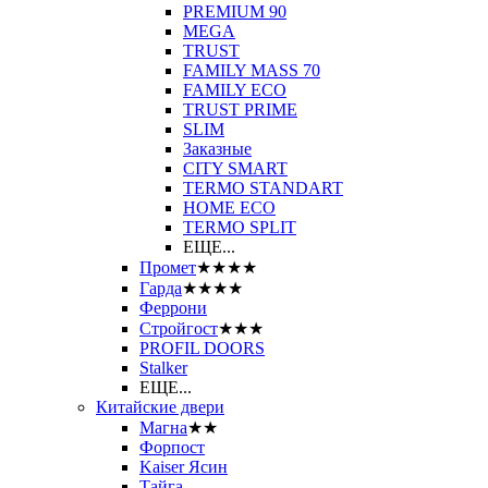
PREMIUM 90
MEGA
TRUST
FAMILY MASS 70
FAMILY ECO
TRUST PRIME
SLIM
Заказные
CITY SMART
TERMO STANDART
HOME ECO
ТЕRМО SPLIT
ЕЩЕ...
Промет
★★★★
Гарда
★★★★
Феррони
Стройгост
★★★
PROFIL DOORS
Stalker
ЕЩЕ...
Китайские двери
Магна
★★
Форпост
Kaiser Ясин
Тайга