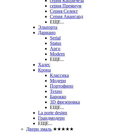
серия Капричеза
серия Премиум
Серия Селект
Серия Авангард
ЕЩЕ...
Эльпорта
Дариано
Serial
Status
Арго
Modern
ЕЩЕ...
Халес
Крона
Классика
Модерн
Портофино
Техно
Барокко
3D фрезеровка
ЕЩЕ...
La porte design
Грандмодерн
ЕЩЕ...
Двери эмаль
★★★★★