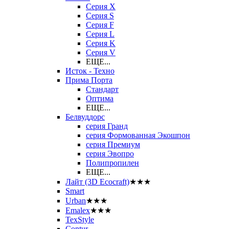
Серия X
Серия S
Серия F
Серия L
Серия K
Серия V
ЕЩЕ...
Исток - Техно
Прима Порта
Стандарт
Оптима
ЕЩЕ...
Белвуддорс
серия Гранд
серия Формованная Экошпон
серия Премиум
серия Эвопро
Полипропилен
ЕЩЕ...
Лайт (3D Ecocraft)
★★★
Smart
Urban
★★★
Emalex
★★★
TexStyle
Contur