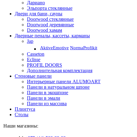
Дариано
Эльпорта стеклянные
Двери для бани, сауны
Doorwood стеклянные
Doorwood деревянные
Doorwood хамам
Дверные пеналы, кассеты, карманы
Jap
Aktive
Emotive
Norma
Profikit
Casseton
Eclisse
PROFIL DOORS
Дополнительная комплектация
Стеновые панели
Интерьерные панели ALUMOART
Панели в натуральном шпоне
Панели в экошпоне
Панели в эмали
Панели из массива
Плинтуса
Столы
Наши магазины: