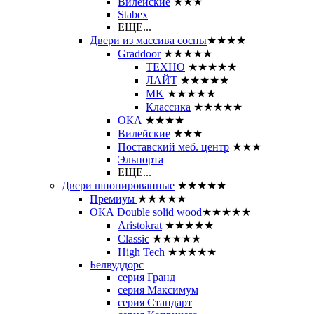
Вилейские
★★★
Stabex
ЕЩЕ...
Двери из массива сосны
★★★★
Graddoor
★★★★★
ТЕХНО
★★★★★
ЛАЙТ
★★★★★
MK
★★★★★
Классика
★★★★★
ОКА
★★★★
Вилейские
★★★
Поставский меб. центр
★★★
Эльпорта
ЕЩЕ...
Двери шпонированные
★★★★★
Премиум
★★★★★
ОКА Double solid wood
★★★★★
Aristokrat
★★★★★
Classic
★★★★★
High Tech
★★★★★
Белвуддорс
серия Гранд
серия Максимум
серия Стандарт