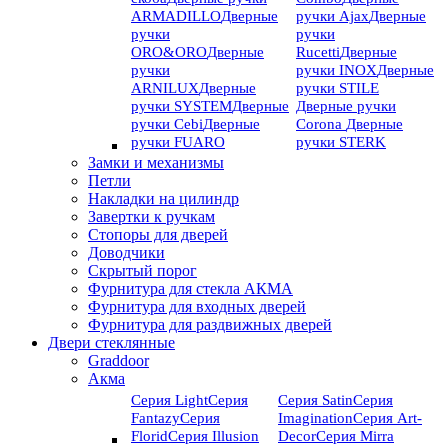
ARMADILLO
Дверные
ручки Ajax
Дверные
ручки
ручки
ORO&ORO
Дверные
Rucetti
Дверные
ручки
ручки INOX
Дверные
ARNILUX
Дверные
ручки STILE
ручки SYSTEM
Дверные
Дверные ручки
ручки Cebi
Дверные
Corona
Дверные
ручки FUARO
ручки STERK
Замки и механизмы
Петли
Накладки на цилиндр
Завертки к ручкам
Стопоры для дверей
Доводчики
Скрытый порог
Фурнитура для стекла АКМА
Фурнитура для входных дверей
Фурнитура для раздвижных дверей
Двери стеклянные
Graddoor
Акма
Серия Light
Серия
Серия Satin
Серия
Fantazy
Серия
Imagination
Серия Art-
Florid
Серия Illusion
Deсor
Серия Mirra