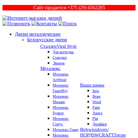
Сайт продается +375 (29) 6562285
Двери металлические
Белорусские двери
Сталлер
Viral Style
Для коттеджа
Стандарт
Эконом
Металюкс
Металюкс
ArtWood
Ваша рамка
Металюкс
ГрандВуд
Inox
Металюкс
Вежа
Милано
Wood
Металюкс
Paint
Бункер
Амега
Металюкс
Plat
Статус
Дизайнер
Belswissdoors/
Металюкс Гранд
НОРД
SWCRAFT
Титан
Металюкс