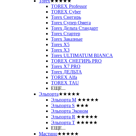
Torex
★★★★★
TOREX Professor
TOREX Cyber
Torex Снегирь
Torex Супер Омега
Torex Дельта Стандарт
Torex Стартер
Torex Заказные
Torex Х5
Torex Х3
Torex ULTIMATUM BIANCA
TOREX СНЕГИРЬ PRO
Torex X7 PRO
Torex ДЕЛЬТА
TOREX Alfa
TOREX TAU
ЕЩЕ...
Эльпорта
★★★★★
Эльпорта M
★★★★★
Эльпорта S
★★★
Эльпорта Эконом
Эльпорта R
★★★★★
Эльпорта Т
★★★★★
ЕЩЕ...
Мастино
★★★★★