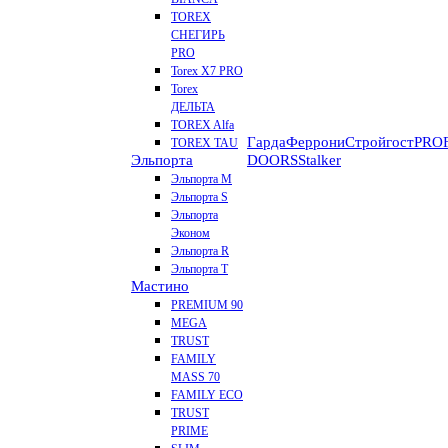
TOREX
СНЕГИРЬ
PRO
Torex X7 PRO
Torex
ДЕЛЬТА
TOREX Alfa
Гарда
Феррони
Стройгост
PROF
TOREX TAU
Эльпорта
DOORS
Stalker
Эльпорта M
Эльпорта S
Эльпорта
Эконом
Эльпорта R
Эльпорта Т
Мастино
PREMIUM 90
MEGA
TRUST
FAMILY
MASS 70
FAMILY ECO
TRUST
PRIME