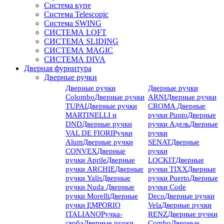
Система купе
Система Telescopic
Система SWING
СИСТЕМА LOFT
СИСТЕМА SLIDING
СИСТЕМА MAGIC
СИСТЕМА DIVA
Дверная фурнитура
Дверные ручки
Дверные ручки
Дверные ручки
Colombo
Дверные ручки
ARNI
Дверные ручки
TUPAI
Дверные ручки
CROMA
Дверные
MARTINELLI и
ручки Punto
Дверные
DND
Дверные ручки
ручки Адель
Дверные
VAL DE FIORI
Ручки
ручки
Alum
Дверные ручки
SENAT
Дверные
CONVEX
Дверные
ручки
ручки Aprile
Дверные
LOCKIT
Дверные
ручки ARCHIE
Дверные
ручки TIXX
Дверные
ручки Yalis
Дверные
ручки Puerto
Дверные
ручки Nuda
Дверные
ручки Code
ручки Morelli
Дверные
Deco
Дверные ручки
ручки EMPORIO
Vela
Дверные ручки
ITALIANO
Ручка-
RENZ
Дверные ручки
скоба
Дверные ручки
Combo
Дверные