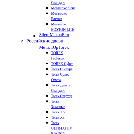
Стандарт
Металюкс Siena
Металюкс
Бостон
Металюкс
BOSTON LITE
Silent
МагнаБел
Российские двери
МеталЮр
Torex
TOREX
Professor
TOREX Cyber
Torex Снегирь
Torex Супер
Омега
Torex Дельта
Стандарт
Torex Стартер
Torex
Заказные
Torex Х5
Torex Х3
Torex
ULTIMATUM
BIANCA