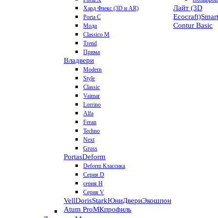
Лайт (3D
Хард Флекс (3D и AR)
Ecocraft)
Smar
Porta C
Contur
Basic
Мода
Classico M
Trend
Прима
Владвери
Modern
Style
Classic
Vaimar
Lorrino
Alfa
Feran
Techno
Next
Gross
Portas
Deform
Deform Классика
Серия D
серия H
Серия V
VellDoris
Stark
ЮниДвери
Экошпон
Atum Pro
МКпрофиль