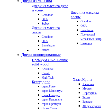
Двери из Массива
Двери из массива дуба
и ясеня
Двери из массива
Graddoor
сосны
ОКА
Graddoor
Stabex
ОКА
Двери из массива
Вилейские
ольхи
Поставский
Graddoor
мебельный центр
ОКА
Эльпорта
Вилейские
Stabex
Двери шпонированные
Премиум
ОКА Double
solid wood
Aristokrat
Classic
High Tech
Халес
Крона
Белвуддорс
Классика
серия Гранд
Модерн
серия Максимум
Портофино
серия Стандарт
Техно
серия Капричеза
Барокко
серия Премиум
3D фрезеровка
Серия Селект