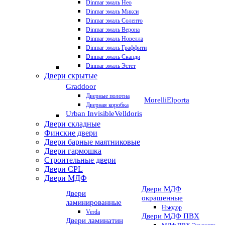
Dinmar эмаль Нео
Dinmar эмаль Микси
Dinmar эмаль Соленто
Dinmar эмаль Верона
Dinmar эмаль Новелла
Dinmar эмаль Граффити
Dinmar эмаль Сканди
Dinmar эмаль Эстет
Двери скрытые
Graddoor
Дверные полотна
Morelli
Elporta
Дверная коробка
Urban Invisible
Velldoris
Двери складные
Финские двери
Двери барные маятниковые
Двери гармошка
Строительные двери
Двери CРL
Двери МДФ
Двери МДФ
Двери
окрашенные
ламинированные
Ньюдор
Verda
Двери МДФ ПВХ
Двери ламинатин