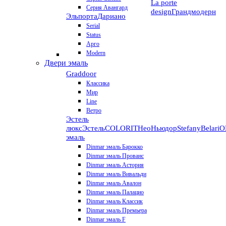
La porte
Серия Авангард
design
Грандмодерн
Эльпорта
Дариано
Serial
Status
Арго
Modern
Двери эмаль
Graddoor
Классика
Мир
Line
Ветро
Эстель
люкс
Эстель
COLORIT
НеоНьюдор
Stefany
Belari
О
эмаль
Dinmar эмаль Барокко
Dinmar эмаль Прованс
Dinmar эмаль Астория
Dinmar эмаль Вивальди
Dinmar эмаль Авалон
Dinmar эмаль Палацио
Dinmar эмаль Классик
Dinmar эмаль Премьера
Dinmar эмаль F