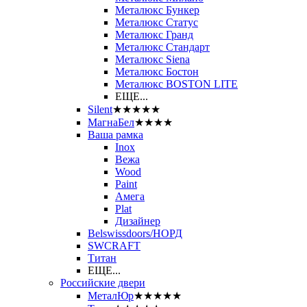
Металюкс Бункер
Металюкс Статус
Металюкс Гранд
Металюкс Стандарт
Металюкс Siena
Металюкс Бостон
Металюкс BOSTON LITE
ЕЩЕ...
Silent
★★★★★
МагнаБел
★★★★
Ваша рамка
Inox
Вежа
Wood
Paint
Амега
Plat
Дизайнер
Belswissdoors/НОРД
SWCRAFT
Титан
ЕЩЕ...
Российские двери
МеталЮр
★★★★★