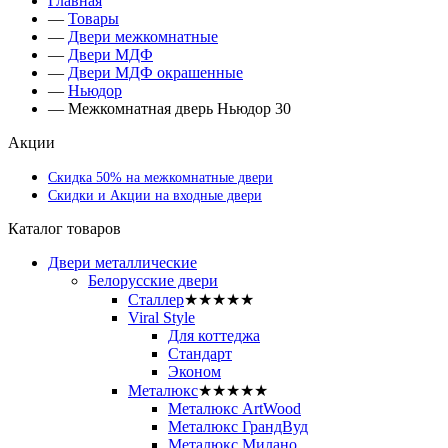
Главная
—
Товары
—
Двери межкомнатные
—
Двери МДФ
—
Двери МДФ окрашенные
—
Ньюдор
—
Межкомнатная дверь Ньюдор 30
Акции
Скидка 50% на межкомнатные двери
Скидки и Акции на входные двери
Каталог товаров
Двери металлические
Белорусские двери
Сталлер
★★★★★
Viral Style
Для коттеджа
Стандарт
Эконом
Металюкс
★★★★★
Металюкс ArtWood
Металюкс ГрандВуд
Металюкс Милано