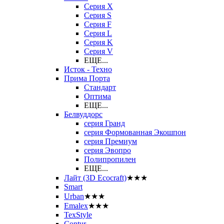
Серия X
Серия S
Серия F
Серия L
Серия K
Серия V
ЕЩЕ...
Исток - Техно
Прима Порта
Стандарт
Оптима
ЕЩЕ...
Белвуддорс
серия Гранд
серия Формованная Экошпон
серия Премиум
серия Эвопро
Полипропилен
ЕЩЕ...
Лайт (3D Ecocraft)
★★★
Smart
Urban
★★★
Emalex
★★★
TexStyle
Contur