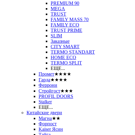
PREMIUM 90
MEGA
TRUST
FAMILY MASS 70
FAMILY ECO
TRUST PRIME
SLIM
Заказные
CITY SMART
TERMO STANDART
HOME ECO
ТЕRМО SPLIT
ЕЩЕ...
Промет
★★★★
Гарда
★★★★
Феррони
Стройгост
★★★
PROFIL DOORS
Stalker
ЕЩЕ...
Китайские двери
Магна
★★
Форпост
Kaiser Ясин
Тайга