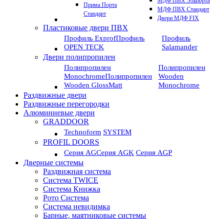
МДФ ПВХ Эльпорта
Прима Порта
МДФ ПВХ Стандарт
Стандарт
Двери МДФ FIX
Пластиковые двери ПВХ
Профиль Exprof
Профиль
Профиль
OPEN TECK
Salamander
Двери полипропилен
Полипропилен
Полипропилен
Monochrome
Полипропилен
Wooden
Wooden GlossMatt
Monochrome
Раздвижные двери
Раздвижные перегородки
Алюминиевые двери
GRADDOOR
Technoform
SYSTEM
PROFIL DOORS
Серия AG
Серия AGK
Серия AGP
Дверные системы
Раздвижная система
Система TWICE
Система Книжка
Рото Система
Система невидимка
Барные, маятниковые системы