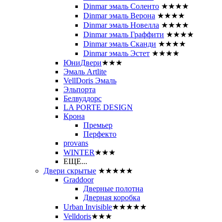
Dinmar эмаль Соленто
★★★★
Dinmar эмаль Верона
★★★★
Dinmar эмаль Новелла
★★★★
Dinmar эмаль Граффити
★★★★
Dinmar эмаль Сканди
★★★★
Dinmar эмаль Эстет
★★★★
ЮниДвери
★★★
Эмаль Artlite
VellDoris Эмаль
Эльпорта
Белвуддорс
LA PORTE DESIGN
Крона
Премьер
Перфекто
provans
WINTER
★★★
ЕЩЕ...
Двери скрытые
★★★★★
Graddoor
Дверные полотна
Дверная коробка
Urban Invisible
★★★★★
Velldoris
★★★