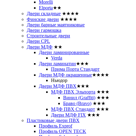
Morelli
Elporta
★★
Двери складные
★★★★
Финские двери
★★★★
Двери барные маятниковые
Двери гармошка
Строительные двери
Двери CРL
Двери МДФ
★★
Двери ламинированные
Verda
Двери ламинатин
★★★
Прима Порта Стандарт
Двери МДФ окрашенные
★★★★
Ньюдор
Двери МДФ ПВХ
★★★
МДФ ПВХ Эльпорта
★★★
Винил (Graffiti)
★★★
Браво (Bravo)
★★★
МДФ ПВХ Стандарт
★★★
Двери МДФ FIX
★★★
Пластиковые двери ПВХ
Профиль Exprof
Профиль OPEN TECK