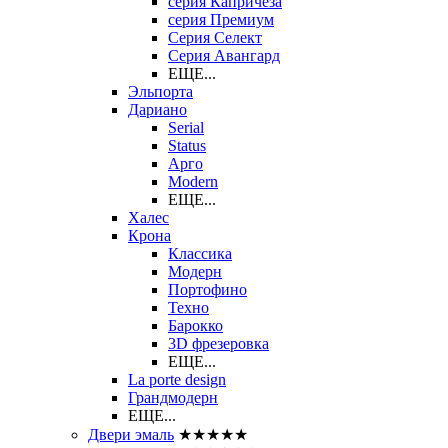
серия Капричеза
серия Премиум
Серия Селект
Серия Авангард
ЕЩЕ...
Эльпорта
Дариано
Serial
Status
Арго
Modern
ЕЩЕ...
Халес
Крона
Классика
Модерн
Портофино
Техно
Барокко
3D фрезеровка
ЕЩЕ...
La porte design
Грандмодерн
ЕЩЕ...
Двери эмаль
★★★★★