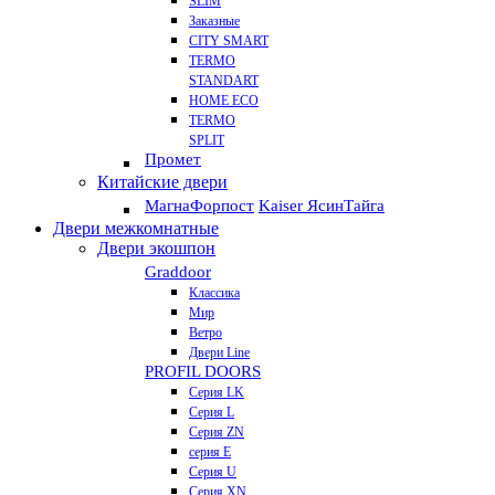
SLIM
Заказные
CITY SMART
TERMO
STANDART
HOME ECO
ТЕRМО
SPLIT
Промет
Китайские двери
Магна
Форпост
Kaiser Ясин
Тайга
Двери межкомнатные
Двери экошпон
Graddoor
Классика
Мир
Ветро
Двери Line
PROFIL DOORS
Серия LK
Серия L
Серия ZN
серия E
Серия U
Серия XN