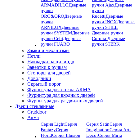
ARMADILLO
Дверные
ручки Ajax
Дверные
ручки
ручки
ORO&ORO
Дверные
Rucetti
Дверные
ручки
ручки INOX
Дверные
ARNILUX
Дверные
ручки STILE
ручки SYSTEM
Дверные
Дверные ручки
ручки Cebi
Дверные
Corona
Дверные
ручки FUARO
ручки STERK
Замки и механизмы
Петли
Накладки на цилиндр
Завертки к ручкам
Стопоры для дверей
Доводчики
Скрытый порог
Фурнитура для стекла АКМА
Фурнитура для входных дверей
Фурнитура для раздвижных дверей
Двери стеклянные
Graddoor
Акма
Серия Light
Серия
Серия Satin
Серия
Fantazy
Серия
Imagination
Серия Art-
Florid
Серия Illusion
Deсor
Серия Mirra