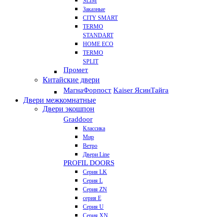
SLIM
Заказные
CITY SMART
TERMO
STANDART
HOME ECO
ТЕRМО
SPLIT
Промет
Китайские двери
Магна
Форпост
Kaiser Ясин
Тайга
Двери межкомнатные
Двери экошпон
Graddoor
Классика
Мир
Ветро
Двери Line
PROFIL DOORS
Серия LK
Серия L
Серия ZN
серия E
Серия U
Серия XN