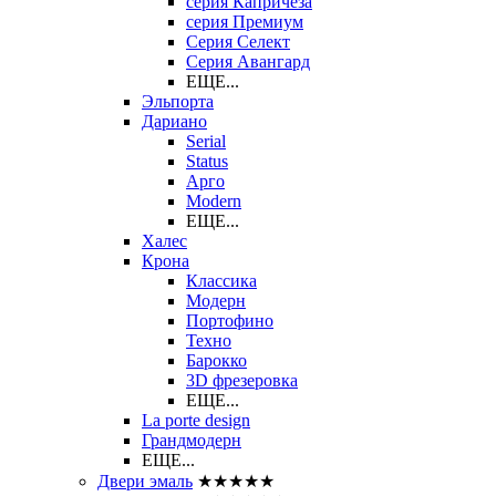
серия Капричеза
серия Премиум
Серия Селект
Серия Авангард
ЕЩЕ...
Эльпорта
Дариано
Serial
Status
Арго
Modern
ЕЩЕ...
Халес
Крона
Классика
Модерн
Портофино
Техно
Барокко
3D фрезеровка
ЕЩЕ...
La porte design
Грандмодерн
ЕЩЕ...
Двери эмаль
★★★★★