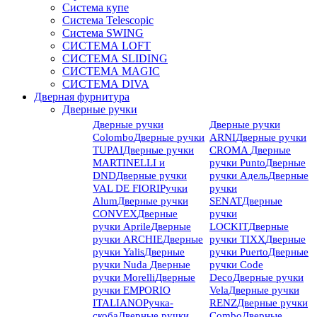
Система купе
Система Telescopic
Система SWING
СИСТЕМА LOFT
СИСТЕМА SLIDING
СИСТЕМА MAGIC
СИСТЕМА DIVA
Дверная фурнитура
Дверные ручки
Дверные ручки
Дверные ручки
Colombo
Дверные ручки
ARNI
Дверные ручки
TUPAI
Дверные ручки
CROMA
Дверные
MARTINELLI и
ручки Punto
Дверные
DND
Дверные ручки
ручки Адель
Дверные
VAL DE FIORI
Ручки
ручки
Alum
Дверные ручки
SENAT
Дверные
CONVEX
Дверные
ручки
ручки Aprile
Дверные
LOCKIT
Дверные
ручки ARCHIE
Дверные
ручки TIXX
Дверные
ручки Yalis
Дверные
ручки Puerto
Дверные
ручки Nuda
Дверные
ручки Code
ручки Morelli
Дверные
Deco
Дверные ручки
ручки EMPORIO
Vela
Дверные ручки
ITALIANO
Ручка-
RENZ
Дверные ручки
скоба
Дверные ручки
Combo
Дверные