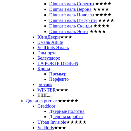
Dinmar эмаль Соленто
★★★★
Dinmar эмаль Верона
★★★★
Dinmar эмаль Новелла
★★★★
Dinmar эмаль Граффити
★★★★
Dinmar эмаль Сканди
★★★★
Dinmar эмаль Эстет
★★★★
ЮниДвери
★★★
Эмаль Artlite
VellDoris Эмаль
Эльпорта
Белвуддорс
LA PORTE DESIGN
Крона
Премьер
Перфекто
provans
WINTER
★★★
ЕЩЕ...
Двери скрытые
★★★★★
Graddoor
Дверные полотна
Дверная коробка
Urban Invisible
★★★★★
Velldoris
★★★