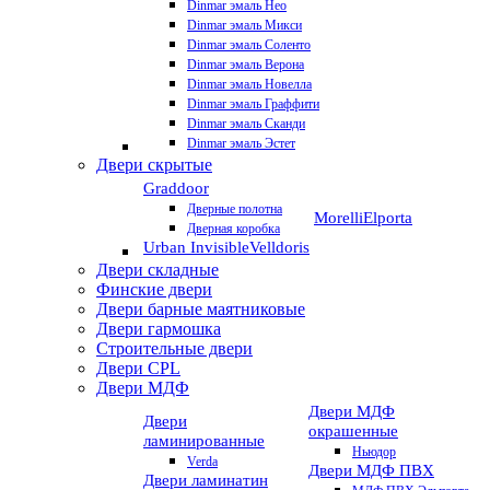
Dinmar эмаль Нео
Dinmar эмаль Микси
Dinmar эмаль Соленто
Dinmar эмаль Верона
Dinmar эмаль Новелла
Dinmar эмаль Граффити
Dinmar эмаль Сканди
Dinmar эмаль Эстет
Двери скрытые
Graddoor
Дверные полотна
Morelli
Elporta
Дверная коробка
Urban Invisible
Velldoris
Двери складные
Финские двери
Двери барные маятниковые
Двери гармошка
Строительные двери
Двери CРL
Двери МДФ
Двери МДФ
Двери
окрашенные
ламинированные
Ньюдор
Verda
Двери МДФ ПВХ
Двери ламинатин