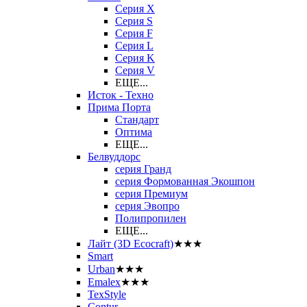
Серия X
Серия S
Серия F
Серия L
Серия K
Серия V
ЕЩЕ...
Исток - Техно
Прима Порта
Стандарт
Оптима
ЕЩЕ...
Белвуддорс
серия Гранд
серия Формованная Экошпон
серия Премиум
серия Эвопро
Полипропилен
ЕЩЕ...
Лайт (3D Ecocraft)
★★★
Smart
Urban
★★★
Emalex
★★★
TexStyle
Contur