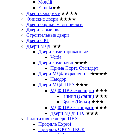
Morelli
Elporta
★★
Двери складные
★★★★
Финские двери
★★★★
Двери барные маятниковые
Двери гармошка
Строительные двери
Двери CРL
Двери МДФ
★★
Двери ламинированные
Verda
Двери ламинатин
★★★
Прима Порта Стандарт
Двери МДФ окрашенные
★★★★
Ньюдор
Двери МДФ ПВХ
★★★
МДФ ПВХ Эльпорта
★★★
Винил (Graffiti)
★★★
Браво (Bravo)
★★★
МДФ ПВХ Стандарт
★★★
Двери МДФ FIX
★★★
Пластиковые двери ПВХ
Профиль Exprof
Профиль OPEN TECK