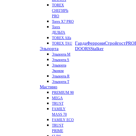
TOREX
СНЕГИРЬ
PRO
Torex X7 PRO
Torex
ДЕЛЬТА
TOREX Alfa
Гарда
Феррони
Стройгост
PROF
TOREX TAU
Эльпорта
DOORS
Stalker
Эльпорта M
Эльпорта S
Эльпорта
Эконом
Эльпорта R
Эльпорта Т
Мастино
PREMIUM 90
MEGA
TRUST
FAMILY
MASS 70
FAMILY ECO
TRUST
PRIME