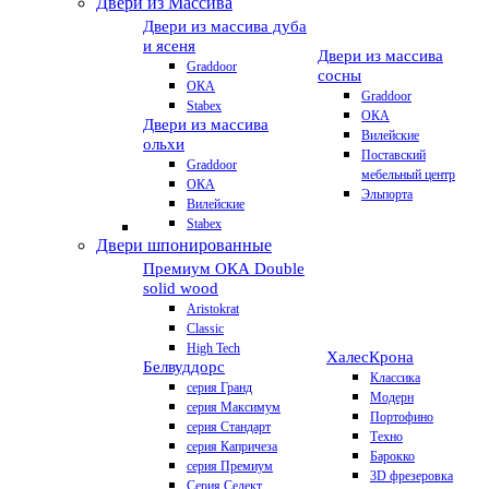
Двери из Массива
Двери из массива дуба
и ясеня
Двери из массива
Graddoor
сосны
ОКА
Graddoor
Stabex
ОКА
Двери из массива
Вилейские
ольхи
Поставский
Graddoor
мебельный центр
ОКА
Эльпорта
Вилейские
Stabex
Двери шпонированные
Премиум
ОКА Double
solid wood
Aristokrat
Classic
High Tech
Халес
Крона
Белвуддорс
Классика
серия Гранд
Модерн
серия Максимум
Портофино
серия Стандарт
Техно
серия Капричеза
Барокко
серия Премиум
3D фрезеровка
Серия Селект