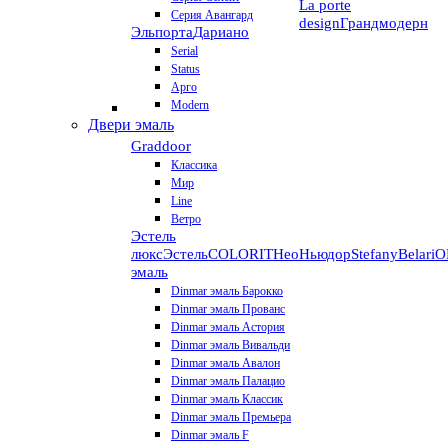
La porte
Серия Авангард
design
Грандмодерн
Эльпорта
Дариано
Serial
Status
Арго
Modern
Двери эмаль
Graddoor
Классика
Мир
Line
Ветро
Эстель
люкс
Эстель
COLORIT
НеоНьюдор
Stefany
Belari
О
эмаль
Dinmar эмаль Барокко
Dinmar эмаль Прованс
Dinmar эмаль Астория
Dinmar эмаль Вивальди
Dinmar эмаль Авалон
Dinmar эмаль Палацио
Dinmar эмаль Классик
Dinmar эмаль Премьера
Dinmar эмаль F