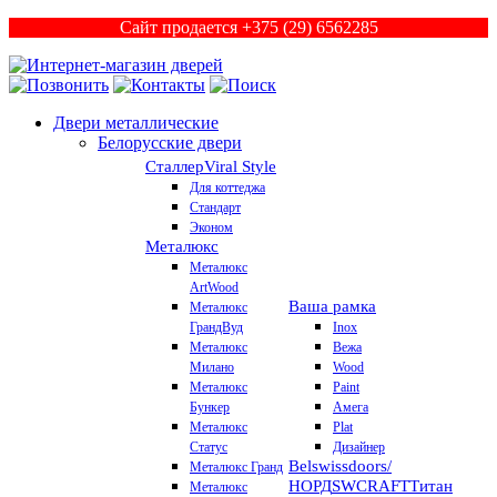
Сайт продается +375 (29) 6562285
Двери металлические
Белорусские двери
Сталлер
Viral Style
Для коттеджа
Стандарт
Эконом
Металюкс
Металюкс
ArtWood
Ваша рамка
Металюкс
ГрандВуд
Inox
Металюкс
Вежа
Милано
Wood
Металюкс
Paint
Бункер
Амега
Металюкс
Plat
Статус
Дизайнер
Belswissdoors/
Металюкс Гранд
НОРД
SWCRAFT
Титан
Металюкс