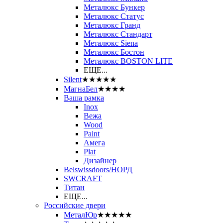
Металюкс Бункер
Металюкс Статус
Металюкс Гранд
Металюкс Стандарт
Металюкс Siena
Металюкс Бостон
Металюкс BOSTON LITE
ЕЩЕ...
Silent
★★★★★
МагнаБел
★★★★
Ваша рамка
Inox
Вежа
Wood
Paint
Амега
Plat
Дизайнер
Belswissdoors/НОРД
SWCRAFT
Титан
ЕЩЕ...
Российские двери
МеталЮр
★★★★★