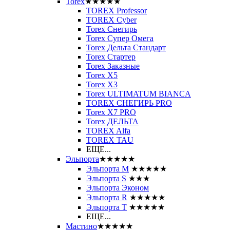
Torex
★★★★★
TOREX Professor
TOREX Cyber
Torex Снегирь
Torex Супер Омега
Torex Дельта Стандарт
Torex Стартер
Torex Заказные
Torex Х5
Torex Х3
Torex ULTIMATUM BIANCA
TOREX СНЕГИРЬ PRO
Torex X7 PRO
Torex ДЕЛЬТА
TOREX Alfa
TOREX TAU
ЕЩЕ...
Эльпорта
★★★★★
Эльпорта M
★★★★★
Эльпорта S
★★★
Эльпорта Эконом
Эльпорта R
★★★★★
Эльпорта Т
★★★★★
ЕЩЕ...
Мастино
★★★★★