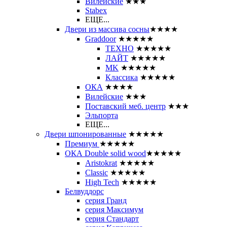
Вилейские
★★★
Stabex
ЕЩЕ...
Двери из массива сосны
★★★★
Graddoor
★★★★★
ТЕХНО
★★★★★
ЛАЙТ
★★★★★
MK
★★★★★
Классика
★★★★★
ОКА
★★★★
Вилейские
★★★
Поставский меб. центр
★★★
Эльпорта
ЕЩЕ...
Двери шпонированные
★★★★★
Премиум
★★★★★
ОКА Double solid wood
★★★★★
Aristokrat
★★★★★
Classic
★★★★★
High Tech
★★★★★
Белвуддорс
серия Гранд
серия Максимум
серия Стандарт