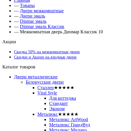
Главная
—
Товары
—
Двери межкомнатные
—
Двери эмаль
—
Dinmar эмаль
—
Dinmar эмаль Классик
—
Межкомнатная дверь Динмар Классик 10
Акции
Скидка 50% на межкомнатные двери
Скидки и Акции на входные двери
Каталог товаров
Двери металлические
Белорусские двери
Сталлер
★★★★★
Viral Style
Для коттеджа
Стандарт
Эконом
Металюкс
★★★★★
Металюкс ArtWood
Металюкс ГрандВуд
Металюкс Милано