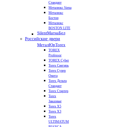
Стандарт
Металюкс Siena
Металюкс
Бостон
Металюкс
BOSTON LITE
Silent
МагнаБел
Российские двери
МеталЮр
Torex
TOREX
Professor
TOREX Cyber
Torex Снегирь
Torex Супер
Омега
Torex Дельта
Стандарт
Torex Стартер
Torex
Заказные
Torex Х5
Torex Х3
Torex
ULTIMATUM
BIANCA