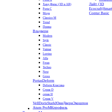
Лайт (3D
Хард Флекс (3D и AR)
Ecocraft)
Smar
Porta C
Contur
Basic
Мода
Classico M
Trend
Прима
Владвери
Modern
Style
Classic
Vaimar
Lorrino
Alfa
Feran
Techno
Next
Gross
Portas
Deform
Deform Классика
Серия D
серия H
Серия V
VellDoris
Stark
ЮниДвери
Экошпон
Atum Pro
МКпрофиль