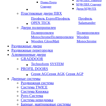
МДФ ПВХ Эльпорта
Прима Порта
МДФ ПВХ Стандарт
Стандарт
Двери МДФ FIX
Пластиковые двери ПВХ
Профиль Exprof
Профиль
Профиль
OPEN TECK
Salamander
Двери полипропилен
Полипропилен
Полипропилен
Monochrome
Полипропилен
Wooden
Wooden GlossMatt
Monochrome
Раздвижные двери
Раздвижные перегородки
Алюминиевые двери
GRADDOOR
Technoform
SYSTEM
PROFIL DOORS
Серия AG
Серия AGK
Серия AGP
Дверные системы
Раздвижная система
Система TWICE
Система Книжка
Рото Система
Система невидимка
Барные, маятниковые системы