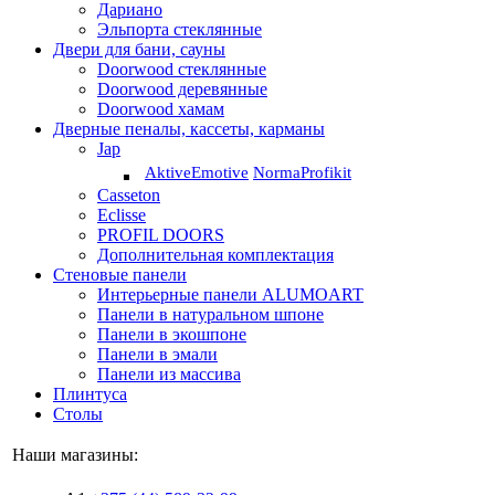
Дариано
Эльпорта стеклянные
Двери для бани, сауны
Doorwood стеклянные
Doorwood деревянные
Doorwood хамам
Дверные пеналы, кассеты, карманы
Jap
Aktive
Emotive
Norma
Profikit
Casseton
Eclisse
PROFIL DOORS
Дополнительная комплектация
Стеновые панели
Интерьерные панели ALUMOART
Панели в натуральном шпоне
Панели в экошпоне
Панели в эмали
Панели из массива
Плинтуса
Столы
Наши магазины: