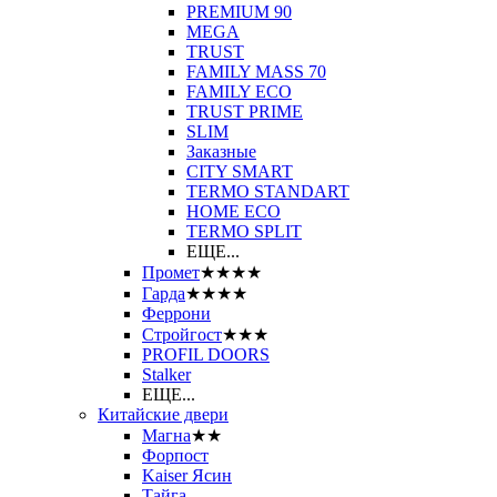
PREMIUM 90
MEGA
TRUST
FAMILY MASS 70
FAMILY ECO
TRUST PRIME
SLIM
Заказные
CITY SMART
TERMO STANDART
HOME ECO
ТЕRМО SPLIT
ЕЩЕ...
Промет
★★★★
Гарда
★★★★
Феррони
Стройгост
★★★
PROFIL DOORS
Stalker
ЕЩЕ...
Китайские двери
Магна
★★
Форпост
Kaiser Ясин
Тайга