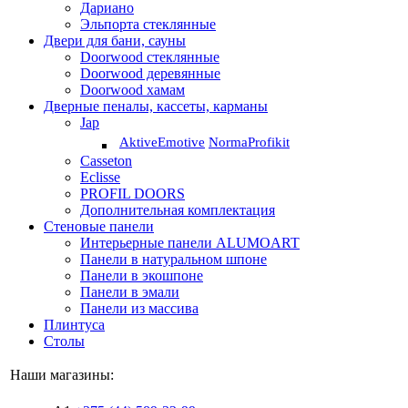
Дариано
Эльпорта стеклянные
Двери для бани, сауны
Doorwood стеклянные
Doorwood деревянные
Doorwood хамам
Дверные пеналы, кассеты, карманы
Jap
Aktive
Emotive
Norma
Profikit
Casseton
Eclisse
PROFIL DOORS
Дополнительная комплектация
Стеновые панели
Интерьерные панели ALUMOART
Панели в натуральном шпоне
Панели в экошпоне
Панели в эмали
Панели из массива
Плинтуса
Столы
Наши магазины: