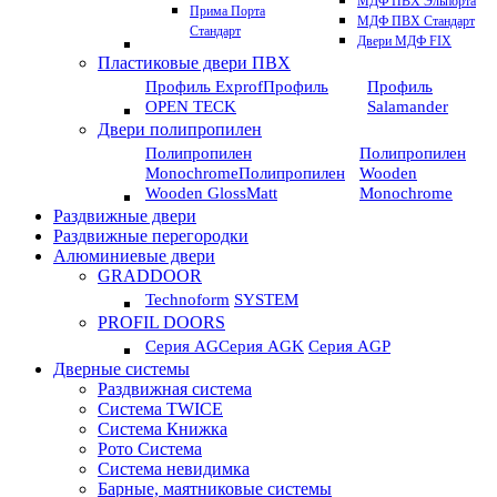
МДФ ПВХ Эльпорта
Прима Порта
МДФ ПВХ Стандарт
Стандарт
Двери МДФ FIX
Пластиковые двери ПВХ
Профиль Exprof
Профиль
Профиль
OPEN TECK
Salamander
Двери полипропилен
Полипропилен
Полипропилен
Monochrome
Полипропилен
Wooden
Wooden GlossMatt
Monochrome
Раздвижные двери
Раздвижные перегородки
Алюминиевые двери
GRADDOOR
Technoform
SYSTEM
PROFIL DOORS
Серия AG
Серия AGK
Серия AGP
Дверные системы
Раздвижная система
Система TWICE
Система Книжка
Рото Система
Система невидимка
Барные, маятниковые системы