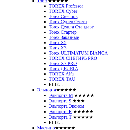
Torex
★★★★★
TOREX Professor
TOREX Cyber
Torex Снегирь
Torex Супер Омега
Torex Дельта Стандарт
Torex Стартер
Torex Заказные
Torex Х5
Torex Х3
Torex ULTIMATUM BIANCA
TOREX СНЕГИРЬ PRO
Torex X7 PRO
Torex ДЕЛЬТА
TOREX Alfa
TOREX TAU
ЕЩЕ...
Эльпорта
★★★★★
Эльпорта M
★★★★★
Эльпорта S
★★★
Эльпорта Эконом
Эльпорта R
★★★★★
Эльпорта Т
★★★★★
ЕЩЕ...
Мастино
★★★★★