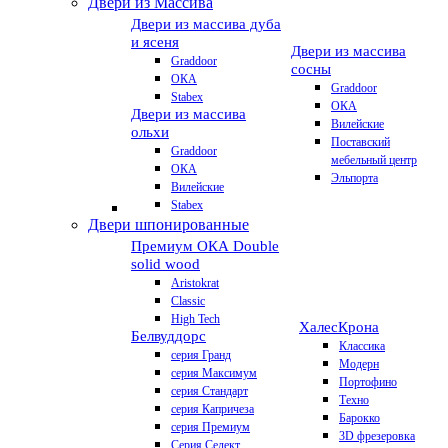
Двери из Массива
Двери из массива дуба
и ясеня
Двери из массива
Graddoor
сосны
ОКА
Graddoor
Stabex
ОКА
Двери из массива
Вилейские
ольхи
Поставский
Graddoor
мебельный центр
ОКА
Эльпорта
Вилейские
Stabex
Двери шпонированные
Премиум
ОКА Double
solid wood
Aristokrat
Classic
High Tech
Халес
Крона
Белвуддорс
Классика
серия Гранд
Модерн
серия Максимум
Портофино
серия Стандарт
Техно
серия Капричеза
Барокко
серия Премиум
3D фрезеровка
Серия Селект