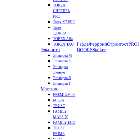
TOREX
СНЕГИРЬ
PRO
Torex X7 PRO
Torex
ДЕЛЬТА
TOREX Alfa
Гарда
Феррони
Стройгост
PROF
TOREX TAU
Эльпорта
DOORS
Stalker
Эльпорта M
Эльпорта S
Эльпорта
Эконом
Эльпорта R
Эльпорта Т
Мастино
PREMIUM 90
MEGA
TRUST
FAMILY
MASS 70
FAMILY ECO
TRUST
PRIME