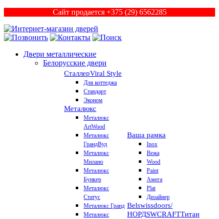
Сайт продается +375 (29) 6562285
Двери металлические
Белорусские двери
Сталлер
Viral Style
Для коттеджа
Стандарт
Эконом
Металюкс
Металюкс
ArtWood
Ваша рамка
Металюкс
ГрандВуд
Inox
Металюкс
Вежа
Милано
Wood
Металюкс
Paint
Бункер
Амега
Металюкс
Plat
Статус
Дизайнер
Belswissdoors/
Металюкс Гранд
НОРД
SWCRAFT
Титан
Металюкс