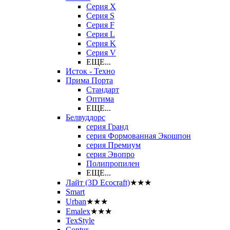
Серия X
Серия S
Серия F
Серия L
Серия K
Серия V
ЕЩЕ...
Исток - Техно
Прима Порта
Стандарт
Оптима
ЕЩЕ...
Белвуддорс
серия Гранд
серия Формованная Экошпон
серия Премиум
серия Эвопро
Полипропилен
ЕЩЕ...
Лайт (3D Ecocraft)
★★★
Smart
Urban
★★★
Emalex
★★★
TexStyle
Contur