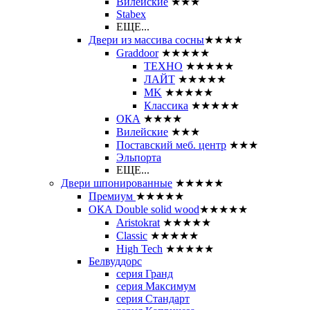
Вилейские
★★★
Stabex
ЕЩЕ...
Двери из массива сосны
★★★★
Graddoor
★★★★★
ТЕХНО
★★★★★
ЛАЙТ
★★★★★
MK
★★★★★
Классика
★★★★★
ОКА
★★★★
Вилейские
★★★
Поставский меб. центр
★★★
Эльпорта
ЕЩЕ...
Двери шпонированные
★★★★★
Премиум
★★★★★
ОКА Double solid wood
★★★★★
Aristokrat
★★★★★
Classic
★★★★★
High Tech
★★★★★
Белвуддорс
серия Гранд
серия Максимум
серия Стандарт