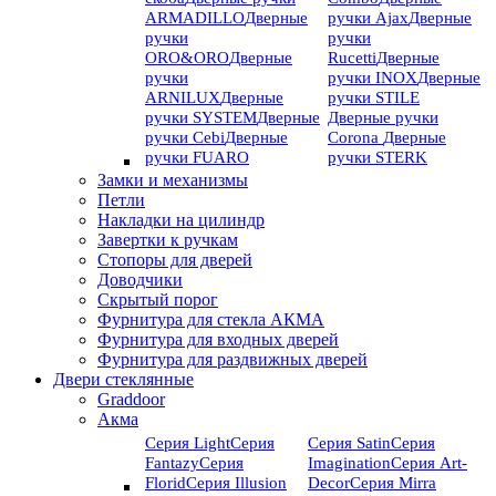
ARMADILLO
Дверные
ручки Ajax
Дверные
ручки
ручки
ORO&ORO
Дверные
Rucetti
Дверные
ручки
ручки INOX
Дверные
ARNILUX
Дверные
ручки STILE
ручки SYSTEM
Дверные
Дверные ручки
ручки Cebi
Дверные
Corona
Дверные
ручки FUARO
ручки STERK
Замки и механизмы
Петли
Накладки на цилиндр
Завертки к ручкам
Стопоры для дверей
Доводчики
Скрытый порог
Фурнитура для стекла АКМА
Фурнитура для входных дверей
Фурнитура для раздвижных дверей
Двери стеклянные
Graddoor
Акма
Серия Light
Серия
Серия Satin
Серия
Fantazy
Серия
Imagination
Серия Art-
Florid
Серия Illusion
Deсor
Серия Mirra