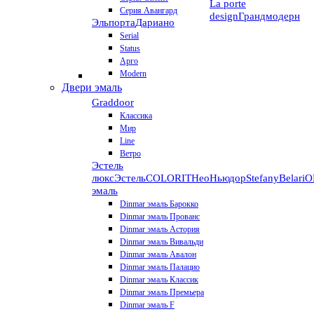
La porte
Серия Авангард
design
Грандмодерн
Эльпорта
Дариано
Serial
Status
Арго
Modern
Двери эмаль
Graddoor
Классика
Мир
Line
Ветро
Эстель
люкс
Эстель
COLORIT
НеоНьюдор
Stefany
Belari
О
эмаль
Dinmar эмаль Барокко
Dinmar эмаль Прованс
Dinmar эмаль Астория
Dinmar эмаль Вивальди
Dinmar эмаль Авалон
Dinmar эмаль Палацио
Dinmar эмаль Классик
Dinmar эмаль Премьера
Dinmar эмаль F