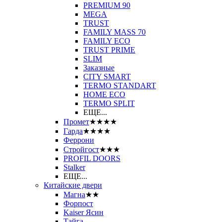
PREMIUM 90
MEGA
TRUST
FAMILY MASS 70
FAMILY ECO
TRUST PRIME
SLIM
Заказные
CITY SMART
TERMO STANDART
HOME ECO
ТЕRМО SPLIT
ЕЩЕ...
Промет
★★★★
Гарда
★★★★
Феррони
Стройгост
★★★
PROFIL DOORS
Stalker
ЕЩЕ...
Китайские двери
Магна
★★
Форпост
Kaiser Ясин
Тайга