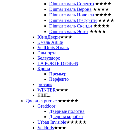
Dinmar эмаль Соленто
★★★★
Dinmar эмаль Верона
★★★★
Dinmar эмаль Новелла
★★★★
Dinmar эмаль Граффити
★★★★
Dinmar эмаль Сканди
★★★★
Dinmar эмаль Эстет
★★★★
ЮниДвери
★★★
Эмаль Artlite
VellDoris Эмаль
Эльпорта
Белвуддорс
LA PORTE DESIGN
Крона
Премьер
Перфекто
provans
WINTER
★★★
ЕЩЕ...
Двери скрытые
★★★★★
Graddoor
Дверные полотна
Дверная коробка
Urban Invisible
★★★★★
Velldoris
★★★