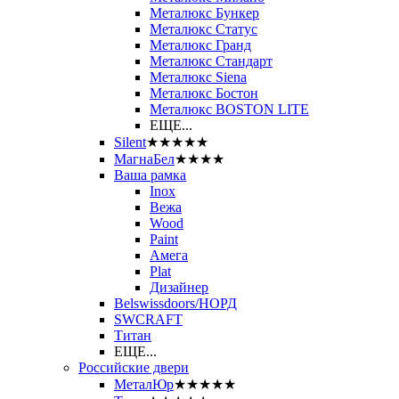
Металюкс Бункер
Металюкс Статус
Металюкс Гранд
Металюкс Стандарт
Металюкс Siena
Металюкс Бостон
Металюкс BOSTON LITE
ЕЩЕ...
Silent
★★★★★
МагнаБел
★★★★
Ваша рамка
Inox
Вежа
Wood
Paint
Амега
Plat
Дизайнер
Belswissdoors/НОРД
SWCRAFT
Титан
ЕЩЕ...
Российские двери
МеталЮр
★★★★★