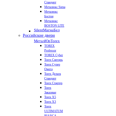
Стандарт
Металюкс Siena
Металюкс
Бостон
Металюкс
BOSTON LITE
Silent
МагнаБел
Российские двери
МеталЮр
Torex
TOREX
Professor
TOREX Cyber
Torex Снегирь
Torex Супер
Омега
Torex Дельта
Стандарт
Torex Стартер
Torex
Заказные
Torex Х5
Torex Х3
Torex
ULTIMATUM
BIANCA