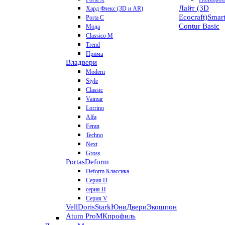
Лайт (3D
Хард Флекс (3D и AR)
Ecocraft)
Smar
Porta C
Contur
Basic
Мода
Classico M
Trend
Прима
Владвери
Modern
Style
Classic
Vaimar
Lorrino
Alfa
Feran
Techno
Next
Gross
Portas
Deform
Deform Классика
Серия D
серия H
Серия V
VellDoris
Stark
ЮниДвери
Экошпон
Atum Pro
МКпрофиль