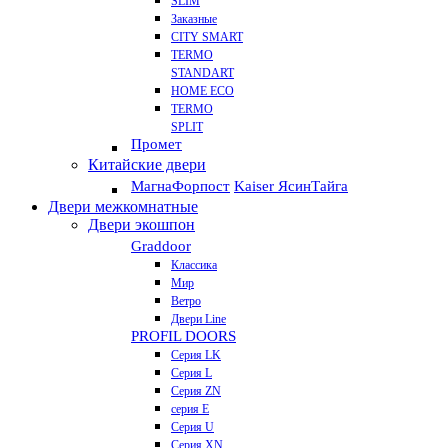
SLIM
Заказные
CITY SMART
TERMO
STANDART
HOME ECO
ТЕRМО
SPLIT
Промет
Китайские двери
Магна
Форпост
Kaiser Ясин
Тайга
Двери межкомнатные
Двери экошпон
Graddoor
Классика
Мир
Ветро
Двери Line
PROFIL DOORS
Серия LK
Серия L
Серия ZN
серия E
Серия U
Серия XN