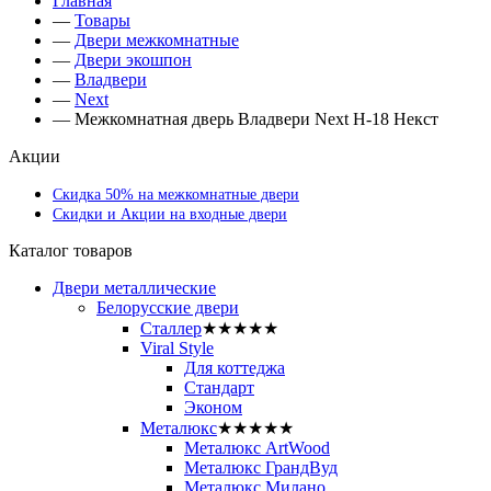
Главная
—
Товары
—
Двери межкомнатные
—
Двери экошпон
—
Владвери
—
Next
—
Межкомнатная дверь Владвери Next H-18 Некст
Акции
Скидка 50% на межкомнатные двери
Скидки и Акции на входные двери
Каталог товаров
Двери металлические
Белорусские двери
Сталлер
★★★★★
Viral Style
Для коттеджа
Стандарт
Эконом
Металюкс
★★★★★
Металюкс ArtWood
Металюкс ГрандВуд
Металюкс Милано