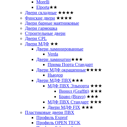
Morelli
Elporta
★★
Двери складные
★★★★
Финские двери
★★★★
Двери барные маятниковые
Двери гармошка
Строительные двери
Двери CРL
Двери МДФ
★★
Двери ламинированные
Verda
Двери ламинатин
★★★
Прима Порта Стандарт
Двери МДФ окрашенные
★★★★
Ньюдор
Двери МДФ ПВХ
★★★
МДФ ПВХ Эльпорта
★★★
Винил (Graffiti)
★★★
Браво (Bravo)
★★★
МДФ ПВХ Стандарт
★★★
Двери МДФ FIX
★★★
Пластиковые двери ПВХ
Профиль Exprof
Профиль OPEN TECK