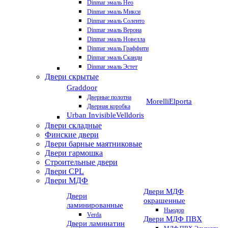
Dinmar эмаль Нео
Dinmar эмаль Микси
Dinmar эмаль Соленто
Dinmar эмаль Верона
Dinmar эмаль Новелла
Dinmar эмаль Граффити
Dinmar эмаль Сканди
Dinmar эмаль Эстет
Двери скрытые
Graddoor
Дверные полотна
Morelli
Elporta
Дверная коробка
Urban Invisible
Velldoris
Двери складные
Финские двери
Двери барные маятниковые
Двери гармошка
Строительные двери
Двери CРL
Двери МДФ
Двери МДФ
Двери
окрашенные
ламинированные
Ньюдор
Verda
Двери МДФ ПВХ
Двери ламинатин