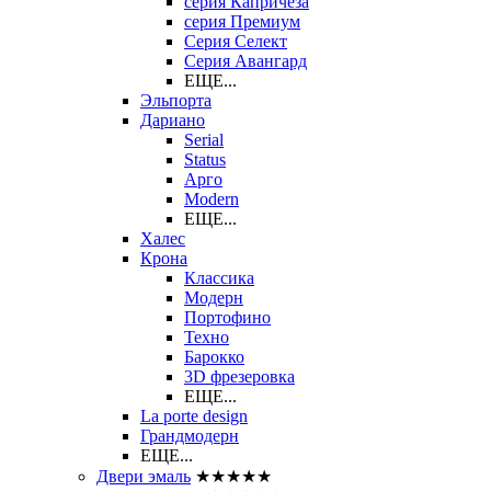
серия Капричеза
серия Премиум
Серия Селект
Серия Авангард
ЕЩЕ...
Эльпорта
Дариано
Serial
Status
Арго
Modern
ЕЩЕ...
Халес
Крона
Классика
Модерн
Портофино
Техно
Барокко
3D фрезеровка
ЕЩЕ...
La porte design
Грандмодерн
ЕЩЕ...
Двери эмаль
★★★★★