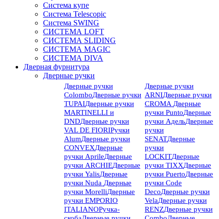
Система купе
Система Telescopic
Система SWING
СИСТЕМА LOFT
СИСТЕМА SLIDING
СИСТЕМА MAGIC
СИСТЕМА DIVA
Дверная фурнитура
Дверные ручки
Дверные ручки
Дверные ручки
Colombo
Дверные ручки
ARNI
Дверные ручки
TUPAI
Дверные ручки
CROMA
Дверные
MARTINELLI и
ручки Punto
Дверные
DND
Дверные ручки
ручки Адель
Дверные
VAL DE FIORI
Ручки
ручки
Alum
Дверные ручки
SENAT
Дверные
CONVEX
Дверные
ручки
ручки Aprile
Дверные
LOCKIT
Дверные
ручки ARCHIE
Дверные
ручки TIXX
Дверные
ручки Yalis
Дверные
ручки Puerto
Дверные
ручки Nuda
Дверные
ручки Code
ручки Morelli
Дверные
Deco
Дверные ручки
ручки EMPORIO
Vela
Дверные ручки
ITALIANO
Ручка-
RENZ
Дверные ручки
скоба
Дверные ручки
Combo
Дверные