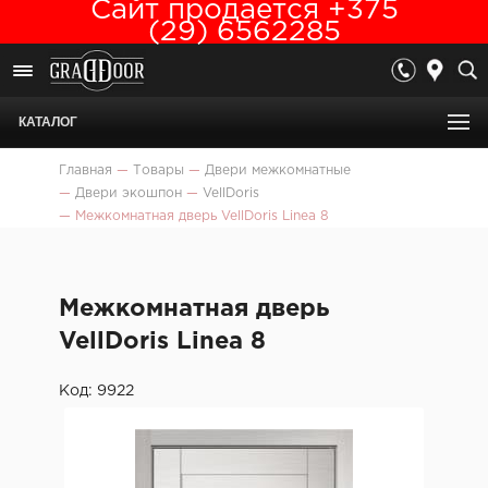
Сайт продается +375
(29) 6562285
КАТАЛОГ
Главная
—
Товары
—
Двери межкомнатные
—
Двери экошпон
—
VellDoris
—
Межкомнатная дверь VellDoris Linea 8
Межкомнатная дверь
VellDoris Linea 8
Код: 9922