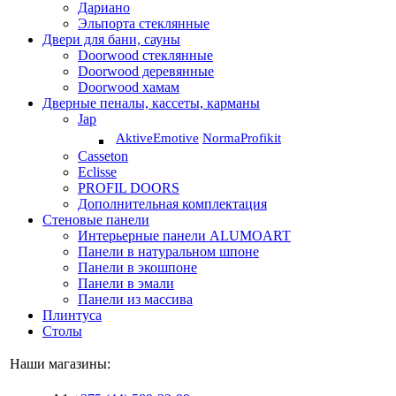
Дариано
Эльпорта стеклянные
Двери для бани, сауны
Doorwood стеклянные
Doorwood деревянные
Doorwood хамам
Дверные пеналы, кассеты, карманы
Jap
Aktive
Emotive
Norma
Profikit
Casseton
Eclisse
PROFIL DOORS
Дополнительная комплектация
Стеновые панели
Интерьерные панели ALUMOART
Панели в натуральном шпоне
Панели в экошпоне
Панели в эмали
Панели из массива
Плинтуса
Столы
Наши магазины: