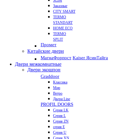
SLIM
Заказные
CITY SMART
TERMO
STANDART
HOME ECO
ТЕRМО
SPLIT
Промет
Китайские двери
Магна
Форпост
Kaiser Ясин
Тайга
Двери межкомнатные
Двери экошпон
Graddoor
Классика
Мир
Ветро
Двери Line
PROFIL DOORS
Серия LK
Серия L
Серия ZN
серия E
Серия U
Серия XN