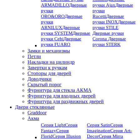
ARMADILLO
Дверные
ручки Ajax
Дверные
ручки
ручки
ORO&ORO
Дверные
Rucetti
Дверные
ручки
ручки INOX
Дверные
ARNILUX
Дверные
ручки STILE
ручки SYSTEM
Дверные
Дверные ручки
ручки Cebi
Дверные
Corona
Дверные
ручки FUARO
ручки STERK
Замки и механизмы
Петли
Накладки на цилиндр
Завертки к ручкам
Стопоры для дверей
Доводчики
Скрытый порог
Фурнитура для стекла АКМА
Фурнитура для входных дверей
Фурнитура для раздвижных дверей
Двери стеклянные
Graddoor
Акма
Серия Light
Серия
Серия Satin
Серия
Fantazy
Серия
Imagination
Серия Art-
Florid
Серия Illusion
Deсor
Серия Mirra