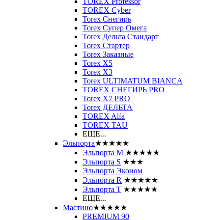
TOREX Professor
TOREX Cyber
Torex Снегирь
Torex Супер Омега
Torex Дельта Стандарт
Torex Стартер
Torex Заказные
Torex Х5
Torex Х3
Torex ULTIMATUM BIANCA
TOREX СНЕГИРЬ PRO
Torex X7 PRO
Torex ДЕЛЬТА
TOREX Alfa
TOREX TAU
ЕЩЕ...
Эльпорта
★★★★★
Эльпорта M
★★★★★
Эльпорта S
★★★
Эльпорта Эконом
Эльпорта R
★★★★★
Эльпорта Т
★★★★★
ЕЩЕ...
Мастино
★★★★★
PREMIUM 90