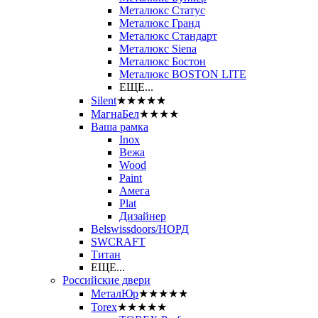
Металюкс Статус
Металюкс Гранд
Металюкс Стандарт
Металюкс Siena
Металюкс Бостон
Металюкс BOSTON LITE
ЕЩЕ...
Silent
★★★★★
МагнаБел
★★★★
Ваша рамка
Inox
Вежа
Wood
Paint
Амега
Plat
Дизайнер
Belswissdoors/НОРД
SWCRAFT
Титан
ЕЩЕ...
Российские двери
МеталЮр
★★★★★
Torex
★★★★★