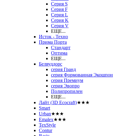
Серия S
Серия F
Серия L
Серия K
Серия V
ЕЩЕ...
Исток - Техно
Прима Порта
Стандарт
Оптима
ЕЩЕ...
Белвуддорс
серия Гранд
серия Формованная Экошпон
серия Премиум
серия Эвопро
Полипропилен
ЕЩЕ...
Лайт (3D Ecocraft)
★★★
Smart
Urban
★★★
Emalex
★★★
TexStyle
Contur
Basic