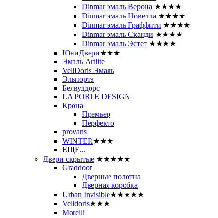
Dinmar эмаль Верона
★★★★
Dinmar эмаль Новелла
★★★★
Dinmar эмаль Граффити
★★★★
Dinmar эмаль Сканди
★★★★
Dinmar эмаль Эстет
★★★★
ЮниДвери
★★★
Эмаль Artlite
VellDoris Эмаль
Эльпорта
Белвуддорс
LA PORTE DESIGN
Крона
Премьер
Перфекто
provans
WINTER
★★★
ЕЩЕ...
Двери скрытые
★★★★★
Graddoor
Дверные полотна
Дверная коробка
Urban Invisible
★★★★★
Velldoris
★★★
Morelli