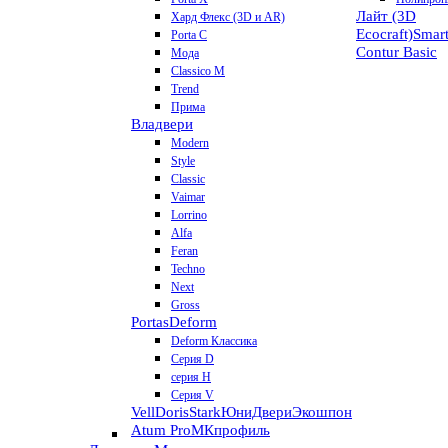
Лайт (3D
Хард Флекс (3D и AR)
Ecocraft)
Smar
Porta C
Contur
Basic
Мода
Classico M
Trend
Прима
Владвери
Modern
Style
Classic
Vaimar
Lorrino
Alfa
Feran
Techno
Next
Gross
Portas
Deform
Deform Классика
Серия D
серия H
Серия V
VellDoris
Stark
ЮниДвери
Экошпон
Atum Pro
МКпрофиль