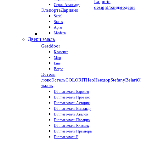
La porte
Серия Авангард
design
Грандмодерн
Эльпорта
Дариано
Serial
Status
Арго
Modern
Двери эмаль
Graddoor
Классика
Мир
Line
Ветро
Эстель
люкс
Эстель
COLORIT
НеоНьюдор
Stefany
Belari
О
эмаль
Dinmar эмаль Барокко
Dinmar эмаль Прованс
Dinmar эмаль Астория
Dinmar эмаль Вивальди
Dinmar эмаль Авалон
Dinmar эмаль Палацио
Dinmar эмаль Классик
Dinmar эмаль Премьера
Dinmar эмаль F