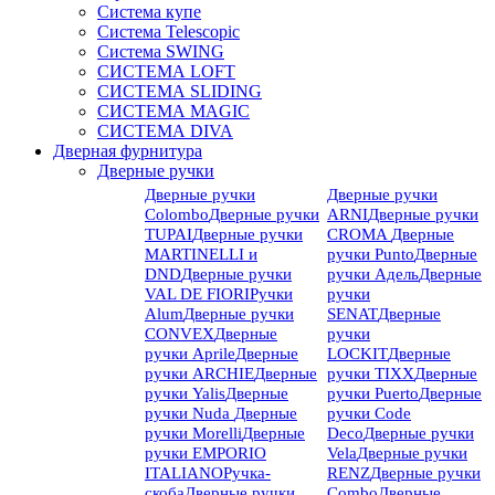
Система купе
Система Telescopic
Система SWING
СИСТЕМА LOFT
СИСТЕМА SLIDING
СИСТЕМА MAGIC
СИСТЕМА DIVA
Дверная фурнитура
Дверные ручки
Дверные ручки
Дверные ручки
Colombo
Дверные ручки
ARNI
Дверные ручки
TUPAI
Дверные ручки
CROMA
Дверные
MARTINELLI и
ручки Punto
Дверные
DND
Дверные ручки
ручки Адель
Дверные
VAL DE FIORI
Ручки
ручки
Alum
Дверные ручки
SENAT
Дверные
CONVEX
Дверные
ручки
ручки Aprile
Дверные
LOCKIT
Дверные
ручки ARCHIE
Дверные
ручки TIXX
Дверные
ручки Yalis
Дверные
ручки Puerto
Дверные
ручки Nuda
Дверные
ручки Code
ручки Morelli
Дверные
Deco
Дверные ручки
ручки EMPORIO
Vela
Дверные ручки
ITALIANO
Ручка-
RENZ
Дверные ручки
скоба
Дверные ручки
Combo
Дверные