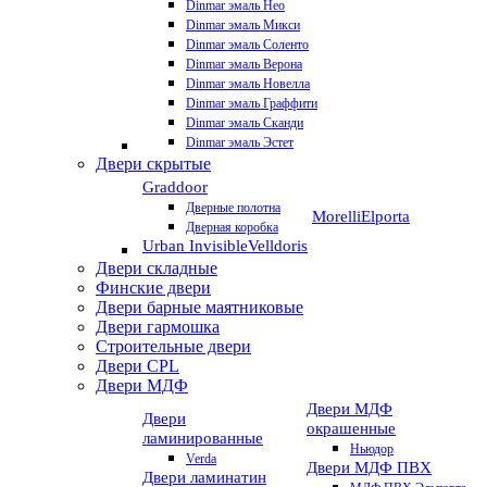
Dinmar эмаль Нео
Dinmar эмаль Микси
Dinmar эмаль Соленто
Dinmar эмаль Верона
Dinmar эмаль Новелла
Dinmar эмаль Граффити
Dinmar эмаль Сканди
Dinmar эмаль Эстет
Двери скрытые
Graddoor
Дверные полотна
Morelli
Elporta
Дверная коробка
Urban Invisible
Velldoris
Двери складные
Финские двери
Двери барные маятниковые
Двери гармошка
Строительные двери
Двери CРL
Двери МДФ
Двери МДФ
Двери
окрашенные
ламинированные
Ньюдор
Verda
Двери МДФ ПВХ
Двери ламинатин