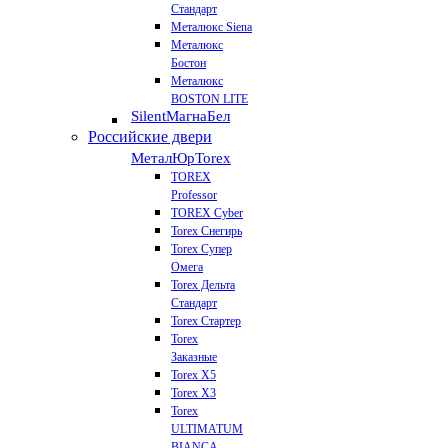
Стандарт
Металюкс Siena
Металюкс
Бостон
Металюкс
BOSTON LITE
Silent
МагнаБел
Российские двери
МеталЮр
Torex
TOREX
Professor
TOREX Cyber
Torex Снегирь
Torex Супер
Омега
Torex Дельта
Стандарт
Torex Стартер
Torex
Заказные
Torex Х5
Torex Х3
Torex
ULTIMATUM
BIANCA