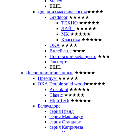
Stabex
ЕЩЕ...
Двери из массива сосны
★★★★
Graddoor
★★★★★
ТЕХНО
★★★★★
ЛАЙТ
★★★★★
MK
★★★★★
Классика
★★★★★
ОКА
★★★★
Вилейские
★★★
Поставский меб. центр
★★★
Эльпорта
ЕЩЕ...
Двери шпонированные
★★★★★
Премиум
★★★★★
ОКА Double solid wood
★★★★★
Aristokrat
★★★★★
Classic
★★★★★
High Tech
★★★★★
Белвуддорс
серия Гранд
серия Максимум
серия Стандарт
серия Капричеза