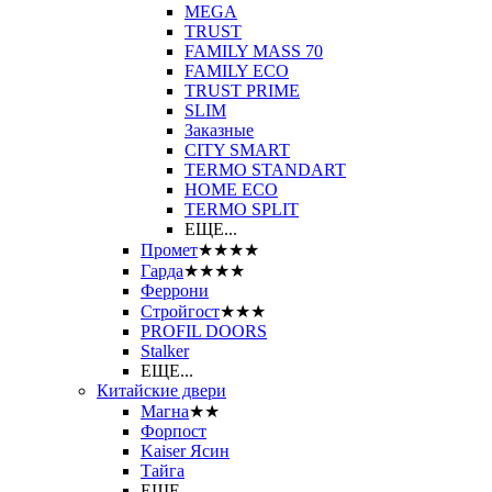
MEGA
TRUST
FAMILY MASS 70
FAMILY ECO
TRUST PRIME
SLIM
Заказные
CITY SMART
TERMO STANDART
HOME ECO
ТЕRМО SPLIT
ЕЩЕ...
Промет
★★★★
Гарда
★★★★
Феррони
Стройгост
★★★
PROFIL DOORS
Stalker
ЕЩЕ...
Китайские двери
Магна
★★
Форпост
Kaiser Ясин
Тайга
ЕЩЕ...