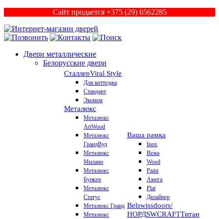
Сайт продается +375 (29) 6562285
Двери металлические
Белорусские двери
Сталлер
Viral Style
Для коттеджа
Стандарт
Эконом
Металюкс
Металюкс
ArtWood
Ваша рамка
Металюкс
ГрандВуд
Inox
Металюкс
Вежа
Милано
Wood
Металюкс
Paint
Бункер
Амега
Металюкс
Plat
Статус
Дизайнер
Belswissdoors/
Металюкс Гранд
НОРД
SWCRAFT
Титан
Металюкс