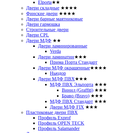
Elporta
★★
Двери складные
★★★★
Финские двери
★★★★
Двери барные маятниковые
Двери гармошка
Строительные двери
Двери CРL
Двери МДФ
★★
Двери ламинированные
Verda
Двери ламинатин
★★★
Прима Порта Стандарт
Двери МДФ окрашенные
★★★★
Ньюдор
Двери МДФ ПВХ
★★★
МДФ ПВХ Эльпорта
★★★
Винил (Graffiti)
★★★
Браво (Bravo)
★★★
МДФ ПВХ Стандарт
★★★
Двери МДФ FIX
★★★
Пластиковые двери ПВХ
Профиль Exprof
Профиль OPEN TECK
Профиль Salamander