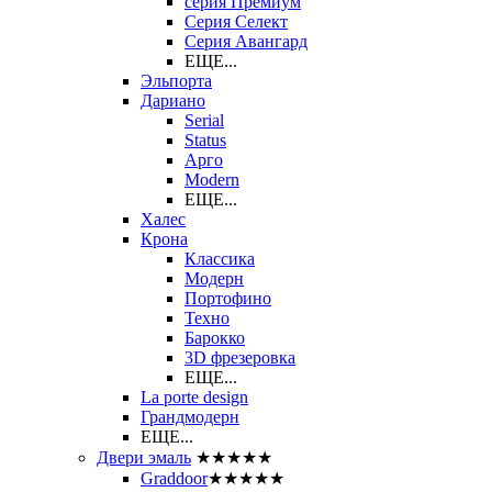
серия Премиум
Серия Селект
Серия Авангард
ЕЩЕ...
Эльпорта
Дариано
Serial
Status
Арго
Modern
ЕЩЕ...
Халес
Крона
Классика
Модерн
Портофино
Техно
Барокко
3D фрезеровка
ЕЩЕ...
La porte design
Грандмодерн
ЕЩЕ...
Двери эмаль
★★★★★
Graddoor
★★★★★