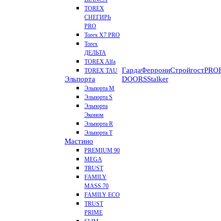
TOREX
СНЕГИРЬ
PRO
Torex X7 PRO
Torex
ДЕЛЬТА
TOREX Alfa
Гарда
Феррони
Стройгост
PROF
TOREX TAU
Эльпорта
DOORS
Stalker
Эльпорта M
Эльпорта S
Эльпорта
Эконом
Эльпорта R
Эльпорта Т
Мастино
PREMIUM 90
MEGA
TRUST
FAMILY
MASS 70
FAMILY ECO
TRUST
PRIME