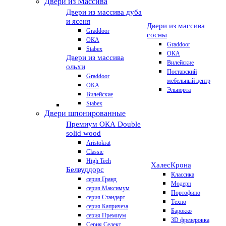
Двери из Массива
Двери из массива дуба
и ясеня
Двери из массива
Graddoor
сосны
ОКА
Graddoor
Stabex
ОКА
Двери из массива
Вилейские
ольхи
Поставский
Graddoor
мебельный центр
ОКА
Эльпорта
Вилейские
Stabex
Двери шпонированные
Премиум
ОКА Double
solid wood
Aristokrat
Classic
High Tech
Халес
Крона
Белвуддорс
Классика
серия Гранд
Модерн
серия Максимум
Портофино
серия Стандарт
Техно
серия Капричеза
Барокко
серия Премиум
3D фрезеровка
Серия Селект