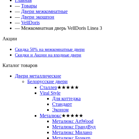
Главная
—
Товары
—
Двери межкомнатные
—
Двери экошпон
—
VellDoris
—
Межкомнатная дверь VellDoris Linea 3
Акции
Скидка 50% на межкомнатные двери
Скидки и Акции на входные двери
Каталог товаров
Двери металлические
Белорусские двери
Сталлер
★★★★★
Viral Style
Для коттеджа
Стандарт
Эконом
Металюкс
★★★★★
Металюкс ArtWood
Металюкс ГрандВуд
Металюкс Милано
Металюкс Бункер