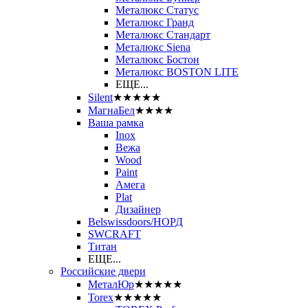
Металюкс Статус
Металюкс Гранд
Металюкс Стандарт
Металюкс Siena
Металюкс Бостон
Металюкс BOSTON LITE
ЕЩЕ...
Silent
★★★★★
МагнаБел
★★★★
Ваша рамка
Inox
Вежа
Wood
Paint
Амега
Plat
Дизайнер
Belswissdoors/НОРД
SWCRAFT
Титан
ЕЩЕ...
Российские двери
МеталЮр
★★★★★
Torex
★★★★★