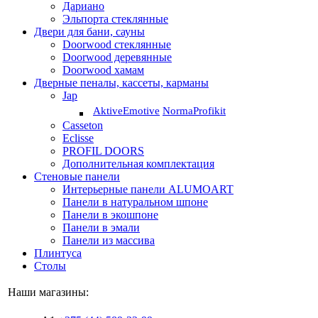
Дариано
Эльпорта стеклянные
Двери для бани, сауны
Doorwood стеклянные
Doorwood деревянные
Doorwood хамам
Дверные пеналы, кассеты, карманы
Jap
Aktive
Emotive
Norma
Profikit
Casseton
Eclisse
PROFIL DOORS
Дополнительная комплектация
Стеновые панели
Интерьерные панели ALUMOART
Панели в натуральном шпоне
Панели в экошпоне
Панели в эмали
Панели из массива
Плинтуса
Столы
Наши магазины: