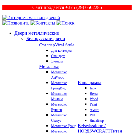
Сайт продается +375 (29) 6562285
Двери металлические
Белорусские двери
Сталлер
Viral Style
Для коттеджа
Стандарт
Эконом
Металюкс
Металюкс
ArtWood
Ваша рамка
Металюкс
ГрандВуд
Inox
Металюкс
Вежа
Милано
Wood
Металюкс
Paint
Бункер
Амега
Металюкс
Plat
Статус
Дизайнер
Belswissdoors/
Металюкс Гранд
НОРД
SWCRAFT
Титан
Металюкс