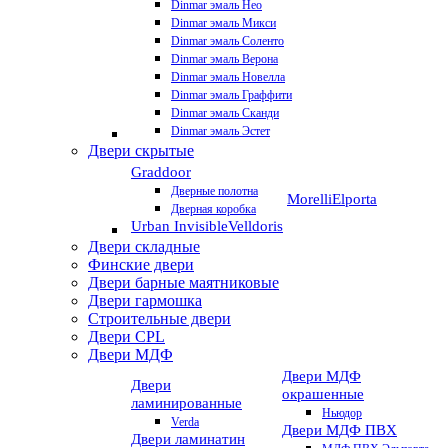
Dinmar эмаль Нео
Dinmar эмаль Микси
Dinmar эмаль Соленто
Dinmar эмаль Верона
Dinmar эмаль Новелла
Dinmar эмаль Граффити
Dinmar эмаль Сканди
Dinmar эмаль Эстет
Двери скрытые
Graddoor
Дверные полотна
Morelli
Elporta
Дверная коробка
Urban Invisible
Velldoris
Двери складные
Финские двери
Двери барные маятниковые
Двери гармошка
Строительные двери
Двери CРL
Двери МДФ
Двери МДФ
Двери
окрашенные
ламинированные
Ньюдор
Verda
Двери МДФ ПВХ
Двери ламинатин