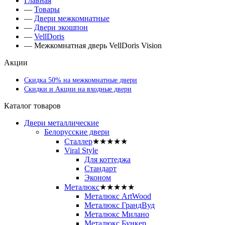
Главная
—
Товары
—
Двери межкомнатные
—
Двери экошпон
—
VellDoris
—
Межкомнатная дверь VellDoris Vision
Акции
Скидка 50% на межкомнатные двери
Скидки и Акции на входные двери
Каталог товаров
Двери металлические
Белорусские двери
Сталлер
★★★★★
Viral Style
Для коттеджа
Стандарт
Эконом
Металюкс
★★★★★
Металюкс ArtWood
Металюкс ГрандВуд
Металюкс Милано
Металюкс Бункер