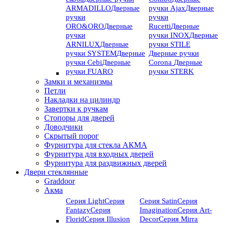
ARMADILLO
Дверные
ручки Ajax
Дверные
ручки
ручки
ORO&ORO
Дверные
Rucetti
Дверные
ручки
ручки INOX
Дверные
ARNILUX
Дверные
ручки STILE
ручки SYSTEM
Дверные
Дверные ручки
ручки Cebi
Дверные
Corona
Дверные
ручки FUARO
ручки STERK
Замки и механизмы
Петли
Накладки на цилиндр
Завертки к ручкам
Стопоры для дверей
Доводчики
Скрытый порог
Фурнитура для стекла АКМА
Фурнитура для входных дверей
Фурнитура для раздвижных дверей
Двери стеклянные
Graddoor
Акма
Серия Light
Серия
Серия Satin
Серия
Fantazy
Серия
Imagination
Серия Art-
Florid
Серия Illusion
Deсor
Серия Mirra