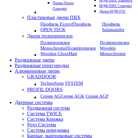
МДФ ПВХ Эльпорта
Прима Порта
МДФ ПВХ Стандарт
Стандарт
Двери МДФ FIX
Пластиковые двери ПВХ
Профиль Exprof
Профиль
Профиль
OPEN TECK
Salamander
Двери полипропилен
Полипропилен
Полипропилен
Monochrome
Полипропилен
Wooden
Wooden GlossMatt
Monochrome
Раздвижные двери
Раздвижные перегородки
Алюминиевые двери
GRADDOOR
Technoform
SYSTEM
PROFIL DOORS
Серия AG
Серия AGK
Серия AGP
Дверные системы
Раздвижная система
Система TWICE
Система Книжка
Рото Система
Система невидимка
Барные, маятниковые системы