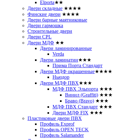
Elporta
★★
Двери складные
★★★★
Финские двери
★★★★
Двери барные маятниковые
Двери гармошка
Строительные двери
Двери CРL
Двери МДФ
★★
Двери ламинированные
Verda
Двери ламинатин
★★★
Прима Порта Стандарт
Двери МДФ окрашенные
★★★★
Ньюдор
Двери МДФ ПВХ
★★★
МДФ ПВХ Эльпорта
★★★
Винил (Graffiti)
★★★
Браво (Bravo)
★★★
МДФ ПВХ Стандарт
★★★
Двери МДФ FIX
★★★
Пластиковые двери ПВХ
Профиль Exprof
Профиль OPEN TECK
Профиль Salamander