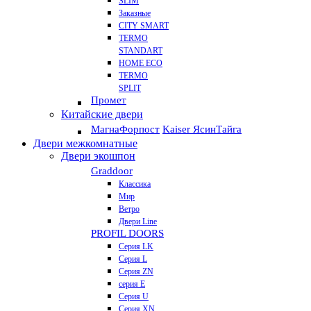
SLIM
Заказные
CITY SMART
TERMO
STANDART
HOME ECO
ТЕRМО
SPLIT
Промет
Китайские двери
Магна
Форпост
Kaiser Ясин
Тайга
Двери межкомнатные
Двери экошпон
Graddoor
Классика
Мир
Ветро
Двери Line
PROFIL DOORS
Серия LK
Серия L
Серия ZN
серия E
Серия U
Серия XN