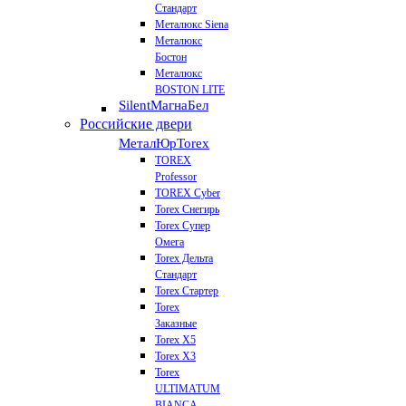
Стандарт
Металюкс Siena
Металюкс
Бостон
Металюкс
BOSTON LITE
Silent
МагнаБел
Российские двери
МеталЮр
Torex
TOREX
Professor
TOREX Cyber
Torex Снегирь
Torex Супер
Омега
Torex Дельта
Стандарт
Torex Стартер
Torex
Заказные
Torex Х5
Torex Х3
Torex
ULTIMATUM
BIANCA