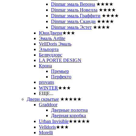
Dinmar эмаль Верона
★★★★
Dinmar эмаль Новелла
★★★★
Dinmar эмаль Граффити
★★★★
Dinmar эмаль Сканди
★★★★
Dinmar эмаль Эстет
★★★★
ЮниДвери
★★★
Эмаль Artlite
VellDoris Эмаль
Эльпорта
Белвуддорс
LA PORTE DESIGN
Крона
Премьер
Перфекто
provans
WINTER
★★★
ЕЩЕ...
Двери скрытые
★★★★★
Graddoor
Дверные полотна
Дверная коробка
Urban Invisible
★★★★★
Velldoris
★★★
Morelli