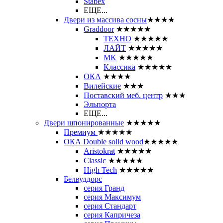
Stabex
ЕЩЕ...
Двери из массива сосны
★★★★
Graddoor
★★★★★
ТЕХНО
★★★★★
ЛАЙТ
★★★★★
MK
★★★★★
Классика
★★★★★
ОКА
★★★★
Вилейские
★★★
Поставский меб. центр
★★★
Эльпорта
ЕЩЕ...
Двери шпонированные
★★★★★
Премиум
★★★★★
ОКА Double solid wood
★★★★★
Aristokrat
★★★★★
Classic
★★★★★
High Tech
★★★★★
Белвуддорс
серия Гранд
серия Максимум
серия Стандарт
серия Капричеза