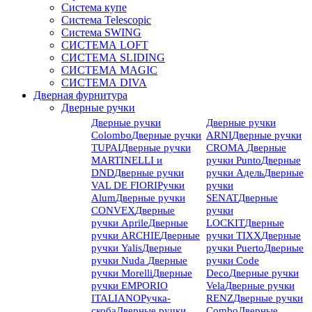
Система купе
Система Telescopic
Система SWING
СИСТЕМА LOFT
СИСТЕМА SLIDING
СИСТЕМА MAGIC
СИСТЕМА DIVA
Дверная фурнитура
Дверные ручки
Дверные ручки
Дверные ручки
Colombo
Дверные ручки
ARNI
Дверные ручки
TUPAI
Дверные ручки
CROMA
Дверные
MARTINELLI и
ручки Punto
Дверные
DND
Дверные ручки
ручки Адель
Дверные
VAL DE FIORI
Ручки
ручки
Alum
Дверные ручки
SENAT
Дверные
CONVEX
Дверные
ручки
ручки Aprile
Дверные
LOCKIT
Дверные
ручки ARCHIE
Дверные
ручки TIXX
Дверные
ручки Yalis
Дверные
ручки Puerto
Дверные
ручки Nuda
Дверные
ручки Code
ручки Morelli
Дверные
Deco
Дверные ручки
ручки EMPORIO
Vela
Дверные ручки
ITALIANO
Ручка-
RENZ
Дверные ручки
скоба
Дверные ручки
Combo
Дверные