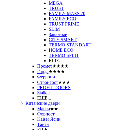
MEGA
TRUST
FAMILY MASS 70
FAMILY ECO
TRUST PRIME
SLIM
Заказные
CITY SMART
TERMO STANDART
HOME ECO
ТЕRМО SPLIT
ЕЩЕ...
Промет
★★★★
Гарда
★★★★
Феррони
Стройгост
★★★
PROFIL DOORS
Stalker
ЕЩЕ...
Китайские двери
Магна
★★
Форпост
Kaiser Ясин
Тайга
ЕЩЕ...