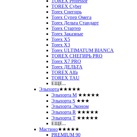
TOREX Professor
TOREX Cyber
Torex Снегирь
Torex Супер Омега
Torex Дельта Стандарт
Torex Стартер
Torex Заказные
Torex Х5
Torex Х3
Torex ULTIMATUM BIANCA
TOREX СНЕГИРЬ PRO
Torex X7 PRO
Torex ДЕЛЬТА
TOREX Alfa
TOREX TAU
ЕЩЕ...
Эльпорта
★★★★★
Эльпорта M
★★★★★
Эльпорта S
★★★
Эльпорта Эконом
Эльпорта R
★★★★★
Эльпорта Т
★★★★★
ЕЩЕ...
Мастино
★★★★★
PREMIUM 90