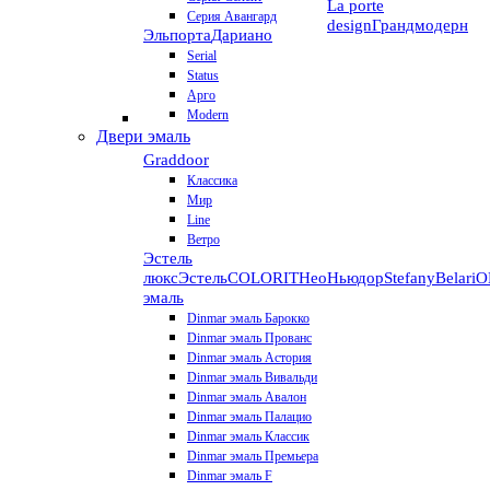
La porte
Серия Авангард
design
Грандмодерн
Эльпорта
Дариано
Serial
Status
Арго
Modern
Двери эмаль
Graddoor
Классика
Мир
Line
Ветро
Эстель
люкс
Эстель
COLORIT
НеоНьюдор
Stefany
Belari
О
эмаль
Dinmar эмаль Барокко
Dinmar эмаль Прованс
Dinmar эмаль Астория
Dinmar эмаль Вивальди
Dinmar эмаль Авалон
Dinmar эмаль Палацио
Dinmar эмаль Классик
Dinmar эмаль Премьера
Dinmar эмаль F