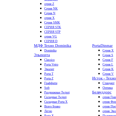
серия Z
Серия NK
Серия N
серия X
Серия SMK
СЕРИЯ STK
СЕРИЯ STP
серия VG
СЕРИЯ D
МДФ Техно Dominika
Porta
Dinmar
Dominika
Серия X
Эльпорта
Серия S
Classico
Серия F
Porta Vetro
Серия L
Эмалит
Серия K
Porta T
Серия V
Исток - Техно
Porta Z
Граффити
Стандарт
Soft
Оптима
Белвуддорс
Раздвижные Twiggi
Складные Twiggi
серия Гра
Складные Porta X
серия Фо
Bravo Браво
серия Пр
Легно
серия Эво
Porta X
Полипроп