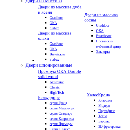
Двери из Массива
Двери из массива дуба
и ясеня
Двери из массива
Graddoor
сосны
ОКА
Graddoor
Stabex
ОКА
Двери из массива
Вилейские
ольхи
Поставский
Graddoor
мебельный центр
ОКА
Эльпорта
Вилейские
Stabex
Двери шпонированные
Премиум
ОКА Double
solid wood
Aristokrat
Classic
High Tech
Халес
Крона
Белвуддорс
Классика
серия Гранд
Модерн
серия Максимум
Портофино
серия Стандарт
Техно
серия Капричеза
Барокко
серия Премиум
3D фрезеровка
Серия Селект