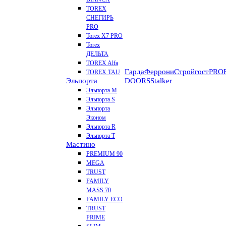
TOREX
СНЕГИРЬ
PRO
Torex X7 PRO
Torex
ДЕЛЬТА
TOREX Alfa
Гарда
Феррони
Стройгост
PROF
TOREX TAU
Эльпорта
DOORS
Stalker
Эльпорта M
Эльпорта S
Эльпорта
Эконом
Эльпорта R
Эльпорта Т
Мастино
PREMIUM 90
MEGA
TRUST
FAMILY
MASS 70
FAMILY ECO
TRUST
PRIME