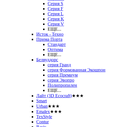
Серия S
Серия F
Серия L
Серия K
Серия V
ЕЩЕ...
Исток - Техно
Прима Порта
Стандарт
Оптима
ЕЩЕ...
Белвуддорс
серия Гранд
серия Формованная Экошпон
серия Премиум
серия Эвопро
Полипропилен
ЕЩЕ...
Лайт (3D Ecocraft)
★★★
Smart
Urban
★★★
Emalex
★★★
TexStyle
Contur
Basic