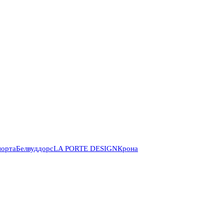
порта
Белвуддорс
LA PORTE DESIGN
Крона