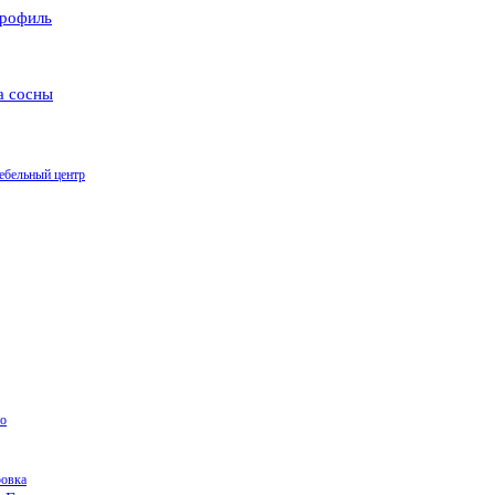
рофиль
а сосны
ебельный центр
о
ровка