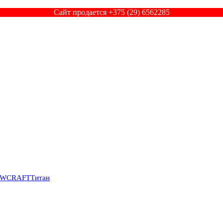
Сайт продается +375 (29) 6562285
SWCRAFT
Титан