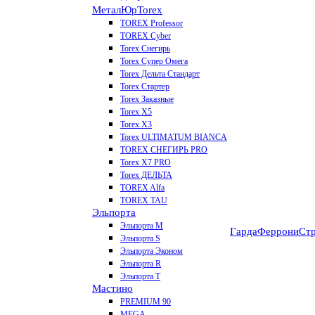
МеталЮр
Torex
TOREX Professor
TOREX Cyber
Torex Снегирь
Torex Супер Омега
Torex Дельта Стандарт
Torex Стартер
Torex Заказные
Torex Х5
Torex Х3
Torex ULTIMATUM BIANCA
TOREX СНЕГИРЬ PRO
Torex X7 PRO
Torex ДЕЛЬТА
TOREX Alfa
TOREX TAU
Эльпорта
Эльпорта M
Гарда
Феррони
Стр
Эльпорта S
Эльпорта Эконом
Эльпорта R
Эльпорта Т
Мастино
PREMIUM 90
MEGA