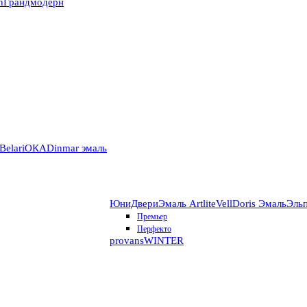
n
Грандмодерн
Belari
ОКА
Dinmar эмаль
ЮниДвери
Эмаль Artlite
VellDoris Эмаль
Эль
Премьер
Перфекто
provans
WINTER