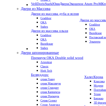
VellDoris
Stark
ЮниДвери
Экошпон Atum Pro
МКп
Двери из Массива
Двери из массива дуба и ясеня
Graddoor
Двери из массив
ОКА
Graddoor
Stabex
ОКА
Двери из массива ольхи
Вилейские
Graddoor
Поставский м
ОКА
Эльпорта
Вилейские
Stabex
Двери шпонированные
Премиум
ОКА Double solid wood
Aristokrat
Classic
High Tech
Белвуддорс
Халес
Крона
серия Гранд
Классика
серия Максимум
Модерн
серия Стандарт
Портофин
серия Капричеза
Техно
серия Премиум
Барокко
Серия Селект
3D фрезе
Серия Авангард