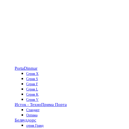
Porta
Dinmar
Серия X
Серия S
Серия F
Серия L
Серия K
Серия V
Исток - Техно
Прима Порта
Стандарт
Оптима
Белвуддорс
серия Гранд