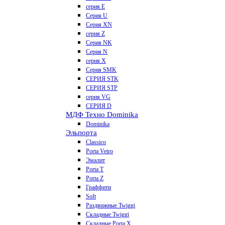
серия E
Серия U
Серия XN
серия Z
Серия NK
Серия N
серия X
Серия SMK
СЕРИЯ STK
СЕРИЯ STP
серия VG
СЕРИЯ D
МДФ Техно Dominika
Dominika
Эльпорта
Classico
Porta Vetro
Эмалит
Porta T
Porta Z
Граффити
Soft
Раздвижные Twiggi
Складные Twiggi
Складные Porta X