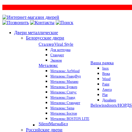
Двери металлические
Белорусские двери
Сталлер
Viral Style
Для коттеджа
Стандарт
Эконом
Ваша рамка
Металюкс
Inox
Металюкс ArtWood
Вежа
Металюкс ГрандВуд
Wood
Металюкс Милано
Paint
Металюкс Бункер
Амега
Металюкс Статус
Plat
Металюкс Гранд
Дизайнер
Металюкс Стандарт
Belswissdoors/НОРД
Металюкс Siena
Металюкс Бостон
Металюкс BOSTON LITE
Silent
МагнаБел
Российские двери