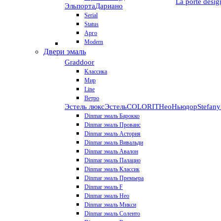
La porte desig
Эльпорта
Дариано
Serial
Status
Арго
Modern
Двери эмаль
Graddoor
Классика
Мир
Line
Ветро
Эстель люкс
Эстель
COLORIT
НеоНьюдор
Stefany
Dinmar эмаль Барокко
Dinmar эмаль Прованс
Dinmar эмаль Астория
Dinmar эмаль Вивальди
Dinmar эмаль Авалон
Dinmar эмаль Палацио
Dinmar эмаль Классик
Dinmar эмаль Премьера
Dinmar эмаль F
Dinmar эмаль Нео
Dinmar эмаль Микси
Dinmar эмаль Соленто