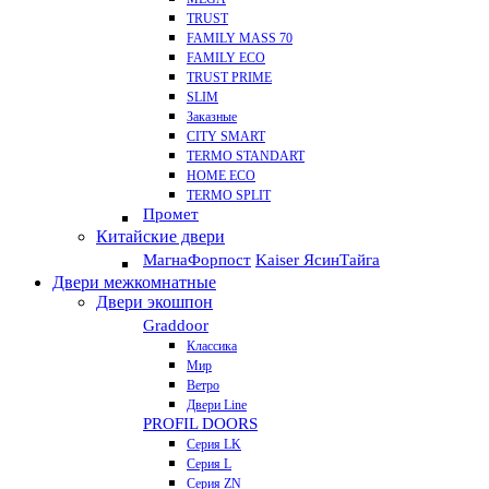
TRUST
FAMILY MASS 70
FAMILY ECO
TRUST PRIME
SLIM
Заказные
CITY SMART
TERMO STANDART
HOME ECO
ТЕRМО SPLIT
Промет
Китайские двери
Магна
Форпост
Kaiser Ясин
Тайга
Двери межкомнатные
Двери экошпон
Graddoor
Классика
Мир
Ветро
Двери Line
PROFIL DOORS
Серия LK
Серия L
Серия ZN