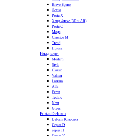
Bravo Браво
Легно
Porta X
Хард Флекс (3D и AR)
Porta C
Мода
Classico M
Trend
Прима
Владвери
Modern
Style
Classic
Vaimar
Lorrino
Alfa
Feran
Techno
Next
Gross
Portas
Deform
Deform Классика
Серия D
серия H
Серия V