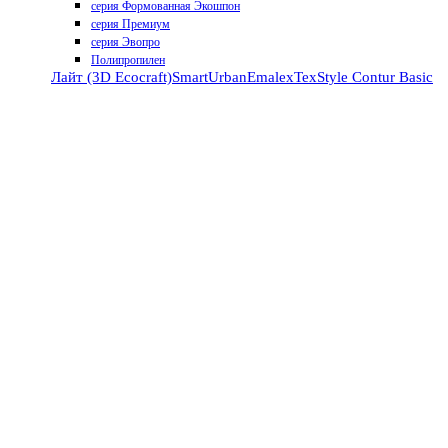
серия Формованная Экошпон
серия Премиум
серия Эвопро
Полипропилен
Лайт (3D Ecocraft)
Smart
Urban
Emalex
TexStyle
Contur
Basic