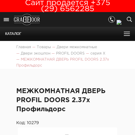
Сайт продается +375
(29) 6562285
КАТАЛОГ
Главная
—
Товары
—
Двери межкомнатные
—
Двери экошпон
—
PROFIL DOORS
—
серия X
—
МЕЖКОМНАТНАЯ ДВЕРЬ PROFIL DOORS 2.37x
Профильдорс
МЕЖКОМНАТНАЯ ДВЕРЬ
PROFIL DOORS 2.37x
Профильдорс
Код: 10279