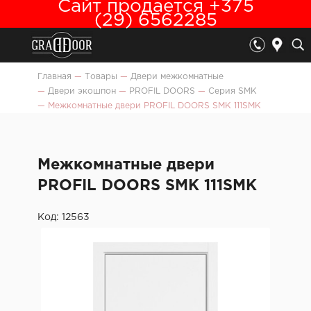
Сайт продается +375
(29) 6562285
Главная
—
Товары
—
Двери межкомнатные
—
Двери экошпон
—
PROFIL DOORS
—
Серия SMK
—
Межкомнатные двери PROFIL DOORS SMK 111SMK
Межкомнатные двери
PROFIL DOORS SMK 111SMK
Код: 12563