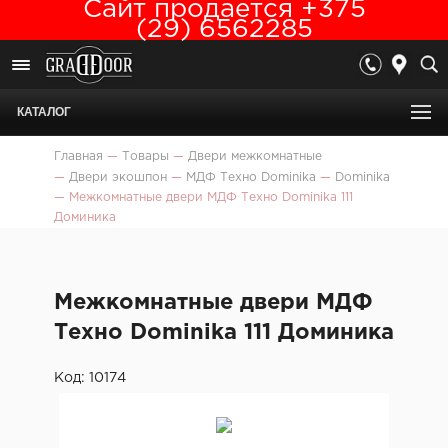
Сайт продается +375
(29) 6562285
КАТАЛОГ
Главная
—
Товары
—
Двери межкомнатные
—
Двери экошпон
—
МДФ Техно Dominika
—
Dominika
—
Межкомнатные двери МДФ Техно Dominika 111
Доминика
Межкомнатные двери МДФ
Техно Dominika 111 Доминика
Код: 10174