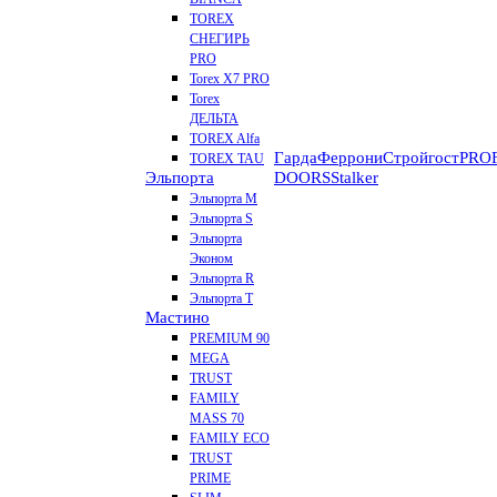
TOREX
СНЕГИРЬ
PRO
Torex X7 PRO
Torex
ДЕЛЬТА
TOREX Alfa
Гарда
Феррони
Стройгост
PROF
TOREX TAU
Эльпорта
DOORS
Stalker
Эльпорта M
Эльпорта S
Эльпорта
Эконом
Эльпорта R
Эльпорта Т
Мастино
PREMIUM 90
MEGA
TRUST
FAMILY
MASS 70
FAMILY ECO
TRUST
PRIME