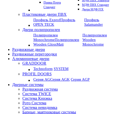
МДФ ПВХ Эльпорта
Прима Порта
МДФ ПВХ Стандарт
Стандарт
Двери МДФ FIX
Пластиковые двери ПВХ
Профиль Exprof
Профиль
Профиль
OPEN TECK
Salamander
Двери полипропилен
Полипропилен
Полипропилен
Monochrome
Полипропилен
Wooden
Wooden GlossMatt
Monochrome
Раздвижные двери
Раздвижные перегородки
Алюминиевые двери
GRADDOOR
Technoform
SYSTEM
PROFIL DOORS
Серия AG
Серия AGK
Серия AGP
Дверные системы
Раздвижная система
Система TWICE
Система Книжка
Рото Система
Система невидимка
Барные, маятниковые системы