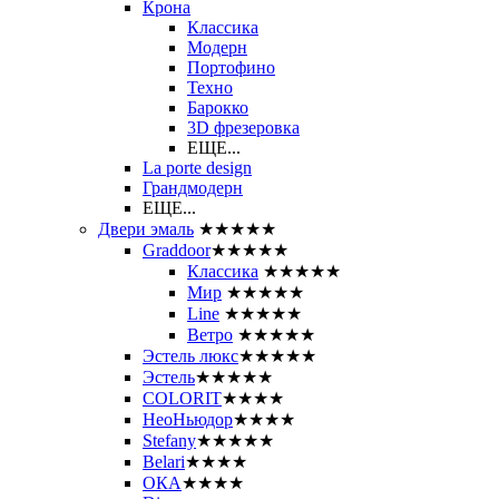
Крона
Классика
Модерн
Портофино
Техно
Барокко
3D фрезеровка
ЕЩЕ...
La porte design
Грандмодерн
ЕЩЕ...
Двери эмаль
★★★★★
Graddoor
★★★★★
Классика
★★★★★
Мир
★★★★★
Line
★★★★★
Ветро
★★★★★
Эстель люкс
★★★★★
Эстель
★★★★★
COLORIT
★★★★
НеоНьюдор
★★★★
Stefany
★★★★★
Belari
★★★★
ОКА
★★★★