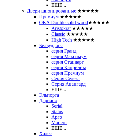
ЕЩЕ...
Двери шпонированные
★★★★★
Премиум
★★★★★
ОКА Double solid wood
★★★★★
Aristokrat
★★★★★
Classic
★★★★★
High Tech
★★★★★
Белвуддорс
серия Гранд
серия Максимум
серия Стандарт
серия Капричеза
серия Премиум
Серия Селект
Серия Авангард
ЕЩЕ...
Эльпорта
Дариано
Serial
Status
Арго
Modern
ЕЩЕ...
Халес