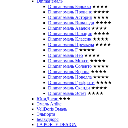
Dinmar эмаль
Dinmar эмаль Барокко
★★★★
Dinmar эмаль Прованс
★★★★
Dinmar эмаль Астория
★★★★
Dinmar эмаль Вивальди
★★★★
Dinmar эмаль Авалон
★★★★
Dinmar эмаль Палацио
★★★★
Dinmar эмаль Классик
★★★★
Dinmar эмаль Премьера
★★★★
Dinmar эмаль F
★★★★
Dinmar эмаль Нео
★★★★
Dinmar эмаль Микси
★★★★
Dinmar эмаль Соленто
★★★★
Dinmar эмаль Верона
★★★★
Dinmar эмаль Новелла
★★★★
Dinmar эмаль Граффити
★★★★
Dinmar эмаль Сканди
★★★★
Dinmar эмаль Эстет
★★★★
ЮниДвери
★★★
Эмаль Artlite
VellDoris Эмаль
Эльпорта
Белвуддорс
LA PORTE DESIGN