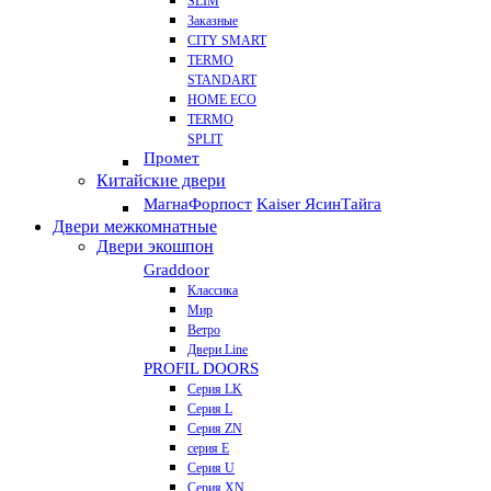
SLIM
Заказные
CITY SMART
TERMO
STANDART
HOME ECO
ТЕRМО
SPLIT
Промет
Китайские двери
Магна
Форпост
Kaiser Ясин
Тайга
Двери межкомнатные
Двери экошпон
Graddoor
Классика
Мир
Ветро
Двери Line
PROFIL DOORS
Серия LK
Серия L
Серия ZN
серия E
Серия U
Серия XN