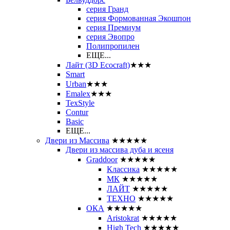
серия Гранд
серия Формованная Экошпон
серия Премиум
серия Эвопро
Полипропилен
ЕЩЕ...
Лайт (3D Ecocraft)
★★★
Smart
Urban
★★★
Emalex
★★★
TexStyle
Contur
Basic
ЕЩЕ...
Двери из Массива
★★★★★
Двери из массива дуба и ясеня
Graddoor
★★★★★
Классика
★★★★★
МК
★★★★★
ЛАЙТ
★★★★★
ТЕХНО
★★★★★
ОКА
★★★★★
Aristokrat
★★★★★
High Tech
★★★★★