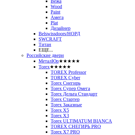
Вежа
Wood
Paint
Амега
Plat
Дизайнер
Belswissdoors/НОРД
SWCRAFT
Титан
ЕЩЕ...
Российские двери
МеталЮр
★★★★★
Torex
★★★★★
TOREX Professor
TOREX Cyber
Torex Снегирь
Torex Супер Омега
Torex Дельта Стандарт
Torex Стартер
Torex Заказные
Torex Х5
Torex Х3
Torex ULTIMATUM BIANCA
TOREX СНЕГИРЬ PRO
Torex X7 PRO