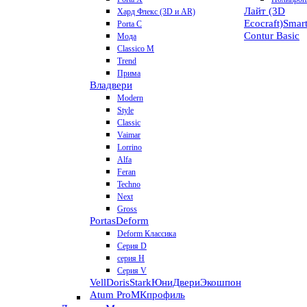
Лайт (3D
Хард Флекс (3D и AR)
Ecocraft)
Smar
Porta C
Contur
Basic
Мода
Classico M
Trend
Прима
Владвери
Modern
Style
Classic
Vaimar
Lorrino
Alfa
Feran
Techno
Next
Gross
Portas
Deform
Deform Классика
Серия D
серия H
Серия V
VellDoris
Stark
ЮниДвери
Экошпон
Atum Pro
МКпрофиль