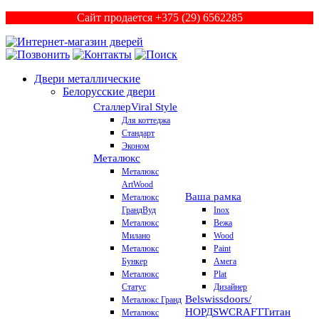
Сайт продается +375 (29) 6562285
Двери металлические
Белорусские двери
Сталлер
Viral Style
Для коттеджа
Стандарт
Эконом
Металюкс
Металюкс
ArtWood
Ваша рамка
Металюкс
ГрандВуд
Inox
Металюкс
Вежа
Милано
Wood
Металюкс
Paint
Бункер
Амега
Металюкс
Plat
Статус
Дизайнер
Belswissdoors/
Металюкс Гранд
НОРД
SWCRAFT
Титан
Металюкс