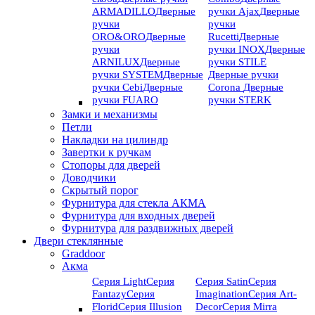
ARMADILLO
Дверные
ручки Ajax
Дверные
ручки
ручки
ORO&ORO
Дверные
Rucetti
Дверные
ручки
ручки INOX
Дверные
ARNILUX
Дверные
ручки STILE
ручки SYSTEM
Дверные
Дверные ручки
ручки Cebi
Дверные
Corona
Дверные
ручки FUARO
ручки STERK
Замки и механизмы
Петли
Накладки на цилиндр
Завертки к ручкам
Стопоры для дверей
Доводчики
Скрытый порог
Фурнитура для стекла АКМА
Фурнитура для входных дверей
Фурнитура для раздвижных дверей
Двери стеклянные
Graddoor
Акма
Серия Light
Серия
Серия Satin
Серия
Fantazy
Серия
Imagination
Серия Art-
Florid
Серия Illusion
Deсor
Серия Mirra