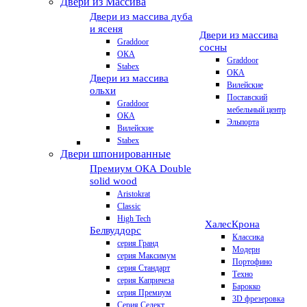
Двери из Массива
Двери из массива дуба
и ясеня
Двери из массива
Graddoor
сосны
ОКА
Graddoor
Stabex
ОКА
Двери из массива
Вилейские
ольхи
Поставский
Graddoor
мебельный центр
ОКА
Эльпорта
Вилейские
Stabex
Двери шпонированные
Премиум
ОКА Double
solid wood
Aristokrat
Classic
High Tech
Халес
Крона
Белвуддорс
Классика
серия Гранд
Модерн
серия Максимум
Портофино
серия Стандарт
Техно
серия Капричеза
Барокко
серия Премиум
3D фрезеровка
Серия Селект