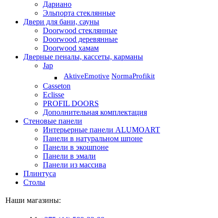
Дариано
Эльпорта стеклянные
Двери для бани, сауны
Doorwood стеклянные
Doorwood деревянные
Doorwood хамам
Дверные пеналы, кассеты, карманы
Jap
Aktive
Emotive
Norma
Profikit
Casseton
Eclisse
PROFIL DOORS
Дополнительная комплектация
Стеновые панели
Интерьерные панели ALUMOART
Панели в натуральном шпоне
Панели в экошпоне
Панели в эмали
Панели из массива
Плинтуса
Столы
Наши магазины: