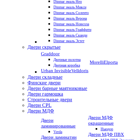
Dinmar эмаль Нео
Dinmar эмаль Микси
Dinmar эмаль Соленто
Dinmar эмаль Верона
Dinmar эмаль Новелла
Dinmar эмаль Граффити
Dinmar эмаль Сканди
Dinmar эмаль Эстет
Двери скрытые
Graddoor
Дверные полотна
Morelli
Elporta
Дверная коробка
Urban Invisible
Velldoris
Двери складные
Финские двери
Двери барные маятниковые
Двери гармошка
Строительные двери
Двери CРL
Двери МДФ
Двери МДФ
Двери
окрашенные
ламинированные
Ньюдор
Verda
Двери МДФ ПВХ
Двери ламинатин