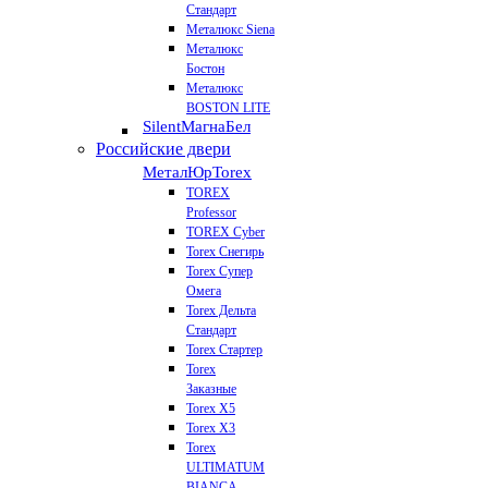
Стандарт
Металюкс Siena
Металюкс
Бостон
Металюкс
BOSTON LITE
Silent
МагнаБел
Российские двери
МеталЮр
Torex
TOREX
Professor
TOREX Cyber
Torex Снегирь
Torex Супер
Омега
Torex Дельта
Стандарт
Torex Стартер
Torex
Заказные
Torex Х5
Torex Х3
Torex
ULTIMATUM
BIANCA