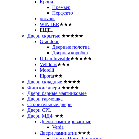
Крона
Премьер
Перфекто
provans
WINTER
★★★
ЕЩЕ...
Двери скрытые
★★★★★
Graddoor
Дверные полотна
Дверная коробка
Urban Invisible
★★★★★
Velldoris
★★★
Morelli
Elporta
★★
Двери складные
★★★★
Финские двери
★★★★
Двери барные маятниковые
Двери гармошка
Строительные двери
Двери CРL
Двери МДФ
★★
Двери ламинированные
Verda
Двери ламинатин
★★★
Прима Порта Стандарт