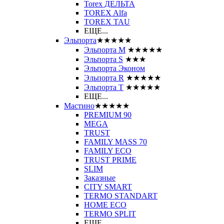
Torex ДЕЛЬТА
TOREX Alfa
TOREX TAU
ЕЩЕ...
Эльпорта
★★★★★
Эльпорта M
★★★★★
Эльпорта S
★★★
Эльпорта Эконом
Эльпорта R
★★★★★
Эльпорта Т
★★★★★
ЕЩЕ...
Мастино
★★★★★
PREMIUM 90
MEGA
TRUST
FAMILY MASS 70
FAMILY ECO
TRUST PRIME
SLIM
Заказные
CITY SMART
TERMO STANDART
HOME ECO
ТЕRМО SPLIT
ЕЩЕ...