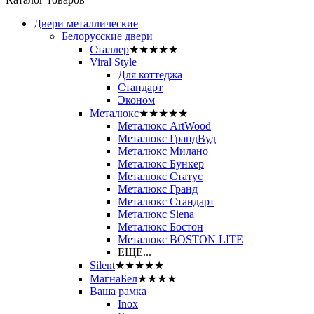
Двери металлические
Белорусские двери
Сталлер
★★★★★
Viral Style
Для коттеджа
Стандарт
Эконом
Металюкс
★★★★★
Металюкс ArtWood
Металюкс ГрандВуд
Металюкс Милано
Металюкс Бункер
Металюкс Статус
Металюкс Гранд
Металюкс Стандарт
Металюкс Siena
Металюкс Бостон
Металюкс BOSTON LITE
ЕЩЕ...
Silent
★★★★★
МагнаБел
★★★★
Ваша рамка
Inox