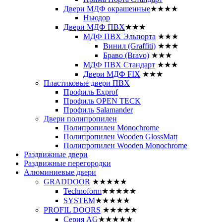
Двери МДФ окрашенные
★★★★
Ньюдор
Двери МДФ ПВХ
★★★
МДФ ПВХ Эльпорта
★★★
Винил (Graffiti)
★★★
Браво (Bravo)
★★★
МДФ ПВХ Стандарт
★★★
Двери МДФ FIX
★★★
Пластиковые двери ПВХ
Профиль Exprof
Профиль OPEN TECK
Профиль Salamander
Двери полипропилен
Полипропилен Monochrome
Полипропилен Wooden GlossMatt
Полипропилен Wooden Monochrome
Раздвижные двери
Раздвижные перегородки
Алюминиевые двери
GRADDOOR
★★★★★
Technoform
★★★★★
SYSTEM
★★★★★
PROFIL DOORS
★★★★★
Серия AG
★★★★★