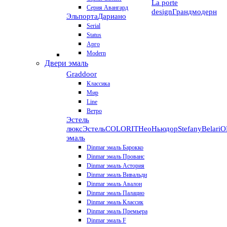
La porte
Серия Авангард
design
Грандмодерн
Эльпорта
Дариано
Serial
Status
Арго
Modern
Двери эмаль
Graddoor
Классика
Мир
Line
Ветро
Эстель
люкс
Эстель
COLORIT
НеоНьюдор
Stefany
Belari
О
эмаль
Dinmar эмаль Барокко
Dinmar эмаль Прованс
Dinmar эмаль Астория
Dinmar эмаль Вивальди
Dinmar эмаль Авалон
Dinmar эмаль Палацио
Dinmar эмаль Классик
Dinmar эмаль Премьера
Dinmar эмаль F