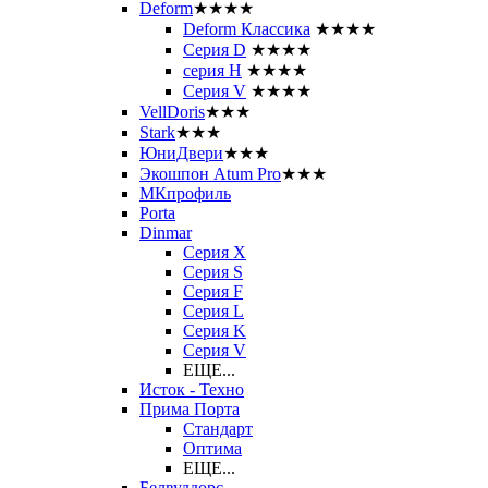
Deform
★★★★
Deform Классика
★★★★
Серия D
★★★★
серия H
★★★★
Серия V
★★★★
VellDoris
★★★
Stark
★★★
ЮниДвери
★★★
Экошпон Atum Pro
★★★
МКпрофиль
Porta
Dinmar
Серия X
Серия S
Серия F
Серия L
Серия K
Серия V
ЕЩЕ...
Исток - Техно
Прима Порта
Стандарт
Оптима
ЕЩЕ...
Белвуддорс