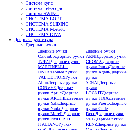
Система купе
Система Telescopic
Система SWING
СИСТЕМА LOFT
СИСТЕМА SLIDING
СИСТЕМА MAGIC
СИСТЕМА DIVA
Дверная фурнитура
Дверные ручки
Дверные ручки
Дверные ручки
Colombo
Дверные ручки
ARNI
Дверные ручки
TUPAI
Дверные ручки
CROMA
Дверные
MARTINELLI и
ручки Punto
Дверные
DND
Дверные ручки
ручки Адель
Дверные
VAL DE FIORI
Ручки
ручки
Alum
Дверные ручки
SENAT
Дверные
CONVEX
Дверные
ручки
ручки Aprile
Дверные
LOCKIT
Дверные
ручки ARCHIE
Дверные
ручки TIXX
Дверные
ручки Yalis
Дверные
ручки Puerto
Дверные
ручки Nuda
Дверные
ручки Code
ручки Morelli
Дверные
Deco
Дверные ручки
ручки EMPORIO
Vela
Дверные ручки
ITALIANO
Ручка-
RENZ
Дверные ручки
скоба
Дверные ручки
Combo
Дверные