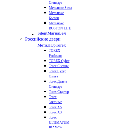
Стандарт
Металюкс Siena
Металюкс
Бостон
Металюкс
BOSTON LITE
Silent
МагнаБел
Российские двери
МеталЮр
Torex
TOREX
Professor
TOREX Cyber
Torex Снегирь
Torex Супер
Омега
Torex Дельта
Стандарт
Torex Стартер
Torex
Заказные
Torex Х5
Torex Х3
Torex
ULTIMATUM
BIANCA