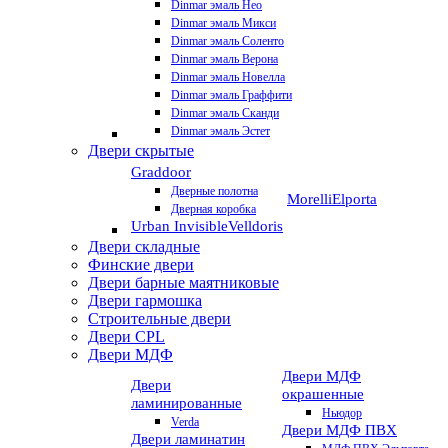
Dinmar эмаль Нео
Dinmar эмаль Микси
Dinmar эмаль Соленто
Dinmar эмаль Верона
Dinmar эмаль Новелла
Dinmar эмаль Граффити
Dinmar эмаль Сканди
Dinmar эмаль Эстет
Двери скрытые
Graddoor
Дверные полотна
Morelli
Elporta
Дверная коробка
Urban Invisible
Velldoris
Двери складные
Финские двери
Двери барные маятниковые
Двери гармошка
Строительные двери
Двери CРL
Двери МДФ
Двери МДФ
Двери
окрашенные
ламинированные
Ньюдор
Verda
Двери МДФ ПВХ
Двери ламинатин