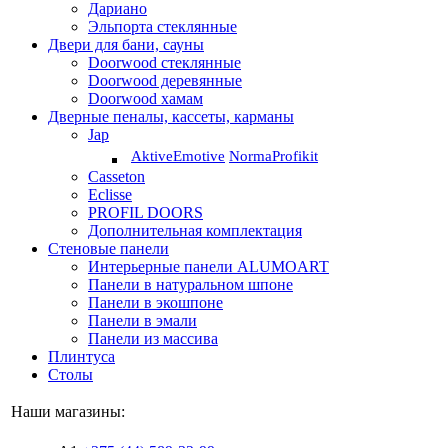
Дариано
Эльпорта стеклянные
Двери для бани, сауны
Doorwood стеклянные
Doorwood деревянные
Doorwood хамам
Дверные пеналы, кассеты, карманы
Jap
Aktive
Emotive
Norma
Profikit
Casseton
Eclisse
PROFIL DOORS
Дополнительная комплектация
Стеновые панели
Интерьерные панели ALUMOART
Панели в натуральном шпоне
Панели в экошпоне
Панели в эмали
Панели из массива
Плинтуса
Столы
Наши магазины: