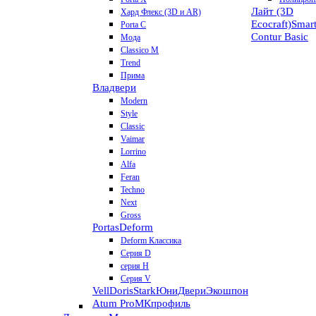
Лайт (3D
Хард Флекс (3D и AR)
Ecocraft)
Smar
Porta C
Contur
Basic
Мода
Classico M
Trend
Прима
Владвери
Modern
Style
Classic
Vaimar
Lorrino
Alfa
Feran
Techno
Next
Gross
Portas
Deform
Deform Классика
Серия D
серия H
Серия V
VellDoris
Stark
ЮниДвери
Экошпон
Atum Pro
МКпрофиль