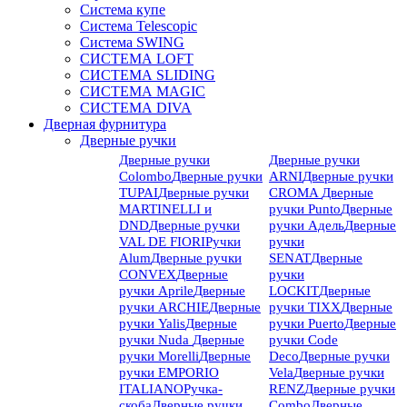
Система купе
Система Telescopic
Система SWING
СИСТЕМА LOFT
СИСТЕМА SLIDING
СИСТЕМА MAGIC
СИСТЕМА DIVA
Дверная фурнитура
Дверные ручки
Дверные ручки
Дверные ручки
Colombo
Дверные ручки
ARNI
Дверные ручки
TUPAI
Дверные ручки
CROMA
Дверные
MARTINELLI и
ручки Punto
Дверные
DND
Дверные ручки
ручки Адель
Дверные
VAL DE FIORI
Ручки
ручки
Alum
Дверные ручки
SENAT
Дверные
CONVEX
Дверные
ручки
ручки Aprile
Дверные
LOCKIT
Дверные
ручки ARCHIE
Дверные
ручки TIXX
Дверные
ручки Yalis
Дверные
ручки Puerto
Дверные
ручки Nuda
Дверные
ручки Code
ручки Morelli
Дверные
Deco
Дверные ручки
ручки EMPORIO
Vela
Дверные ручки
ITALIANO
Ручка-
RENZ
Дверные ручки
скоба
Дверные ручки
Combo
Дверные