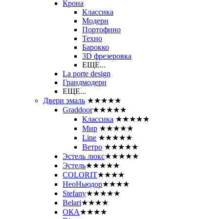
Крона
Классика
Модерн
Портофино
Техно
Барокко
3D фрезеровка
ЕЩЕ...
La porte design
Грандмодерн
ЕЩЕ...
Двери эмаль
★★★★★
Graddoor
★★★★★
Классика
★★★★★
Мир
★★★★★
Line
★★★★★
Ветро
★★★★★
Эстель люкс
★★★★★
Эстель
★★★★★
COLORIT
★★★★
НеоНьюдор
★★★★
Stefany
★★★★★
Belari
★★★★
ОКА
★★★★