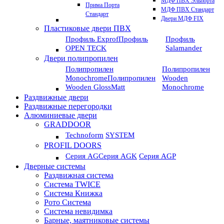
МДФ ПВХ Эльпорта
Прима Порта
МДФ ПВХ Стандарт
Стандарт
Двери МДФ FIX
Пластиковые двери ПВХ
Профиль Exprof
Профиль
Профиль
OPEN TECK
Salamander
Двери полипропилен
Полипропилен
Полипропилен
Monochrome
Полипропилен
Wooden
Wooden GlossMatt
Monochrome
Раздвижные двери
Раздвижные перегородки
Алюминиевые двери
GRADDOOR
Technoform
SYSTEM
PROFIL DOORS
Серия AG
Серия AGK
Серия AGP
Дверные системы
Раздвижная система
Система TWICE
Система Книжка
Рото Система
Система невидимка
Барные, маятниковые системы