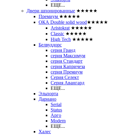
ЕЩЕ...
Двери шпонированные
★★★★★
Премиум
★★★★★
ОКА Double solid wood
★★★★★
Aristokrat
★★★★★
Classic
★★★★★
High Tech
★★★★★
Белвуддорс
серия Гранд
серия Максимум
серия Стандарт
серия Капричеза
серия Премиум
Серия Селект
Серия Авангард
ЕЩЕ...
Эльпорта
Дариано
Serial
Status
Арго
Modern
ЕЩЕ...
Халес