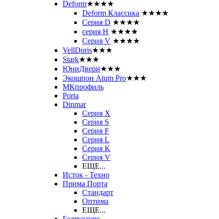
Deform
★★★★
Deform Классика
★★★★
Серия D
★★★★
серия H
★★★★
Серия V
★★★★
VellDoris
★★★
Stark
★★★
ЮниДвери
★★★
Экошпон Atum Pro
★★★
МКпрофиль
Porta
Dinmar
Серия X
Серия S
Серия F
Серия L
Серия K
Серия V
ЕЩЕ...
Исток - Техно
Прима Порта
Стандарт
Оптима
ЕЩЕ...
Белвуддорс