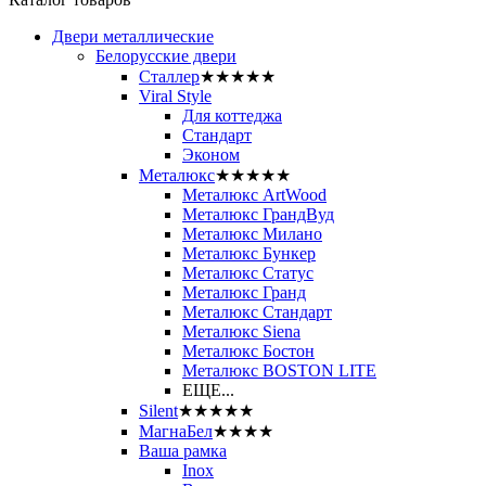
Двери металлические
Белорусские двери
Сталлер
★★★★★
Viral Style
Для коттеджа
Стандарт
Эконом
Металюкс
★★★★★
Металюкс ArtWood
Металюкс ГрандВуд
Металюкс Милано
Металюкс Бункер
Металюкс Статус
Металюкс Гранд
Металюкс Стандарт
Металюкс Siena
Металюкс Бостон
Металюкс BOSTON LITE
ЕЩЕ...
Silent
★★★★★
МагнаБел
★★★★
Ваша рамка
Inox