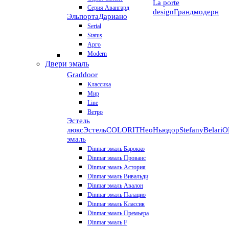
La porte
Серия Авангард
design
Грандмодерн
Эльпорта
Дариано
Serial
Status
Арго
Modern
Двери эмаль
Graddoor
Классика
Мир
Line
Ветро
Эстель
люкс
Эстель
COLORIT
НеоНьюдор
Stefany
Belari
О
эмаль
Dinmar эмаль Барокко
Dinmar эмаль Прованс
Dinmar эмаль Астория
Dinmar эмаль Вивальди
Dinmar эмаль Авалон
Dinmar эмаль Палацио
Dinmar эмаль Классик
Dinmar эмаль Премьера
Dinmar эмаль F