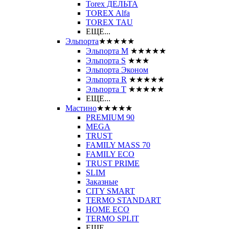
Torex ДЕЛЬТА
TOREX Alfa
TOREX TAU
ЕЩЕ...
Эльпорта
★★★★★
Эльпорта M
★★★★★
Эльпорта S
★★★
Эльпорта Эконом
Эльпорта R
★★★★★
Эльпорта Т
★★★★★
ЕЩЕ...
Мастино
★★★★★
PREMIUM 90
MEGA
TRUST
FAMILY MASS 70
FAMILY ECO
TRUST PRIME
SLIM
Заказные
CITY SMART
TERMO STANDART
HOME ECO
ТЕRМО SPLIT
ЕЩЕ...