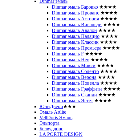
Dinmar эмаль
Dinmar эмаль Барокко
★★★★
Dinmar эмаль Прованс
★★★★
Dinmar эмаль Астория
★★★★
Dinmar эмаль Вивальди
★★★★
Dinmar эмаль Авалон
★★★★
Dinmar эмаль Палацио
★★★★
Dinmar эмаль Классик
★★★★
Dinmar эмаль Премьера
★★★★
Dinmar эмаль F
★★★★
Dinmar эмаль Нео
★★★★
Dinmar эмаль Микси
★★★★
Dinmar эмаль Соленто
★★★★
Dinmar эмаль Верона
★★★★
Dinmar эмаль Новелла
★★★★
Dinmar эмаль Граффити
★★★★
Dinmar эмаль Сканди
★★★★
Dinmar эмаль Эстет
★★★★
ЮниДвери
★★★
Эмаль Artlite
VellDoris Эмаль
Эльпорта
Белвуддорс
LA PORTE DESIGN