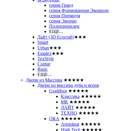
серия Гранд
серия Формованная Экошпон
серия Премиум
серия Эвопро
Полипропилен
ЕЩЕ...
Лайт (3D Ecocraft)
★★★
Smart
Urban
★★★
Emalex
★★★
TexStyle
Contur
Basic
ЕЩЕ...
Двери из Массива
★★★★★
Двери из массива дуба и ясеня
Graddoor
★★★★★
Классика
★★★★★
МК
★★★★★
ЛАЙТ
★★★★★
ТЕХНО
★★★★★
ОКА
★★★★★
Aristokrat
★★★★★
High Tech
★★★★★