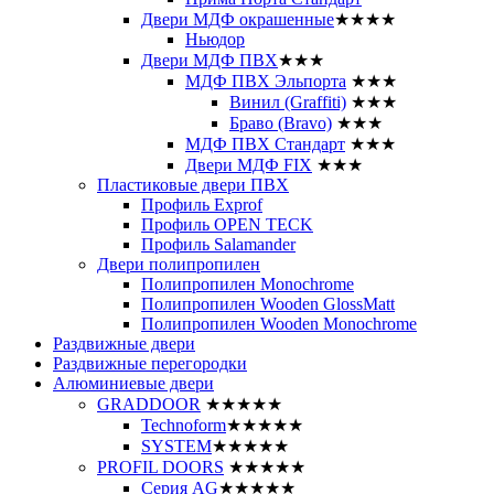
Двери МДФ окрашенные
★★★★
Ньюдор
Двери МДФ ПВХ
★★★
МДФ ПВХ Эльпорта
★★★
Винил (Graffiti)
★★★
Браво (Bravo)
★★★
МДФ ПВХ Стандарт
★★★
Двери МДФ FIX
★★★
Пластиковые двери ПВХ
Профиль Exprof
Профиль OPEN TECK
Профиль Salamander
Двери полипропилен
Полипропилен Monochrome
Полипропилен Wooden GlossMatt
Полипропилен Wooden Monochrome
Раздвижные двери
Раздвижные перегородки
Алюминиевые двери
GRADDOOR
★★★★★
Technoform
★★★★★
SYSTEM
★★★★★
PROFIL DOORS
★★★★★
Серия AG
★★★★★