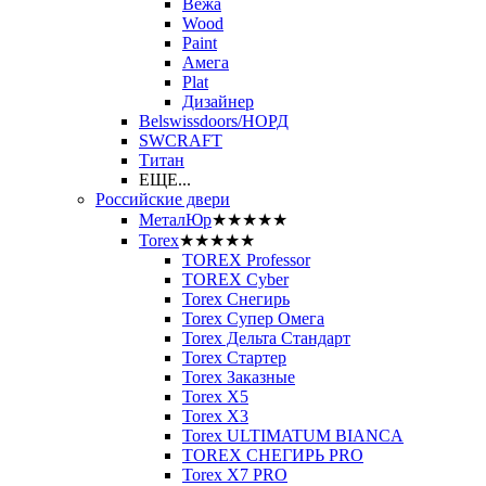
Вежа
Wood
Paint
Амега
Plat
Дизайнер
Belswissdoors/НОРД
SWCRAFT
Титан
ЕЩЕ...
Российские двери
МеталЮр
★★★★★
Torex
★★★★★
TOREX Professor
TOREX Cyber
Torex Снегирь
Torex Супер Омега
Torex Дельта Стандарт
Torex Стартер
Torex Заказные
Torex Х5
Torex Х3
Torex ULTIMATUM BIANCA
TOREX СНЕГИРЬ PRO
Torex X7 PRO