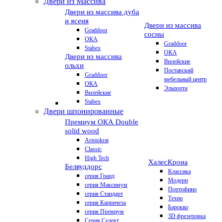
Двери из Массива
Двери из массива дуба
и ясеня
Двери из массива
Graddoor
сосны
ОКА
Graddoor
Stabex
ОКА
Двери из массива
Вилейские
ольхи
Поставский
Graddoor
мебельный центр
ОКА
Эльпорта
Вилейские
Stabex
Двери шпонированные
Премиум
ОКА Double
solid wood
Aristokrat
Classic
High Tech
Халес
Крона
Белвуддорс
Классика
серия Гранд
Модерн
серия Максимум
Портофино
серия Стандарт
Техно
серия Капричеза
Барокко
серия Премиум
3D фрезеровка
Серия Селект