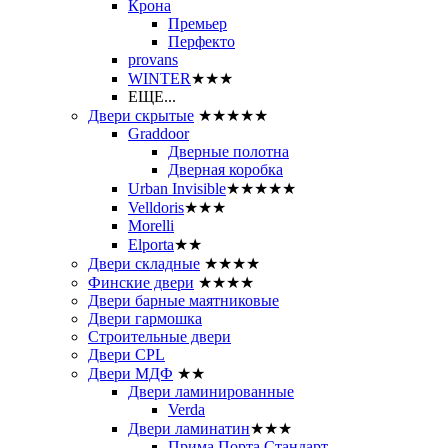
Крона
Премьер
Перфекто
provans
WINTER
★★★
ЕЩЕ...
Двери скрытые
★★★★★
Graddoor
Дверные полотна
Дверная коробка
Urban Invisible
★★★★★
Velldoris
★★★
Morelli
Elporta
★★
Двери складные
★★★★
Финские двери
★★★★
Двери барные маятниковые
Двери гармошка
Строительные двери
Двери CРL
Двери МДФ
★★
Двери ламинированные
Verda
Двери ламинатин
★★★
Прима Порта Стандарт