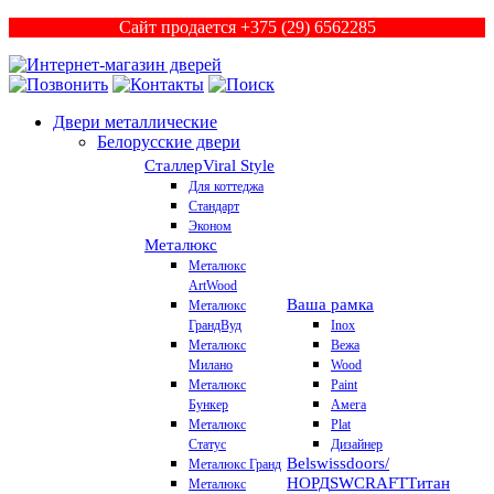
Сайт продается +375 (29) 6562285
Двери металлические
Белорусские двери
Сталлер
Viral Style
Для коттеджа
Стандарт
Эконом
Металюкс
Металюкс
ArtWood
Ваша рамка
Металюкс
ГрандВуд
Inox
Металюкс
Вежа
Милано
Wood
Металюкс
Paint
Бункер
Амега
Металюкс
Plat
Статус
Дизайнер
Belswissdoors/
Металюкс Гранд
НОРД
SWCRAFT
Титан
Металюкс