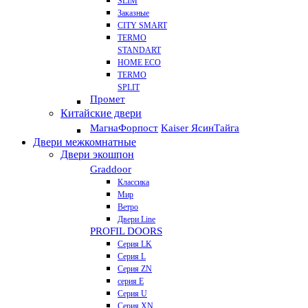
SLIM
Заказные
CITY SMART
TERMO
STANDART
HOME ECO
ТЕRМО
SPLIT
Промет
Китайские двери
Магна
Форпост
Kaiser Ясин
Тайга
Двери межкомнатные
Двери экошпон
Graddoor
Классика
Мир
Ветро
Двери Line
PROFIL DOORS
Серия LK
Серия L
Серия ZN
серия E
Серия U
Серия XN