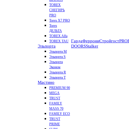
TOREX
СНЕГИРЬ
PRO
Torex X7 PRO
Torex
ДЕЛЬТА
TOREX Alfa
Гарда
Феррони
Стройгост
PROF
TOREX TAU
Эльпорта
DOORS
Stalker
Эльпорта M
Эльпорта S
Эльпорта
Эконом
Эльпорта R
Эльпорта Т
Мастино
PREMIUM 90
MEGA
TRUST
FAMILY
MASS 70
FAMILY ECO
TRUST
PRIME