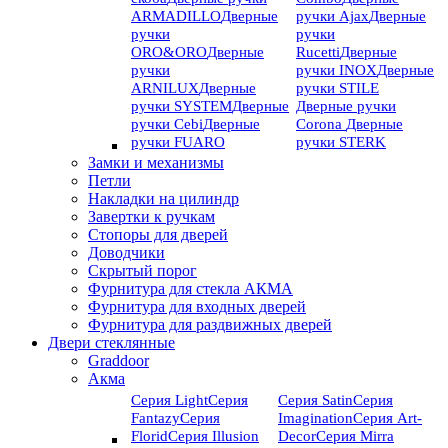
ARMADILLO
Дверные
ручки Ajax
Дверные
ручки
ручки
ORO&ORO
Дверные
Rucetti
Дверные
ручки
ручки INOX
Дверные
ARNILUX
Дверные
ручки STILE
ручки SYSTEM
Дверные
Дверные ручки
ручки Cebi
Дверные
Corona
Дверные
ручки FUARO
ручки STERK
Замки и механизмы
Петли
Накладки на цилиндр
Завертки к ручкам
Стопоры для дверей
Доводчики
Скрытый порог
Фурнитура для стекла АКМА
Фурнитура для входных дверей
Фурнитура для раздвижных дверей
Двери стеклянные
Graddoor
Акма
Серия Light
Серия
Серия Satin
Серия
Fantazy
Серия
Imagination
Серия Art-
Florid
Серия Illusion
Deсor
Серия Mirra