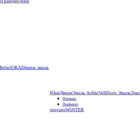
n
Грандмодерн
Belari
ОКА
Dinmar эмаль
ЮниДвери
Эмаль Artlite
VellDoris Эмаль
Эль
Премьер
Перфекто
provans
WINTER