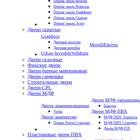
Dinmar эмаль Верона
Dinmar эмаль Новелла
Dinmar эмаль Граффити
Dinmar эмаль Сканди
Dinmar эмаль Эстет
Двери скрытые
Graddoor
Дверные полотна
Morelli
Elporta
Дверная коробка
Urban Invisible
Velldoris
Двери складные
Финские двери
Двери барные маятниковые
Двери гармошка
Строительные двери
Двери CРL
Двери МДФ
Двери МДФ окрашенн
Двери ламинированные
Ньюдор
Двери МДФ ПВХ
Verda
Двери ламинатин
МДФ ПВХ Эльпорта
Прима Порта Стандарт
МДФ ПВХ Стандарт
Двери МДФ FIX
Пластиковые двери ПВХ