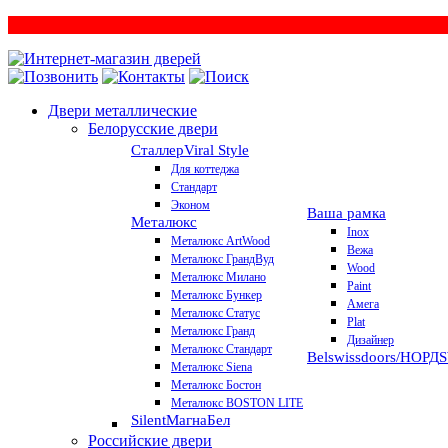
Двери металлические
Белорусские двери
Сталлер
Viral Style
Для коттеджа
Стандарт
Эконом
Ваша рамка
Металюкс
Inox
Металюкс ArtWood
Вежа
Металюкс ГрандВуд
Wood
Металюкс Милано
Paint
Металюкс Бункер
Амега
Металюкс Статус
Plat
Металюкс Гранд
Дизайнер
Металюкс Стандарт
Belswissdoors/НОРД
Металюкс Siena
Металюкс Бостон
Металюкс BOSTON LITE
Silent
МагнаБел
Российские двери