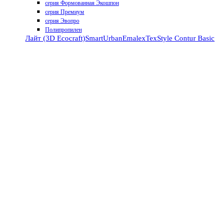
серия Формованная Экошпон
серия Премиум
серия Эвопро
Полипропилен
Лайт (3D Ecocraft)
Smart
Urban
Emalex
TexStyle
Contur
Basic