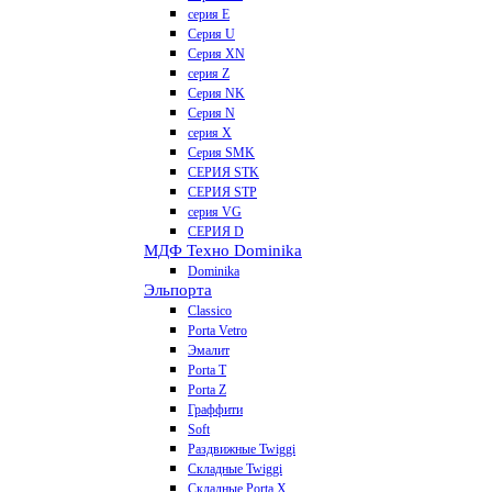
серия E
Серия U
Серия XN
серия Z
Серия NK
Серия N
серия X
Серия SMK
СЕРИЯ STK
СЕРИЯ STP
серия VG
СЕРИЯ D
МДФ Техно Dominika
Dominika
Эльпорта
Classico
Porta Vetro
Эмалит
Porta T
Porta Z
Граффити
Soft
Раздвижные Twiggi
Складные Twiggi
Складные Porta X