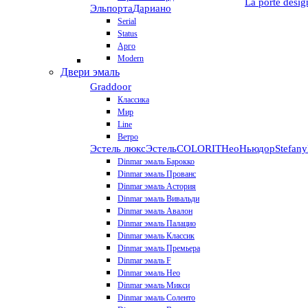
La porte desig
Эльпорта
Дариано
Serial
Status
Арго
Modern
Двери эмаль
Graddoor
Классика
Мир
Line
Ветро
Эстель люкс
Эстель
COLORIT
НеоНьюдор
Stefany
Dinmar эмаль Барокко
Dinmar эмаль Прованс
Dinmar эмаль Астория
Dinmar эмаль Вивальди
Dinmar эмаль Авалон
Dinmar эмаль Палацио
Dinmar эмаль Классик
Dinmar эмаль Премьера
Dinmar эмаль F
Dinmar эмаль Нео
Dinmar эмаль Микси
Dinmar эмаль Соленто