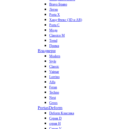
Bravo Браво
Легно
Porta X
Хард Флекс (3D и AR)
Porta C
Мода
Classico M
Trend
Прима
Владвери
Modern
Style
Classic
Vaimar
Lorrino
Alfa
Feran
Techno
Next
Gross
Portas
Deform
Deform Классика
Серия D
серия H
Серия V