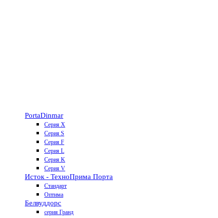
Porta
Dinmar
Серия X
Серия S
Серия F
Серия L
Серия K
Серия V
Исток - Техно
Прима Порта
Стандарт
Оптима
Белвуддорс
серия Гранд