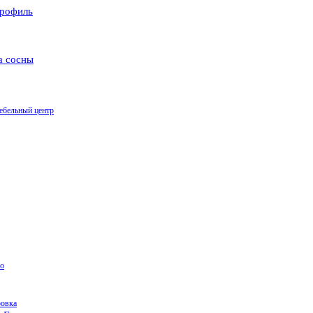
рофиль
а сосны
ебельный центр
о
ровка