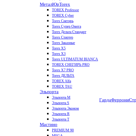
МеталЮр
Torex
TOREX Professor
TOREX Cyber
Torex Снегирь
Torex Супер Омега
Torex Дельта Стандарт
Torex Стартер
Torex Заказные
Torex Х5
Torex Х3
Torex ULTIMATUM BIANCA
TOREX СНЕГИРЬ PRO
Torex X7 PRO
Torex ДЕЛЬТА
TOREX Alfa
TOREX TAU
Эльпорта
Эльпорта M
Гарда
Феррони
Стр
Эльпорта S
Эльпорта Эконом
Эльпорта R
Эльпорта Т
Мастино
PREMIUM 90
MEGA