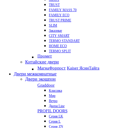
TRUST
FAMILY MASS 70
FAMILY ECO
TRUST PRIME
SLIM
Заказные
CITY SMART
TERMO STANDART
HOME ECO
ТЕRМО SPLIT
Промет
Китайские двери
Магна
Форпост
Kaiser Ясин
Тайга
Двери межкомнатные
Двери экошпон
Graddoor
Классика
Мир
Ветро
Двери Line
PROFIL DOORS
Серия LK
Серия L
Серия ZN