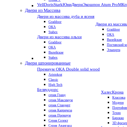
VellDoris
Stark
ЮниДвери
Экошпон Atum Pro
МКп
Двери из Массива
Двери из массива дуба и ясеня
Graddoor
Двери из массив
ОКА
Graddoor
Stabex
ОКА
Двери из массива ольхи
Вилейские
Graddoor
Поставский м
ОКА
Эльпорта
Вилейские
Stabex
Двери шпонированные
Премиум
ОКА Double solid wood
Aristokrat
Classic
High Tech
Белвуддорс
Халес
Крона
серия Гранд
Классика
серия Максимум
Модерн
серия Стандарт
Портофин
серия Капричеза
Техно
серия Премиум
Барокко
Серия Селект
3D фрезе
Серия Авангард