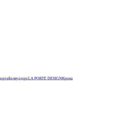
порта
Белвуддорс
LA PORTE DESIGN
Крона