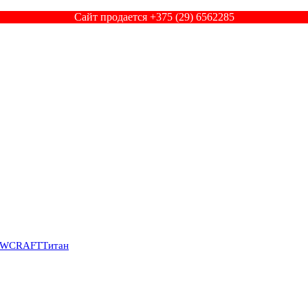
Сайт продается +375 (29) 6562285
SWCRAFT
Титан