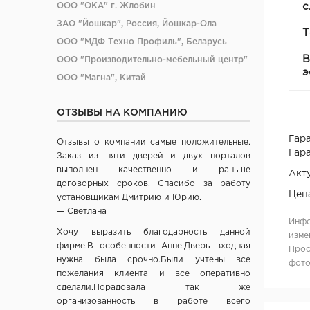
с
ООО "ОКА" г. Жлобин
ЗАО "Йошкар", Россия, Йошкар-Ола
Т
ООО "МДФ Техно Профиль", Беларусь
В
ООО "Производительно-мебельный центр"
э
ООО "Магна", Китай
ООО "Ясин", Китай
ОТЗЫВЫ НА КОМПАНИЮ
ООО "Алюмдор" г. Минск
ООО "Промет", г. Москва
Гара
Отзывы о компании самые положительные.
ОДО "Древпром", г. Витебск
Гара
Заказ из пяти дверей и двух порталов
Verda ЗАО "ПО Одинцово", г. Москва
выполнен качественно и раньше
Акт
договорных сроков. Спасибо за работу
ОАО "Стройдетали" г. Вилейка
Цен
установщикам Дмитрию и Юрию.
ОАО Лесплитинвест, СПБ, Россия
— Светлана
Инфо
ООО "Вудрев" г. Мозырь
Хочу выразить благодарность данной
изме
ООО "Прима Порта", Минск
фирме.В особенности Анне.Дверь входная
Прос
СООО Исток- Инвест, г. Минск
нужна была срочно.Были учтены все
фото
пожелания клиента и все оперативно
ОДО "ВИСТ", г. Молодечно
сделали.Порадовала так же
ЧТУП "Ньюдор", г. Минск
организованность в работе всего