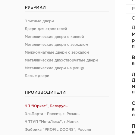
РУБРИКИ
Р
С
Элитные двери
Д
Двери для строителей
М
Металлические двери с ковкой
р
Металлические двери с зеркалом
п
Межкомнатные двери с зеркалом
В
Металлические двухстворчатые двери
к
Металлические двери на улицу
Д
Белые двери
Д
м
п
ПРОИЗВОДИТЕЛИ
О
ЧП "Юркас", Беларусь
к
ЭльПорта - Россия, г. Рязань
о
ЧПТУП "МетаЛюкс", г.Минск
П
Фабрика "PROFIL DOORS", Россия
к