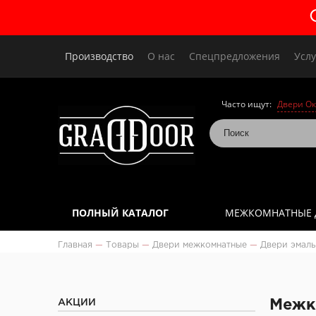
Производство
О нас
Спецпредложения
Услу
Часто ищут:
Двери Ок
ПОЛНЫЙ КАТАЛОГ
МЕЖКОМНАТНЫЕ 
Главная
—
Товары
—
Двери межкомнатные
—
Двери эмаль
АКЦИИ
Межко