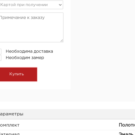
Необходима доставка
Необходим замер
араметры
омплект
Полотн
атериал
Эмаль