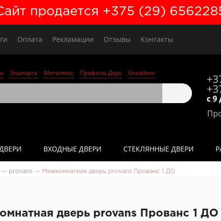
Сайт продается +375 (29) 656228
ги
Оплата
Рекламации
Отзывы
Контакты
а
Эльпорта
Металюкс
Профиль Дорс
Graddoor
+3
+3
с 9
Про
ДВЕРИ
ВХОДНЫЕ ДВЕРИ
СТЕКЛЯННЫЕ ДВЕРИ
Р
—
provans
—
Межкомнатная дверь рrovans Прованс 1 ДО
мнатная дверь рrovans Прованс 1 ДО