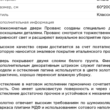
азмер, см
60*200
тиль
Класс
ополнительная информация
ежкомнатные двери Прованс созданы специально д
оскошными деталями. Прованс смотрится торжественно
ривносят свет и расширяют визуальное восприятие про
ысокое качество серии достигается за счет поэтапн
оторую наносится эмалевое покрытие итальянского про
верь покрывают двумя слоями белого грунта. Фин
ополнительным декоративным штрихом служит патинир
одели и остекления патина используется в цвете золот
рактично, хорошо переносит влажную уборку.
стекление в матовом исполнении гармонично сочетает
ость. Оно имеет шелковистую поверхность и через н
стекление достаточно прочное и устойчивое к механич
олотно отвечает высоким требованиям по шумоизоляц
аркаса плитами МДФ и использованием сотового напол