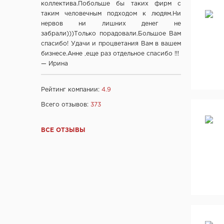
ОДО «Беллесизделие», г. Минск
коллектива.Побольше бы таких фирм с
таким человечным подходом к людям.Ни
Компания "Веллдорис", г. Санкт-Петербург
нервов ни лишних денег не
Фабрика дверей "Ростра", Москва
забрали)))Только порадовали.Большое Вам
"Халес", г. Сморгонь
спасибо! Удачи и процветания Вам в вашем
"Акма", г. Санкт-Петербург
бизнесе.Анне ,еще раз отдельное спасибо !!!
— Ирина
company "Fuaro", Италия
company "Armadillo", Италия
Рейтинг компании:
4.9
"Dariano", г. Ульяновск
Всего отзывов:
373
"DOORWOOD", Республика Марий Эл
"Ирбис-ТД", Россия, Москва
ВСЕ ОТЗЫВЫ
Ltd "AGB", Италия
OOO "Союз-Экспорт", Тайвань
Ltd "Convex", Греция
Ltd "Archie", Испания
ООО "Kaiser", Китай
ООО "Ваша рамка", Беларусь
ТМ "Лесма",Россия, г.Ярославль
ООО "МеталЮр", Россия