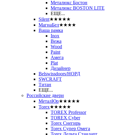
Металюкс Бостон
Металюкс BOSTON LITE
ЕЩЕ...
Silent
★★★★★
МагнаБел
★★★★
Ваша рамка
Inox
Вежа
Wood
Paint
Амега
Plat
Дизайнер
Belswissdoors/НОРД
SWCRAFT
Титан
ЕЩЕ...
Российские двери
МеталЮр
★★★★★
Torex
★★★★★
TOREX Professor
TOREX Cyber
Torex Снегирь
Torex Супер Омега
Torex Дельта Стандарт