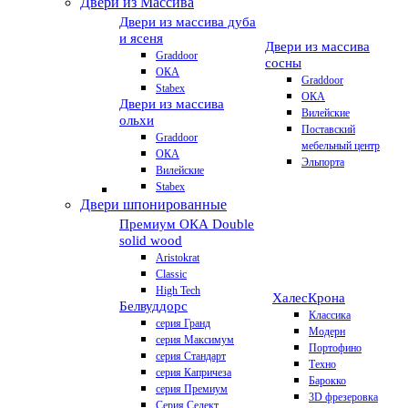
Двери из Массива
Двери из массива дуба
и ясеня
Двери из массива
Graddoor
сосны
ОКА
Graddoor
Stabex
ОКА
Двери из массива
Вилейские
ольхи
Поставский
Graddoor
мебельный центр
ОКА
Эльпорта
Вилейские
Stabex
Двери шпонированные
Премиум
ОКА Double
solid wood
Aristokrat
Classic
High Tech
Халес
Крона
Белвуддорс
Классика
серия Гранд
Модерн
серия Максимум
Портофино
серия Стандарт
Техно
серия Капричеза
Барокко
серия Премиум
3D фрезеровка
Серия Селект