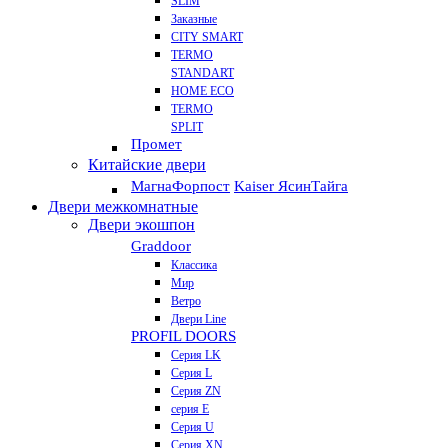
SLIM
Заказные
CITY SMART
TERMO
STANDART
HOME ECO
ТЕRМО
SPLIT
Промет
Китайские двери
Магна
Форпост
Kaiser Ясин
Тайга
Двери межкомнатные
Двери экошпон
Graddoor
Классика
Мир
Ветро
Двери Line
PROFIL DOORS
Серия LK
Серия L
Серия ZN
серия E
Серия U
Серия XN