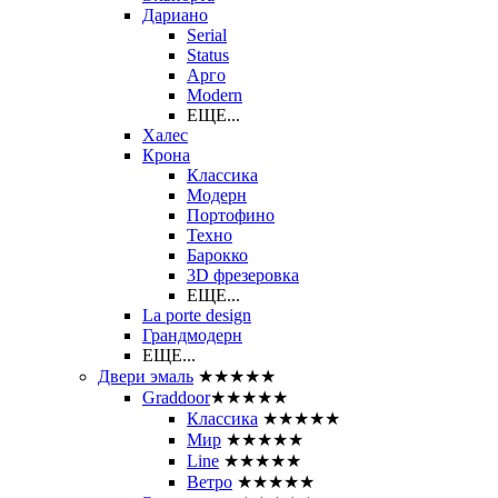
Дариано
Serial
Status
Арго
Modern
ЕЩЕ...
Халес
Крона
Классика
Модерн
Портофино
Техно
Барокко
3D фрезеровка
ЕЩЕ...
La porte design
Грандмодерн
ЕЩЕ...
Двери эмаль
★★★★★
Graddoor
★★★★★
Классика
★★★★★
Мир
★★★★★
Line
★★★★★
Ветро
★★★★★