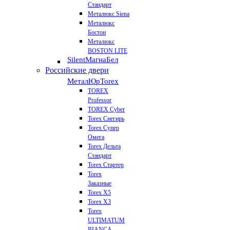
Стандарт
Металюкс Siena
Металюкс
Бостон
Металюкс
BOSTON LITE
Silent
МагнаБел
Российские двери
МеталЮр
Torex
TOREX
Professor
TOREX Cyber
Torex Снегирь
Torex Супер
Омега
Torex Дельта
Стандарт
Torex Стартер
Torex
Заказные
Torex Х5
Torex Х3
Torex
ULTIMATUM
BIANCA