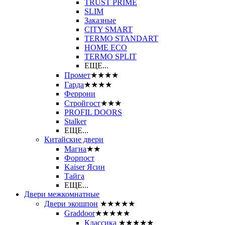
TRUST PRIME
SLIM
Заказные
CITY SMART
TERMO STANDART
HOME ECO
ТЕRМО SPLIT
ЕЩЕ...
Промет
★★★★
Гарда
★★★★
Феррони
Стройгост
★★★
PROFIL DOORS
Stalker
ЕЩЕ...
Китайские двери
Магна
★★
Форпост
Kaiser Ясин
Тайга
ЕЩЕ...
Двери межкомнатные
Двери экошпон
★★★★★
Graddoor
★★★★★
Классика
★★★★★