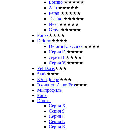
Lorrino
★★★★★
Alfa
★★★★★
Feran
★★★★★
Techno
★★★★★
Next
★★★★★
Gross
★★★★★
Portas
★★★★
Deform
★★★★
Deform Классика
★★★★
Серия D
★★★★
серия H
★★★★
Серия V
★★★★
VellDoris
★★★
Stark
★★★
ЮниДвери
★★★
Экошпон Atum Pro
★★★
МКпрофиль
Porta
Dinmar
Серия X
Серия S
Серия F
Серия L
Серия K