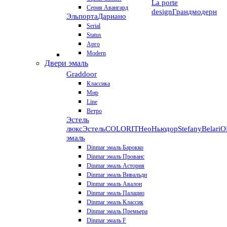
La porte
Серия Авангард
design
Грандмодерн
Эльпорта
Дариано
Serial
Status
Арго
Modern
Двери эмаль
Graddoor
Классика
Мир
Line
Ветро
Эстель
люкс
Эстель
COLORIT
НеоНьюдор
Stefany
Belari
О
эмаль
Dinmar эмаль Барокко
Dinmar эмаль Прованс
Dinmar эмаль Астория
Dinmar эмаль Вивальди
Dinmar эмаль Авалон
Dinmar эмаль Палацио
Dinmar эмаль Классик
Dinmar эмаль Премьера
Dinmar эмаль F