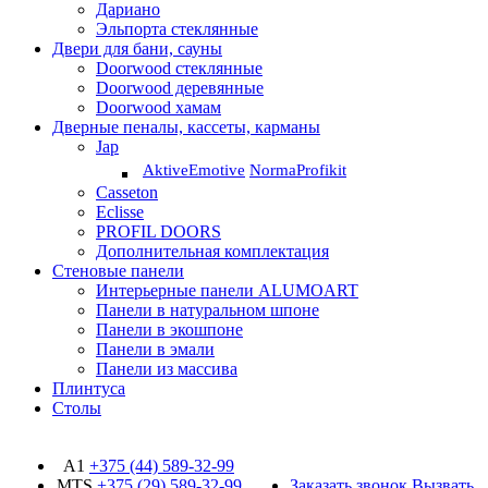
Дариано
Эльпорта стеклянные
Двери для бани, сауны
Doorwood стеклянные
Doorwood деревянные
Doorwood хамам
Дверные пеналы, кассеты, карманы
Jap
Aktive
Emotive
Norma
Profikit
Casseton
Eclisse
PROFIL DOORS
Дополнительная комплектация
Стеновые панели
Интерьерные панели ALUMOART
Панели в натуральном шпоне
Панели в экошпоне
Панели в эмали
Панели из массива
Плинтуса
Столы
A1
+375 (44)
589-32-99
MTS
+375 (29)
589-32-99
Заказать звонок
Вызвать