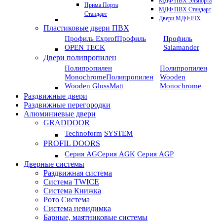
МДФ ПВХ Эльпорта
Прима Порта
МДФ ПВХ Стандарт
Стандарт
Двери МДФ FIX
Пластиковые двери ПВХ
Профиль Exprof
Профиль
Профиль
OPEN TECK
Salamander
Двери полипропилен
Полипропилен
Полипропилен
Monochrome
Полипропилен
Wooden
Wooden GlossMatt
Monochrome
Раздвижные двери
Раздвижные перегородки
Алюминиевые двери
GRADDOOR
Technoform
SYSTEM
PROFIL DOORS
Серия AG
Серия AGK
Серия AGP
Дверные системы
Раздвижная система
Система TWICE
Система Книжка
Рото Система
Система невидимка
Барные, маятниковые системы