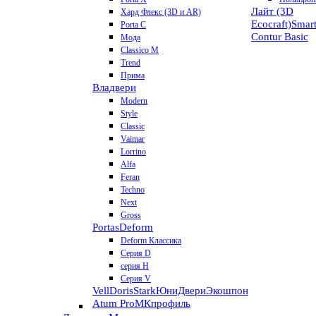
Лайт (3D
Хард Флекс (3D и AR)
Ecocraft)
Smar
Porta C
Contur
Basic
Мода
Classico M
Trend
Прима
Владвери
Modern
Style
Classic
Vaimar
Lorrino
Alfa
Feran
Techno
Next
Gross
Portas
Deform
Deform Классика
Серия D
серия H
Серия V
VellDoris
Stark
ЮниДвери
Экошпон
Atum Pro
МКпрофиль