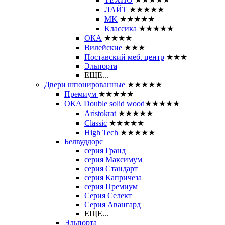
ЛАЙТ
★★★★★
MK
★★★★★
Классика
★★★★★
ОКА
★★★★
Вилейские
★★★
Поставский меб. центр
★★★
Эльпорта
ЕЩЕ...
Двери шпонированные
★★★★★
Премиум
★★★★★
ОКА Double solid wood
★★★★★
Aristokrat
★★★★★
Classic
★★★★★
High Tech
★★★★★
Белвуддорс
серия Гранд
серия Максимум
серия Стандарт
серия Капричеза
серия Премиум
Серия Селект
Серия Авангард
ЕЩЕ...
Эльпорта