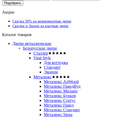
Подобрать
Акции
Скидка 50% на межкомнатные двери
Скидки и Акции на входные двери
Каталог товаров
Двери металлические
Белорусские двери
Сталлер
★★★★★
Viral Style
Для коттеджа
Стандарт
Эконом
Металюкс
★★★★★
Металюкс ArtWood
Металюкс ГрандВуд
Металюкс Милано
Металюкс Бункер
Металюкс Статус
Металюкс Гранд
Металюкс Стандарт
Металюкс Siena