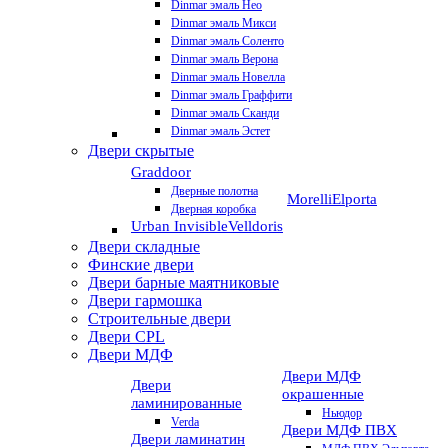
Dinmar эмаль Нео
Dinmar эмаль Микси
Dinmar эмаль Соленто
Dinmar эмаль Верона
Dinmar эмаль Новелла
Dinmar эмаль Граффити
Dinmar эмаль Сканди
Dinmar эмаль Эстет
Двери скрытые
Graddoor
Дверные полотна
Morelli
Elporta
Дверная коробка
Urban Invisible
Velldoris
Двери складные
Финские двери
Двери барные маятниковые
Двери гармошка
Строительные двери
Двери CРL
Двери МДФ
Двери МДФ
Двери
окрашенные
ламинированные
Ньюдор
Verda
Двери МДФ ПВХ
Двери ламинатин