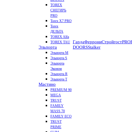
TOREX
СНЕГИРЬ
PRO
Torex X7 PRO
Torex
ДЕЛЬТА
TOREX Alfa
Гарда
Феррони
Стройгост
PROF
TOREX TAU
Эльпорта
DOORS
Stalker
Эльпорта M
Эльпорта S
Эльпорта
Эконом
Эльпорта R
Эльпорта Т
Мастино
PREMIUM 90
MEGA
TRUST
FAMILY
MASS 70
FAMILY ECO
TRUST
PRIME