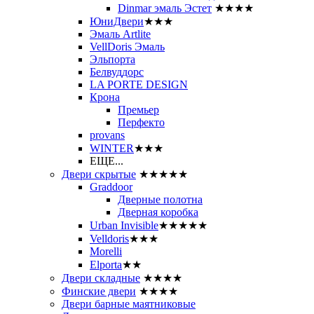
Dinmar эмаль Эстет
★★★★
ЮниДвери
★★★
Эмаль Artlite
VellDoris Эмаль
Эльпорта
Белвуддорс
LA PORTE DESIGN
Крона
Премьер
Перфекто
provans
WINTER
★★★
ЕЩЕ...
Двери скрытые
★★★★★
Graddoor
Дверные полотна
Дверная коробка
Urban Invisible
★★★★★
Velldoris
★★★
Morelli
Elporta
★★
Двери складные
★★★★
Финские двери
★★★★
Двери барные маятниковые