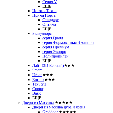
Серия V
ЕЩЕ...
Исток - Техно
Прима Порта
Стандарт
Оптима
ЕЩЕ...
Белвуддорс
серия Гранд
серия Формованная Экошпон
серия Премиум
серия Эвопро
Полипропилен
ЕЩЕ...
Лайт (3D Ecocraft)
★★★
Smart
Urban
★★★
Emalex
★★★
TexStyle
Contur
Basic
ЕЩЕ...
Двери из Массива
★★★★★
Двери из массива дуба и ясеня
Graddoor
★★★★★