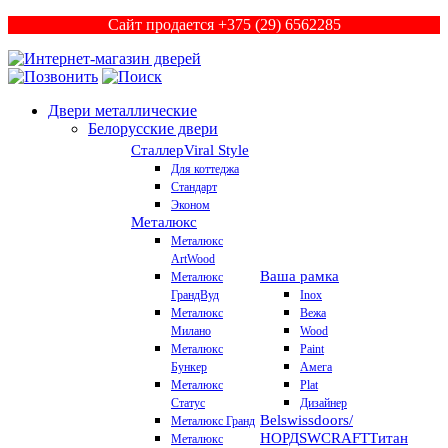
Сайт продается +375 (29) 6562285
Двери металлические
Белорусские двери
Сталлер
Viral Style
Для коттеджа
Стандарт
Эконом
Металюкс
Металюкс
ArtWood
Ваша рамка
Металюкс
ГрандВуд
Inox
Металюкс
Вежа
Милано
Wood
Металюкс
Paint
Бункер
Амега
Металюкс
Plat
Статус
Дизайнер
Belswissdoors/
Металюкс Гранд
НОРД
SWCRAFT
Титан
Металюкс