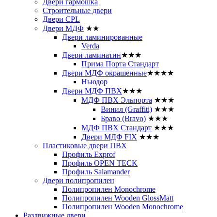
Двери гармошка
Строительные двери
Двери CРL
Двери МДФ
★★
Двери ламинированные
Verda
Двери ламинатин
★★★
Прима Порта Стандарт
Двери МДФ окрашенные
★★★★
Ньюдор
Двери МДФ ПВХ
★★★
МДФ ПВХ Эльпорта
★★★
Винил (Graffiti)
★★★
Браво (Bravo)
★★★
МДФ ПВХ Стандарт
★★★
Двери МДФ FIX
★★★
Пластиковые двери ПВХ
Профиль Exprof
Профиль OPEN TECK
Профиль Salamander
Двери полипропилен
Полипропилен Monochrome
Полипропилен Wooden GlossMatt
Полипропилен Wooden Monochrome
Раздвижные двери