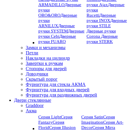
ARMADILLO
Дверные
ручки Ajax
Дверные
ручки
ручки
ORO&ORO
Дверные
Rucetti
Дверные
ручки
ручки INOX
Дверные
ARNILUX
Дверные
ручки STILE
ручки SYSTEM
Дверные
Дверные ручки
ручки Cebi
Дверные
Corona
Дверные
ручки FUARO
ручки STERK
Замки и механизмы
Петли
Накладки на цилиндр
Завертки к ручкам
Стопоры для дверей
Доводчики
Скрытый порог
Фурнитура для стекла АКМА
Фурнитура для входных дверей
Фурнитура для раздвижных дверей
Двери стеклянные
Graddoor
Акма
Серия Light
Серия
Серия Satin
Серия
Fantazy
Серия
Imagination
Серия Art-
Florid
Серия Illusion
Deсor
Серия Mirra