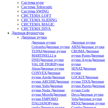
Система купе
Система Telescopic
Система SWING
СИСТЕМА LOFT
СИСТЕМА SLIDING
СИСТЕМА MAGIC
СИСТЕМА DIVA
Дверная фурнитура
Дверные ручки
Дверные ручки
Дверные ручки
Colombo
Дверные ручки
ARNI
Дверные ручки
TUPAI
Дверные ручки
CROMA
Дверные
MARTINELLI и
ручки Punto
Дверные
DND
Дверные ручки
ручки Адель
Дверные
VAL DE FIORI
Ручки
ручки
Alum
Дверные ручки
SENAT
Дверные
CONVEX
Дверные
ручки
ручки Aprile
Дверные
LOCKIT
Дверные
ручки ARCHIE
Дверные
ручки TIXX
Дверные
ручки Yalis
Дверные
ручки Puerto
Дверные
ручки Nuda
Дверные
ручки Code
ручки Morelli
Дверные
Deco
Дверные ручки
ручки EMPORIO
Vela
Дверные ручки
ITALIANO
Ручка-
RENZ
Дверные ручки
скоба
Дверные ручки
Combo
Дверные