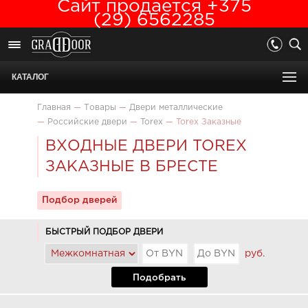
Сайт продается +375
(29) 6562285
КАТАЛОГ
Главная
—
Товары
—
Двери металлические
—
Российские двери
—
Torex
—
Torex Заказные
ВХОДНЫЕ ДВЕРИ TOREX
ЗАКАЗНЫЕ В БРЕСТЕ
Подбор дверей
БЫСТРЫЙ ПОДБОР ДВЕРИ
руб.
Подобрать