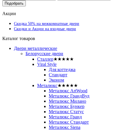
Подобрать
Акции
Скидка 50% на межкомнатные двери
Скидки и Акции на входные двери
Каталог товаров
Двери металлические
Белорусские двери
Сталлер
★★★★★
Viral Style
Для коттеджа
Стандарт
Эконом
Металюкс
★★★★★
Металюкс ArtWood
Металюкс ГрандВуд
Металюкс Милано
Металюкс Бункер
Металюкс Статус
Металюкс Гранд
Металюкс Стандарт
Металюкс Siena