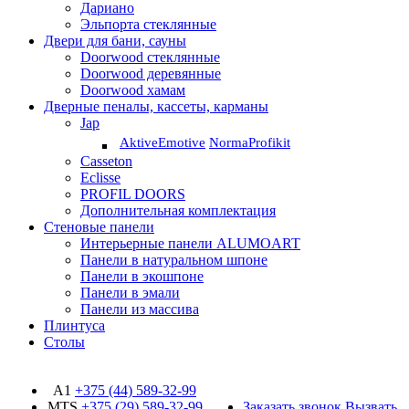
Дариано
Эльпорта стеклянные
Двери для бани, сауны
Doorwood стеклянные
Doorwood деревянные
Doorwood хамам
Дверные пеналы, кассеты, карманы
Jap
Aktive
Emotive
Norma
Profikit
Casseton
Eclisse
PROFIL DOORS
Дополнительная комплектация
Стеновые панели
Интерьерные панели ALUMOART
Панели в натуральном шпоне
Панели в экошпоне
Панели в эмали
Панели из массива
Плинтуса
Столы
A1
+375 (44)
589-32-99
MTS
+375 (29)
589-32-99
Заказать звонок
Вызвать