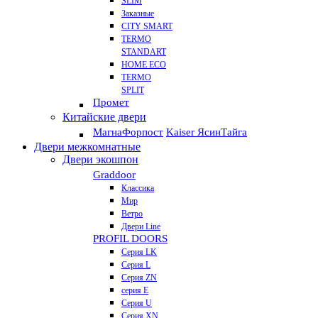
SLIM
Заказные
CITY SMART
TERMO
STANDART
HOME ECO
ТЕRМО
SPLIT
Промет
Китайские двери
Магна
Форпост
Kaiser Ясин
Тайга
Двери межкомнатные
Двери экошпон
Graddoor
Классика
Мир
Ветро
Двери Line
PROFIL DOORS
Серия LK
Серия L
Серия ZN
серия E
Серия U
Серия XN