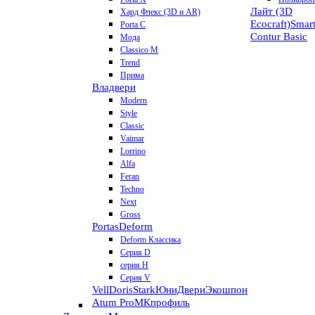
Лайт (3D
Хард Флекс (3D и AR)
Ecocraft)
Smar
Porta C
Contur
Basic
Мода
Classico M
Trend
Прима
Владвери
Modern
Style
Classic
Vaimar
Lorrino
Alfa
Feran
Techno
Next
Gross
Portas
Deform
Deform Классика
Серия D
серия H
Серия V
VellDoris
Stark
ЮниДвери
Экошпон
Atum Pro
МКпрофиль