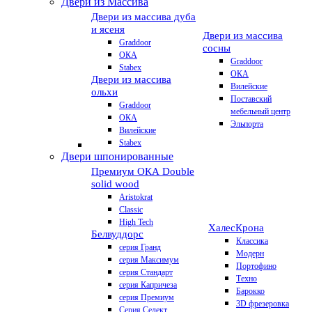
Двери из Массива
Двери из массива дуба
и ясеня
Двери из массива
Graddoor
сосны
ОКА
Graddoor
Stabex
ОКА
Двери из массива
Вилейские
ольхи
Поставский
Graddoor
мебельный центр
ОКА
Эльпорта
Вилейские
Stabex
Двери шпонированные
Премиум
ОКА Double
solid wood
Aristokrat
Classic
High Tech
Халес
Крона
Белвуддорс
Классика
серия Гранд
Модерн
серия Максимум
Портофино
серия Стандарт
Техно
серия Капричеза
Барокко
серия Премиум
3D фрезеровка
Серия Селект