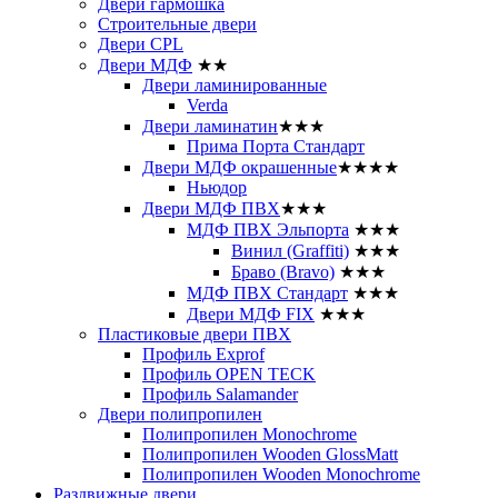
Двери гармошка
Строительные двери
Двери CРL
Двери МДФ
★★
Двери ламинированные
Verda
Двери ламинатин
★★★
Прима Порта Стандарт
Двери МДФ окрашенные
★★★★
Ньюдор
Двери МДФ ПВХ
★★★
МДФ ПВХ Эльпорта
★★★
Винил (Graffiti)
★★★
Браво (Bravo)
★★★
МДФ ПВХ Стандарт
★★★
Двери МДФ FIX
★★★
Пластиковые двери ПВХ
Профиль Exprof
Профиль OPEN TECK
Профиль Salamander
Двери полипропилен
Полипропилен Monochrome
Полипропилен Wooden GlossMatt
Полипропилен Wooden Monochrome
Раздвижные двери