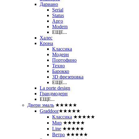
Дариано
Serial
Status
Арго
Modern
ЕЩЕ...
Халес
Крона
Классика
Модерн
Портофино
Техно
Барокко
3D фрезеровка
ЕЩЕ...
La porte design
Грандмодерн
ЕЩЕ...
Двери эмаль
★★★★★
Graddoor
★★★★★
Классика
★★★★★
Мир
★★★★★
Line
★★★★★
Ветро
★★★★★