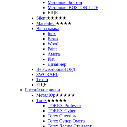
Металюкс Бостон
Металюкс BOSTON LITE
ЕЩЕ...
Silent
★★★★★
МагнаБел
★★★★
Ваша рамка
Inox
Вежа
Wood
Paint
Амега
Plat
Дизайнер
Belswissdoors/НОРД
SWCRAFT
Титан
ЕЩЕ...
Российские двери
МеталЮр
★★★★★
Torex
★★★★★
TOREX Professor
TOREX Cyber
Torex Снегирь
Torex Супер Омега
Torex Дельта Стандарт