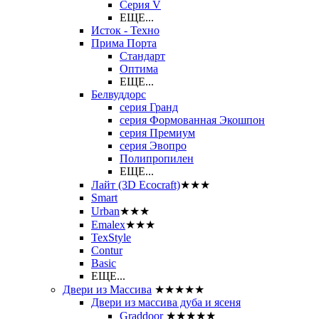
Серия V
ЕЩЕ...
Исток - Техно
Прима Порта
Стандарт
Оптима
ЕЩЕ...
Белвуддорс
серия Гранд
серия Формованная Экошпон
серия Премиум
серия Эвопро
Полипропилен
ЕЩЕ...
Лайт (3D Ecocraft)
★★★
Smart
Urban
★★★
Emalex
★★★
TexStyle
Contur
Basic
ЕЩЕ...
Двери из Массива
★★★★★
Двери из массива дуба и ясеня
Graddoor
★★★★★