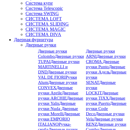
Система купе
Система Telescopic
Система SWING
СИСТЕМА LOFT
СИСТЕМА SLIDING
СИСТЕМА MAGIC
СИСТЕМА DIVA
Дверная фурнитура
Дверные ручки
Дверные ручки
Дверные ручки
Colombo
Дверные ручки
ARNI
Дверные ручки
TUPAI
Дверные ручки
CROMA
Дверные
MARTINELLI и
ручки Punto
Дверные
DND
Дверные ручки
ручки Адель
Дверные
VAL DE FIORI
Ручки
ручки
Alum
Дверные ручки
SENAT
Дверные
CONVEX
Дверные
ручки
ручки Aprile
Дверные
LOCKIT
Дверные
ручки ARCHIE
Дверные
ручки TIXX
Дверные
ручки Yalis
Дверные
ручки Puerto
Дверные
ручки Nuda
Дверные
ручки Code
ручки Morelli
Дверные
Deco
Дверные ручки
ручки EMPORIO
Vela
Дверные ручки
ITALIANO
Ручка-
RENZ
Дверные ручки
скоба
Дверные ручки
Combo
Дверные