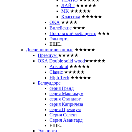
ЛАЙТ
★★★★★
MK
★★★★★
Классика
★★★★★
ОКА
★★★★
Вилейские
★★★
Поставский меб. центр
★★★
Эльпорта
ЕЩЕ...
Двери шпонированные
★★★★★
Премиум
★★★★★
ОКА Double solid wood
★★★★★
Aristokrat
★★★★★
Classic
★★★★★
High Tech
★★★★★
Белвуддорс
серия Гранд
серия Максимум
серия Стандарт
серия Капричеза
серия Премиум
Серия Селект
Серия Авангард
ЕЩЕ...
Эльпорта