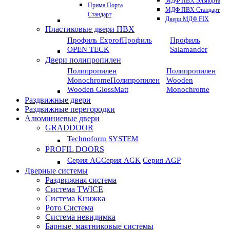
МДФ ПВХ Эльпорта
Прима Порта
МДФ ПВХ Стандарт
Стандарт
Двери МДФ FIX
Пластиковые двери ПВХ
Профиль Exprof
Профиль
Профиль
OPEN TECK
Salamander
Двери полипропилен
Полипропилен
Полипропилен
Monochrome
Полипропилен
Wooden
Wooden GlossMatt
Monochrome
Раздвижные двери
Раздвижные перегородки
Алюминиевые двери
GRADDOOR
Technoform
SYSTEM
PROFIL DOORS
Серия AG
Серия AGK
Серия AGP
Дверные системы
Раздвижная система
Система TWICE
Система Книжка
Рото Система
Система невидимка
Барные, маятниковые системы