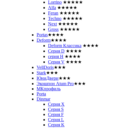
Lorrino
★★★★★
Alfa
★★★★★
Feran
★★★★★
Techno
★★★★★
Next
★★★★★
Gross
★★★★★
Portas
★★★★
Deform
★★★★
Deform Классика
★★★★
Серия D
★★★★
серия H
★★★★
Серия V
★★★★
VellDoris
★★★
Stark
★★★
ЮниДвери
★★★
Экошпон Atum Pro
★★★
МКпрофиль
Porta
Dinmar
Серия X
Серия S
Серия F
Серия L
Серия K