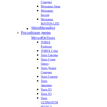
Стандарт
Металюкс Siena
Металюкс
Бостон
Металюкс
BOSTON LITE
Silent
МагнаБел
Российские двери
МеталЮр
Torex
TOREX
Professor
TOREX Cyber
Torex Снегирь
Torex Супер
Омега
Torex Дельта
Стандарт
Torex Стартер
Torex
Заказные
Torex Х5
Torex Х3
Torex
ULTIMATUM
BIANCA