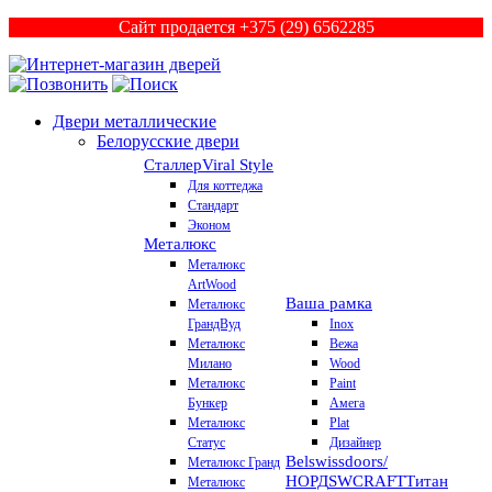
Сайт продается +375 (29) 6562285
Двери металлические
Белорусские двери
Сталлер
Viral Style
Для коттеджа
Стандарт
Эконом
Металюкс
Металюкс
ArtWood
Ваша рамка
Металюкс
ГрандВуд
Inox
Металюкс
Вежа
Милано
Wood
Металюкс
Paint
Бункер
Амега
Металюкс
Plat
Статус
Дизайнер
Belswissdoors/
Металюкс Гранд
НОРД
SWCRAFT
Титан
Металюкс