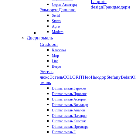
La porte
Серия Авангард
design
Грандмодерн
Эльпорта
Дариано
Serial
Status
Арго
Modern
Двери эмаль
Graddoor
Классика
Мир
Line
Ветро
Эстель
люкс
Эстель
COLORIT
НеоНьюдор
Stefany
Belari
О
эмаль
Dinmar эмаль Барокко
Dinmar эмаль Прованс
Dinmar эмаль Астория
Dinmar эмаль Вивальди
Dinmar эмаль Авалон
Dinmar эмаль Палацио
Dinmar эмаль Классик
Dinmar эмаль Премьера
Dinmar эмаль F