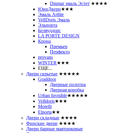
Dinmar эмаль Эстет
★★★★
ЮниДвери
★★★
Эмаль Artlite
VellDoris Эмаль
Эльпорта
Белвуддорс
LA PORTE DESIGN
Крона
Премьер
Перфекто
provans
WINTER
★★★
ЕЩЕ...
Двери скрытые
★★★★★
Graddoor
Дверные полотна
Дверная коробка
Urban Invisible
★★★★★
Velldoris
★★★
Morelli
Elporta
★★
Двери складные
★★★★
Финские двери
★★★★
Двери барные маятниковые