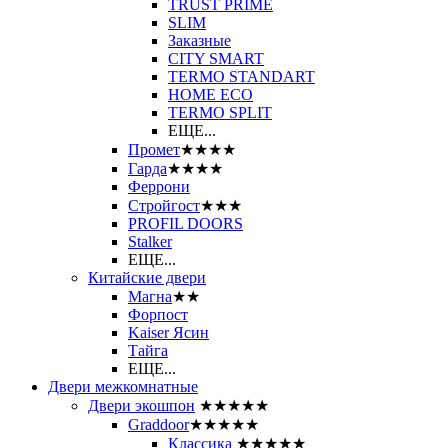
TRUST PRIME
SLIM
Заказные
CITY SMART
TERMO STANDART
HOME ECO
ТЕRМО SPLIT
ЕЩЕ...
Промет
★★★★
Гарда
★★★★
Феррони
Стройгост
★★★
PROFIL DOORS
Stalker
ЕЩЕ...
Китайские двери
Магна
★★
Форпост
Kaiser Ясин
Тайга
ЕЩЕ...
Двери межкомнатные
Двери экошпон
★★★★★
Graddoor
★★★★★
Классика
★★★★★