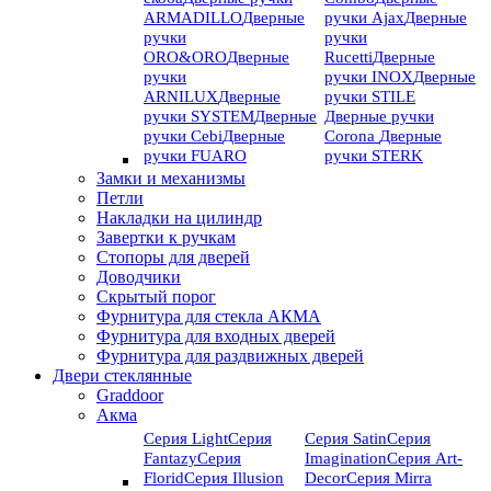
ARMADILLO
Дверные
ручки Ajax
Дверные
ручки
ручки
ORO&ORO
Дверные
Rucetti
Дверные
ручки
ручки INOX
Дверные
ARNILUX
Дверные
ручки STILE
ручки SYSTEM
Дверные
Дверные ручки
ручки Cebi
Дверные
Corona
Дверные
ручки FUARO
ручки STERK
Замки и механизмы
Петли
Накладки на цилиндр
Завертки к ручкам
Стопоры для дверей
Доводчики
Скрытый порог
Фурнитура для стекла АКМА
Фурнитура для входных дверей
Фурнитура для раздвижных дверей
Двери стеклянные
Graddoor
Акма
Серия Light
Серия
Серия Satin
Серия
Fantazy
Серия
Imagination
Серия Art-
Florid
Серия Illusion
Deсor
Серия Mirra