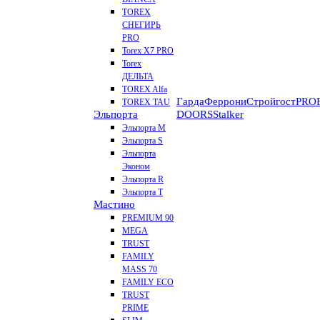
TOREX
СНЕГИРЬ
PRO
Torex X7 PRO
Torex
ДЕЛЬТА
TOREX Alfa
Гарда
Феррони
Стройгост
PROF
TOREX TAU
Эльпорта
DOORS
Stalker
Эльпорта M
Эльпорта S
Эльпорта
Эконом
Эльпорта R
Эльпорта Т
Мастино
PREMIUM 90
MEGA
TRUST
FAMILY
MASS 70
FAMILY ECO
TRUST
PRIME