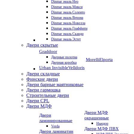
Dinmar эмаль Нео
Dinmar эмаль Микси
Dinmar эмаль Соленто
Dinmar эмаль Верона
Dinmar эмаль Новелла
Dinmar эмаль Граффити
Dinmar эмаль Сканди
Dinmar эмаль Эстет
Двери скрытые
Graddoor
Дверные полотна
Morelli
Elporta
Дверная коробка
Urban Invisible
Velldoris
Двери складные
Финские двери
Двери барные маятниковые
Двери гармошка
Строительные двери
Двери CРL
Двери МДФ
Двери МДФ
Двери
окрашенные
ламинированные
Ньюдор
Verda
Двери МДФ ПВХ
Двери ламинатин