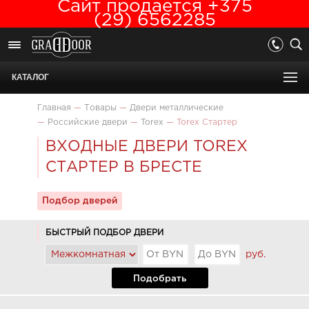
Сайт продается +375
(29) 6562285
КАТАЛОГ
Главная
—
Товары
—
Двери металлические
—
Российские двери
—
Torex
—
Torex Стартер
ВХОДНЫЕ ДВЕРИ TOREX
СТАРТЕР В БРЕСТЕ
Подбор дверей
БЫСТРЫЙ ПОДБОР ДВЕРИ
руб.
Подобрать