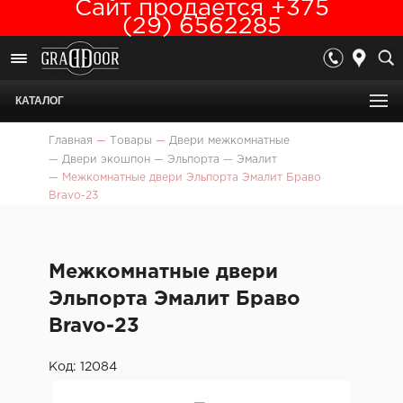
Сайт продается +375
(29) 6562285
КАТАЛОГ
Главная
—
Товары
—
Двери межкомнатные
—
Двери экошпон
—
Эльпорта
—
Эмалит
—
Межкомнатные двери Эльпорта Эмалит Браво
Bravo-23
Межкомнатные двери
Эльпорта Эмалит Браво
Bravo-23
Код: 12084