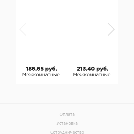
186.65 руб.
213.40 руб.
18
Межкомнатные двери Эльпорта Эмалит Брав
Межкомнатные двери Эл
Меж
Оплата
Установка
Сотрудничество