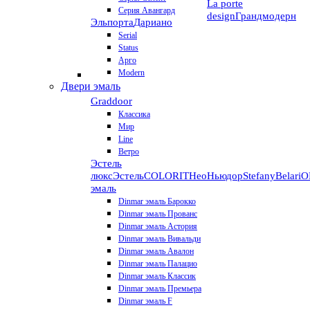
La porte
Серия Авангард
design
Грандмодерн
Эльпорта
Дариано
Serial
Status
Арго
Modern
Двери эмаль
Graddoor
Классика
Мир
Line
Ветро
Эстель
люкс
Эстель
COLORIT
НеоНьюдор
Stefany
Belari
О
эмаль
Dinmar эмаль Барокко
Dinmar эмаль Прованс
Dinmar эмаль Астория
Dinmar эмаль Вивальди
Dinmar эмаль Авалон
Dinmar эмаль Палацио
Dinmar эмаль Классик
Dinmar эмаль Премьера
Dinmar эмаль F