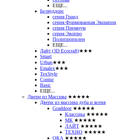
ЕЩЕ...
Белвуддорс
серия Гранд
серия Формованная Экошпон
серия Премиум
серия Эвопро
Полипропилен
ЕЩЕ...
Лайт (3D Ecocraft)
★★★
Smart
Urban
★★★
Emalex
★★★
TexStyle
Contur
Basic
ЕЩЕ...
Двери из Массива
★★★★★
Двери из массива дуба и ясеня
Graddoor
★★★★★
Классика
★★★★★
МК
★★★★★
ЛАЙТ
★★★★★
ТЕХНО
★★★★★
ОКА
★★★★★