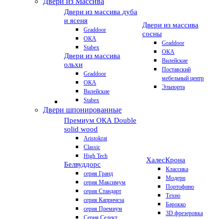
Двери из Массива
Двери из массива дуба
и ясеня
Двери из массива
Graddoor
сосны
ОКА
Graddoor
Stabex
ОКА
Двери из массива
Вилейские
ольхи
Поставский
Graddoor
мебельный центр
ОКА
Эльпорта
Вилейские
Stabex
Двери шпонированные
Премиум
ОКА Double
solid wood
Aristokrat
Classic
High Tech
Халес
Крона
Белвуддорс
Классика
серия Гранд
Модерн
серия Максимум
Портофино
серия Стандарт
Техно
серия Капричеза
Барокко
серия Премиум
3D фрезеровка
Серия Селект