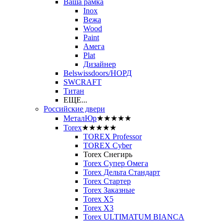
Ваша рамка
Inox
Вежа
Wood
Paint
Амега
Plat
Дизайнер
Belswissdoors/НОРД
SWCRAFT
Титан
ЕЩЕ...
Российские двери
МеталЮр
★★★★★
Torex
★★★★★
TOREX Professor
TOREX Cyber
Torex Снегирь
Torex Супер Омега
Torex Дельта Стандарт
Torex Стартер
Torex Заказные
Torex Х5
Torex Х3
Torex ULTIMATUM BIANCA