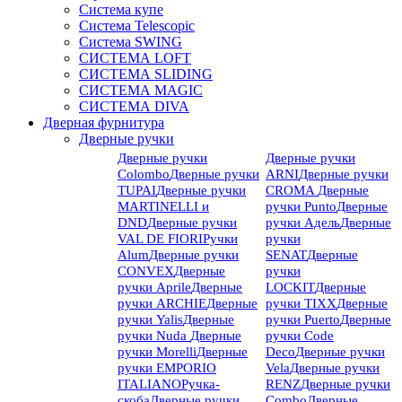
Система купе
Система Telescopic
Система SWING
СИСТЕМА LOFT
СИСТЕМА SLIDING
СИСТЕМА MAGIC
СИСТЕМА DIVA
Дверная фурнитура
Дверные ручки
Дверные ручки
Дверные ручки
Colombo
Дверные ручки
ARNI
Дверные ручки
TUPAI
Дверные ручки
CROMA
Дверные
MARTINELLI и
ручки Punto
Дверные
DND
Дверные ручки
ручки Адель
Дверные
VAL DE FIORI
Ручки
ручки
Alum
Дверные ручки
SENAT
Дверные
CONVEX
Дверные
ручки
ручки Aprile
Дверные
LOCKIT
Дверные
ручки ARCHIE
Дверные
ручки TIXX
Дверные
ручки Yalis
Дверные
ручки Puerto
Дверные
ручки Nuda
Дверные
ручки Code
ручки Morelli
Дверные
Deco
Дверные ручки
ручки EMPORIO
Vela
Дверные ручки
ITALIANO
Ручка-
RENZ
Дверные ручки
скоба
Дверные ручки
Combo
Дверные