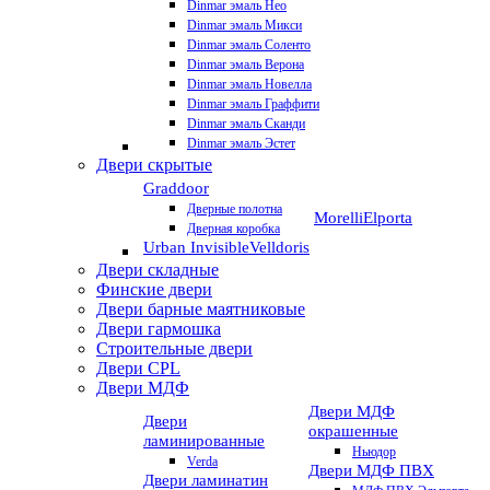
Dinmar эмаль Нео
Dinmar эмаль Микси
Dinmar эмаль Соленто
Dinmar эмаль Верона
Dinmar эмаль Новелла
Dinmar эмаль Граффити
Dinmar эмаль Сканди
Dinmar эмаль Эстет
Двери скрытые
Graddoor
Дверные полотна
Morelli
Elporta
Дверная коробка
Urban Invisible
Velldoris
Двери складные
Финские двери
Двери барные маятниковые
Двери гармошка
Строительные двери
Двери CРL
Двери МДФ
Двери МДФ
Двери
окрашенные
ламинированные
Ньюдор
Verda
Двери МДФ ПВХ
Двери ламинатин