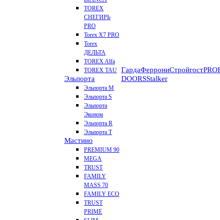
TOREX
СНЕГИРЬ
PRO
Torex X7 PRO
Torex
ДЕЛЬТА
TOREX Alfa
Гарда
Феррони
Стройгост
PROF
TOREX TAU
Эльпорта
DOORS
Stalker
Эльпорта M
Эльпорта S
Эльпорта
Эконом
Эльпорта R
Эльпорта Т
Мастино
PREMIUM 90
MEGA
TRUST
FAMILY
MASS 70
FAMILY ECO
TRUST
PRIME