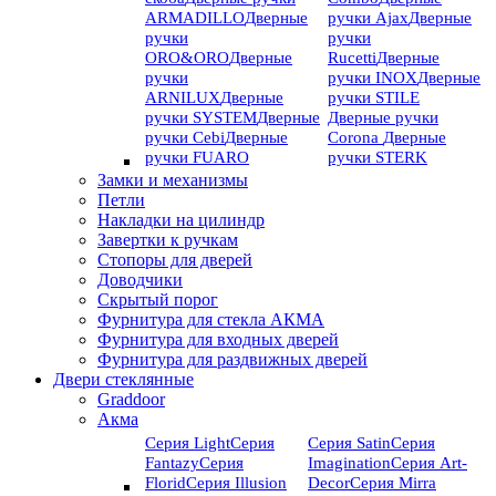
ARMADILLO
Дверные
ручки Ajax
Дверные
ручки
ручки
ORO&ORO
Дверные
Rucetti
Дверные
ручки
ручки INOX
Дверные
ARNILUX
Дверные
ручки STILE
ручки SYSTEM
Дверные
Дверные ручки
ручки Cebi
Дверные
Corona
Дверные
ручки FUARO
ручки STERK
Замки и механизмы
Петли
Накладки на цилиндр
Завертки к ручкам
Стопоры для дверей
Доводчики
Скрытый порог
Фурнитура для стекла АКМА
Фурнитура для входных дверей
Фурнитура для раздвижных дверей
Двери стеклянные
Graddoor
Акма
Серия Light
Серия
Серия Satin
Серия
Fantazy
Серия
Imagination
Серия Art-
Florid
Серия Illusion
Deсor
Серия Mirra