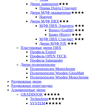
Двери ламинатин
★★★
Прима Порта Стандарт
Двери МДФ окрашенные
★★★★
Ньюдор
Двери МДФ ПВХ
★★★
МДФ ПВХ Эльпорта
★★★
Винил (Graffiti)
★★★
Браво (Bravo)
★★★
МДФ ПВХ Стандарт
★★★
Двери МДФ FIX
★★★
Пластиковые двери ПВХ
Профиль Exprof
Профиль OPEN TECK
Профиль Salamander
Двери полипропилен
Полипропилен Monochrome
Полипропилен Wooden GlossMatt
Полипропилен Wooden Monochrome
Раздвижные двери
Раздвижные перегородки
Алюминиевые двери
GRADDOOR
★★★★★
Technoform
★★★★★
SYSTEM
★★★★★