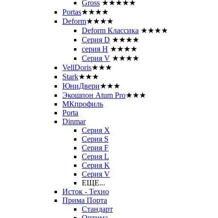
Gross
★★★★★
Portas
★★★★
Deform
★★★★
Deform Классика
★★★★
Серия D
★★★★
серия H
★★★★
Серия V
★★★★
VellDoris
★★★
Stark
★★★
ЮниДвери
★★★
Экошпон Atum Pro
★★★
МКпрофиль
Porta
Dinmar
Серия X
Серия S
Серия F
Серия L
Серия K
Серия V
ЕЩЕ...
Исток - Техно
Прима Порта
Стандарт
Оптима