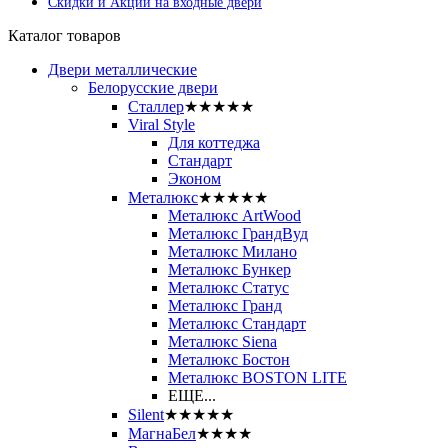
Скидки и Акции на входные двери
Каталог товаров
Двери металлические
Белорусские двери
Сталлер
★★★★★
Viral Style
Для коттеджа
Стандарт
Эконом
Металюкс
★★★★★
Металюкс ArtWood
Металюкс ГрандВуд
Металюкс Милано
Металюкс Бункер
Металюкс Статус
Металюкс Гранд
Металюкс Стандарт
Металюкс Siena
Металюкс Бостон
Металюкс BOSTON LITE
ЕЩЕ...
Silent
★★★★★
МагнаБел
★★★★