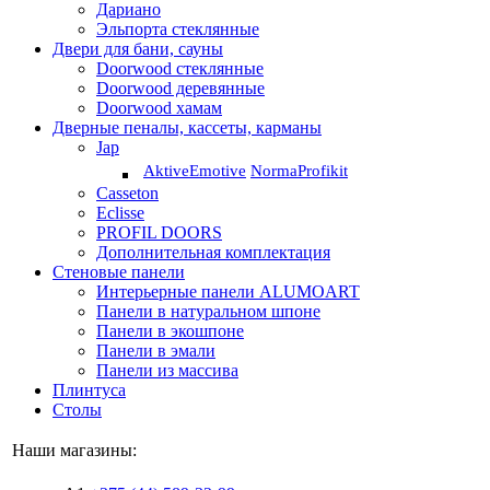
Дариано
Эльпорта стеклянные
Двери для бани, сауны
Doorwood стеклянные
Doorwood деревянные
Doorwood хамам
Дверные пеналы, кассеты, карманы
Jap
Aktive
Emotive
Norma
Profikit
Casseton
Eclisse
PROFIL DOORS
Дополнительная комплектация
Стеновые панели
Интерьерные панели ALUMOART
Панели в натуральном шпоне
Панели в экошпоне
Панели в эмали
Панели из массива
Плинтуса
Столы
Наши магазины: