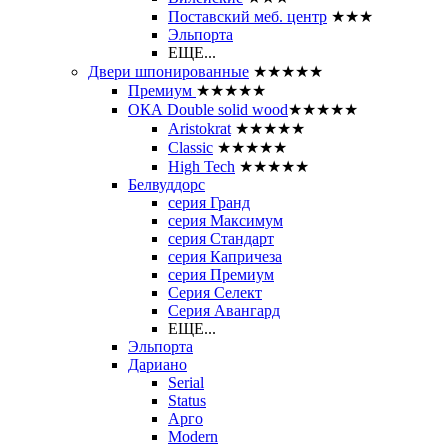
Поставский меб. центр
★★★
Эльпорта
ЕЩЕ...
Двери шпонированные
★★★★★
Премиум
★★★★★
ОКА Double solid wood
★★★★★
Aristokrat
★★★★★
Classic
★★★★★
High Tech
★★★★★
Белвуддорс
серия Гранд
серия Максимум
серия Стандарт
серия Капричеза
серия Премиум
Серия Селект
Серия Авангард
ЕЩЕ...
Эльпорта
Дариано
Serial
Status
Арго
Modern