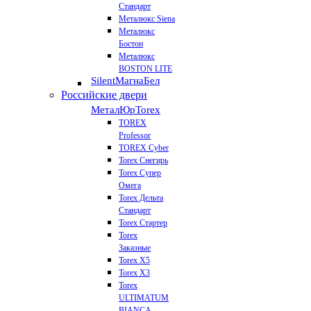
Стандарт
Металюкс Siena
Металюкс
Бостон
Металюкс
BOSTON LITE
Silent
МагнаБел
Российские двери
МеталЮр
Torex
TOREX
Professor
TOREX Cyber
Torex Снегирь
Torex Супер
Омега
Torex Дельта
Стандарт
Torex Стартер
Torex
Заказные
Torex Х5
Torex Х3
Torex
ULTIMATUM
BIANCA