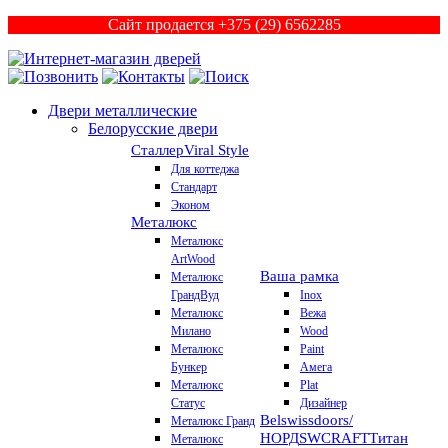
Сайт продается +375 (29) 6562285
Двери металлические
Белорусские двери
Сталлер
Viral Style
Для коттеджа
Стандарт
Эконом
Металюкс
Металюкс
ArtWood
Ваша рамка
Металюкс
ГрандВуд
Inox
Металюкс
Вежа
Милано
Wood
Металюкс
Paint
Бункер
Амега
Металюкс
Plat
Статус
Дизайнер
Belswissdoors/
Металюкс Гранд
НОРД
SWCRAFT
Титан
Металюкс