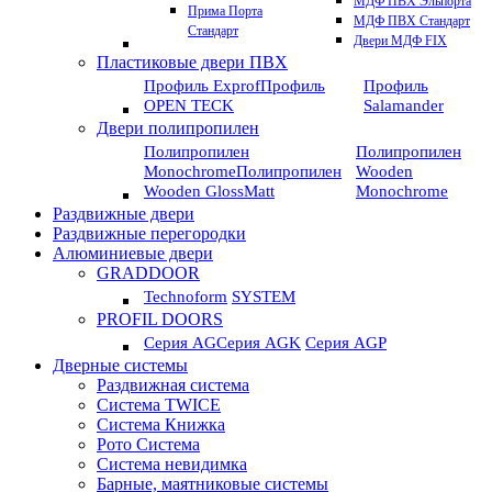
МДФ ПВХ Эльпорта
Прима Порта
МДФ ПВХ Стандарт
Стандарт
Двери МДФ FIX
Пластиковые двери ПВХ
Профиль Exprof
Профиль
Профиль
OPEN TECK
Salamander
Двери полипропилен
Полипропилен
Полипропилен
Monochrome
Полипропилен
Wooden
Wooden GlossMatt
Monochrome
Раздвижные двери
Раздвижные перегородки
Алюминиевые двери
GRADDOOR
Technoform
SYSTEM
PROFIL DOORS
Серия AG
Серия AGK
Серия AGP
Дверные системы
Раздвижная система
Система TWICE
Система Книжка
Рото Система
Система невидимка
Барные, маятниковые системы