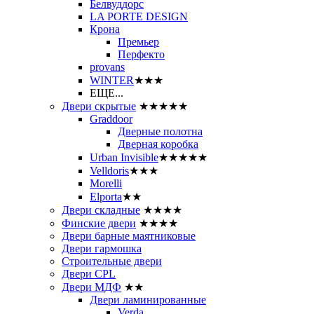
Белвуддорс
LA PORTE DESIGN
Крона
Премьер
Перфекто
provans
WINTER
★★★
ЕЩЕ...
Двери скрытые
★★★★★
Graddoor
Дверные полотна
Дверная коробка
Urban Invisible
★★★★★
Velldoris
★★★
Morelli
Elporta
★★
Двери складные
★★★★
Финские двери
★★★★
Двери барные маятниковые
Двери гармошка
Строительные двери
Двери CРL
Двери МДФ
★★
Двери ламинированные
Verda