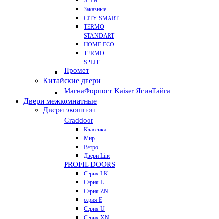
SLIM
Заказные
CITY SMART
TERMO
STANDART
HOME ECO
ТЕRМО
SPLIT
Промет
Китайские двери
Магна
Форпост
Kaiser Ясин
Тайга
Двери межкомнатные
Двери экошпон
Graddoor
Классика
Мир
Ветро
Двери Line
PROFIL DOORS
Серия LK
Серия L
Серия ZN
серия E
Серия U
Серия XN