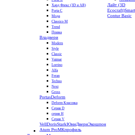
Лайт (3D
Хард Флекс (3D и AR)
Ecocraft)
Smar
Porta C
Contur
Basic
Мода
Classico M
Trend
Прима
Владвери
Modern
Style
Classic
Vaimar
Lorrino
Alfa
Feran
Techno
Next
Gross
Portas
Deform
Deform Классика
Серия D
серия H
Серия V
VellDoris
Stark
ЮниДвери
Экошпон
Atum Pro
МКпрофиль