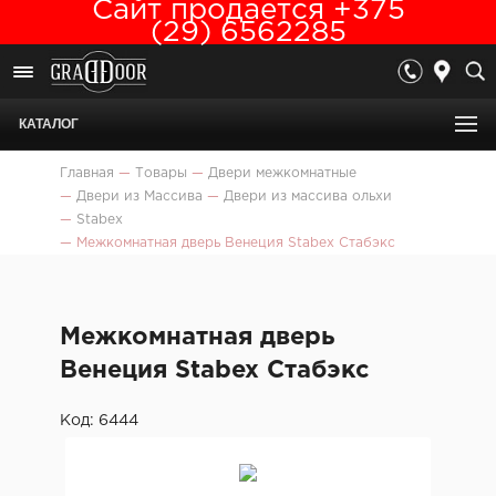
Сайт продается +375
(29) 6562285
КАТАЛОГ
Главная
—
Товары
—
Двери межкомнатные
—
Двери из Массива
—
Двери из массива ольхи
—
Stabex
—
Межкомнатная дверь Венеция Stabex Стабэкс
Межкомнатная дверь
Венеция Stabex Стабэкс
Код: 6444