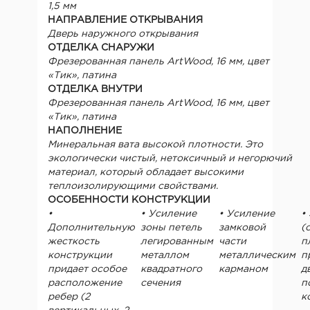
1,5 мм
НАПРАВЛЕНИЕ ОТКРЫВАНИЯ
Дверь наружного открывания
ОТДЕЛКА СНАРУЖИ
Фрезерованная панель ArtWood, 16 мм, цвет
«Тик», патина
ОТДЕЛКА ВНУТРИ
Фрезерованная панель ArtWood, 16 мм, цвет
«Тик», патина
НАПОЛНЕНИЕ
Минеральная вата высокой плотности. Это
экологически чистый, нетоксичный и негорючий
материал, который обладает высокими
теплоизолирующими свойствами.
ОСОБЕННОСТИ КОНСТРУКЦИИ
•
• Усиление
• Усиление
•
Дополнительную
зоны петель
замковой
(
жесткость
легированным
части
п
конструкции
металлом
металлическим
п
придает особое
квадратного
карманом
д
расположение
сечения
п
ребер (2
к