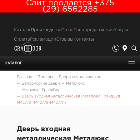
Сайт продается +375
(29) 6562285
Каталог
Производство
О нас
Спецпредложения
Услуги
Оплата
Рекламации
Отзывы
Контакты
КАТАЛОГ
Главная
—
Товары
—
Двери металлические
—
Белорусские двери
—
Металюкс
—
Металюкс ГрандВуд
—
Дверь входная металлическая Металюкс ГрандВуд
М427/9 (М427/8-М427/11)
Дверь входная
металлическая Металюкс