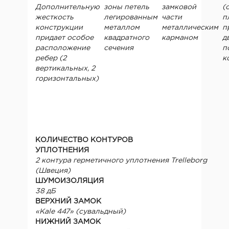
Дополнительную
зоны петель
замковой
(
жесткость
легированным
части
п
конструкции
металлом
металлическим
п
придает особое
квадратного
карманом
д
расположение
сечения
п
ребер (2
к
вертикальных, 2
горизонтальных)
КОЛИЧЕСТВО КОНТУРОВ
УПЛОТНЕНИЯ
2 контура герметичного уплотнения Trelleborg
(Швеция)
ШУМОИЗОЛЯЦИЯ
38 дБ
ВЕРХНИЙ ЗАМОК
«Kale 447» (сувальдный)
НИЖНИЙ ЗАМОК