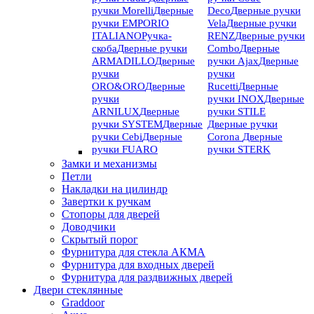
ручки Morelli
Дверные
Deco
Дверные ручки
ручки EMPORIO
Vela
Дверные ручки
ITALIANO
Ручка-
RENZ
Дверные ручки
скоба
Дверные ручки
Combo
Дверные
ARMADILLO
Дверные
ручки Ajax
Дверные
ручки
ручки
ORO&ORO
Дверные
Rucetti
Дверные
ручки
ручки INOX
Дверные
ARNILUX
Дверные
ручки STILE
ручки SYSTEM
Дверные
Дверные ручки
ручки Cebi
Дверные
Corona
Дверные
ручки FUARO
ручки STERK
Замки и механизмы
Петли
Накладки на цилиндр
Завертки к ручкам
Стопоры для дверей
Доводчики
Скрытый порог
Фурнитура для стекла АКМА
Фурнитура для входных дверей
Фурнитура для раздвижных дверей
Двери стеклянные
Graddoor