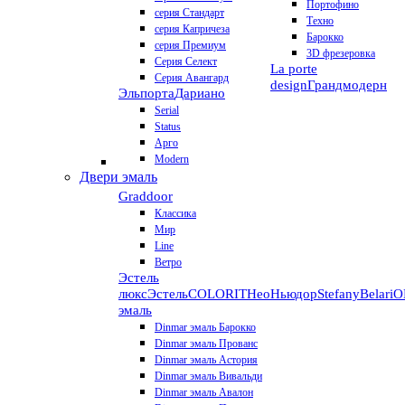
Портофино
серия Стандарт
Техно
серия Капричеза
Барокко
серия Премиум
3D фрезеровка
Серия Селект
La porte
Серия Авангард
design
Грандмодерн
Эльпорта
Дариано
Serial
Status
Арго
Modern
Двери эмаль
Graddoor
Классика
Мир
Line
Ветро
Эстель
люкс
Эстель
COLORIT
НеоНьюдор
Stefany
Belari
О
эмаль
Dinmar эмаль Барокко
Dinmar эмаль Прованс
Dinmar эмаль Астория
Dinmar эмаль Вивальди
Dinmar эмаль Авалон