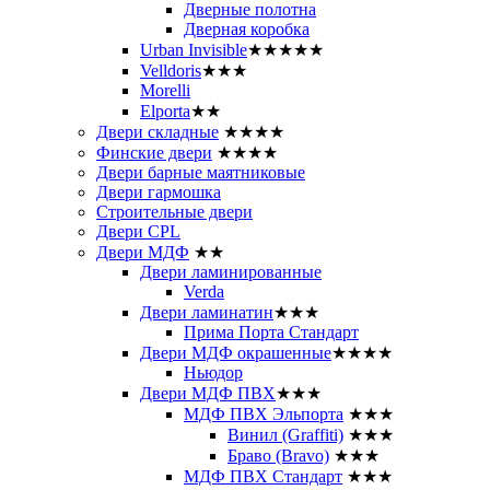
Дверные полотна
Дверная коробка
Urban Invisible
★★★★★
Velldoris
★★★
Morelli
Elporta
★★
Двери складные
★★★★
Финские двери
★★★★
Двери барные маятниковые
Двери гармошка
Строительные двери
Двери CРL
Двери МДФ
★★
Двери ламинированные
Verda
Двери ламинатин
★★★
Прима Порта Стандарт
Двери МДФ окрашенные
★★★★
Ньюдор
Двери МДФ ПВХ
★★★
МДФ ПВХ Эльпорта
★★★
Винил (Graffiti)
★★★
Браво (Bravo)
★★★
МДФ ПВХ Стандарт
★★★