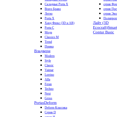
Складные Porta X
серия Фо
Bravo Браво
серия Пр
Легно
серия Эво
Porta X
Полипроп
Лайт (3D
Хард Флекс (3D и AR)
Ecocraft)
Smar
Porta C
Contur
Basic
Мода
Classico M
Trend
Прима
Владвери
Modern
Style
Classic
Vaimar
Lorrino
Alfa
Feran
Techno
Next
Gross
Portas
Deform
Deform Классика
Серия D