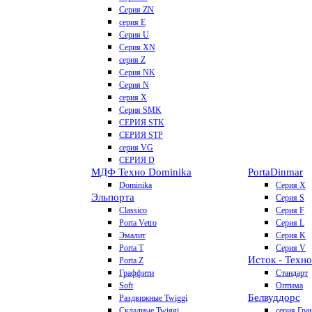
Серия ZN
серия E
Серия U
Серия XN
серия Z
Серия NK
Серия N
серия X
Серия SMK
СЕРИЯ STK
СЕРИЯ STP
серия VG
СЕРИЯ D
МДФ Техно Dominika
Porta
Dinmar
Dominika
Серия X
Эльпорта
Серия S
Classico
Серия F
Porta Vetro
Серия L
Эмалит
Серия K
Porta T
Серия V
Исток - Техно
Porta Z
Граффити
Стандарт
Soft
Оптима
Белвуддорс
Раздвижные Twiggi
Складные Twiggi
серия Гра