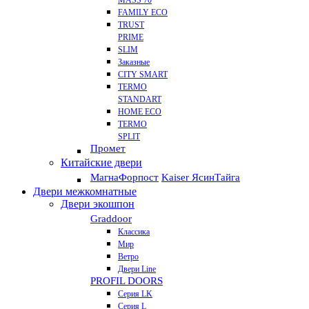
MASS 70
FAMILY ECO
TRUST
PRIME
SLIM
Заказные
CITY SMART
TERMO
STANDART
HOME ECO
ТЕRМО
SPLIT
Промет
Китайские двери
Магна
Форпост
Kaiser Ясин
Тайга
Двери межкомнатные
Двери экошпон
Graddoor
Классика
Мир
Ветро
Двери Line
PROFIL DOORS
Серия LK
Серия L