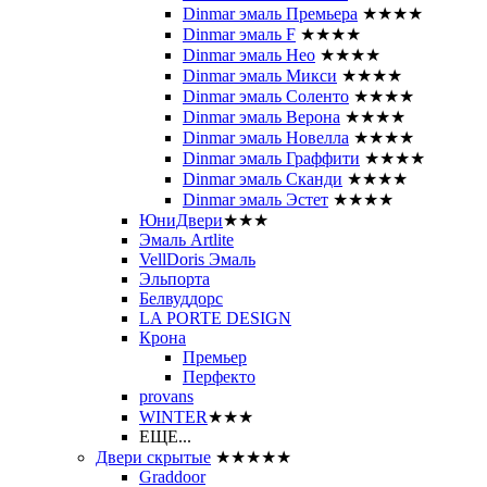
Dinmar эмаль Премьера
★★★★
Dinmar эмаль F
★★★★
Dinmar эмаль Нео
★★★★
Dinmar эмаль Микси
★★★★
Dinmar эмаль Соленто
★★★★
Dinmar эмаль Верона
★★★★
Dinmar эмаль Новелла
★★★★
Dinmar эмаль Граффити
★★★★
Dinmar эмаль Сканди
★★★★
Dinmar эмаль Эстет
★★★★
ЮниДвери
★★★
Эмаль Artlite
VellDoris Эмаль
Эльпорта
Белвуддорс
LA PORTE DESIGN
Крона
Премьер
Перфекто
provans
WINTER
★★★
ЕЩЕ...
Двери скрытые
★★★★★
Graddoor