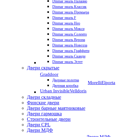
Dinmar эмаль Палацио
Dinmar эмаль Классик
Dinmar эмаль Премьера
Dinmar эмаль F
Dinmar эмаль Нео
Dinmar эмаль Микси
Dinmar эмаль Соленто
Dinmar эмаль Верона
Dinmar эмаль Новелла
Dinmar эмаль Граффити
Dinmar эмаль Сканди
Dinmar эмаль Эстет
Двери скрытые
Graddoor
Дверные полотна
Morelli
Elporta
Дверная коробка
Urban Invisible
Velldoris
Двери складные
Финские двери
Двери барные маятниковые
Двери гармошка
Строительные двери
Двери CРL
Двери МДФ
Двери МДФ