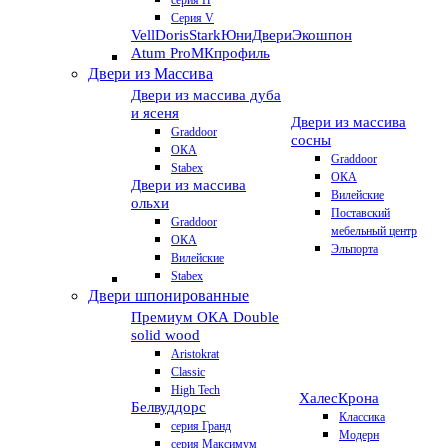
серия H
Серия V
VellDoris
Stark
ЮниДвери
Экошпон
Atum Pro
МКпрофиль
Двери из Массива
Двери из массива дуба
и ясеня
Двери из массива
Graddoor
сосны
ОКА
Graddoor
Stabex
ОКА
Двери из массива
Вилейские
ольхи
Поставский
Graddoor
мебельный центр
ОКА
Эльпорта
Вилейские
Stabex
Двери шпонированные
Премиум
ОКА Double
solid wood
Aristokrat
Classic
High Tech
Халес
Крона
Белвуддорс
Классика
серия Гранд
Модерн
серия Максимум