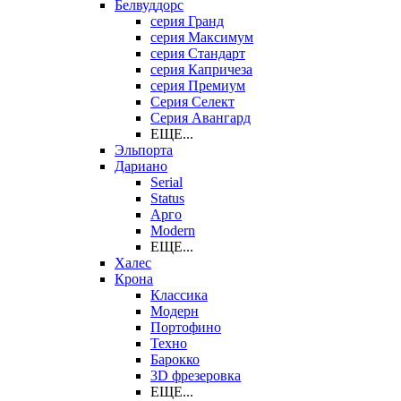
Белвуддорс
серия Гранд
серия Максимум
серия Стандарт
серия Капричеза
серия Премиум
Серия Селект
Серия Авангард
ЕЩЕ...
Эльпорта
Дариано
Serial
Status
Арго
Modern
ЕЩЕ...
Халес
Крона
Классика
Модерн
Портофино
Техно
Барокко
3D фрезеровка
ЕЩЕ...