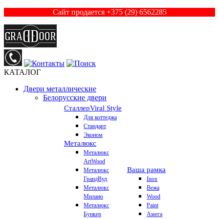
Сайт продается +375 (29) 6562285
КАТАЛОГ
Двери металлические
Белорусские двери
Сталлер
Viral Style
Для коттеджа
Стандарт
Эконом
Металюкс
Металюкс
ArtWood
Ваша рамка
Металюкс
ГрандВуд
Inox
Металюкс
Вежа
Милано
Wood
Металюкс
Paint
Бункер
Амега