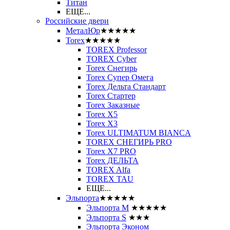
Титан
ЕЩЕ...
Российские двери
МеталЮр
★★★★★
Torex
★★★★★
TOREX Professor
TOREX Cyber
Torex Снегирь
Torex Супер Омега
Torex Дельта Стандарт
Torex Стартер
Torex Заказные
Torex Х5
Torex Х3
Torex ULTIMATUM BIANCA
TOREX СНЕГИРЬ PRO
Torex X7 PRO
Torex ДЕЛЬТА
TOREX Alfa
TOREX TAU
ЕЩЕ...
Эльпорта
★★★★★
Эльпорта M
★★★★★
Эльпорта S
★★★
Эльпорта Эконом