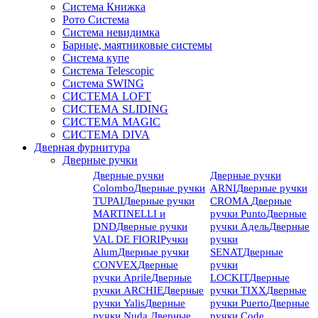
Система Книжка
Рото Система
Система невидимка
Барные, маятниковые системы
Система купе
Система Telescopic
Система SWING
СИСТЕМА LOFT
СИСТЕМА SLIDING
СИСТЕМА MAGIC
СИСТЕМА DIVA
Дверная фурнитура
Дверные ручки
Дверные ручки
Дверные ручки
Colombo
Дверные ручки
ARNI
Дверные ручки
TUPAI
Дверные ручки
CROMA
Дверные
MARTINELLI и
ручки Punto
Дверные
DND
Дверные ручки
ручки Адель
Дверные
VAL DE FIORI
Ручки
ручки
Alum
Дверные ручки
SENAT
Дверные
CONVEX
Дверные
ручки
ручки Aprile
Дверные
LOCKIT
Дверные
ручки ARCHIE
Дверные
ручки TIXX
Дверные
ручки Yalis
Дверные
ручки Puerto
Дверные
ручки Nuda
Дверные
ручки Code