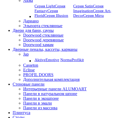
Акма
Серия Light
Серия
Серия Satin
Серия
Fantazy
Серия
Imagination
Серия Art-
Florid
Серия Illusion
Deсor
Серия Mirra
Дариано
Эльпорта стеклянные
Двери для бани, сауны
Doorwood стеклянные
Doorwood деревянные
Doorwood хамам
Дверные пеналы, кассеты, карманы
Jap
Aktive
Emotive
Norma
Profikit
Casseton
Eclisse
PROFIL DOORS
Дополнительная комплектация
Стеновые панели
Интерьерные панели ALUMOART
Панели в натуральном шпоне
Панели в экошпоне
Панели в эмали
Панели из массива
Плинтуса
Столы