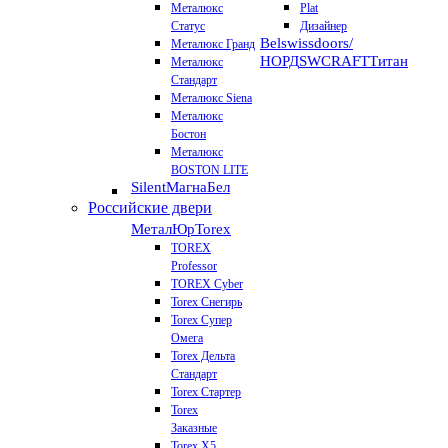
Металюкс
Plat
Статус
Дизайнер
Belswissdoors/
Металюкс Гранд
НОРД
SWCRAFT
Титан
Металюкс
Стандарт
Металюкс Siena
Металюкс
Бостон
Металюкс
BOSTON LITE
Silent
МагнаБел
Российские двери
МеталЮр
Torex
TOREX
Professor
TOREX Cyber
Torex Снегирь
Torex Супер
Омега
Torex Дельта
Стандарт
Torex Стартер
Torex
Заказные
Torex Х5