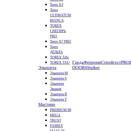
Torex Х3
Torex
ULTIMATUM
BIANCA
TOREX
СНЕГИРЬ
PRO
Torex X7 PRO
Torex
ДЕЛЬТА
TOREX Alfa
Гарда
Феррони
Стройгост
PROF
TOREX TAU
Эльпорта
DOORS
Stalker
Эльпорта M
Эльпорта S
Эльпорта
Эконом
Эльпорта R
Эльпорта Т
Мастино
PREMIUM 90
MEGA
TRUST
FAMILY