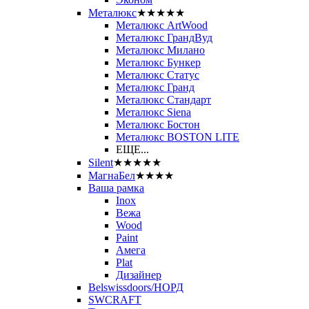
Металюкс
★★★★★
Металюкс ArtWood
Металюкс ГрандВуд
Металюкс Милано
Металюкс Бункер
Металюкс Статус
Металюкс Гранд
Металюкс Стандарт
Металюкс Siena
Металюкс Бостон
Металюкс BOSTON LITE
ЕЩЕ...
Silent
★★★★★
МагнаБел
★★★★
Ваша рамка
Inox
Вежа
Wood
Paint
Амега
Plat
Дизайнер
Belswissdoors/НОРД
SWCRAFT