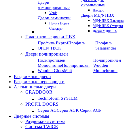
Двери
окрашенные
ламинированные
Ньюдор
Verda
Двери МДФ ПВХ
Двери ламинатин
МДФ ПВХ Эльпорта
Прима Порта
МДФ ПВХ Стандарт
Стандарт
Двери МДФ FIX
Пластиковые двери ПВХ
Профиль Exprof
Профиль
Профиль
OPEN TECK
Salamander
Двери полипропилен
Полипропилен
Полипропилен
Monochrome
Полипропилен
Wooden
Wooden GlossMatt
Monochrome
Раздвижные двери
Раздвижные перегородки
Алюминиевые двери
GRADDOOR
Technoform
SYSTEM
PROFIL DOORS
Серия AG
Серия AGK
Серия AGP
Дверные системы
Раздвижная система
Система TWICE