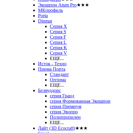
Экошпон Atum Pro
★★★
МКпрофиль
Porta
Dinmar
Серия X
Серия S
Серия F
Серия L
Серия K
Серия V
ЕЩЕ...
Исток - Техно
Прима Порта
Стандарт
Оптима
ЕЩЕ...
Белвуддорс
серия Гранд
серия Формованная Экошпон
серия Премиум
серия Эвопро
Полипропилен
ЕЩЕ...
Лайт (3D Ecocraft)
★★★