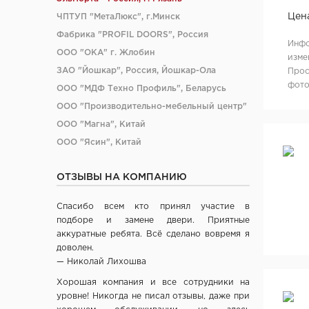
Цен
ЧПТУП "МетаЛюкс", г.Минск
Фабрика "PROFIL DOORS", Россия
Инфо
ООО "ОКА" г. Жлобин
изме
ЗАО "Йошкар", Россия, Йошкар-Ола
Прос
фото
ООО "МДФ Техно Профиль", Беларусь
ООО "Производительно-мебельный центр"
ООО "Магна", Китай
ООО "Ясин", Китай
ООО "Алюмдор" г. Минск
ОТЗЫВЫ НА КОМПАНИЮ
ООО "Промет", г. Москва
ЧП "Юркас", Беларусь
Спасибо всем кто принял участие в
ОДО "Древпром", г. Витебск
подборе и замене двери. Приятные
Verda ЗАО "ПО Одинцово", г. Москва
аккуратные ребята. Всё сделано вовремя я
доволен.
ОАО "Стройдетали" г. Вилейка
— Николай Лихошва
ОАО Лесплитинвест, СПБ, Россия
Хорошая компания и все сотрудники на
ООО "Вудрев" г. Мозырь
уровне! Никогда не писал отзывы, даже при
ООО "Прима Порта", Минск