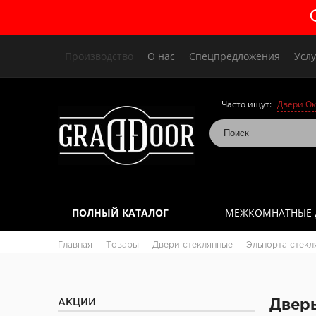
Производство
О нас
Спецпредложения
Услу
Часто ищут:
Двери Ок
ПОЛНЫЙ КАТАЛОГ
МЕЖКОМНАТНЫЕ 
Главная
—
Товары
—
Двери стеклянные
—
Эльпорта стекл
АКЦИИ
Дверь