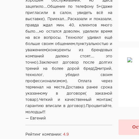
хорошем обслуживании, но здесь
СООО Исток- Инвест, г. Минск
зацепило....Общение по телефону 5+(даже
пригласили в салон, увидеть всё на
ОДО "ВИСТ", г. Молодечно
выставке). Приехал....Расказали и показали,
ЧТУП "Ньюдор", г. Минск
правда ждал мин. 40, клиентов много
ОДО «Беллесизделие», г. Минск
было...,но остался доволен, уделили время
на все вопросы. Технолог удивил ещё
Компания "Веллдорис", г. Санкт-Петербург
больше своим общением,пунктуальностью и
Фабрика дверей "Ростра", Москва
уважением(конкуренты из брендовых
"Халес", г. Сморгонь
компаний далеко стоят.... это
"Акма", г. Санкт-Петербург
точно).Заключил договор после долгих
трений на более дорой бред(Дмитрий,
company "Fuaro", Италия
технолог, убедил своим
company "Armadillo", Италия
профессионализмом). Оплата через
"Dariano", г. Ульяновск
терминал на месте.Доставка ранее срока
указанному в договоре( заказной
"DOORWOOD", Республика Марий Эл
товар).Четкий и качественный монтаж(
"Ирбис-ТД", Россия, Москва
гарантию вписали в договор).Процвитайте,
Ltd "AGB", Италия
молодцы!!!
— Евгений
OOO "Союз-Экспорт", Тайвань
Ltd "Convex", Греция
Ос
Рейтинг компании:
4.9
Ltd "Archie", Испания