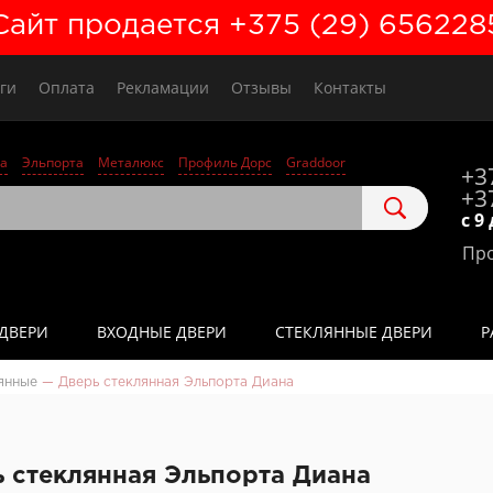
Сайт продается +375 (29) 656228
ги
Оплата
Рекламации
Отзывы
Контакты
а
Эльпорта
Металюкс
Профиль Дорс
Graddoor
+3
+3
с 9
Про
ДВЕРИ
ВХОДНЫЕ ДВЕРИ
СТЕКЛЯННЫЕ ДВЕРИ
Р
янные
—
Дверь стеклянная Эльпорта Диана
 стеклянная Эльпорта Диана