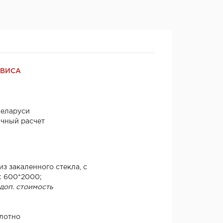
РВИСА
Беларуси
ичный расчет
з закаленного стекла, с
: 600*2000;
 доп. стоимость
олотно