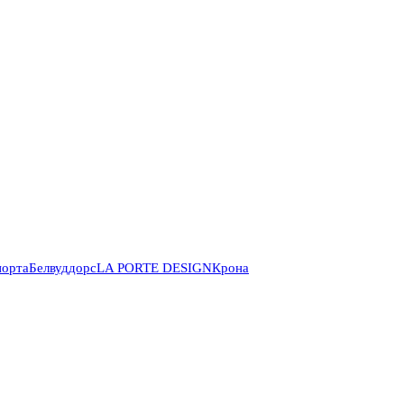
порта
Белвуддорс
LA PORTE DESIGN
Крона