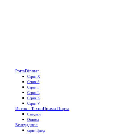
Porta
Dinmar
Серия X
Серия S
Серия F
Серия L
Серия K
Серия V
Исток - Техно
Прима Порта
Стандарт
Оптима
Белвуддорс
серия Гранд