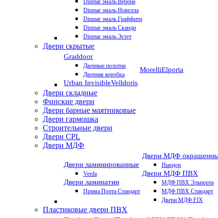
Dinmar эмаль Верона
Dinmar эмаль Новелла
Dinmar эмаль Граффити
Dinmar эмаль Сканди
Dinmar эмаль Эстет
Двери скрытые
Graddoor
Дверные полотна
Morelli
Elporta
Дверная коробка
Urban Invisible
Velldoris
Двери складные
Финские двери
Двери барные маятниковые
Двери гармошка
Строительные двери
Двери CРL
Двери МДФ
Двери МДФ окрашенн
Двери ламинированные
Ньюдор
Двери МДФ ПВХ
Verda
Двери ламинатин
МДФ ПВХ Эльпорта
Прима Порта Стандарт
МДФ ПВХ Стандарт
Двери МДФ FIX
Пластиковые двери ПВХ