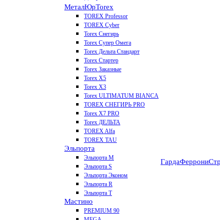
МеталЮр
Torex
TOREX Professor
TOREX Cyber
Torex Снегирь
Torex Супер Омега
Torex Дельта Стандарт
Torex Стартер
Torex Заказные
Torex Х5
Torex Х3
Torex ULTIMATUM BIANCA
TOREX СНЕГИРЬ PRO
Torex X7 PRO
Torex ДЕЛЬТА
TOREX Alfa
TOREX TAU
Эльпорта
Эльпорта M
Гарда
Феррони
Стр
Эльпорта S
Эльпорта Эконом
Эльпорта R
Эльпорта Т
Мастино
PREMIUM 90
MEGA