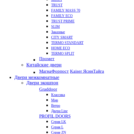
TRUST
FAMILY MASS 70
FAMILY ECO
TRUST PRIME
SLIM
Заказные
CITY SMART
TERMO STANDART
HOME ECO
ТЕRМО SPLIT
Промет
Китайские двери
Магна
Форпост
Kaiser Ясин
Тайга
Двери межкомнатные
Двери экошпон
Graddoor
Классика
Мир
Ветро
Двери Line
PROFIL DOORS
Серия LK
Серия L
Серия ZN