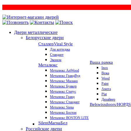
Двери металлические
Белорусские двери
Сталлер
Viral Style
Для коттеджа
Стандарт
Эконом
Ваша рамка
Металюкс
Inox
Металюкс ArtWood
Вежа
Металюкс ГрандВуд
Wood
Металюкс Милано
Paint
Металюкс Бункер
Амега
Металюкс Статус
Plat
Металюкс Гранд
Дизайнер
Металюкс Стандарт
Belswissdoors/НОРД
Металюкс Siena
Металюкс Бостон
Металюкс BOSTON LITE
Silent
МагнаБел
Российские двери