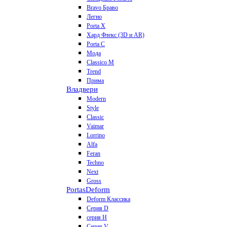
Bravo Браво
Легно
Porta X
Хард Флекс (3D и AR)
Porta C
Мода
Classico M
Trend
Прима
Владвери
Modern
Style
Classic
Vaimar
Lorrino
Alfa
Feran
Techno
Next
Gross
Portas
Deform
Deform Классика
Серия D
серия H
Серия V