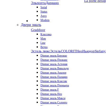
La porte desig
Эльпорта
Дариано
Serial
Status
Арго
Modern
Двери эмаль
Graddoor
Классика
Мир
Line
Ветро
Эстель люкс
Эстель
COLORIT
НеоНьюдор
Stefany
Dinmar эмаль Барокко
Dinmar эмаль Прованс
Dinmar эмаль Астория
Dinmar эмаль Вивальди
Dinmar эмаль Авалон
Dinmar эмаль Палацио
Dinmar эмаль Классик
Dinmar эмаль Премьера
Dinmar эмаль F
Dinmar эмаль Нео
Dinmar эмаль Микси
Dinmar эмаль Соленто