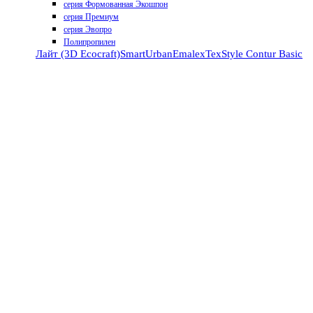
серия Формованная Экошпон
серия Премиум
серия Эвопро
Полипропилен
Лайт (3D Ecocraft)
Smart
Urban
Emalex
TexStyle
Contur
Basic