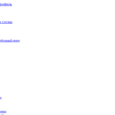
рофиль
а сосны
ебельный центр
о
ровка