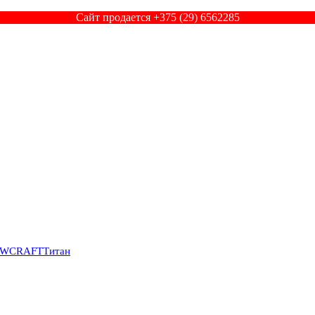
Сайт продается +375 (29) 6562285
SWCRAFT
Титан