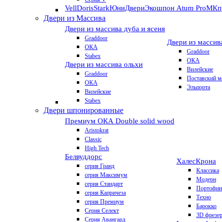
VellDoris
Stark
ЮниДвери
Экошпон Atum Pro
МКп
Двери из Массива
Двери из массива дуба и ясеня
Graddoor
Двери из массив
ОКА
Graddoor
Stabex
ОКА
Двери из массива ольхи
Вилейские
Graddoor
Поставский м
ОКА
Эльпорта
Вилейские
Stabex
Двери шпонированные
Премиум
ОКА Double solid wood
Aristokrat
Classic
High Tech
Белвуддорс
Халес
Крона
серия Гранд
Классика
серия Максимум
Модерн
серия Стандарт
Портофин
серия Капричеза
Техно
серия Премиум
Барокко
Серия Селект
3D фрезе
Серия Авангард