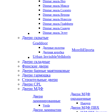
Dinmar эмаль Нео
Dinmar эмаль Микси
Dinmar эмаль Соленто
Dinmar эмаль Верона
Dinmar эмаль Новелла
Dinmar эмаль Граффити
Dinmar эмаль Сканди
Dinmar эмаль Эстет
Двери скрытые
Graddoor
Дверные полотна
Morelli
Elporta
Дверная коробка
Urban Invisible
Velldoris
Двери складные
Финские двери
Двери барные маятниковые
Двери гармошка
Строительные двери
Двери CРL
Двери МДФ
Двери МДФ
Двери
окрашенные
ламинированные
Ньюдор
Verda
Двери МДФ ПВХ
Двери ламинатин