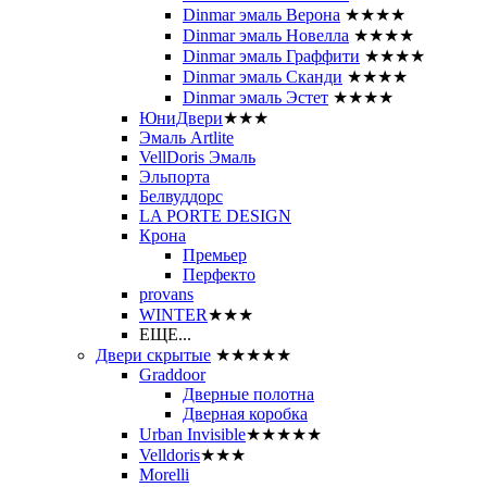
Dinmar эмаль Верона
★★★★
Dinmar эмаль Новелла
★★★★
Dinmar эмаль Граффити
★★★★
Dinmar эмаль Сканди
★★★★
Dinmar эмаль Эстет
★★★★
ЮниДвери
★★★
Эмаль Artlite
VellDoris Эмаль
Эльпорта
Белвуддорс
LA PORTE DESIGN
Крона
Премьер
Перфекто
provans
WINTER
★★★
ЕЩЕ...
Двери скрытые
★★★★★
Graddoor
Дверные полотна
Дверная коробка
Urban Invisible
★★★★★
Velldoris
★★★
Morelli