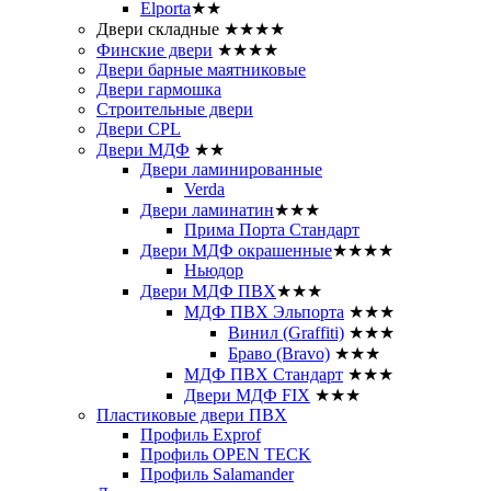
Elporta
★★
Двери складные
★★★★
Финские двери
★★★★
Двери барные маятниковые
Двери гармошка
Строительные двери
Двери CРL
Двери МДФ
★★
Двери ламинированные
Verda
Двери ламинатин
★★★
Прима Порта Стандарт
Двери МДФ окрашенные
★★★★
Ньюдор
Двери МДФ ПВХ
★★★
МДФ ПВХ Эльпорта
★★★
Винил (Graffiti)
★★★
Браво (Bravo)
★★★
МДФ ПВХ Стандарт
★★★
Двери МДФ FIX
★★★
Пластиковые двери ПВХ
Профиль Exprof
Профиль OPEN TECK
Профиль Salamander