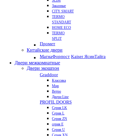
SLIM
Заказные
CITY SMART
TERMO
STANDART
HOME ECO
ТЕRМО
SPLIT
Промет
Китайские двери
Магна
Форпост
Kaiser Ясин
Тайга
Двери межкомнатные
Двери экошпон
Graddoor
Классика
Мир
Ветро
Двери Line
PROFIL DOORS
Серия LK
Серия L
Серия ZN
серия E
Серия U
Серия XN