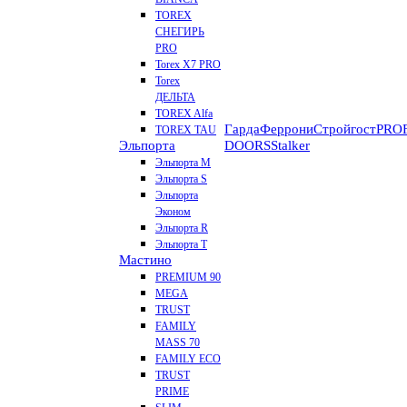
TOREX
СНЕГИРЬ
PRO
Torex X7 PRO
Torex
ДЕЛЬТА
TOREX Alfa
Гарда
Феррони
Стройгост
PROF
TOREX TAU
Эльпорта
DOORS
Stalker
Эльпорта M
Эльпорта S
Эльпорта
Эконом
Эльпорта R
Эльпорта Т
Мастино
PREMIUM 90
MEGA
TRUST
FAMILY
MASS 70
FAMILY ECO
TRUST
PRIME