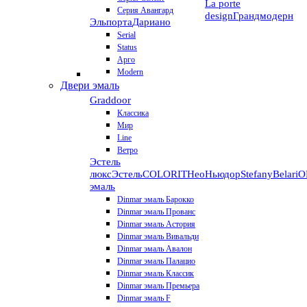
La porte
Серия Авангард
design
Грандмодерн
Эльпорта
Дариано
Serial
Status
Арго
Modern
Двери эмаль
Graddoor
Классика
Мир
Line
Ветро
Эстель
люкс
Эстель
COLORIT
НеоНьюдор
Stefany
Belari
О
эмаль
Dinmar эмаль Барокко
Dinmar эмаль Прованс
Dinmar эмаль Астория
Dinmar эмаль Вивальди
Dinmar эмаль Авалон
Dinmar эмаль Палацио
Dinmar эмаль Классик
Dinmar эмаль Премьера
Dinmar эмаль F