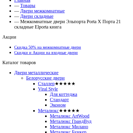
Главная
—
Товары
—
Двери межкомнатные
—
Двери складные
—
Межкомнатные двери Эльпорта Porta X Порта 21
складные Elporta книга
Акции
Скидка 50% на межкомнатные двери
Скидки и Акции на входные двери
Каталог товаров
Двери металлические
Белорусские двери
Сталлер
★★★★★
Viral Style
Для коттеджа
Стандарт
Эконом
Металюкс
★★★★★
Металюкс ArtWood
Металюкс ГрандВуд
Металюкс Милано
Металюкс Бункер