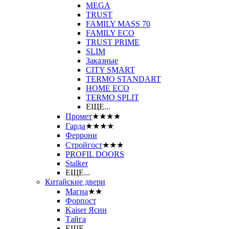
MEGA
TRUST
FAMILY MASS 70
FAMILY ECO
TRUST PRIME
SLIM
Заказные
CITY SMART
TERMO STANDART
HOME ECO
ТЕRМО SPLIT
ЕЩЕ...
Промет
★★★★
Гарда
★★★★
Феррони
Стройгост
★★★
PROFIL DOORS
Stalker
ЕЩЕ...
Китайские двери
Магна
★★
Форпост
Kaiser Ясин
Тайга
ЕЩЕ...