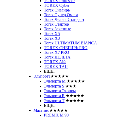
TOREX Professor
TOREX Cyber
Torex Снегирь
Torex Супер Омега
Torex Дельта Стандарт
Torex Стартер
Torex Заказные
Torex Х5
Torex Х3
Torex ULTIMATUM BIANCA
TOREX СНЕГИРЬ PRO
Torex X7 PRO
Torex ДЕЛЬТА
TOREX Alfa
TOREX TAU
ЕЩЕ...
Эльпорта
★★★★★
Эльпорта M
★★★★★
Эльпорта S
★★★
Эльпорта Эконом
Эльпорта R
★★★★★
Эльпорта Т
★★★★★
ЕЩЕ...
Мастино
★★★★★
PREMIUM 90