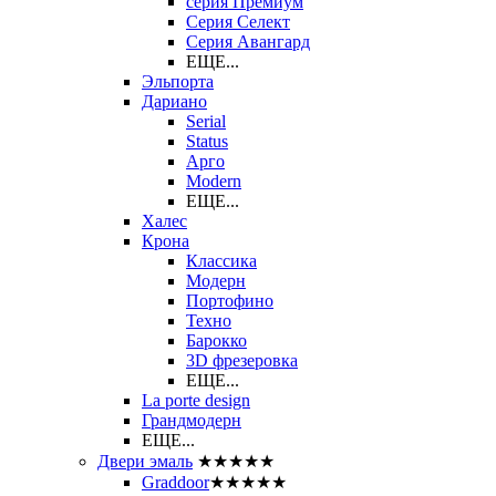
серия Премиум
Серия Селект
Серия Авангард
ЕЩЕ...
Эльпорта
Дариано
Serial
Status
Арго
Modern
ЕЩЕ...
Халес
Крона
Классика
Модерн
Портофино
Техно
Барокко
3D фрезеровка
ЕЩЕ...
La porte design
Грандмодерн
ЕЩЕ...
Двери эмаль
★★★★★
Graddoor
★★★★★