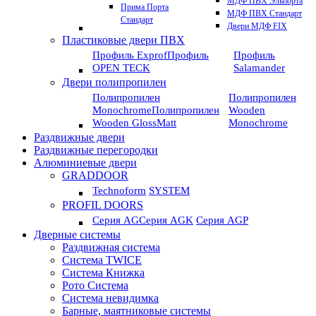
МДФ ПВХ Эльпорта
Прима Порта
МДФ ПВХ Стандарт
Стандарт
Двери МДФ FIX
Пластиковые двери ПВХ
Профиль Exprof
Профиль
Профиль
OPEN TECK
Salamander
Двери полипропилен
Полипропилен
Полипропилен
Monochrome
Полипропилен
Wooden
Wooden GlossMatt
Monochrome
Раздвижные двери
Раздвижные перегородки
Алюминиевые двери
GRADDOOR
Technoform
SYSTEM
PROFIL DOORS
Серия AG
Серия AGK
Серия AGP
Дверные системы
Раздвижная система
Система TWICE
Система Книжка
Рото Система
Система невидимка
Барные, маятниковые системы