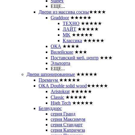
Stabex
ЕЩЕ...
Двери из массива сосны
★★★★
Graddoor
★★★★★
ТЕХНО
★★★★★
ЛАЙТ
★★★★★
MK
★★★★★
Классика
★★★★★
ОКА
★★★★
Вилейские
★★★
Поставский меб. центр
★★★
Эльпорта
ЕЩЕ...
Двери шпонированные
★★★★★
Премиум
★★★★★
ОКА Double solid wood
★★★★★
Aristokrat
★★★★★
Classic
★★★★★
High Tech
★★★★★
Белвуддорс
серия Гранд
серия Максимум
серия Стандарт
серия Капричеза