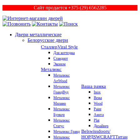
Сайт продается +375 (29) 6562285
Двери металлические
Белорусские двери
Сталлер
Viral Style
Для коттеджа
Стандарт
Эконом
Металюкс
Металюкс
ArtWood
Ваша рамка
Металюкс
ГрандВуд
Inox
Металюкс
Вежа
Милано
Wood
Металюкс
Paint
Бункер
Амега
Металюкс
Plat
Статус
Дизайнер
Belswissdoors/
Металюкс Гранд
НОРД
SWCRAFT
Титан
Металюкс