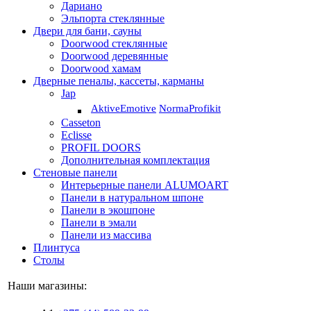
Дариано
Эльпорта стеклянные
Двери для бани, сауны
Doorwood стеклянные
Doorwood деревянные
Doorwood хамам
Дверные пеналы, кассеты, карманы
Jap
Aktive
Emotive
Norma
Profikit
Casseton
Eclisse
PROFIL DOORS
Дополнительная комплектация
Стеновые панели
Интерьерные панели ALUMOART
Панели в натуральном шпоне
Панели в экошпоне
Панели в эмали
Панели из массива
Плинтуса
Столы
Наши магазины: