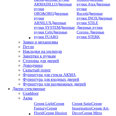
ARMADILLO
Дверные
ручки Ajax
Дверные
ручки
ручки
ORO&ORO
Дверные
Rucetti
Дверные
ручки
ручки INOX
Дверные
ARNILUX
Дверные
ручки STILE
ручки SYSTEM
Дверные
Дверные ручки
ручки Cebi
Дверные
Corona
Дверные
ручки FUARO
ручки STERK
Замки и механизмы
Петли
Накладки на цилиндр
Завертки к ручкам
Стопоры для дверей
Доводчики
Скрытый порог
Фурнитура для стекла АКМА
Фурнитура для входных дверей
Фурнитура для раздвижных дверей
Двери стеклянные
Graddoor
Акма
Серия Light
Серия
Серия Satin
Серия
Fantazy
Серия
Imagination
Серия Art-
Florid
Серия Illusion
Deсor
Серия Mirra