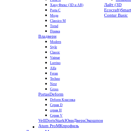
Лайт (3D
Хард Флекс (3D и AR)
Ecocraft)
Smar
Porta C
Contur
Basic
Мода
Classico M
Trend
Прима
Владвери
Modern
Style
Classic
Vaimar
Lorrino
Alfa
Feran
Techno
Next
Gross
Portas
Deform
Deform Классика
Серия D
серия H
Серия V
VellDoris
Stark
ЮниДвери
Экошпон
Atum Pro
МКпрофиль