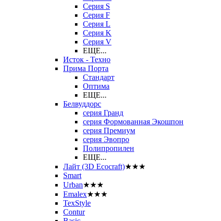
Серия S
Серия F
Серия L
Серия K
Серия V
ЕЩЕ...
Исток - Техно
Прима Порта
Стандарт
Оптима
ЕЩЕ...
Белвуддорс
серия Гранд
серия Формованная Экошпон
серия Премиум
серия Эвопро
Полипропилен
ЕЩЕ...
Лайт (3D Ecocraft)
★★★
Smart
Urban
★★★
Emalex
★★★
TexStyle
Contur
Basic