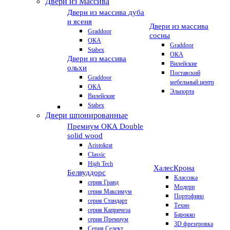
Двери из Массива
Двери из массива дуба
и ясеня
Двери из массива
Graddoor
сосны
ОКА
Graddoor
Stabex
ОКА
Двери из массива
Вилейские
ольхи
Поставский
Graddoor
мебельный центр
ОКА
Эльпорта
Вилейские
Stabex
Двери шпонированные
Премиум
ОКА Double
solid wood
Aristokrat
Classic
High Tech
Халес
Крона
Белвуддорс
Классика
серия Гранд
Модерн
серия Максимум
Портофино
серия Стандарт
Техно
серия Капричеза
Барокко
серия Премиум
3D фрезеровка
Серия Селект