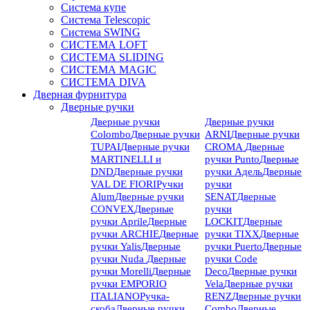
Система купе
Система Telescopic
Система SWING
СИСТЕМА LOFT
СИСТЕМА SLIDING
СИСТЕМА MAGIC
СИСТЕМА DIVA
Дверная фурнитура
Дверные ручки
Дверные ручки
Дверные ручки
Colombo
Дверные ручки
ARNI
Дверные ручки
TUPAI
Дверные ручки
CROMA
Дверные
MARTINELLI и
ручки Punto
Дверные
DND
Дверные ручки
ручки Адель
Дверные
VAL DE FIORI
Ручки
ручки
Alum
Дверные ручки
SENAT
Дверные
CONVEX
Дверные
ручки
ручки Aprile
Дверные
LOCKIT
Дверные
ручки ARCHIE
Дверные
ручки TIXX
Дверные
ручки Yalis
Дверные
ручки Puerto
Дверные
ручки Nuda
Дверные
ручки Code
ручки Morelli
Дверные
Deco
Дверные ручки
ручки EMPORIO
Vela
Дверные ручки
ITALIANO
Ручка-
RENZ
Дверные ручки
скоба
Дверные ручки
Combo
Дверные