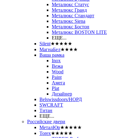
Металюкс Статус
Металюкс Гранд
Металюкс Стандарт
Металюкс Siena
Металюкс Бостон
Металюкс BOSTON LITE
ЕЩЕ...
Silent
★★★★★
МагнаБел
★★★★
Ваша рамка
Inox
Вежа
Wood
Paint
Амега
Plat
Дизайнер
Belswissdoors/НОРД
SWCRAFT
Титан
ЕЩЕ...
Российские двери
МеталЮр
★★★★★
Torex
★★★★★