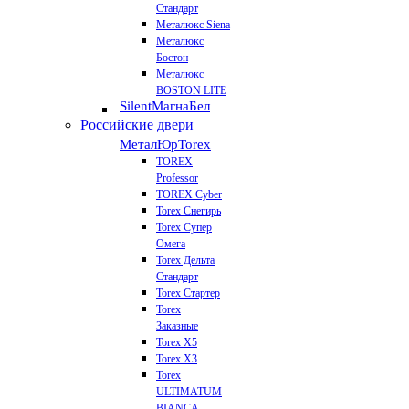
Стандарт
Металюкс Siena
Металюкс
Бостон
Металюкс
BOSTON LITE
Silent
МагнаБел
Российские двери
МеталЮр
Torex
TOREX
Professor
TOREX Cyber
Torex Снегирь
Torex Супер
Омега
Torex Дельта
Стандарт
Torex Стартер
Torex
Заказные
Torex Х5
Torex Х3
Torex
ULTIMATUM
BIANCA