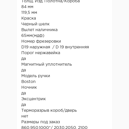
Толщ. Изд. Полотна/Короба
84 мм
119,5 мм
Краска
Черный шелк
Вылет наличника
65мм(мдф)
Номер фрезеровки
D19 наружная / D 19 внутренняя
Порог нержавейка
да
Магнитный уплотнитель
да
Модель ручки
Boston
Ночник
да
Эксцентрик
да
Терморазрыв короб/дверь
нет
Размеры под заказ
860,950,1000*/ 2030,2050, 2100