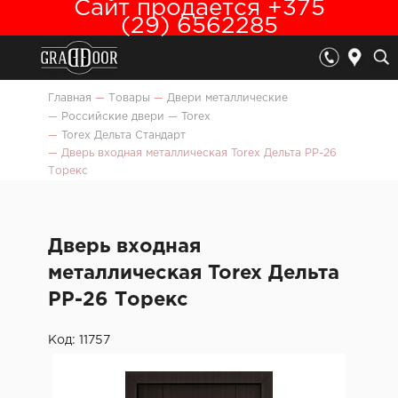
Сайт продается +375
(29) 6562285
Главная
—
Товары
—
Двери металлические
—
Российские двери
—
Torex
—
Torex Дельта Стандарт
—
Дверь входная металлическая Torex Дельта PP-26
Торекс
Дверь входная
металлическая Torex Дельта
PP-26 Торекс
Код: 11757