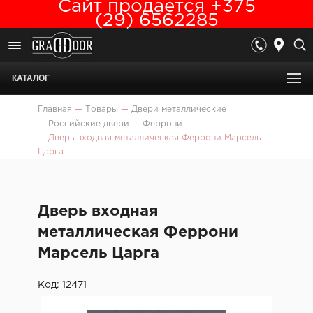
Сайт продается +375
(29) 6562285
КАТАЛОГ
Главная
—
Товары
—
Двери металлические
—
Российские двери
—
Феррони
—
Дверь входная металлическая Феррони Марсель
Царга
Дверь входная
металлическая Феррони
Марсель Царга
Код: 12471