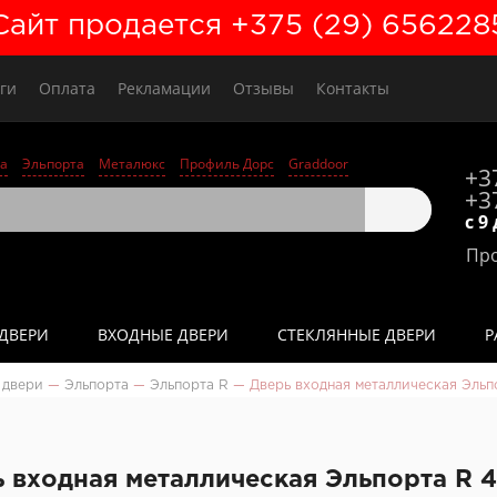
Сайт продается +375 (29) 656228
ги
Оплата
Рекламации
Отзывы
Контакты
а
Эльпорта
Металюкс
Профиль Дорс
Graddoor
+3
+3
с 9
Про
ДВЕРИ
ВХОДНЫЕ ДВЕРИ
СТЕКЛЯННЫЕ ДВЕРИ
Р
 двери
—
Эльпорта
—
Эльпорта R
—
Дверь входная металлическая Эльпо
 входная металлическая Эльпорта R 4