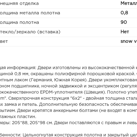
нешняя отделка
Метал
олщина металла полотна
0,8
олщина полотна
90
текло/зеркало (вставка)
Нет
вет
snow v
ая информация: Двери изготовлены из высококачественной 
щиной 0,8 мм, окрашены полиэфирной порошковой краской. 
итным лаком (Германия, Южная Корея). Двери укомплектованы
рном подшипнике, ночной задвижкой и эксцентриком (регуля
ококачественного EPDM-уплотнителя (Швеция). Полотно уте
rm". Сверхпрочная конструкция "6x2" - двойная толщина стал
ах замка и петель. Дополнительную безопасность обеспечив
рытием. Двери крепятся анкерными болтами (не входят в ком
тажных пластин.
меры: 205*88, 205*98 см. Двери поставляются с правым и лев
бенности: Цельногнутая конструкция полотна и закрытый це