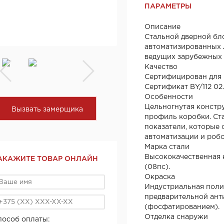
ПАРАМЕТРЫ
Описание
Стальной дверной бл
автоматизированных 
ведущих зарубежных 
Качество
Сертифицирован для Р
Сертификат BY/112 02.0
Особенности
Цельногнутая констр
Вызвать замерщика
профиль коробки. Ст
показатели, которые
автоматизации и робо
Марка стали
Высококачественная 
АКАЖИТЕ ТОВАР ОНЛАЙН
(08пс).
Окраска
Индустриальная поли
предварительной ант
(фосфатированием).
Отделка снаружи
пособ оплаты: