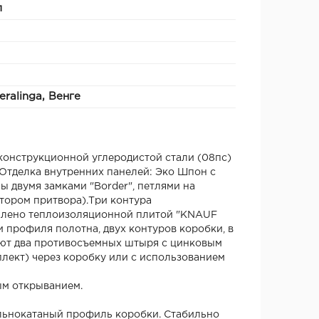
л
eralinga, Венге
конструкционной углеродистой стали (08пс)
Отделка внутренних панелей: Эко Шпон с
 двумя замками "Border", петлями на
тором притвора).Три контура
плено теплоизоляционной плитой "KNAUF
и профиля полотна, двух контуров коробки, в
ают два противосъемных штыря с цинковым
плект) через коробку или с использованием
ым открыванием.
льнокатаный профиль коробки. Стабильно