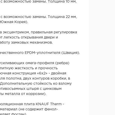
 с возможностью замены. Толщина 10 мм,
 с возможностью замены. Толщина 22 мм,
 Южная Корея).
а эксцентриком, правильная регулировка
т легкость открывания двери и
аботу замковых механизмов.
ачественного EPDM-уплотнителя (Швеция).
усиливающих омега-профиля (ребра)
литную жесткость и прочность
очная конструкция «6x2» - двойная
я полотна, двух контуров коробки, в
. Дополнительную стойкость ко взлому
отивосъемных штыря с цинковым
ы металла от коррозии).
золяционная плита KNAUF Therm -
 материал (не содержит фенол-
еляет фосген).