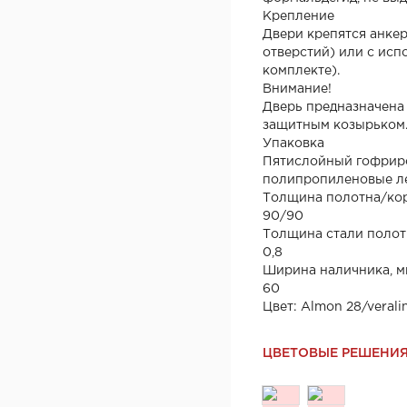
Крепление
Двери крепятся анке
отверстий) или с исп
комплекте).
Внимание!
Дверь предназначена 
защитным козырьком
Упаковка
Пятислойный гофриро
полипропиленовые ле
Толщина полотна/кор
90/90
Толщина стали полот
0,8
Ширина наличника, м
60
Цвет: Almon 28/verali
ЦВЕТОВЫЕ РЕШЕНИ