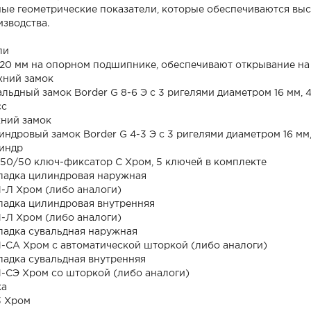
ные геометрические показатели, которые обеспечиваются вы
изводства.
ли
*20 мм на опорном подшипнике, обеспечивают открывание на 
хний замок
льдный замок Border G 8-6 Э с 3 ригелями диаметром 16 мм, 
сс
ний замок
ндровый замок Border G 4-3 Э с 3 ригелями диаметром 16 мм
индр
-50/50 ключ-фиксатор C Хром, 5 ключей в комплекте
ладка цилиндровая наружная
-Л Хром (либо аналоги)
ладка цилиндровая внутренняя
-Л Хром (либо аналоги)
ладка сувальдная наружная
-СА Хром с автоматической шторкой (либо аналоги)
ладка сувальдная внутренняя
-СЭ Хром со шторкой (либо аналоги)
ка
3 Хром