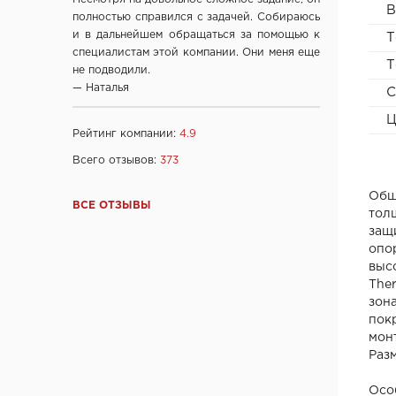
В
"Халес", г. Сморгонь
полностью справился с задачей. Собираюсь
"Акма", г. Санкт-Петербург
и в дальнейшем обращаться за помощью к
Т
специалистам этой компании. Они меня еще
company "Fuaro", Италия
Т
не подводили.
company "Armadillo", Италия
— Наталья
С
"Dariano", г. Ульяновск
Ц
"DOORWOOD", Республика Марий Эл
Рейтинг компании:
4.9
"Ирбис-ТД", Россия, Москва
Всего отзывов:
373
Ltd "AGB", Италия
OOO "Союз-Экспорт", Тайвань
Общ
ВСЕ ОТЗЫВЫ
тол
Ltd "Convex", Греция
защ
Ltd "Archie", Испания
опо
ООО "Kaiser", Китай
выс
The
ООО "Ваша рамка", Беларусь
зон
ТМ "Лесма",Россия, г.Ярославль
пок
ООО "МеталЮр", Россия
мон
Раз
ООО "ARNI", Китай
ООО "ПОРТМАН", Беларусь
Осо