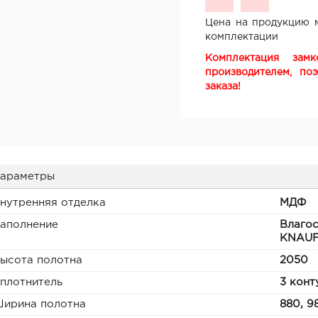
Цена на продукцию м
комплектации
Комплектация зам
производителем, по
заказа!
араметры
нутренняя отделка
МДФ
аполнение
Влагос
KNAUF
ысота полотна
2050
плотнитель
3 конт
ирина полотна
880, 9