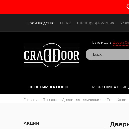
Производство
О нас
Спецпредложения
Услу
Часто ищут:
Двери Ок
ПОЛНЫЙ КАТАЛОГ
МЕЖКОМНАТНЫЕ 
Главная
—
Товары
—
Двери металлические
—
Российские
АКЦИИ
Дверь