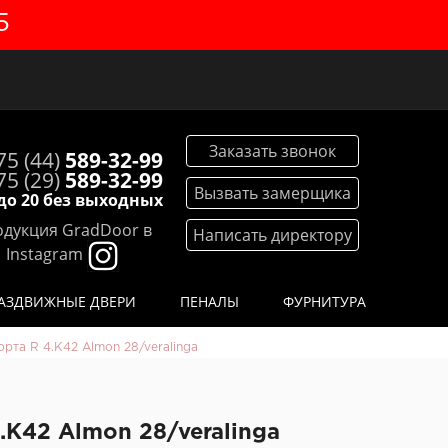
5
Заказать звонок
75 (44)
589-32-99
75 (29)
589-32-99
Вызвать замерщика
 до 20 без выходных
дукция GradDoor в
Написать директору
Instagram
АЗДВИЖНЫЕ ДВЕРИ
ПЕНАЛЫ
ФУРНИТУРА
рта R 4.K42 Almon 28/veralinga
.K42 Almon 28/veralinga