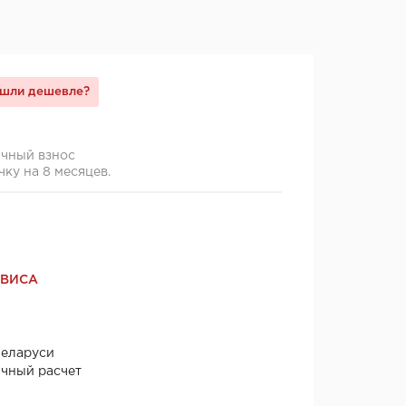
шли дешевле?
ячный взнос
чку на 8 месяцев.
РВИСА
Беларуси
ичный расчет