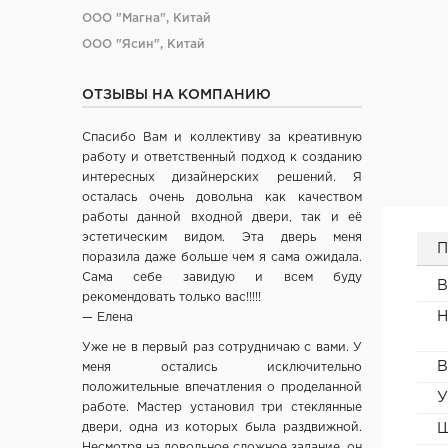
ООО "Магна", Китай
ООО "Ясин", Китай
ООО "Алюмдор" г. Минск
ОТЗЫВЫ НА КОМПАНИЮ
ООО "Промет", г. Москва
ЧП "Юркас", Беларусь
Спасибо Вам и коллективу за креативную
ОДО "Древпром", г. Витебск
работу и ответственный подход к созданию
Verda ЗАО "ПО Одинцово", г. Москва
интересных дизайнерских решений. Я
осталась очень довольна как качеством
ОАО "Стройдетали" г. Вилейка
работы данной входной двери, так и её
ОАО Лесплитинвест, СПБ, Россия
эстетическим видом. Эта дверь меня
П
ООО "Вудрев" г. Мозырь
поразила даже больше чем я сама ожидала.
Сама себе завидую и всем буду
ООО "Прима Порта", Минск
В
рекомендовать только вас!!!!!
СООО Исток- Инвест, г. Минск
Н
— Елена
ОДО "ВИСТ", г. Молодечно
Уже не в первый раз сотрудничаю с вами. У
ЧТУП "Ньюдор", г. Минск
В
меня остались исключительно
ОДО «Беллесизделие», г. Минск
положительные впечатления о проделанной
У
работе. Мастер установил три стеклянные
Компания "Веллдорис", г. Санкт-Петербург
двери, одна из которых была раздвижной.
Ш
Фабрика дверей "Ростра", Москва
Несмотря на довольное сложное задание, он