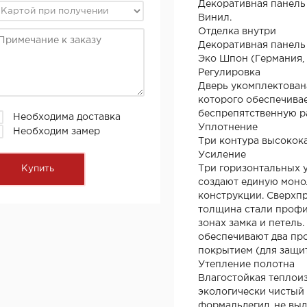
Декоративная панель
Винил.
Отделка внутри
Декоративная панель
Эко Шпон (Германия,
Регулировка
Дверь укомплектован
которого обеспечивае
беспрепятственную р
Необходима доставка
Уплотнение
Необходим замер
Три контура высокок
Усиление
Три горизонтальных 
создают единую моно
конструкции. Сверхпр
толщина стали профил
зонах замка и петель
обеспечивают два пр
покрытием (для защит
Утепление полотна
Влагостойкая теплои
экологически чистый
формальдегид, не выд