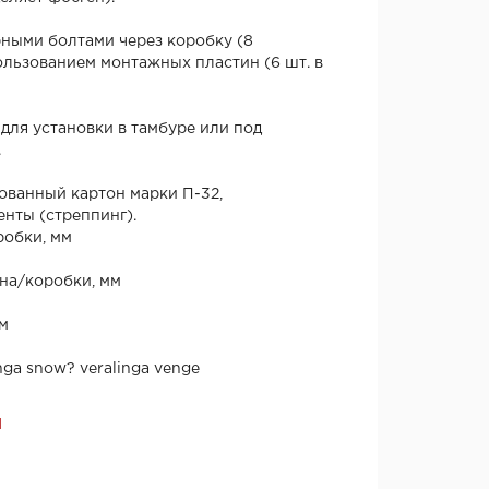
рными болтами через коробку (8
ользованием монтажных пластин (6 шт. в
для установки в тамбуре или под
.
ванный картон марки П-32,
нты (стреппинг).
обки, мм
на/коробки, мм
м
nga snow? veralinga venge
Я