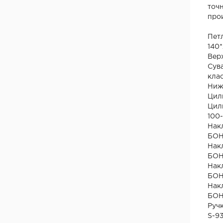
ООО "МКпрофиль", Россия, д. Демидово
точ
ООО "Белая речка", Заславль, Беларусь
про
Фабрика дверей «Румакс», Россия
Пет
"Юрсталь", г. Могилев, Беларусь
140
ООО "Браматорг", Беларусь
Вер
Сува
Фабрика дверей "Браво"
кла
ООО "VIVALDI", Польша
Ниж
ООО "LOCKIT", Китай
Цили
Цил
ООО "Эмалит", г. Калуга
100
Фабрика дверей "КРОНА"
Нак
"СТРОЙМИР", Беларусь, г.Минск
БОН
ООО «КосвиПромСталь», Беларусь
Нак
БОН
Apecs, Италия
Нак
LOB, Польша
БОН
Terno Scorrevoli, Италия
Нак
БОН
"Fellini", Беларусь
Руч
MORELLI, Италия, Флоренция
S-9